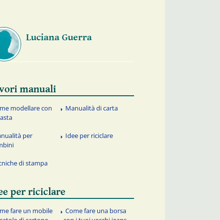
Luciana Guerra
vori manuali
me modellare con
Manualità di carta
pasta
nualità per
Idee per riciclare
mbini
cniche di stampa
ee per riciclare
me fare un mobile
Come fare una borsa
scatole di cartone
con i tuoi vecchi jeans