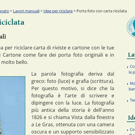
anato
>
Lavori manuali
>
Idee per riciclare
> Porta foto con carta riciclata
iciclata
ali
 per riciclare carta di riviste e cartone con le tue
La
i Cartone come fare dei porta foto originali e in
 molto bello.
Co
la 
La parola fotografia deriva dal
greco: foto (luce) e grafia (scrittura).
Ma
Per questo motivo, si dice che la
ba
fotografia è l'arte di scrivere e
Te
dipingere con la luce. La fotografia
più antica della storia è dell'anno
1826 e si chiama Vista dalla finestra
Id
a Le Gras, ottenuta con una camera
Co
oscura e un supporto sensibilizzato
di 