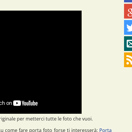
ginale per metterci tutte le foto che vuoi.
su come fare porta foto forse ti interesserà:
Porta