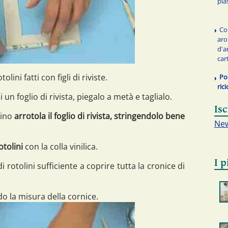
pla
Co
aro
d'a
car
lini fatti con figli di riviste.
Po
rici
i un foglio di rivista, piegalo a metà e taglialo.
Isc
dino
arrotola il foglio di rivista, stringendolo bene
New
otolini
con la colla vinilica.
I p
i rotolini sufficiente a coprire tutta la cronice di
do la misura della cornice.