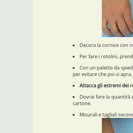
Decora la cornice con roto
Per fare i rotolini, prend
Con un paletto da spie
per evitare che poi si apra.
Attacca gli estremi dei r
Dovrai fare la quantità d
cartone.
Misurali e tagliali secon