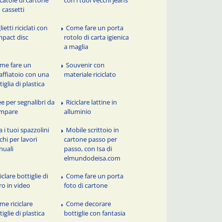
 cassetti
lietti riciclati con
Come fare un porta
pact disc
rotolo di carta igienica
a maglia
me fare un
Souvenir con
affiatoio con una
materiale riciclato
tiglia di plastica
ee per segnalibri da
Riciclare lattine in
ampare
alluminio
 i tuoi spazzolini
Mobile scrittoio in
chi per lavori
cartone passo per
uali
passo, con Isa di
elmundodeisa.com
iclare bottiglie di
Come fare un porta
ro in video
foto di cartone
me riciclare
Come decorare
tiglie di plastica
bottiglie con fantasia