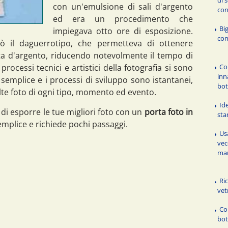
con un'emulsione di sali d'argento
con
ed era un procedimento che
Big
impiegava otto ore di esposizione.
com
eò il daguerrotipo, che permetteva di ottenere
ita d'argento, riducendo notevolmente il tempo di
Co
processi tecnici e artistici della fotografia si sono
inn
 semplice e i processi di sviluppo sono istantanei,
bot
te foto di ogni tipo, momento ed evento.
Id
i esporre le tue migliori foto con un
porta foto in
st
mplice e richiede pochi passaggi.
Usa
vec
man
Ric
vet
Co
bot