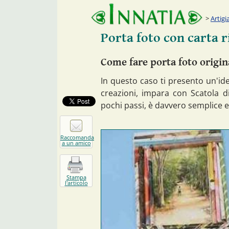
Artigi
Porta foto con carta r
Come fare porta foto origin
In questo caso ti presento un'idea
creazioni, impara con Scatola d
pochi passi, è davvero semplice e
Raccomanda
a un amico
Stampa
l'articolo