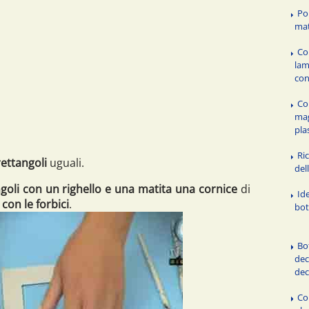
Po
mat
Co
lam
con
Co
mag
pla
Ric
rettangoli
uguali.
del
goli con un righello e una matita una cornice
di
Id
 con le forbici
.
bot
Bot
dec
de
Co