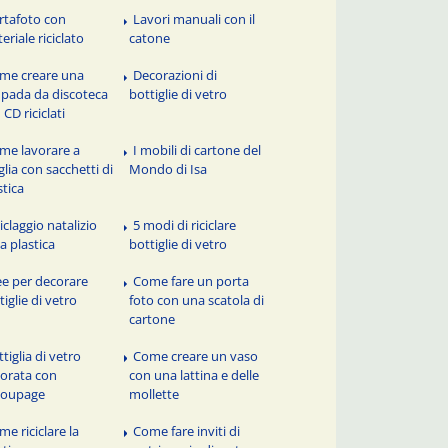
rtafoto con
Lavori manuali con il
eriale riciclato
catone
me creare una
Decorazioni di
pada da discoteca
bottiglie di vetro
 CD riciclati
me lavorare a
I mobili di cartone del
lia con sacchetti di
Mondo di Isa
stica
iclaggio natalizio
5 modi di riciclare
la plastica
bottiglie di vetro
ee per decorare
Come fare un porta
tiglie di vetro
foto con una scatola di
cartone
tiglia di vetro
Come creare un vaso
orata con
con una lattina e delle
coupage
mollette
me riciclare la
Come fare inviti di