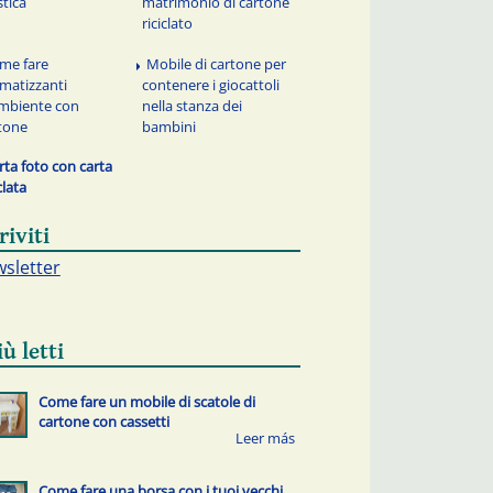
stica
matrimonio di cartone
riciclato
me fare
Mobile di cartone per
matizzanti
contenere i giocattoli
mbiente con
nella stanza dei
tone
bambini
rta foto con carta
clata
riviti
sletter
iù letti
Come fare un mobile di scatole di
cartone con cassetti
Come fare una borsa con i tuoi vecchi