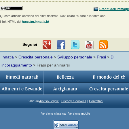
Crediti dell'immagi
Questo articolo contiene dei diritti riservati. Devi citare l'autore e la fonte con
il link HTML del
http://m.innatia.it/
Seguici
Innatia
>
Crescita personale
>
Sviluppo personale
>
Frasi
>
Di
incoraggiamento
> Frasi per animarsi
Rimedi naturali
Bellezza
Il mondo del tè
Alimenti e Bevande
Artigianato
Crescita personale
2026 ©
Avviso Legale
|
Privacy e cookies
|
Contattaci
Versione classica
| Versione mobile