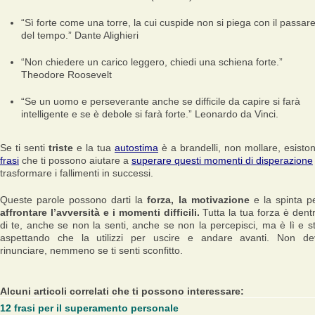
“Sì forte come una torre, la cui cuspide non si piega con il passar
del tempo.”
Dante Alighieri
“Non chiedere un carico leggero, chiedi una schiena forte.”
Theodore Roosevelt
“Se un uomo e perseverante anche se difficile da capire si farà
intelligente e se è debole si farà forte.”
Leonardo da Vinci.
Se ti senti
triste
e la tua
autostima
è a brandelli, non mollare, esisto
frasi
che ti possono aiutare a
superare questi momenti di disperazione
trasformare i fallimenti in successi.
Queste parole possono darti la
forza, la motivazione
e la spinta p
affrontare l’avversità e i momenti difficili.
Tutta la tua forza è dent
di te, anche se non la senti, anche se non la percepisci, ma è lì e s
aspettando che la utilizzi per uscire e andare avanti. Non de
rinunciare, nemmeno se ti senti sconfitto.
Alcuni articoli correlati che ti possono interessare:
12 frasi per il superamento personale