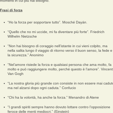
momenti in cui più hai bisogno.
Frasi di forza
“Ho la forza per sopportare tutto”
. Mosché Dayán.
“Quello che no mi uccide, mi fa diventare più forte”.
Friedrich
Wilhelm Nietzsche
“Non hai bisogno di coraggio nell’istante in cui vieni colpito, ma
nella salita lungo il viaggio di ritorno verso il buon senso, la fede e
la sicurezza.”
Anonimo
“Nel’amore risiede la forza e qualsiasi persona che ama molto, fa
molto e può raggiungere molto, perché questo è l’amore”.
Vincent
Van Gogh
“La nostra gloria più grande con consiste in non essere mai cadut
ma nel alzarsi dopo ogni caduta.”
Confucio
“Chi ha la volontà, ha anche la forza.”
Menandro di Atene
“I grandi spiriti sempre hanno dovuto lottare contro l’opposizione
feroce delle menti mediocri.”
(Einstein)