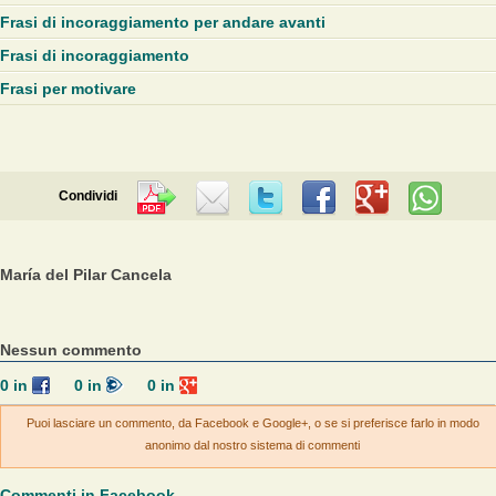
Frasi di incoraggiamento per andare avanti
Frasi di incoraggiamento
Frasi per motivare
Condividi
María del Pilar Cancela
Nessun commento
0
in
0
in
0
in
Puoi lasciare un commento, da Facebook e Google+, o se si preferisce farlo in modo
anonimo dal nostro sistema di commenti
Commenti in Facebook