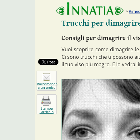
Rimedi
Trucchi per dimagrir
Consigli per dimagrire il vi
Vuoi scoprire come dimagrire le 
Ci sono trucchi che ti possono ai
il tuo viso più magro. E lo vedrai 
Raccomanda
a un amico
Stampa
l'articolo