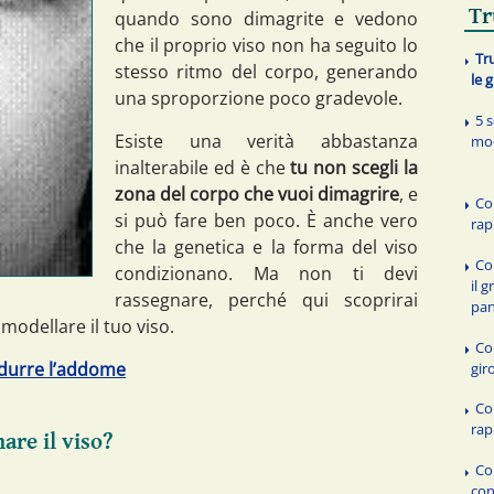
Tr
quando sono dimagrite e vedono
che il proprio viso non ha seguito lo
Tr
stesso ritmo del corpo, generando
le 
una sproporzione poco gradevole.
5 
Esiste una verità abbastanza
mod
inalterabile ed è che
tu non scegli la
zona del corpo che vuoi dimagrire
, e
Co
si può fare ben poco. È anche vero
ra
che la genetica e la forma del viso
Co
condizionano. Ma non ti devi
il 
rassegnare, perché qui scoprirai
pan
 modellare il tuo viso.
Con
ridurre l’addome
gir
Co
ra
are il viso?
Co
con