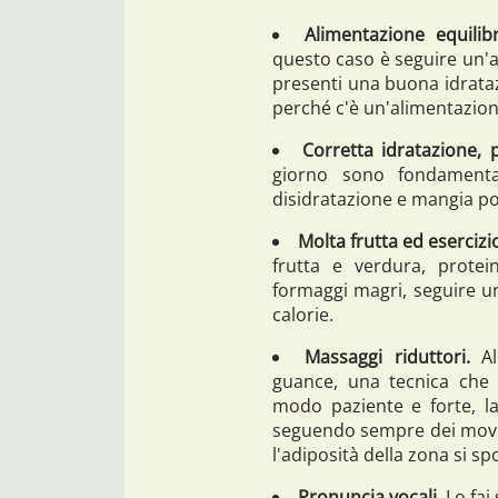
Alimentazione equilibr
questo caso è seguire un'a
presenti una buona idrata
perché c'è un'alimentazion
Corretta idratazione, 
giorno sono fondamental
disidratazione e mangia po
Molta frutta ed esercizi
frutta e verdura, prote
formaggi magri, seguire un
calorie.
Massaggi riduttori.
Al
guance, una tecnica che 
modo paziente e forte, la
seguendo sempre dei movime
l'adiposità della zona si spo
Pronuncia vocali.
Lo fai