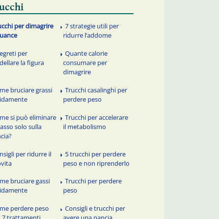
ucchi
ucchi per dimagrire
7 strategie utili per
guance
ridurre l’addome
segreti per
Quante calorie
ellare la figura
consumare per
dimagrire
me bruciare grassi
Trucchi casalinghi per
pidamente
perdere peso
me si può eliminare
Trucchi per accelerare
grasso solo sulla
il metabolismo
cia?
sigli per ridurre il
5 trucchi per perdere
ovita
peso e non riprenderlo
me bruciare gassi
Trucchi per perdere
pidamente
peso
me perdere peso
Consigli e trucchi per
 7 trattamenti
avere una pancia