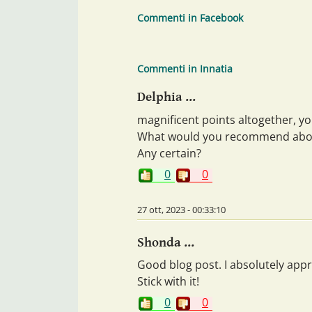
Commenti in Facebook
Commenti in Innatia
Delphia ...
magnificent points altogether, 
What would you recommend about
Any certain?
0
0
27 ott, 2023 - 00:33:10
Shonda ...
Good blog post. I absolutely appre
Stick with it!
0
0