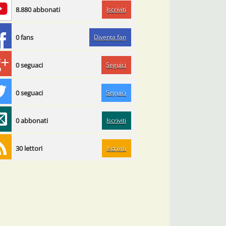
Iscriviti
8.880 abbonati
Diventa fan
0 fans
Seguici
0 seguaci
Seguici
0 seguaci
Iscriviti
0 abbonati
Iscriviti
30 lettori