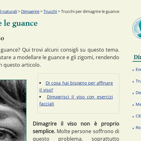
 naturali
>
Dimagrire
>
Trucchi
> Trucchi per dimagrire le guance
e le guance
so
guance? Qui trovi alcuni consigli su questo tema.
Di
utare a modellare le guance e gli zigomi, rendendo
in questo articolo.
Ese
Tr
Di cosa hai bisogno per affinare
il viso?
Di
Dimagrisci il viso con esercizi
facciali
Me
Cib
Dimagrire il viso non è proprio
Ri
semplice.
Molte persone soffrono di
questo problema, soprattutto