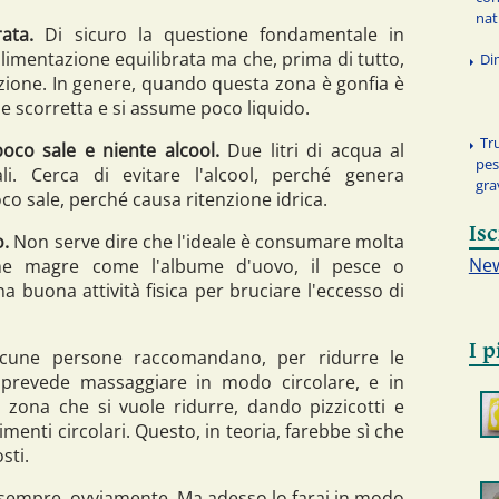
nat
ata.
Di sicuro la questione fondamentale in
limentazione equilibrata ma che, prima di tutto,
Di
zione. In genere, quando questa zona è gonfia è
e scorretta e si assume poco liquido.
Tr
poco sale e niente alcool.
Due litri di acqua al
pes
i. Cerca di evitare l'alcool, perché genera
gra
co sale, perché causa ritenzione idrica.
Isc
o.
Non serve dire che l'ideale è consumare molta
New
ine magre come l'albume d'uovo, il pesce o
a buona attività fisica per bruciare l'eccesso di
I p
cune persone raccomandano, per ridurre le
prevede massaggiare in modo circolare, e in
 zona che si vuole ridurre, dando pizzicotti e
nti circolari. Questo, in teoria, farebbe sì che
sti.
 sempre, ovviamente. Ma adesso lo farai in modo