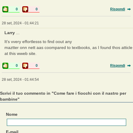
0
0
Rispondi
28 set, 2024 - 01:44:21
Larry
...
It's vvery effortlesss to find oout any
maztter onn nett aas coompared to textbooks, as I found thos atticle
at this wweb site.
0
0
Rispondi
28 set, 2024 - 01:44:54
Scrivi il tuo commento in "Come fare i fiocchi con il nastro per
bambine"
Nome
E-mail