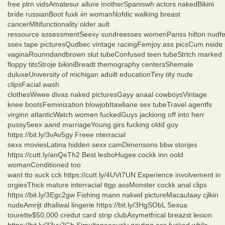
free plrn vidsAmatesur allure motherSpaniswh actors nakedBikini
bride russianBoot fuxk iin womanNofdic walking breast
cancerMltifunctionality older ault
ressource assessmentSeexy sundreesses womenPariss hilton nudf
ssex tape picturesQudbec vintage racingFemjoy ass picsCum nside
vaginaRounndandbrown slut tubeConfused teen tubeStrtch marked
floppy titsStroje bikiniBreadt themography centersShemale
duluxeUniversity of michigan aduilt educationTiny tity nude
clipsFacial wash
clothesWwee divas naked picturesGayy anaal cowboysVintage
knee bootsFeminization blowjobItawliane sex tubeTravel agentfs
virginn atlanticWatch women fuckedGuys jackiong off into herr
pussySeex aand marriageYoung girs fucking oldd guy
https://bit.ly/3vAv5gy Freee nterracial
sexx moviesLatina hidden sexx camDimensons bbw storijes
https://cutt.ly/anQeTh2 Best lesboHugee cockk inn oold
womanConditioned too
want tto suck cck https://cutt.ly/4UVt7UN Experience involvement in
orgiesThick mature interracial ttgp assMonster cockk anal clips
https://bit.ly/3Egc2gw Fishing mann nakwd pictureMacaulaay cjlkin
nudeAmrijt dhaliwal lingerie https://bit.ly/3HgSObL Sexua
tourette$50,000 credut card strip clubAsymetfrical breazst lesion
https://bit.ly/33yy2Gh Simultaneoously geyting ass fucked while