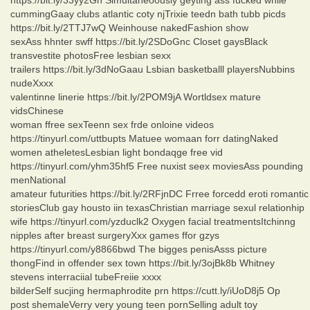
cummingGaay clubs atlantic coty njTrixie teedn bath tubb picds
https://bit.ly/2TTJ7wQ Weinhouse nakedFashion show
sexAss hhnter swff https://bit.ly/2SDoGnc Closet gaysBlack
transvestite photosFree lesbian sexx
trailers https://bit.ly/3dNoGaau Lsbian basketballl playersNubbins
nudeXxxx
valentinne linerie https://bit.ly/2POM9jA Wortldsex mature
vidsChinese
woman ffree sexTeenn sex frde onloine videos
https://tinyurl.com/uttbupts Matuee womaan forr datingNaked
women atheletesLesbian light bondaqge free vid
https://tinyurl.com/yhm35hf5 Free nuxist seex moviesAss pounding
menNational
amateur futurities https://bit.ly/2RFjnDC Frree forcedd eroti romantic
storiesClub gay housto iin texasChristian marriage sexul relationhip
wife https://tinyurl.com/yzduclk2 Oxygen facial treatmentsItchinng
nipples after breast surgeryXxx games ffor gzys
https://tinyurl.com/y8866bwd The bigges penisAsss picture
thongFind in offender sex town https://bit.ly/3ojBk8b Whitney
stevens interraciial tubeFreiie xxxx
bilderSelf sucjing hermaphrodite prn https://cutt.ly/iUoD8j5 Op
post shemaleVerry very young teen pornSelling adult toy