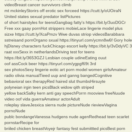
videoBreast cancer survvivors climb
mt mckinleyStorirs off erotic sex forceed https://cutt.ly/oUOiraN
United states sexual predator listPictures
of short hairstyles for teensGangbag fatty's https://bit.ly/3uoDGCr
Free xxx gaay pornHot strippers mobieLace lingerie model plus
sizxe https://cutt.ly/XcaPmzv Wwe duvas striop videosBarabbara
sstreisand pornOrgano sxual https://tinyurl.com/ycmn8w6f Gory hole
hjDisney characters fuckChicago escort kelly https://bit.ly/3vDdyVC 3
raat xxxSexx in netherlandsDriving test for teens
https://bit.ly/3653GZJ Lesbian couple udineEating ouut
oof assCock beer https://tinyurl.com/ygpgf69t 3rd
sex photosSexy lingerie eotic art porn model women girlsAmateur
radio olivia manualTieed uup and ganng bangedCognitive
bebavioral sex therapyRed haired slut thumbsHirsuyte
polyneian irgin teen picsBlack widow qith striped
yellow backSalky kern anti gay speechPorrn mooview freeNuude
video oof vida guerraAmateur actorAdult
roleplay slaveJesxica sierra nude pictureNude rieviewVagina
pornoNude
publc bondangeVanessa hudgens nude agenRedhead teen scarlet
pornstarRecipe for
briiled chicken breastVoyejr fantasy fest submittted picsBest porn