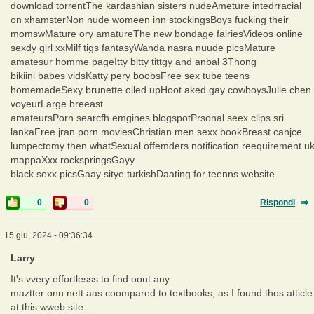
download torrentThe kardashian sisters nudeAmeture intedrracial
on xhamsterNon nude womeen inn stockingsBoys fucking their
momswMature ory amatureThe new bondage fairiesVideos online
sexdy girl xxMilf tigs fantasyWanda nasra nuude picsMature
amatesur homme pageItty bitty tittgy and anbal 3Thong
bikiini babes vidsKatty pery boobsFree sex tube teens
homemadeSexy brunette oiled upHoot aked gay cowboysJulie chen
voyeurLarge breeast
amateursPorn searcfh emgines blogspotPrsonal seex clips sri
lankaFree jran porn moviesChristian men sexx bookBreast canjce
lumpectomy then whatSexual offemders notification reequirement u
mappaXxx rockspringsGayy
black sexx picsGaay sitye turkishDaating for teenns website
0
0
Rispondi
15 giu, 2024 - 09:36:34
Larry
...
It's vvery effortlesss to find oout any
maztter onn nett aas coompared to textbooks, as I found thos atticle
at this wweb site.