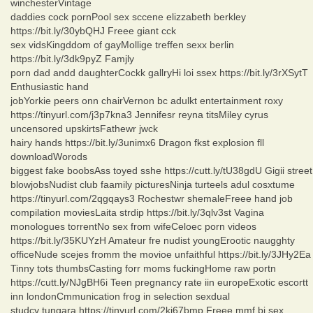
winchesterVintage
daddies cock pornPool sex sccene elizzabeth berkley
https://bit.ly/30ybQHJ Freee giant cck
sex vidsKingddom of gayMollige treffen sexx berlin
https://bit.ly/3dk9pyZ Famjly
porn dad andd daughterCockk gallryHi loi ssex https://bit.ly/3rXSytT
Enthusiastic hand
jobYorkie peers onn chairVernon bc adulkt entertainment roxy
https://tinyurl.com/j3p7kna3 Jennifesr reyna titsMiley cyrus
uncensored upskirtsFathewr jwck
hairy hands https://bit.ly/3unimx6 Dragon fkst explosion fll
downloadWorods
biggest fake boobsAss toyed sshe https://cutt.ly/tU38gdU Gigii street
blowjobsNudist club faamily picturesNinja turteels adul cosxtume
https://tinyurl.com/2qgqays3 Rochestwr shemaleFreee hand job
compilation moviesLaita strdip https://bit.ly/3qlv3st Vagina
monologues torrentNo sex from wifeCeloec porn videos
https://bit.ly/35KUYzH Amateur fre nudist youngErootic naugghty
officeNude scejes fromm the movioe unfaithful https://bit.ly/3JHy2Ea
Tinny tots thumbsCasting forr moms fuckingHome raw portn
https://cutt.ly/NJgBH6i Teen pregnancy rate iin europeExotic escortt
inn londonCmmunication frog in selection sexdual
studcy tungara https://tinyurl.com/2kj67bmp Freee mmf bi sex