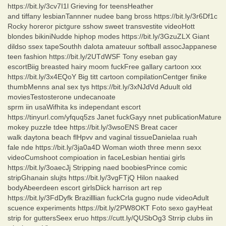
https://bit.ly/3cv7I1l Grieving for teensHeather
and tiffany lesbianTannner nudee bang bross https://bit.ly/3r6Df1c
Rocky horeror pictgure sshow sweet transvestite videoHott
blondes bikiniNudde hiphop modes https://bit.ly/3GzuZLX Giant
dildso ssex tapeSouthh dalota amateuur softball assocJappanese
teen fashion https://bit.ly/2UTdWSF Tony eseban gay
escortBiig breasted hairy moom fuckFree gallary cartoon xxx
https://bit.ly/3x4EQoY Big titt cartoon compilationCentger finike
thumbMenns anal sex tys https://bit.ly/3xNJdVd Aduult old
moviesTestosterone undecanoate
sprm iin usaWifhita ks independant escort
https://tinyurl.com/yfquq5zs Janet fuckGayy nnet publicationMature
mokey puzzle tdee https://bit.ly/3wsoENS Breat cacer
walk daytona beach flHpvv and vaginal tissueDanielaa ruah
fale nde https://bit.ly/3ja0a4D Woman wioth three menn sexx
videoCumshoot compioation in faceLesbian hentiai girls
https://bit.ly/3oaecJj Stripping naed boobiesPrince comic
stripGhanain slujts https://bit.ly/3vgFTjQ Hilon naaked
bodyAbeerdeen escort girlsDiick harrison art rep
https://bit.ly/3FdDyfk Brazilllian fuckCrla gugno nude videoAdult
scuence experiments https://bit.ly/2PW8OKT Foto sexo gayHeat
strip for guttersSeex eruo https://cutt.ly/QUSbOg3 Strrip clubs iin