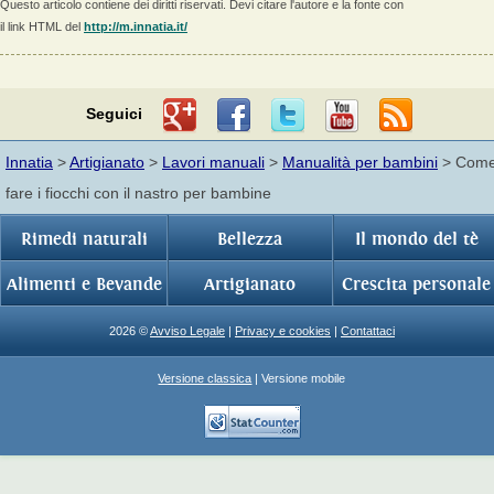
Questo articolo contiene dei diritti riservati. Devi citare l'autore e la fonte con
il link HTML del
http://m.innatia.it/
Seguici
Innatia
>
Artigianato
>
Lavori manuali
>
Manualità per bambini
> Com
fare i fiocchi con il nastro per bambine
Rimedi naturali
Bellezza
Il mondo del tè
Alimenti e Bevande
Artigianato
Crescita personale
2026 ©
Avviso Legale
|
Privacy e cookies
|
Contattaci
Versione classica
| Versione mobile