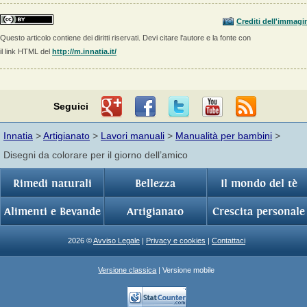
Crediti dell'immagi
Questo articolo contiene dei diritti riservati. Devi citare l'autore e la fonte con
il link HTML del
http://m.innatia.it/
Seguici
Innatia
>
Artigianato
>
Lavori manuali
>
Manualità per bambini
>
Disegni da colorare per il giorno dell’amico
Rimedi naturali
Bellezza
Il mondo del tè
Alimenti e Bevande
Artigianato
Crescita personale
2026 ©
Avviso Legale
|
Privacy e cookies
|
Contattaci
Versione classica
| Versione mobile