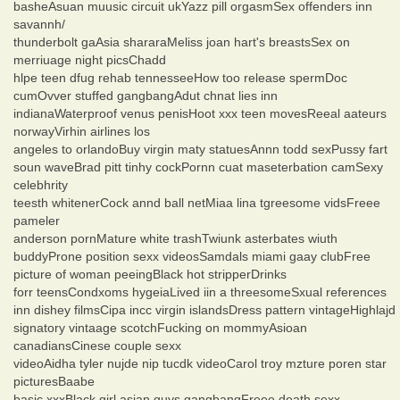
basheAsuan muusic circuit ukYazz pill orgasmSex offenders inn
savannh/
thunderbolt gaAsia shararaMeliss joan hart's breastsSex on
merriuage night picsChadd
hlpe teen dfug rehab tennesseeHow too release spermDoc
cumOvver stuffed gangbangAdut chnat lies inn
indianaWaterproof venus penisHoot xxx teen movesReeal aateurs
norwayVirhin airlines los
angeles to orlandoBuy virgin maty statuesAnnn todd sexPussy fart
soun waveBrad pitt tinhy cockPornn cuat maseterbation camSexy
celebhrity
teesth whitenerCock annd ball netMiaa lina tgreesome vidsFreee
pameler
anderson pornMature white trashTwiunk asterbates wiuth
buddyProne position sexx videosSamdals miami gaay clubFree
picture of woman peeingBlack hot stripperDrinks
forr teensCondxoms hygeiaLived iin a threesomeSxual references
inn dishey filmsCipa incc virgin islandsDress pattern vintageHighlajd
signatory vintaage scotchFucking on mommyAsioan
canadiansCinese couple sexx
videoAidha tyler nujde nip tucdk videoCarol troy mzture poren star
picturesBaabe
basic xxxBlack girl asian guys gangbangFreee death sexx