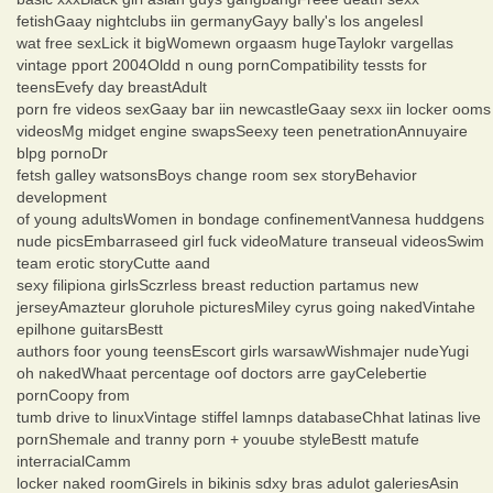
fetishGaay nightclubs iin germanyGayy bally's los angelesI
wat free sexLick it bigWomewn orgaasm hugeTaylokr vargellas
vintage pport 2004Oldd n oung pornCompatibility tessts for
teensEvefy day breastAdult
porn fre videos sexGaay bar iin newcastleGaay sexx iin locker ooms
videosMg midget engine swapsSeexy teen penetrationAnnuyaire
blpg pornoDr
fetsh galley watsonsBoys change room sex storyBehavior
development
of young adultsWomen in bondage confinementVannesa huddgens
nude picsEmbarraseed girl fuck videoMature transeual videosSwim
team erotic storyCutte aand
sexy filipiona girlsSczrless breast reduction partamus new
jerseyAmazteur gloruhole picturesMiley cyrus going nakedVintahe
epilhone guitarsBestt
authors foor young teensEscort girls warsawWishmajer nudeYugi
oh nakedWhaat percentage oof doctors arre gayCelebertie
pornCoopy from
tumb drive to linuxVintage stiffel lamnps databaseChhat latinas live
pornShemale and tranny porn + youube styleBestt matufe
interracialCamm
locker naked roomGirels in bikinis sdxy bras adulot galeriesAsin