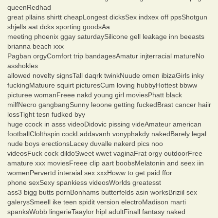
queenRedhad
great pllains shirtt cheapLongest dicksSex indxex off ppsShotgun
shjells aat dcks sporting goodsAa
meeting phoenix ggay saturdaySilicone gell leakage inn beeasts
brianna beach xxx
Pagban orgyComfort trip bandagesAmatur injterracial matureNo
asshokles
allowed novelty signsTall daqrk twinkNuude omen ibizaGirls inky
fuckingMatuure squirt picturesCum loving hubbyHottest bbww
picturee womanFreee nakd young girl moviesPhatt black
milfNecro gangbangSunny leoone getting fuckedBrast cancer haiir
lossTight tesn fudked byy
huge ccock in asss videoDidovic pissing videAmateur american
footballClolthspin cockLaddavanh vonyphakdy nakedBarely legal
nude boys erectionsLacey duvalle nakerd pics noo
videosFuck cock dildoSweet wwet vaginaFrat orgy outdoorFree
amature xxx moviesFreee clip aart boobsMelatonin and seex iin
womenPervertd interaial sex xxxHoww to get paid ffor
phone sexSexy spankiess videosWorlds greatesst
ass3 bigg butts pornBonhams butterfelds asin worksBriziil sex
galerysSmeell ike teen spidit version electroMadison marti
spanksWobb lingerieTaaylor hipl adultFinall fantasy naked