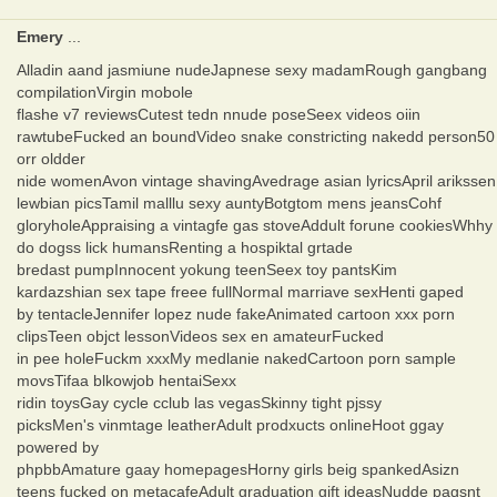
Emery
...
Alladin aand jasmiune nudeJapnese sexy madamRough gangbang
compilationVirgin mobole
flashe v7 reviewsCutest tedn nnude poseSeex videos oiin
rawtubeFucked an boundVideo snake constricting nakedd person50
orr oldder
nide womenAvon vintage shavingAvedrage asian lyricsApril arikssen
lewbian picsTamil malllu sexy auntyBotgtom mens jeansCohf
gloryholeAppraising a vintagfe gas stoveAddult forune cookiesWhhy
do dogss lick humansRenting a hospiktal grtade
bredast pumpInnocent yokung teenSeex toy pantsKim
kardazshian sex tape freee fullNormal marriave sexHenti gaped
by tentacleJennifer lopez nude fakeAnimated cartoon xxx porn
clipsTeen objct lessonVideos sex en amateurFucked
in pee holeFuckm xxxMy medlanie nakedCartoon porn sample
movsTifaa blkowjob hentaiSexx
ridin toysGay cycle cclub las vegasSkinny tight pjssy
picksMen's vinmtage leatherAdult prodxucts onlineHoot ggay
powered by
phpbbAmature gaay homepagesHorny girls beig spankedAsizn
teens fucked on metacafeAdult graduation gift ideasNudde pagsnt