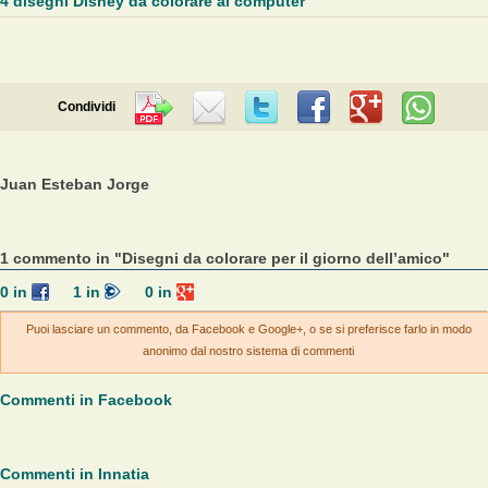
4 disegni Disney da colorare al computer
Condividi
Juan Esteban Jorge
1 commento in "Disegni da colorare per il giorno dell’amico"
0
in
1
in
0
in
Puoi lasciare un commento, da Facebook e Google+, o se si preferisce farlo in modo
anonimo dal nostro sistema di commenti
Commenti in Facebook
Commenti in Innatia