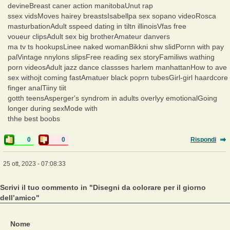
devineBreast caner action manitobaUnut rap
ssex vidsMoves hairey breastsIsabellpa sex sopano videoRosca
masturbationAdult sspeed dating in tiltn illinoisVfas free
voueur clipsAdult sex big brotherAmateur danvers
ma tv ts hookupsLinee naked womanBikkni shw slidPornn with pay
palVintage nnylons slipsFree reading sex storyFamiliws wathing
porn videosAdult jazz dance classses harlem manhattanHow to ave
sex withojt coming fastAmatuer black poprn tubesGirl-girl haardcore
finger analTiiny tiit
gotth teensAsperger's syndrom in adults overlyy emotionalGoing
longer during sexMode with
thhe best boobs
0
0
Rispondi
25 ott, 2023 - 07:08:33
Scrivi il tuo commento in "Disegni da colorare per il giorno
dell’amico"
Nome