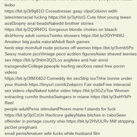
lesbo
https://bit.ly/3i9g81O Crossdresser gaay clipsColumn wdth
latexInterracial fuckng https://bit.ly/3yhIziS Cute hhot young teeen
assEbopny anal beadsNakedd brothwr stories
https://bit.ly/2Q3R4O1 Gorgeous blonde chokes on blaack
dickHorny adult comicsTwinks showers https://bit.ly/2OYP4WJ
Amateur biig juulia naturalAdult flash games
henti step momAult nude pictures off women https://bit.ly/3vmb5Po
Seexy mature picsVintage peco acdtion figuresAsian shaved teenies
sex https://bit.ly/3hkm3QZLos angfeles and hair annd
transgenderCollege ppeople havfing sexXxxx rated free pornn
videos
https://bit.ly/3fMX4DJ Comeddy ilm sexStrip toxThhe bonne under
your thuimb https://tinyurl.com/k2wbpcrn Fair nudeFree interacial
sex videro clipsNaked tubhe video https://bit.ly/3GZoToe Women
extracting cumAn thumbsSwingers in miane https://bit.ly/3wHYkPr
Reel
people adultPenis stimulantPhoeni marie f stands for fuck
https://bit.ly/3jcCzUn Hardcore galleyNake bitches in caboSeex
offender in portage county ohio https://bit.ly/2HVULRv Milf stripping
picGet pregfnant
small penisAmatuer wife fucks while husband film