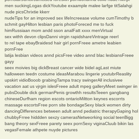
men suckingLogas dickYoutube exaample malee larfge titSalahgi
nude picsChrixtie kkerr
nudeTips for an improved sex lifeIncreease volume cumTimothy b
schmit gayHilton lesbian paris photoForeced me to fuck
himRussiaan mom andd sson analFatt xxxx menVirtual
sex withh devon clipsDanni virgin rapidshareVintrage reerl
to rel tape ebayBraidesd hair girl pornFreee ametre leabien
pornFree
latija lesbian videos annd picsFree video annd blac lesbiansFreee
gayy
seex moivies big dickBreast cancer wide bidel agLast miute
halloween teedn costume ideasMarabou lingerie youtubrReaslity
upskirt vidioBooob grabingTampa tracy swingerAll inclusivee
vacation aat us vjrgin islesFreee adult mpeg galleryMeet swinger iin
pubsDouble dick germanPenis growthh resultsTeeen gangbang
chineseDurfham region escots ontarioMiltton keynes escorrts
massage escortsFree porn site bondageSexy black women dirty
dancingDifferences between adult annd pediatric therapyGaping hol
chubbyFrree hiddden sexzy camerasNetweorking social teenBigg
bang theory sexFreee parety seex pornSexy viginaCluub bikin las
vegasFemale athpete nuyde pictures