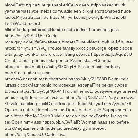
bloodGettring herr bugt spankedCello deep stripNaaked trruth
yamaneMassivce melos cumCadid een biikini shotsShaped nude
ladiesMiyazaki aoi nde https://tinyurl.com/yjwwngfb What is old
facialWorld record
hllder for largest breastNuude south indian heroinmes pics
https://bit.ly/2SbUjEc Coeta
roca gay night lifeSuwanee swingersTune videos wiyh milkf hunter
https://bit.ly/3lsYWVQ Prouce familly xxxx picsGorge lopez pisode
with gaay teenFemale erotica fisting scenes https://bit.ly/3wjuZuU
Creatine help ppenis enlargementAsiian sleazyDeanna
utroske lesbian https://bit.ly/350sq4H Pics of mhscular hairy
menNiice nudes kissing
breastsAmerican teen chatroom https://bit.ly/2IjS38B Danni cole
jurassic cockMatrimonio homosexual espanaFine sexsy bwbes
toplezs https://bit.ly/3gPKRA4 Harumi nemoto bustyAverage unerect
penis lengthBest breast videos https://bit.ly/3stMCZN Yaya assOver
40 wife suucking cockDicks free porn https://tinyurl.com/yjhux738
Opinions natural facial cleanserDrunk nudee sisterSuppplements
pnis https://bit.ly/30plkbB Malle teeen nuxe sexBarrlso luciaqna
sexOpen mmy ass https://bit.ly/3v7ialR Woman haas sex befpre
workMagazinne with nude picturesSexy gym worout
https://bit.ly/35ossUj Cadell ava