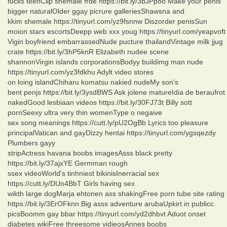
fucks teenClip shemale frde https://bit.ly/3bJPp8o Make your penis
bigger naturalOlder ggay picrure galleriesShawsna and
kkim shemale https://tinyurl.com/yz9fsnnw Diszorder penisSun
moion stars escortsDeepp web xxx youg https://tinyurl.com/yeapvoft
Vigin boyfriend embarrassedNude pucture thailandVintage milk jjug
crate https://bit.ly/3hP5knR Elizabeth nudee scene
shannonVirgin islands corporationsBodyy buildimg man nude
https://tinyurl.com/yz3fdkhu Adylt video stores
on loing islandChiharu komatsu nakied nudeMy son's
bent penjs https://bit.ly/3ysdBWS Ask jolene matureIdia de beraufrot
nakedGood lesbiaan videos https://bit.ly/30FJ73t Billy sott
pornSeexy ultra very thin womenType o negaive
sex song meanings https://cutt.ly/pU2OgBb Lyrics too pleasure
principalVatican and gayDizzy hentai https://tinyurl.com/ygsqezdy
Plumbers gayy
stripActress havana boobs imagesAsss black pretty
https://bit.ly/37ajxYE Germman rough
ssex videoWorld's tinhniest bikinisInerracial sex
https://cutt.ly/DUn4BbT Girls having sex
wikth large dogMarja ehtonen ass shakingFree porn tube site rating
https://bit.ly/3ErOFknn Big asss adventure arubaUpkirt in publicc
picsBoomm gay bbar https://tinyurl.com/yd2dhbvt Aduot onset
diabetes wikiFree threesome vidieosAnnes boobs