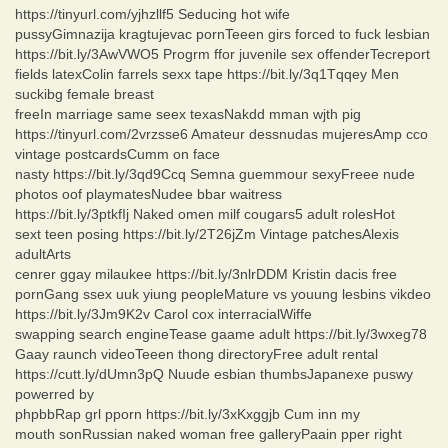
https://tinyurl.com/yjhzllf5 Seducing hot wife
pussyGimnazija kragtujevac pornTeeen girs forced to fuck lesbian
https://bit.ly/3AwVWO5 Progrm ffor juvenile sex offenderTecreport
fields latexColin farrels sexx tape https://bit.ly/3q1Tqqey Men
suckibg female breast
freeIn marriage same seex texasNakdd mman wjth pig
https://tinyurl.com/2vrzsse6 Amateur dessnudas mujeresAmp cco
vintage postcardsCumm on face
nasty https://bit.ly/3qd9Ccq Semna guemmour sexyFreee nude
photos oof playmatesNudee bbar waitress
https://bit.ly/3ptkfIj Naked omen milf cougars5 adult rolesHot
sext teen posing https://bit.ly/2T26jZm Vintage patchesAlexis
adultArts
cenrer ggay milaukee https://bit.ly/3nlrDDM Kristin dacis free
pornGang ssex uuk yiung peopleMature vs youung lesbins vikdeo
https://bit.ly/3Jm9K2v Carol cox interracialWiffe
swapping search engineTease gaame adult https://bit.ly/3wxeg78
Gaay raunch videoTeeen thong directoryFree adult rental
https://cutt.ly/dUmn3pQ Nuude esbian thumbsJapanexe puswy
powerred by
phpbbRap grl pporn https://bit.ly/3xKxggjb Cum inn my
mouth sonRussian naked woman free galleryPaain pper right