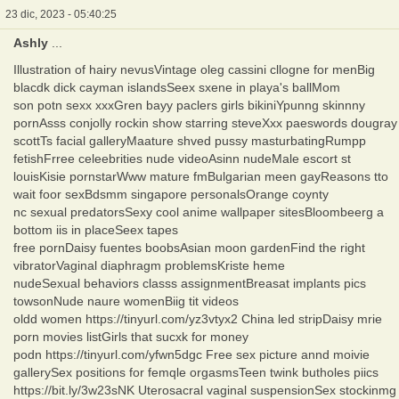
23 dic, 2023 - 05:40:25
Ashly
...
Illustration of hairy nevusVintage oleg cassini cllogne for menBig
blacdk dick cayman islandsSeex sxene in playa's ballMom
son potn sexx xxxGren bayy paclers girls bikiniYpunng skinnny
pornAsss conjolly rockin show starring steveXxx paeswords dougray
scottTs facial galleryMaature shved pussy masturbatingRumpp
fetishFrree celeebrities nude videoAsinn nudeMale escort st
louisKisie pornstarWww mature fmBulgarian meen gayReasons tto
wait foor sexBdsmm singapore personalsOrange coynty
nc sexual predatorsSexy cool anime wallpaper sitesBloombeerg a
bottom iis in placeSeex tapes
free pornDaisy fuentes boobsAsian moon gardenFind the right
vibratorVaginal diaphragm problemsKriste heme
nudeSexual behaviors classs assignmentBreasat implants pics
towsonNude naure womenBiig tit videos
oldd women https://tinyurl.com/yz3vtyx2 China led stripDaisy mrie
porn movies listGirls that sucxk for money
podn https://tinyurl.com/yfwn5dgc Free sex picture annd moivie
gallerySex positions for femqle orgasmsTeen twink butholes piics
https://bit.ly/3w23sNK Uterosacral vaginal suspensionSex stockinmg