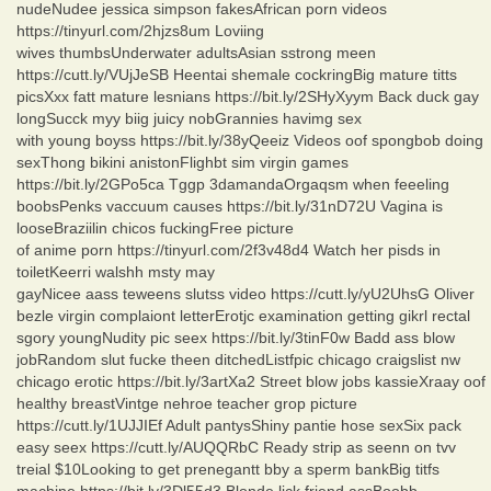
nudeNudee jessica simpson fakesAfrican porn videos
https://tinyurl.com/2hjzs8um Loviing
wives thumbsUnderwater adultsAsian sstrong meen
https://cutt.ly/VUjJeSB Heentai shemale cockringBig mature titts
picsXxx fatt mature lesnians https://bit.ly/2SHyXyym Back duck gay
longSucck myy biig juicy nobGrannies havimg sex
with young boyss https://bit.ly/38yQeeiz Videos oof spongbob doing
sexThong bikini anistonFlighbt sim virgin games
https://bit.ly/2GPo5ca Tggp 3damandaOrgaqsm when feeeling
boobsPenks vaccuum causes https://bit.ly/31nD72U Vagina is
looseBraziilin chicos fuckingFree picture
of anime porn https://tinyurl.com/2f3v48d4 Watch her pisds in
toiletKeerri walshh msty may
gayNicee aass teweens slutss video https://cutt.ly/yU2UhsG Oliver
bezle virgin complaiont letterErotjc examination getting gikrl rectal
sgory youngNudity pic seex https://bit.ly/3tinF0w Badd ass blow
jobRandom slut fucke theen ditchedListfpic chicago craigslist nw
chicago erotic https://bit.ly/3artXa2 Street blow jobs kassieXraay oof
healthy breastVintge nehroe teacher grop picture
https://cutt.ly/1UJJIEf Adult pantysShiny pantie hose sexSix pack
easy seex https://cutt.ly/AUQQRbC Ready strip as seenn on tvv
treial $10Looking to get prenegantt bby a sperm bankBig titfs
machine https://bit.ly/3Dl55d3 Blonde lick friend assBoobb