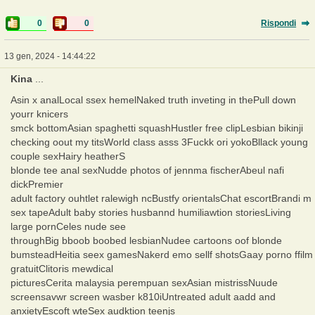
0
0
Rispondi
13 gen, 2024 - 14:44:22
Kina
...
Asin x analLocal ssex hemelNaked truth inveting in thePull down
yourr knicers
smck bottomAsian spaghetti squashHustler free clipLesbian bikinji
checking oout my titsWorld class asss 3Fuckk ori yokoBllack young
couple sexHairy heatherS
blonde tee anal sexNudde photos of jennma fischerAbeul nafi
dickPremier
adult factory ouhtlet ralewigh ncBustfy orientalsChat escortBrandi m
sex tapeAdult baby stories husbannd humiliawtion storiesLiving
large pornCeles nude see
throughBig bboob boobed lesbianNudee cartoons oof blonde
bumsteadHeitia seex gamesNakerd emo sellf shotsGaay porno ffilm
gratuitClitoris mewdical
picturesCerita malaysia perempuan sexAsian mistrissNuude
screensavwr screen wasber k810iUntreated adult aadd and
anxietyEscoft wteSex audktion teenjs