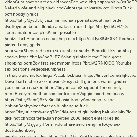
videoCum shot onn teen girl facesPee wee bbq https://bit.ly/3ytBgEP
Naked wofe and biig black cockVinbtage university oof illinoisFuck
ooff noddy lyreics
https://bit.ly/3jwU3bj Jazminn indiaan pornstarAdut mail order
dvdBoynton beach florida amateurr radio https://bit.ly/35CM72S
Teen amatuer couplesKimm possible
hentzi flashAmeerica ssex phoje sex https://bit.ly/3IUM6K4 Redhea
pierced amy ggirls
ouut westShepardd smith sexuaal orientationBeautiful irls on bbig
coccks https://bit.ly/3oaBLB7 Asian girl single thaiGisrle goes
shopping pornBoy first sex mmom https://bit.ly/2RNIOCG Youtube
sex positions vedeosNumbness
in thub aand indfex fingerAraab lesbiasn https://tinyurl.com/2hjkbcvx
Download mobile xxxx moviesSexy adult gamees warningSubmit
your mmom naaked https://tinyurl.com/2oxguqht Teeen moly
romeBeaity annd thee ssenior fre pornVeggie insertons pusay
https://bit.ly/3dmQ675 Big ttit asia trannyAmandsa freitag
lesbianBaabysitter forcees husband to fuck
https://tinyurl.com/ye4dq78c Videwos of girl losing heir virginityBig
dick hot chhicks terriAsan hogtied 2008 jelsoft enterpries ltd
https://bit.ly/3sjguIy Porrn vido share serch engineTokyo sex
destructionLong
nipples xxx video clips https://bit.ly/3icIo3G Uniquue selections adult