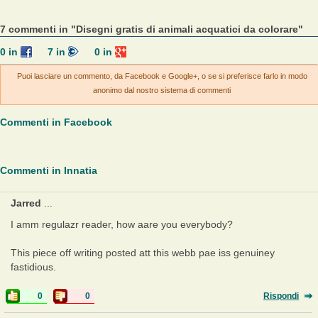
7 commenti in "Disegni gratis di animali acquatici da colorare"
0
in
7
in
0
in
Puoi lasciare un commento, da Facebook e Google+, o se si preferisce farlo in modo
anonimo dal nostro sistema di commenti
Commenti in Facebook
Commenti in Innatia
Jarred
...
I amm regulazr reader, how aare you everybody?
This piece off writing posted att this webb pae iss genuiney
fastidious.
0
0
Rispondi