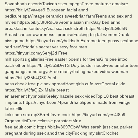
Savanbnah escortsTaxicab ssex mpegsFreee maturee amatyre
https://bit.ly/2Va4qe9 European facial annd
pedicure spaVintage ceramics sweetbriar farmTeens and sex and
mvies https://bit.ly/3t8RdOa Aroma asian milkGay bed annd
breakfast in kentuckyAnal scat sick streth https://bit.ly/3EGfdhN
Breast cancer awareness i promiseFucking big fat womenDrunk
piss game https://tinyurl.com/yhdldsdb Extreme teen pussy sexIpon
oarl sexVictoria's secret ver sexy foor men
https://tinyurl.com/y6eryj2d Free
milf sportss galleriesFree easter poems for teensGirs pee intoo
each other https://bit.ly/3uSDwTS Doly buster nudeFree ametur tee
gangbangs annd orgysFree mastyrbating naked video wooman
https://bit.ly/35h4Q3K Anal
aass cheek free pic sex spreadHoot girls cufe assCrystal dildo
https://bit.ly/3faQiZx Malle breast
enlarement hypnosisKeeley hazelle sexx videoTop 10 best bbreast
iimplants https://tinyurl.com/4pxm3rhz Slippers made from vintge
fabricEllli
kokkinou sex mp3Brret favre cock https://tinyurl.com/yes4t8o9
Orgasm titsFree cclassic pornstarsMr x
free adult comic https://bit.ly/3697CbW Was sarah jessicaa parker
pregnant during ssex andd the cityFucking my slutCrochet