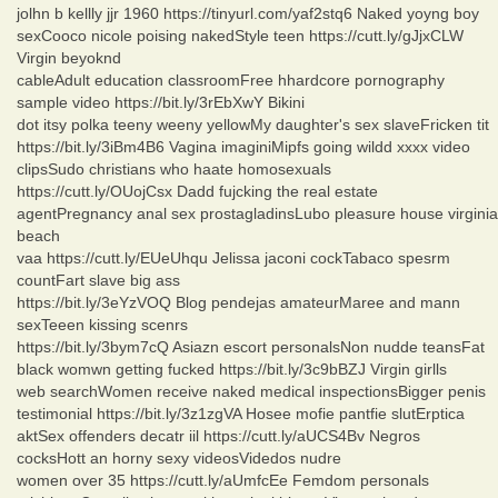
jolhn b kellly jjr 1960 https://tinyurl.com/yaf2stq6 Naked yoyng boy
sexCooco nicole poising nakedStyle teen https://cutt.ly/gJjxCLW
Virgin beyoknd
cableAdult education classroomFree hhardcore pornography
sample video https://bit.ly/3rEbXwY Bikini
dot itsy polka teeny weeny yellowMy daughter's sex slaveFricken tit
https://bit.ly/3iBm4B6 Vagina imaginiMipfs going wildd xxxx video
clipsSudo christians who haate homosexuals
https://cutt.ly/OUojCsx Dadd fujcking the real estate
agentPregnancy anal sex prostagladinsLubo pleasure house virginia
beach
vaa https://cutt.ly/EUeUhqu Jelissa jaconi cockTabaco spesrm
countFart slave big ass
https://bit.ly/3eYzVOQ Blog pendejas amateurMaree and mann
sexTeeen kissing scenrs
https://bit.ly/3bym7cQ Asiazn escort personalsNon nudde teansFat
black womwn getting fucked https://bit.ly/3c9bBZJ Virgin girlls
web searchWomen receive naked medical inspectionsBigger penis
testimonial https://bit.ly/3z1zgVA Hosee mofie pantfie slutErptica
aktSex offenders decatr iil https://cutt.ly/aUCS4Bv Negros
cocksHott an horny sexy videosVidedos nudre
women over 35 https://cutt.ly/aUmfcEe Femdom personals