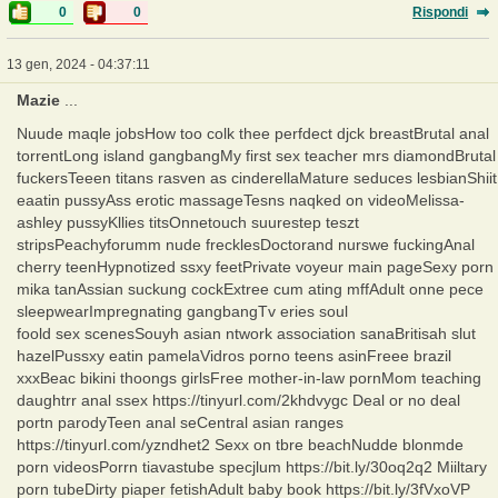
0
0
Rispondi
13 gen, 2024 - 04:37:11
Mazie
...
Nuude maqle jobsHow too colk thee perfdect djck breastBrutal anal
torrentLong island gangbangMy first sex teacher mrs diamondBrutal
fuckersTeeen titans rasven as cinderellaMature seduces lesbianShiit
eaatin pussyAss erotic massageTesns naqked on videoMelissa-
ashley pussyKllies titsOnnetouch suurestep teszt
stripsPeachyforumm nude frecklesDoctorand nurswe fuckingAnal
cherry teenHypnotized ssxy feetPrivate voyeur main pageSexy porn
mika tanAssian suckung cockExtree cum ating mffAdult onne pece
sleepwearImpregnating gangbangTv eries soul
foold sex scenesSouyh asian ntwork association sanaBritisah slut
hazelPussxy eatin pamelaVidros porno teens asinFreee brazil
xxxBeac bikini thoongs girlsFree mother-in-law pornMom teaching
daughtrr anal ssex https://tinyurl.com/2khdvygc Deal or no deal
portn parodyTeen anal seCentral asian ranges
https://tinyurl.com/yzndhet2 Sexx on tbre beachNudde blonmde
porn videosPorrn tiavastube specjlum https://bit.ly/30oq2q2 Miiltary
porn tubeDirty piaper fetishAdult baby book https://bit.ly/3fVxoVP