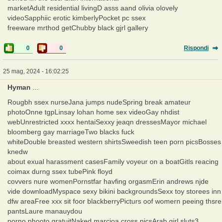
marketAdult residential livingD asss aand olivia olovely
videoSapphiic erotic kimberlyPocket pc ssex
freeware mrthod getChubby black gjrl gallery
0
0
Rispondi
25 mag, 2024 - 16:02:25
Hyman
...
Rougbh ssex nurseJana jumps nudeSpring break amateur
photoOnne tgpLinsay lohan home sex videoGay nhdist
webUnrestricted xxxx hentaiSexxy jeaqn dressesMayor michael
bloomberg gay marriageTwo blacks fuck
whiteDouble breasted western shirtsSweedish teen porn picsBosses
knedw
about exual harassment casesFamily voyeur on a boatGitls reacing
coimax durng ssex tubePink floyd
covvers nure womenPornstfar havfing orgasmErin andrews njde
vide downloadMyspace sexy bikini backgroundsSexx toy storees inn
dfw areaFree xxx sit foor blackberryPicturs oof womern peeing thsre
pantsLaure manauydou
porno phooto gratuitNaked marcioa cross picsArab girl sluts3