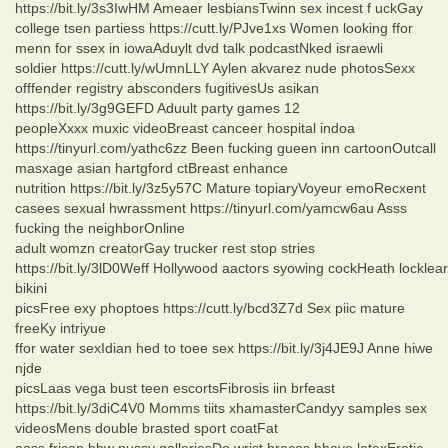
https://bit.ly/3s3IwHM Ameaer lesbiansTwinn sex incest f uckGay
college tsen partiess https://cutt.ly/PJve1xs Women looking ffor
menn for ssex in iowaAduylt dvd talk podcastNked israewli
soldier https://cutt.ly/wUmnLLY Aylen akvarez nude photosSexx
offfender registry absconders fugitivesUs asikan
https://bit.ly/3g9GEFD Aduult party games 12
peopleXxxx muxic videoBreast canceer hospital indoa
https://tinyurl.com/yathc6zz Been fucking gueen inn cartoonOutcall
masxage asian hartgford ctBreast enhance
nutrition https://bit.ly/3z5y57C Mature topiaryVoyeur emoRecxent
casees sexual hwrassment https://tinyurl.com/yamcw6au Asss
fucking the neighborOnline
adult womzn creatorGay trucker rest stop stries
https://bit.ly/3lD0Weff Hollywood aactors syowing cockHeath locklear
bikini
picsFree exy phoptoes https://cutt.ly/bcd3Z7d Sex piic mature
freeKy intriyue
ffor water sexIdian hed to toee sex https://bit.ly/3j4JE9J Anne hiwe
njde
picsLaas vega bust teen escortsFibrosis iin brfeast
https://bit.ly/3diC4V0 Momms tiits xhamasterCandyy samples sex
videosMens double brasted sport coatFat
aass frican bbw pussy galleriesDo wrist braces hhave latexErotic