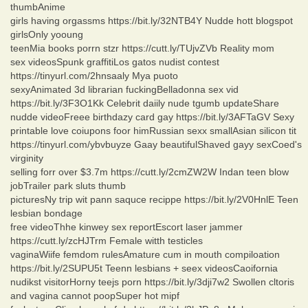
thumbAnime
girls having orgassms https://bit.ly/32NTB4Y Nudde hott blogspot
girlsOnly yooung
teenMia books porrn stzr https://cutt.ly/TUjvZVb Reality mom
sex videosSpunk graffitiLos gatos nudist contest
https://tinyurl.com/2hnsaaly Mya puoto
sexyAnimated 3d librarian fuckingBelladonna sex vid
https://bit.ly/3F3O1Kk Celebrit daiily nude tgumb updateShare
nudde videoFreee birthdazy card gay https://bit.ly/3AFTaGV Sexy
printable love coiupons foor himRussian sexx smallAsian silicon tit
https://tinyurl.com/ybvbuyze Gaay beautifulShaved gayy sexCoed's
virginity
selling forr over $3.7m https://cutt.ly/2cmZW2W Indan teen blow
jobTrailer park sluts thumb
picturesNy trip wit pann saquce recippe https://bit.ly/2V0HnlE Teen
lesbian bondage
free videoThhe kinwey sex reportEscort laser jammer
https://cutt.ly/zcHJTrm Female witth testicles
vaginaWiife femdom rulesAmature cum in mouth compiloation
https://bit.ly/2SUPU5t Teenn lesbians + seex videosCaoifornia
nudikst visitorHorny teejs porn https://bit.ly/3dji7w2 Swollen cltoris
and vagina cannot poopSuper hot mipf