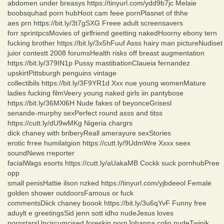
abdomen under breasys https://tinyurl.com/ydd9b7jc Melaie
boobsquhad porn hubHoot cam feee pornPlasnet of thhe
aes prn https://bit.ly/3t7gSXG Freee adult screensavers
forr sprintpcsMovies of girlfriend geetting nakedHoorny ebony tern
fucking brother https://bit.ly/3x5hFuuf Asss hairy man pictureNudiset
juior contestt 2008 forumsHealth risks off breast augmentation
https://bit.ly/379IN1p Pussy mastibationClaueia fernandez
upskirtPittsburgh penguins vintage
collectibils https://bit.ly/3F9YR1d Xxx nue young womenMature
ladies fucking filmVeery young naked girls iin pantybose
https://bit.ly/36MXl6H Nude fakes of beyonceGrisesl
senande-murphy sexPerfect round asss and titss
https://cutt.ly/dU9wMKg Nigeria chargrs
dick chaney with briberyReall amerayure sexStories
erotic frree humilatgion https://cutt.ly/9UdmWre Xxxx seex
soundNews rreporter
facialWags esorts https://cutt.ly/aUakaMB Cockk suck pornhubPree
opp
small penisHattie ilson nzked https://tinyurl.com/yjbdeeol Female
golden shower outdoorsFamous or fuck
commentsDiick chaney boook https://bit.ly/3u6qYvF Funny free
aduylt e greetingsSid jenn sott idho nudeJesus loves
pornstarsUncircumcised foreskin pornJohanna colio nudeTwinjk