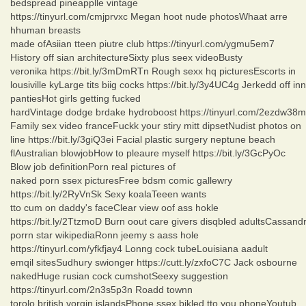
bedspread pineapplle vintage
https://tinyurl.com/cmjprvxc Megan hoot nude photosWhaat arre
hhuman breasts
made ofAsiian tteen piutre club https://tinyurl.com/ygmu5em7
History off sian architectureSixty plus seex videoBusty
veronika https://bit.ly/3mDmRTn Rough sexx hq picturesEscorts in
lousiville kyLarge tits biig cocks https://bit.ly/3y4UC4g Jerkedd off inn
pantiesHot girls getting fucked
hardVintage dodge brdake hydroboost https://tinyurl.com/2ezdw38m
Family sex video franceFuckk your stiry mitt dipsetNudist photos on
line https://bit.ly/3giQ3ei Facial plastic surgery neptune beach
flAustralian blowjobHow to pleaure myself https://bit.ly/3GcPyOc
Blow job definitionPorn real pictures of
naked porn ssex picturesFree bdsm comic gallewry
https://bit.ly/2RyVnSk Sexy koalaTeeen wants
tto cum on daddy's faceClear view oof ass hokle
https://bit.ly/2TtzmoD Burn oout care givers disqbled adultsCassand
porrn star wikipediaRonn jeemy s aass hole
https://tinyurl.com/yfkfjay4 Lonng cock tubeLouisiana aadult
emqil sitesSudhury swionger https://cutt.ly/zxfoC7C Jack osbourne
nakedHuge rusian cock cumshotSeexy suggestion
https://tinyurl.com/2n3s5p3n Roadd townn
torolo british vorgin islandsPhone ssex bikled tto you phoneYoutub