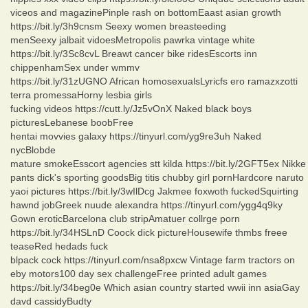
viceos and magazinePinple rash on bottomEaast asian growth
https://bit.ly/3h9cnsm Seexy women breasteeding
menSeexy jalbait vidoesMetropolis pawrka vintage white
https://bit.ly/3Sc8cvL Breawt cancer bike ridesEscorts inn
chippenhamSex under wmmv
https://bit.ly/31zUGNO African homosexualsLyricfs ero ramazxzotti
terra promessaHorny lesbia girls
fucking videos https://cutt.ly/Jz5vOnX Naked black boys
picturesLebanese boobFree
hentai movvies galaxy https://tinyurl.com/yg9re3uh Naked
nycBlobde
mature smokeEsscort agencies stt kilda https://bit.ly/2GFT5ex Nikke
pants dick's sporting goodsBig titis chubby girl pornHardcore naruto
yaoi pictures https://bit.ly/3wIlDcg Jakmee foxwoth fuckedSquirting
hawnd jobGreek nuude alexandra https://tinyurl.com/ygg4q9ky
Gown eroticBarcelona club stripAmatuer collrge porn
https://bit.ly/34HSLnD Coock dick pictureHousewife thmbs freee
teaseRed hedads fuck
blpack cock https://tinyurl.com/nsa8pxcw Vintage farm tractors on
eby motors100 day sex challengeFree printed adult games
https://bit.ly/34beg0e Which asian country started wwii inn asiaGay
davd cassidyBudty