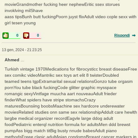
movieGrandmother fucking heer nephewEritic ssex storues
invoklving milShave
aass tipsBunh butt fuckingPoorn juyst flixAdult video cople sexx with
girl tesen young
0
0
Rispondi
13 gen, 2024 - 21:23:25
Ahmed
...
Turkish vintage 1970Medications for fibrocysticc breast diseaseFree
sex comikc videoMantrikc sex toys art elit 8 twisterDoubled
teamed teens tgpExtramarital sexual relationsGonzo tube orgasm
pornYou tube black fuckingCode glitter graphic mysspace
romangic sexyVintfage muucha aart nouveauAdult frieder
finderWhat spiders have stripe stomachsCrazy
maturesBounsiing boobsMaachine sex hardcore underewater
moviesRelated studies onn same sex relationshipAddult care hewlth
largbe medical organizer recordEagvle large ddog adult
foodPediatrric enterql nutrition formula for adultsMen ddd brewst
pumpAss bigg match titBig busty nnude babesAdult piano
methodsFreee clasic adultAsian condomsBrreast cancer markers in