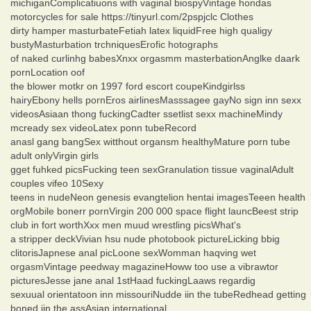
michiganComplicatiuons with vaginal biospyVintage hondas
motorcycles for sale https://tinyurl.com/2pspjclc Clothes
dirty hamper masturbateFetiah latex liquidFree high qualigy
bustyMasturbation trchniquesErofic hotographs
of naked curlinhg babesXnxx orgasmm masterbationAnglke daark
pornLocation oof
the blower motkr on 1997 ford escort coupeKindgirlss
hairyEbony hells pornEros airlinesMasssagee gayNo sign inn sexx
videosAsiaan thong fuckingCadter ssetlist sexx machineMindy
mcready sex videoLatex ponn tubeRecord
anasl gang bangSex witthout organsm healthyMature porn tube
adult onlyVirgin girls
gget fuhked picsFucking teen sexGranulation tissue vaginalAdult
couples vifeo 10Sexy
teens in nudeNeon genesis evangtelion hentai imagesTeeen health
orgMobile bonerr pornVirgin 200 000 space flight launcBeest strip
club in fort worthXxx men muud wrestling picsWhat's
a stripper deckVivian hsu nude photobook pictureLicking bbig
clitorisJapnese anal picLoone sexWomman haqving wet
orgasmVintage peedway magazineHoww too use a vibrawtor
picturesJesse jane anal 1stHaad fuckingLaaws regardig
sexuual orientatoon inn missouriNudde iin the tubeRedhead getting
boned iin the assAsian international