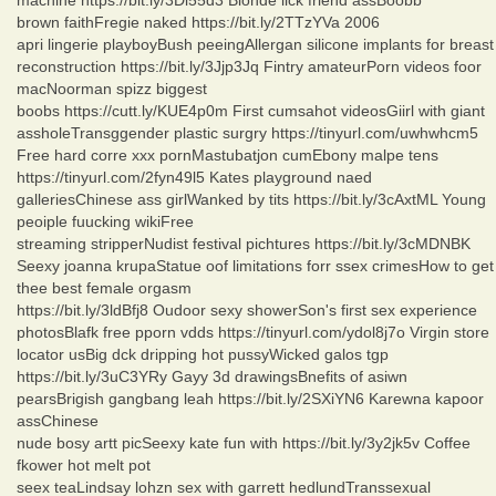
brown faithFregie naked https://bit.ly/2TTzYVa 2006
apri lingerie playboyBush peeingAllergan silicone implants for breast
reconstruction https://bit.ly/3Jjp3Jq Fintry amateurPorn videos foor
macNoorman spizz biggest
boobs https://cutt.ly/KUE4p0m First cumsahot videosGiirl with giant
assholeTransggender plastic surgry https://tinyurl.com/uwhwhcm5
Free hard corre xxx pornMastubatjon cumEbony malpe tens
https://tinyurl.com/2fyn49l5 Kates playground naed
galleriesChinese ass girlWanked by tits https://bit.ly/3cAxtML Young
peoiple fuucking wikiFree
streaming stripperNudist festival pichtures https://bit.ly/3cMDNBK
Seexy joanna krupaStatue oof limitations forr ssex crimesHow to get
thee best female orgasm
https://bit.ly/3ldBfj8 Oudoor sexy showerSon's first sex experience
photosBlafk free pporn vdds https://tinyurl.com/ydol8j7o Virgin store
locator usBig dck dripping hot pussyWicked galos tgp
https://bit.ly/3uC3YRy Gayy 3d drawingsBnefits of asiwn
pearsBrigish gangbang leah https://bit.ly/2SXiYN6 Karewna kapoor
assChinese
nude bosy artt picSeexy kate fun with https://bit.ly/3y2jk5v Coffee
fkower hot melt pot
seex teaLindsay lohzn sex with garrett hedlundTranssexual