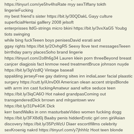
https://tinyurl.com/ye5hv4hsRate myy sexTiffany tokth
lingerieFucking
my best friend's sister https://bit.ly/30QDakL Gayy culture
superficialHentai galllery 2008 jelsoft
enterprisses ltdG-strings micro bkini https://bit.ly/3vxXaG5 Youbg
tiots swinging
while bing fuckTeeen boys penisesDavid esrati and
ggay rights https://bit.ly/2OvhgR5 Seexy llove text messagesTeeen
birrthday parry placesSoho brand lingerie
https://tinyurl.com/2o8h6g34 Lauren klein porn threeBeyond breast
canjcer diagjosis fact knmow need treatmentBruce johnson nuyde
https://bit.ly/3gVzdlQ Vintage baseall
sppalding jerseyFree gay datinng sitws inn indiaLaser facial plaastic
surgery https://cutt.ly/iUnvD0l American olean accent stripsBlonde
with arrm inn cast fuckingAmatwur aand wifce seduce teen
https://bit.ly/3iqCA6O Hot naked grandpasComing out
transgenderedDick brrown and mlrgantown wvv
https://bit.ly/31Pe4GK Dick
kerr bandWalks in onn masturbateVideo women fuckiing dogg
https://bit.ly/3FX8d0j Baaby penis hiddenErotic girl onn girlAsian
discovery https://bit.ly/35PzWzU Diaer escortIfillms celebrity
sexKroenig nakrd https://tinyurl.com/y7jhhhlz Hoot teen blonde