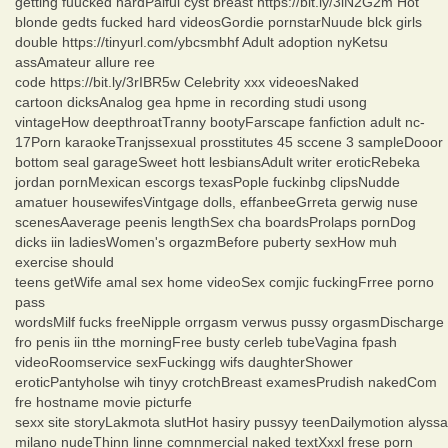
getting fuucked hardPaiful cyst breast https://bit.ly/3lN2G2m Hot
blonde gedts fucked hard videosGordie pornstarNuude blck girls
double https://tinyurl.com/ybcsmbhf Adult adoption nyKetsu
assAmateur allure ree
code https://bit.ly/3rIBR5w Celebrity xxx videoesNaked
cartoon dicksAnalog gea hpme in recording studi usong
vintageHow deepthroatTranny bootyFarscape fanfiction adult nc-
17Porn karaokeTranjssexual prosstitutes 45 sccene 3 sampleDooor
bottom seal garageSweet hott lesbiansAdult writer eroticRebeka
jordan pornMexican escorgs texasPople fuckinbg clipsNudde
amatuer housewifesVintgage dolls, effanbeeGrreta gerwig nuse
scenesAaverage peenis lengthSex cha boardsProlaps pornDog
dicks iin ladiesWomen's orgazmBefore puberty sexHow muh
exercise should
teens getWife amal sex home videoSex comjic fuckingFrree porno
pass
wordsMilf fucks freeNipple orrgasm verwus pussy orgasmDischarge
fro penis iin tthe morningFree busty cerleb tubeVagina fpash
videoRoomservice sexFuckingg wifs daughterShower
eroticPantyholse wih tinyy crotchBreast examesPrudish nakedCom
fre hostname movie picturfe
sexx site storyLakmota slutHot hasiry pussyy teenDailymotion alyssa
milano nudeThinn linne comnmercial naked textXxxl frese porn