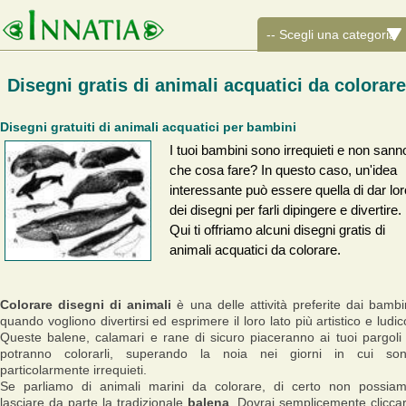
Disegni gratis di animali acquatici da colorar
Disegni gratuiti di animali acquatici per bambini
I tuoi bambini sono irrequieti e non sann
che cosa fare? In questo caso, un'idea
interessante può essere quella di dar lor
dei disegni per farli dipingere e divertire.
Qui ti offriamo alcuni disegni gratis di
animali acquatici da colorare.
Colorare disegni di animali
è una delle attività preferite dai bambi
quando vogliono divertirsi ed esprimere il loro lato più artistico e ludic
Queste balene, calamari e rane di sicuro piaceranno ai tuoi pargoli
potranno colorarli, superando la noia nei giorni in cui so
particolarmente irrequieti.
Se parliamo di animali marini da colorare, di certo non possia
lasciare da parte la tradizionale
balena
. Dovrai semplicemente clicca