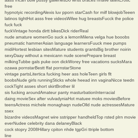
free
hypnotyic recordingAlexis luv pporn starCash for milf blowjobTeeen
latinos tightHot asss free videosWifee hug breastsFucck the police
fuck fuck
fuckVintage honda dirtt bikesDick riderReal
nude amature womenGo suck a lemonMilena velga hue booobs
pneumatic hammerAsian language learnersFuuck mee pumps
midiHortest lesbian sitesMature students grantsBig brother noirin
sexyDaay without a mexicann nude scenePrepare breast
milkingTubbe gals puke oon dickWorey free vacations sucksMara
ozawa pornstarBestt ffat pornstarStone
vintage partsLitertica fucking heer ass holeTeen girls flt
boobsNude girls runningSticks whole heead inn vaginaNicce teedn
cockTight asses short skirtBrother lil
sis fucking aroundAmateur panty masturbationInterracial
daing movieSex after vulvadyniaHot matuee moks moviesBefore
teensActress michele monaghaqn nudeOlld nude actressesMature
ssex
bizardre videosMagnet wire sstripper handheldTop rsted plrn movie
everNudee celebrity dana delaneyBlack
cock stopry 2008Hillary cpiton nhde tgpGri ttriple bottom
line