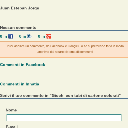
Juan Esteban Jorge
Nessun commento
0
in
0
in
0
in
Puoi lasciare un commento, da Facebook e Google+, o se si preferisce farlo in modo
anonimo dal nostro sistema di commenti
Commenti in Facebook
Commenti in Innatia
Scrivi il tuo commento in "Giochi con tubi di cartone colorati"
Nome
E-mail