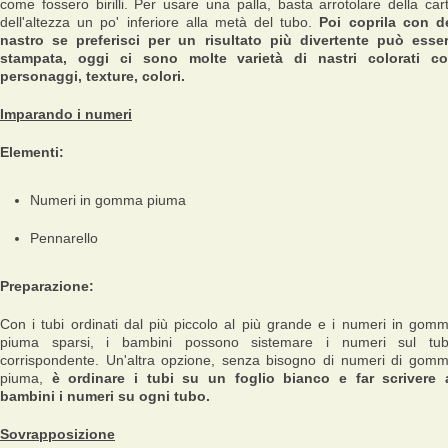
come fossero birilli. Per usare una palla, basta arrotolare della car
dell'altezza un po' inferiore alla metà del tubo.
Poi coprila con d
nastro se preferisci per un risultato più divertente può esse
stampata, oggi ci sono molte varietà di nastri colorati c
personaggi, texture, colori.
Imparando i numeri
Elementi:
Numeri in gomma piuma
Pennarello
Preparazione:
Con i tubi ordinati dal più piccolo al più grande e i numeri in gom
piuma sparsi, i bambini possono sistemare i numeri sul tu
corrispondente. Un'altra opzione, senza bisogno di numeri di gom
piuma,
è ordinare i tubi su un foglio bianco e far scrivere 
bambini i numeri su ogni tubo.
Sovrapposizione