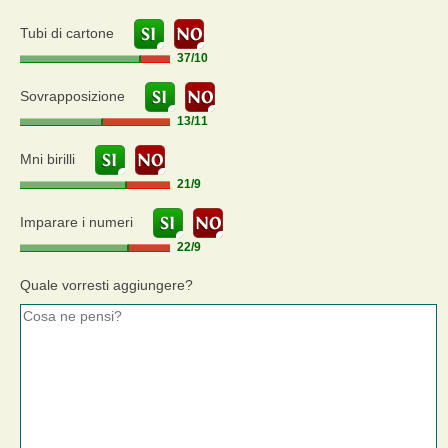
Tubi di cartone
37
/
10
Sovrapposizione
13
/
11
Mni birilli
21
/
9
Imparare i numeri
22
/
9
Quale vorresti aggiungere?