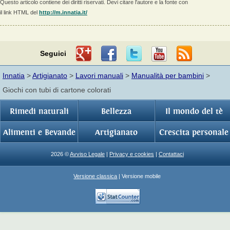
Questo articolo contiene dei diritti riservati. Devi citare l'autore e la fonte con
il link HTML del
http://m.innatia.it/
Seguici
Innatia
>
Artigianato
>
Lavori manuali
>
Manualità per bambini
>
Giochi con tubi di cartone colorati
Rimedi naturali
Bellezza
Il mondo del tè
Alimenti e Bevande
Artigianato
Crescita personale
2026 ©
Avviso Legale
|
Privacy e cookies
|
Contattaci
Versione classica
| Versione mobile