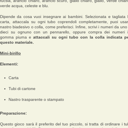
fucsia, arancio chiaro, arancio scuro, giallo chiaro, giallo, verde chiar
verde acqua, celeste e blu.
Dipende da cosa vuoi insegnare ai bambini. Selezionata e tagliata 
carta, attaccala su ogni tubo coprendoli completamente, puoi usa
nastro biadesivo o colla, come preferisci. Infine, scrivi i numeri da uno
dieci su ognuno con un pennarello, oppure compra dei numeri 
gomma piuma e
attaccali su ogni tubo con la colla indicata p
questo materiale.
Mini-birillo
Elementi:
Carta
Tubi di cartone
Nastro trasparente o stampato
Preparazione:
Questo gioco sarà il preferito del tuo piccolo, si tratta di ordinare i tu