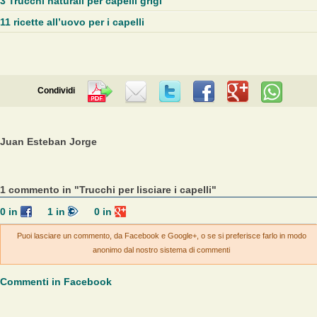
3 Trucchi naturali per capelli grigi
11 ricette all’uovo per i capelli
Condividi
Juan Esteban Jorge
1 commento in "Trucchi per lisciare i capelli"
0
in
1
in
0
in
Puoi lasciare un commento, da Facebook e Google+, o se si preferisce farlo in modo
anonimo dal nostro sistema di commenti
Commenti in Facebook