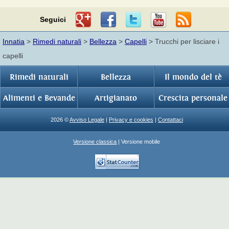
Seguici
Innatia
>
Rimedi naturali
>
Bellezza
>
Capelli
> Trucchi per lisciare i
capelli
Rimedi naturali
Bellezza
Il mondo del tè
Alimenti e Bevande
Artigianato
Crescita personale
2026 ©
Avviso Legale
|
Privacy e cookies
|
Contattaci
Versione classica
| Versione mobile