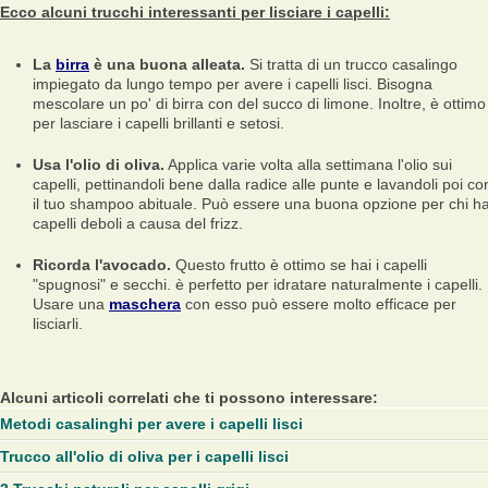
Ecco alcuni trucchi interessanti per lisciare i capelli:
La
birra
è una buona alleata.
Si tratta di un trucco casalingo
impiegato da lungo tempo per avere i capelli lisci. Bisogna
mescolare un po' di birra con del succo di limone. Inoltre, è ottimo
per lasciare i capelli brillanti e setosi.
Usa l'olio di oliva.
Applica varie volta alla settimana l'olio sui
capelli, pettinandoli bene dalla radice alle punte e lavandoli poi co
il tuo shampoo abituale. Può essere una buona opzione per chi ha
capelli deboli a causa del frizz.
Ricorda l'avocado.
Questo frutto è ottimo se hai i capelli
"spugnosi" e secchi. è perfetto per idratare naturalmente i capelli.
Usare una
maschera
con esso può essere molto efficace per
lisciarli.
Alcuni articoli correlati che ti possono interessare:
Metodi casalinghi per avere i capelli lisci
Trucco all'olio di oliva per i capelli lisci