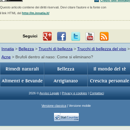
Crediti dell'immagi
Questo articolo contiene dei diritti riservati. Devi citare l'autore e la fonte con
il link HTML del
http://m.innatia.it/
Seguici
Innatia
>
Bellezza
>
Trucchi di bellezza
>
Trucchi di bellezza del viso
>
Acne
> Brufoli dentro al naso: Come si eliminano?
Rimedi naturali
Bellezza
Il mondo del tè
Alimenti e Bevande
Artigianato
Crescita personale
2026 ©
Avviso Legale
|
Privacy e cookies
|
Contattaci
Versione classica
| Versione mobile