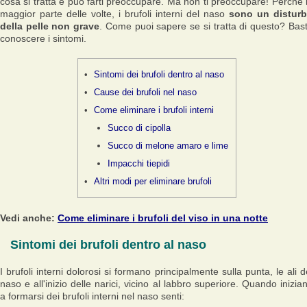
cosa si tratta e può farti preoccupare. Ma non ti preoccupare! Perché 
maggior parte delle volte, i brufoli interni del naso
sono un distur
della pelle non grave
. Come puoi sapere se si tratta di questo? Bas
conoscere i sintomi.
Sintomi dei brufoli dentro al naso
Cause dei brufoli nel naso
Come eliminare i brufoli interni
Succo di cipolla
Succo di melone amaro e lime
Impacchi tiepidi
Altri modi per eliminare brufoli
Vedi anche:
Come eliminare i brufoli del viso in una notte
Sintomi dei brufoli dentro al naso
I brufoli interni dolorosi si formano principalmente sulla punta, le ali d
naso e all'inizio delle narici, vicino al labbro superiore. Quando inizia
a formarsi dei brufoli interni nel naso senti: