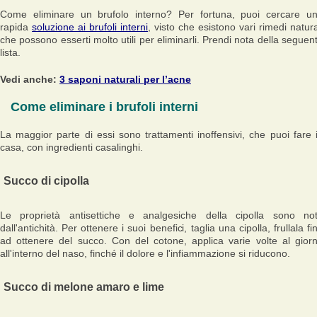
Come eliminare un brufolo interno? Per fortuna, puoi cercare u
rapida
soluzione ai brufoli interni
, visto che esistono vari rimedi natura
che possono esserti molto utili per eliminarli. Prendi nota della seguen
lista.
Vedi anche:
3 saponi naturali per l’acne
Come eliminare i brufoli interni
La maggior parte di essi sono trattamenti inoffensivi, che puoi fare 
casa, con ingredienti casalinghi.
Succo di cipolla
Le proprietà antisettiche e analgesiche della cipolla sono no
dall'antichità. Per ottenere i suoi benefici, taglia una cipolla, frullala fi
ad ottenere del succo. Con del cotone, applica varie volte al gior
all'interno del naso, finché il dolore e l'infiammazione si riducono.
Succo di melone amaro e lime