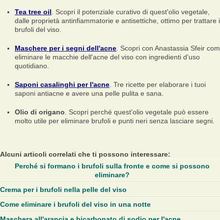
Tea tree oil
. Scopri il potenziale curativo di quest'olio vegetale,
dalle proprietà antinfiammatorie e antisettiche, ottimo per trattare i
brufoli del viso.
Maschere per i segni dell'acne
. Scopri con Anastassia Sfeir co
eliminare le macchie dell'acne del viso con ingredienti d'uso
quotidiano.
Saponi casalinghi per l'acne
. Tre ricette per elaborare i tuoi
saponi antiacne e avere una pelle pulita e sana.
Olio di origano
. Scopri perché quest'olio vegetale può essere
molto utile per eliminare brufoli e punti neri senza lasciare segni.
Alcuni articoli correlati che ti possono interessare:
Perché si formano i brufoli sulla fronte e come si possono
eliminare?
Crema per i brufoli nella pelle del viso
Come eliminare i brufoli del viso in una notte
Maschera all'arancia e bicarbonato di sodio per l'acne