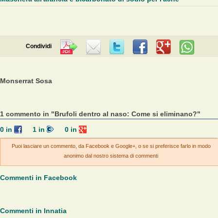
Condividi
Monserrat Sosa
1 commento in "Brufoli dentro al naso: Come si eliminano?"
0
in
1
in
0
in
Puoi lasciare un commento, da Facebook e Google+, o se si preferisce farlo in modo
anonimo dal nostro sistema di commenti
Commenti in Facebook
Commenti in Innatia