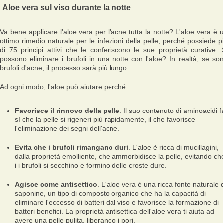
Aloe vera sul viso durante la notte
Va bene applicare l'aloe vera per l'acne tutta la notte? L'aloe vera è 
ottimo rimedio naturale per le infezioni della pelle, perché possiede p
di 75 principi attivi che le conferiscono le sue proprietà curative. 
possono eliminare i brufoli in una notte con l'aloe? In realtà, se so
brufoli d'acne, il processo sarà più lungo.
Ad ogni modo, l'aloe può aiutare perché:
Favorisce il rinnovo della pelle
. Il suo contenuto di aminoacidi f
sì che la pelle si rigeneri più rapidamente, il che favorisce
l'eliminazione dei segni dell'acne.
Evita che i brufoli rimangano duri
. L'aloe è ricca di mucillagini,
dalla proprietà emolliente, che ammorbidisce la pelle, evitando ch
i i brufoli si secchino e formino delle croste dure.
Agisce come antisettico
. L'aloe vera è una ricca fonte naturale d
saponine, un tipo di composto organico che ha la capacità di
eliminare l'eccesso di batteri dal viso e favorisce la formazione di
batteri benefici. La proprietà antisettica dell'aloe vera ti aiuta ad
avere una pelle pulita, liberando i pori.