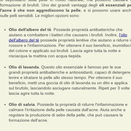
formazione di brufoli. Uno dei grandi vantaggi degli
oli essenziali p
l'acne è che non aggrediscono la pelle
, e si possono usare anc
sulle pelli sensibili. Le migliori opzioni sono:
Olio dell'albero del tè
. Possiede proprietà antibatteriche che
aiutano a combattere i batteri che causano i brufoli. Inoltre,
l'olio
dell'albero del tè
possiede proprietà lenitive che aiutano a ridurre i
rossore e l'infiammazione. Per ottenere il suo beneficio, inumidisci
del cotone e applicalo sui brufoli. Lascia agire tutta la notte e
risciacqua la mattina con acqua tiepida.
Olio di lavanda
. Questo olio essenziale è famoso per le sue
grandi proprietà antibatteriche e antiossidanti, capaci di detergere
lenire e idratare la pelle allo stesso tempo. Per ottenere il suo
beneficio, metti una goccia di olio di lavanda su un dito e applica
sul brufolo, lasciandolo asciugare naturalmente. Ripeti per 3 volte
lascia agire tutta la notte.
Olio di salvia
. Possiede la proprietà di ridurre l'infiammazione e
calmare l'irritazione della pelle causata dall'acne. Aiuta anche a
regolare la produzione di sebo della pelle, che può causare la
formazione dell'acne.