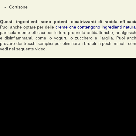
Cortisone
Questi ingredienti sono potenti cicatrizzanti di rapida efficaci
Puoi anche optare per delle
creme che contengono ingredienti natural
particolarmente efficaci per le loro proprietà antibatteriche, analgesic
e disinfiammanti, come lo yogurt, lo zucchero e l'argilla. Puoi anc
provare dei trucchi semplici per eliminare i brufoli in pochi minuti, co
vedi nel seguente video.