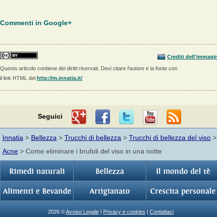
Commenti in Google+
Crediti dell'immagi
Questo articolo contiene dei diritti riservati. Devi citare l'autore e la fonte con
il link HTML del
http://m.innatia.it/
Seguici
Innatia
>
Bellezza
>
Trucchi di bellezza
>
Trucchi di bellezza del viso
>
Acne
> Come eliminare i brufoli del viso in una notte
Rimedi naturali
Bellezza
Il mondo del tè
Alimenti e Bevande
Artigianato
Crescita personale
2026 ©
Avviso Legale
|
Privacy e cookies
|
Contattaci