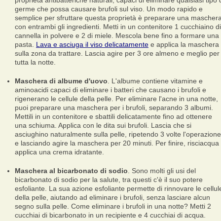
proprietà antibatteriche naturali, capaci di eliminare qualsiasi tipo 
germe che possa causare brufoli sul viso. Un modo rapido e
semplice per sfruttare questa proprietà è preparare una mascher
con entrambi gli ingredienti. Metti in un contenitore 1 cucchiaino di
cannella in polvere e 2 di miele. Mescola bene fino a formare una
pasta.
Lava e asciuga il viso delicatamente
e applica la maschera
sulla zona da trattare. Lascia agire per 3 ore almeno e meglio per
tutta la notte.
Maschera di albume d'uovo
. L'albume contiene vitamine e
aminoacidi capaci di eliminare i batteri che causano i brufoli e
rigenerano le cellule della pelle. Per eliminare l'acne in una notte,
puoi preparare una maschera per i brufoli, separando 3 albumi.
Mettili in un contenitore e sbattili delicatamente fino ad ottenere
una schiuma. Applica con le dita sui brufoli. Lascia che si
asciughino naturalmente sulla pelle, ripetendo 3 volte l'operazione
e lasciando agire la maschera per 20 minuti. Per finire, risciacqua
applica una crema idratante.
Maschera al bicarbonato di sodio
. Sono molti gli usi del
bicarbonato di sodio per la salute, tra questi c'è il suo potere
esfoliante. La sua azione esfoliante permette di rinnovare le cellul
della pelle, aiutando ad eliminare i brufoli, senza lasciare alcun
segno sulla pelle. Come eliminare i brufoli in una notte? Metti 2
cucchiai di bicarbonato in un recipiente e 4 cucchiai di acqua.