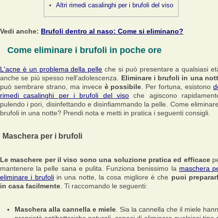
Altri rimedi casalinghi per i brufoli del viso
Vedi anche:
Brufoli dentro al naso: Come si eliminano?
Come eliminare i brufoli in poche ore
L'acne è un problema della pelle
che si può presentare a qualsiasi et
anche se più spesso nell'adolescenza.
Eliminare i brufoli in una not
può sembrare strano, ma invece
è possibile
. Per fortuna, esistono
d
rimedi casalinghi per i brufoli del viso
che agiscono rapidament
pulendo i pori, disinfettando e disinfiammando la pelle. Come eliminare
brufoli in una notte? Prendi nota e metti in pratica i seguenti consigli.
Maschera per i brufoli
Le maschere per il viso sono una soluzione pratica ed efficace
p
mantenere la pelle sana e pulita. Funziona benissimo la
maschera p
eliminare i brufoli
in una notte, la cosa migliore è che
puoi preparar
in casa facilmente
. Ti raccomando le seguenti:
Maschera alla cannella e miele
. Sia la cannella che il miele han