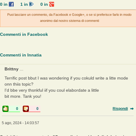
0
in
1
in
0
in
Puoi lasciare un commento, da Facebook e Google+, o se si preferisce farlo in modo
anonimo dal nostro sistema di commenti
Commenti in Facebook
Commenti in Innatia
Brittny
...
Terrific post bbut I was wondering if you cokuld write a litte mode
onn thiis topic?
I'd bbe very thsnkful iif you coul elabordate a little
bit more. Tank you!
0
0
Rispondi
5 ago, 2024 - 14:03:57