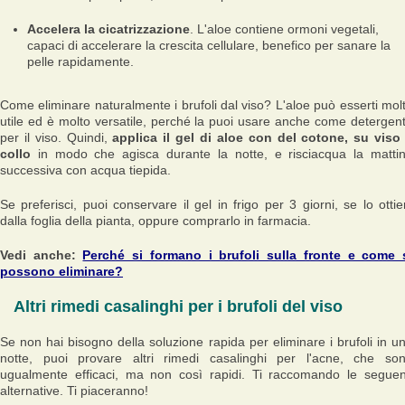
Accelera la cicatrizzazione
. L'aloe contiene ormoni vegetali,
capaci di accelerare la crescita cellulare, benefico per sanare la
pelle rapidamente.
Come eliminare naturalmente i brufoli dal viso? L'aloe può esserti mol
utile ed è molto versatile, perché la puoi usare anche come detergen
per il viso. Quindi,
applica il gel di aloe con del cotone, su viso
collo
in modo che agisca durante la notte, e risciacqua la matti
successiva con acqua tiepida.
Se preferisci, puoi conservare il gel in frigo per 3 giorni, se lo ottie
dalla foglia della pianta, oppure comprarlo in farmacia.
Vedi anche:
Perché si formano i brufoli sulla fronte e come 
possono eliminare?
Altri rimedi casalinghi per i brufoli del viso
Se non hai bisogno della soluzione rapida per eliminare i brufoli in u
notte, puoi provare altri rimedi casalinghi per l'acne, che so
ugualmente efficaci, ma non così rapidi. Ti raccomando le seguen
alternative. Ti piaceranno!