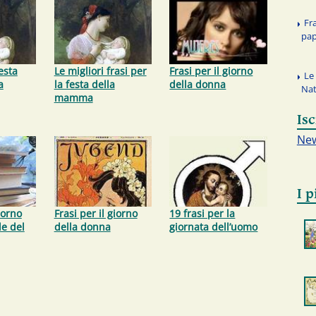
Fra
pap
esta
Le migliori frasi per
Frasi per il giorno
Le 
a
la festa della
della donna
Nat
mamma
Isc
New
I p
iorno
Frasi per il giorno
19 frasi per la
le del
della donna
giornata dell’uomo