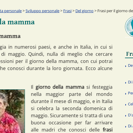
ita personale
>
Sviluppo personale
>
Frasi
>
Del giorno
> Frasi per il giorno 
ella mamma
la mamma
ia in numerosi paesi, e anche in Italia, in cui si
Fr
di maggio. Quindi, nulla di meglio che cercare
flessioni per il giorno della mamma, con cui potrai
De
 che conosci durante la loro giornata. Ecco alcune
Di
Il
giorno della mamma
si festeggia
Pe
nella maggior parte del mondo
durante il mese di maggio, e in Italia
Ce
si celebra la seconda domenica di
maggio. Sicuramente si tratta di una
D'
buona occasione per far arrivare
Di
alle madri che conosci delle
frasi