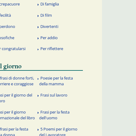
 crepacuore
Di famiglia
fecilità
Di film
 perdono
Divertenti
losofiche
Per addio
r congratularsi
Per riflettere
l giorno
frasi di donne forti,
Poesie per la festa
rriere e coraggiose
della mamma
si per il giorno del
Frasi sul lavoro
oro
si per il giorno
Frasi per la festa
ernazionale del libro
dell'uomo
frasi per la festa
5 Poemi per il giorno
la donna
del Lavoratore