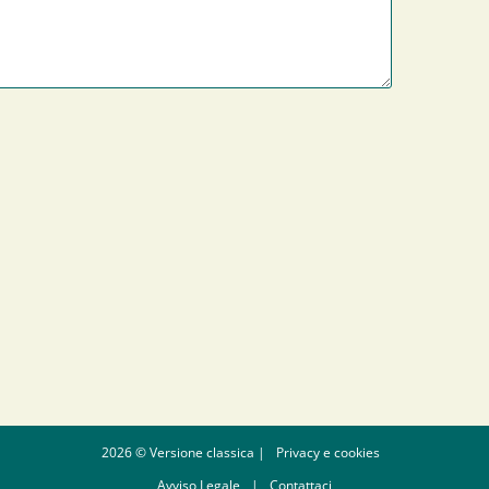
2026 © Versione classica |
Privacy e cookies
Avviso Legale
|
Contattaci