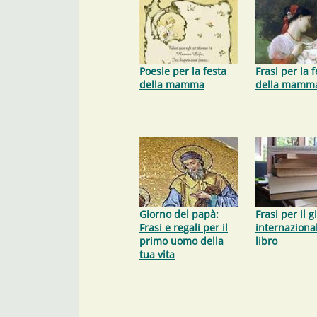
Poesie per la festa
Frasi per la f
della mamma
della mamm
Giorno del papà:
Frasi per il g
Frasi e regali per il
internaziona
primo uomo della
libro
tua vita