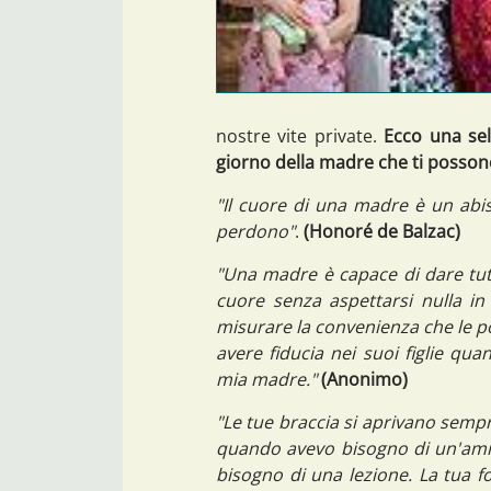
nostre vite private.
Ecco una sele
giorno della madre che ti posson
"Il cuore di una madre è un abi
perdono"
.
(Honoré de Balzac)
"Una madre è capace di dare tutt
cuore senza aspettarsi nulla in
misurare la convenienza che le p
avere fiducia nei suoi figlie qua
mia madre."
(Anonimo)
"Le tue braccia si aprivano semp
quando avevo bisogno di un'amic
bisogno di una lezione. La tua 