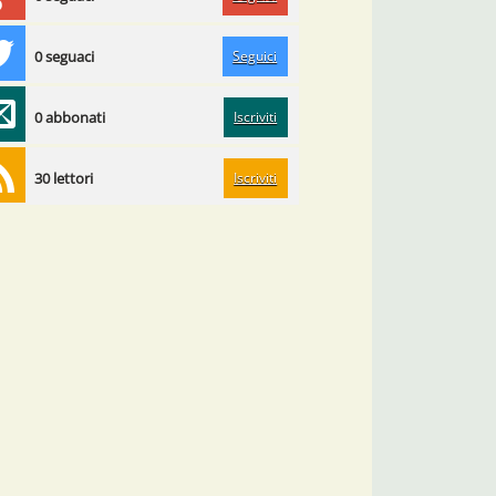
Seguici
0 seguaci
Iscriviti
0 abbonati
Iscriviti
30 lettori