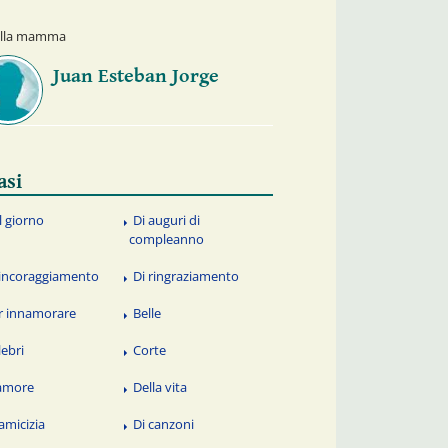
della mamma
Juan Esteban Jorge
asi
l giorno
Di auguri di
compleanno
 incoraggiamento
Di ringraziamento
r innamorare
Belle
lebri
Corte
amore
Della vita
 amicizia
Di canzoni