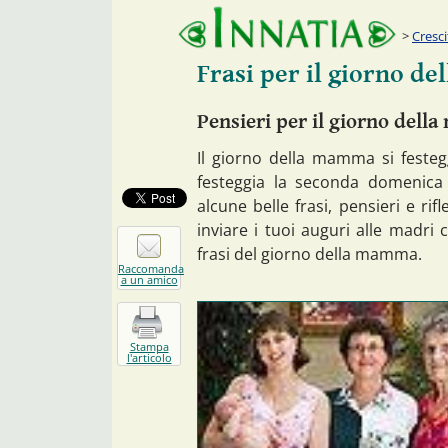
Cresc
Frasi per il giorno d
Pensieri per il giorno del
Il giorno della mamma si festegg
festeggia la seconda domenica 
alcune belle frasi, pensieri e ri
inviare i tuoi auguri alle madri
frasi del giorno della mamma.
Raccomanda
a un amico
Stampa
l'articolo