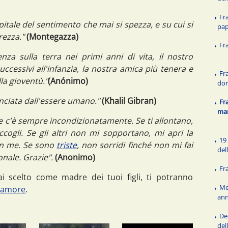
Fra
pitale del sentimento che mai si spezza, e su cui si
pa
rezza."
(Montegazza)
Fr
za sulla terra nei primi anni di vita, il nostro
uccessivi all'infanzia, la nostra amica più tenera e
Fra
lla gioventù."
(Anónimo)
do
nciata dall'essere umano."
(Khalil Gibran)
Fra
ma
e c'è sempre incondizionatamente. Se ti allontano,
cogli. Se gli altri non mi sopportano, mi apri la
19 
con me. Se sono
triste
, non sorridi finché non mi fai
del
onale. Grazie".
(Anonimo)
Fr
ai scelto come madre dei tuoi figli, ti potranno
Me
i amore
.
an
De
del