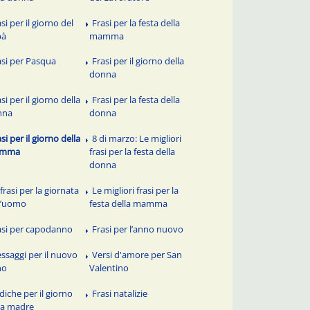
si per il giorno del
Frasi per la festa della
pà
mamma
asi per Pasqua
Frasi per il giorno della
donna
si per il giorno della
Frasi per la festa della
nna
donna
si per il giorno della
8 di marzo: Le migliori
mma
frasi per la festa della
donna
frasi per la giornata
Le migliori frasi per la
l’uomo
festa della mamma
asi per capodanno
Frasi per l’anno nuovo
ssaggi per il nuovo
Versi d'amore per San
no
Valentino
diche per il giorno
Frasi natalizie
la madre