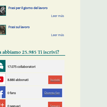
Frasi per il giorno del lavoro
Frasi sul lavoro
a abbiamo 25.985 Ti iscrivi?
17.075 collaboratori
Iscriviti
8.880 abbonati
Diventa fan
0 fans
Seguici
0 seguaci