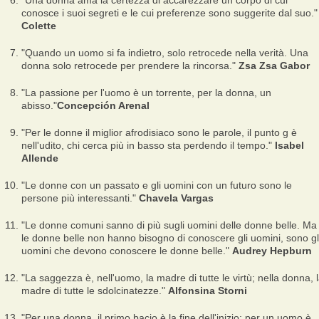
"Una donna ama la certezza di accarezzare un corpo di cui
conosce i suoi segreti e le cui preferenze sono suggerite dal suo."
Colette
"Quando un uomo si fa indietro, solo retrocede nella verità. Una
donna solo retrocede per prendere la rincorsa."
Zsa Zsa Gabor
"La passione per l'uomo è un torrente, per la donna, un
abisso."
Concepción Arenal
"Per le donne il miglior afrodisiaco sono le parole, il punto g è
nell'udito, chi cerca più in basso sta perdendo il tempo."
Isabel
Allende
"Le donne con un passato e gli uomini con un futuro sono le
persone più interessanti."
Chavela Vargas
"Le donne comuni sanno di più sugli uomini delle donne belle. Ma
le donne belle non hanno bisogno di conoscere gli uomini, sono gl
uomini che devono conoscere le donne belle."
Audrey Hepburn
"La saggezza è, nell'uomo, la madre di tutte le virtù; nella donna, 
madre di tutte le sdolcinatezze."
Alfonsina Storni
"Per una donna, il primo bacio è la fine dell'inizio; per un uomo è