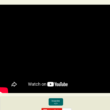
Inserire
</>