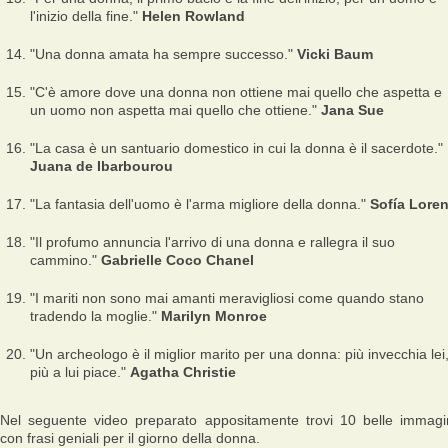
l'inizio della fine."
Helen Rowland
"Una donna amata ha sempre successo."
Vicki Baum
"C'è amore dove una donna non ottiene mai quello che aspetta e
un uomo non aspetta mai quello che ottiene."
Jana Sue
"La casa è un santuario domestico in cui la donna è il sacerdote."
Juana de Ibarbourou
"La fantasia dell'uomo è l'arma migliore della donna."
Sofía Lore
"Il profumo annuncia l'arrivo di una donna e rallegra il suo
cammino."
Gabrielle Coco Chanel
"I mariti non sono mai amanti meravigliosi come quando stano
tradendo la moglie."
Marilyn Monroe
"Un archeologo è il miglior marito per una donna: più invecchia lei
più a lui piace."
Agatha Christie
Nel seguente video preparato appositamente trovi 10 belle immagi
con frasi geniali per il giorno della donna.