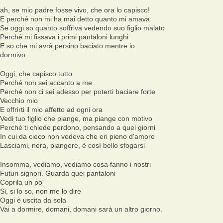
ah, se mio padre fosse vivo, che ora lo capisco!
E perché non mi ha mai detto quanto mi amava
Se oggi so quanto soffriva vedendo suo figlio malato
Perché mi fissava i primi pantaloni lunghi
E so che mi avrà persino baciato mentre io
dormivo
Oggi, che capisco tutto
Perché non sei accanto a me
Perché non ci sei adesso per poterti baciare forte
Vecchio mio
E offrirti il mio affetto ad ogni ora
Vedi tuo figlio che piange, ma piange con motivo
Perché ti chiede perdono, pensando a quei giorni
In cui da cieco non vedeva che eri pieno d'amore
Lasciami, nera, piangere, è così bello sfogarsi
Insomma, vediamo, vediamo cosa fanno i nostri
Futuri signori. Guarda quei pantaloni
Coprila un po'
Si, si lo so, non me lo dire
Oggi è uscita da sola
Vai a dormire, domani, domani sarà un altro giorno.