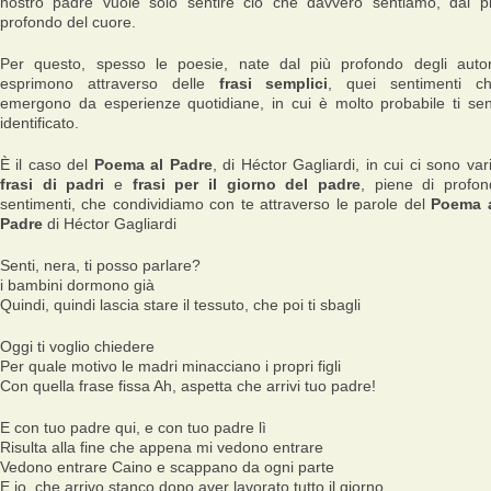
nostro padre vuole solo sentire ciò che davvero sentiamo, dal p
profondo del cuore.
Per questo, spesso le poesie, nate dal più profondo degli autor
esprimono attraverso delle
frasi semplici
, quei sentimenti c
emergono da esperienze quotidiane, in cui è molto probabile ti sen
identificato.
È il caso del
Poema al Padre
, di Héctor Gagliardi, in cui ci sono var
frasi di padri
e
frasi per il giorno del padre
, piene di profon
sentimenti, che condividiamo con te attraverso le parole del
Poema 
Padre
di Héctor Gagliardi
Senti, nera, ti posso parlare?
i bambini dormono già
Quindi, quindi lascia stare il tessuto, che poi ti sbagli
Oggi ti voglio chiedere
Per quale motivo le madri minacciano i propri figli
Con quella frase fissa Ah, aspetta che arrivi tuo padre!
E con tuo padre qui, e con tuo padre lì
Risulta alla fine che appena mi vedono entrare
Vedono entrare Caino e scappano da ogni parte
E io, che arrivo stanco dopo aver lavorato tutto il giorno