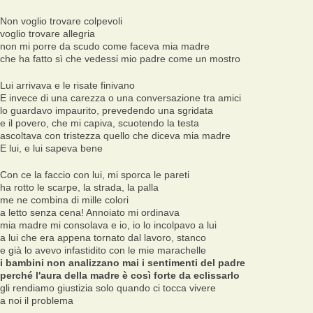
Non voglio trovare colpevoli
voglio trovare allegria
non mi porre da scudo come faceva mia madre
che ha fatto sì che vedessi mio padre come un mostro
Lui arrivava e le risate finivano
E invece di una carezza o una conversazione tra amici
lo guardavo impaurito, prevedendo una sgridata
e il povero, che mi capiva, scuotendo la testa
ascoltava con tristezza quello che diceva mia madre
E lui, e lui sapeva bene
Con ce la faccio con lui, mi sporca le pareti
ha rotto le scarpe, la strada, la palla
me ne combina di mille colori
a letto senza cena! Annoiato mi ordinava
mia madre mi consolava e io, io lo incolpavo a lui
a lui che era appena tornato dal lavoro, stanco
e già lo avevo infastidito con le mie marachelle
i bambini non analizzano mai i sentimenti del padre
perché l'aura della madre è così forte da eclissarlo
gli rendiamo giustizia solo quando ci tocca vivere
a noi il problema