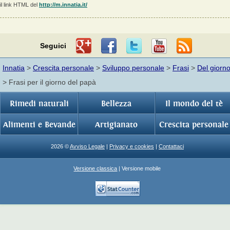
il link HTML del
http://m.innatia.it/
Seguici
Innatia
>
Crescita personale
>
Sviluppo personale
>
Frasi
>
Del giorn
> Frasi per il giorno del papà
Rimedi naturali
Bellezza
Il mondo del tè
Alimenti e Bevande
Artigianato
Crescita personale
2026 ©
Avviso Legale
|
Privacy e cookies
|
Contattaci
Versione classica
| Versione mobile