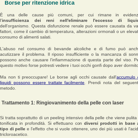
Borse per ritenzione idrica
È una delle cause più comuni, per cui rimane in eviden
l'
insufficienza dei reni nell'eliminare l'eccesso di liqui
dell'organismo. Questa disfunzione renale può essere causata da va
fattori, come il cambio di temperatura, alterazioni ormonali o un eleva
consumo di alimenti salati.
L'abuso nel consumo di bevande alcoliche e di fumo può anc
acutizzare il problema. Il riposo insufficiente o la mancanza di son
possono anche causare l'infiammazione di questa parte del viso. P
questo motivo forse potresti vedere i tuoi occhi gonfi dopo aver dormito
Ma non ti preoccupare! Le borse agli occhi causate dall'
accumulo 
liquidi possono essere trattate facilmente
. Prendi nota del seguen
metodo.
Trattamento 1: Ringiovanimento della pelle con laser
Si tratta soprattutto di un peeling intensivo della pelle che viene pulita
tonificata in profondità. Si effettuano con
diversi prodotti in base 
tipo di pelle
e l'effetto che si vuole ottenere, uno dei più usati è l'aci
tricloroacetico.