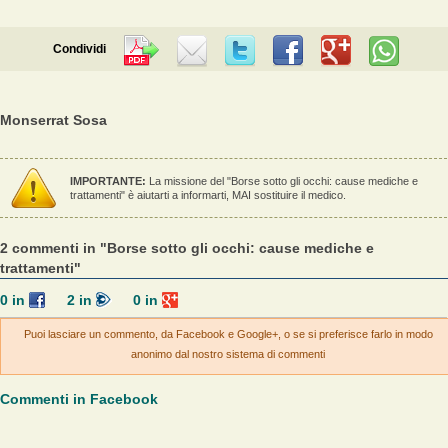
Condividi
Monserrat Sosa
IMPORTANTE:
La missione del "Borse sotto gli occhi: cause mediche e
trattamenti" è aiutarti a informarti, MAI sostituire il medico.
2 commenti in "Borse sotto gli occhi: cause mediche e
trattamenti"
0
in
2
in
0
in
Puoi lasciare un commento, da Facebook e Google+, o se si preferisce farlo in modo
anonimo dal nostro sistema di commenti
Commenti in Facebook