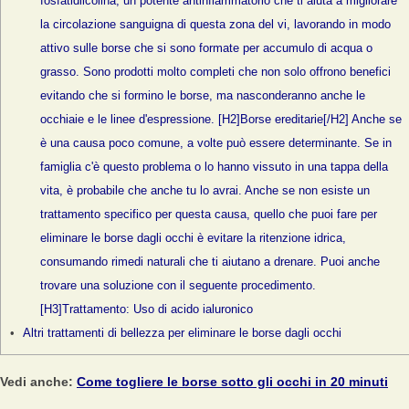
fosfatidilcolina, un potente antinfiammatorio che ti aiuta a migliorare
la circolazione sanguigna di questa zona del vi, lavorando in modo
attivo sulle borse che si sono formate per accumulo di acqua o
grasso. Sono prodotti molto completi che non solo offrono benefici
evitando che si formino le borse, ma nasconderanno anche le
occhiaie e le linee d'espressione. [H2]Borse ereditarie[/H2] Anche se
è una causa poco comune, a volte può essere determinante. Se in
famiglia c'è questo problema o lo hanno vissuto in una tappa della
vita, è probabile che anche tu lo avrai. Anche se non esiste un
trattamento specifico per questa causa, quello che puoi fare per
eliminare le borse dagli occhi è evitare la ritenzione idrica,
consumando rimedi naturali che ti aiutano a drenare. Puoi anche
trovare una soluzione con il seguente procedimento.
[H3]Trattamento: Uso di acido ialuronico
Altri trattamenti di bellezza per eliminare le borse dagli occhi
Vedi anche:
Come togliere le borse sotto gli occhi in 20 minuti