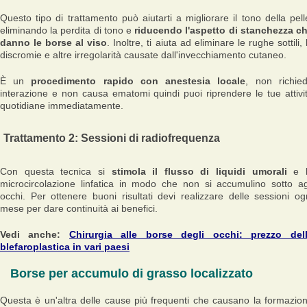
Questo tipo di trattamento può aiutarti a migliorare il tono della pell
eliminando la perdita di tono e
riducendo l'aspetto di stanchezza c
danno le borse al viso
. Inoltre, ti aiuta ad eliminare le rughe sottili, 
discromie e altre irregolarità causate dall'invecchiamento cutaneo.
È un
procedimento rapido con anestesia locale
, non richie
interazione e non causa ematomi quindi puoi riprendere le tue attivi
quotidiane immediatamente.
Trattamento 2: Sessioni di radiofrequenza
Con questa tecnica si
stimola il flusso di liquidi umorali
e 
microcircolazione linfatica in modo che non si accumulino sotto ag
occhi. Per ottenere buoni risultati devi realizzare delle sessioni og
mese per dare continuità ai benefici.
Vedi anche:
Chirurgia alle borse degli occhi: prezzo del
blefaroplastica in vari paesi
Borse per accumulo di grasso localizzato
Questa è un'altra delle cause più frequenti che causano la formazio