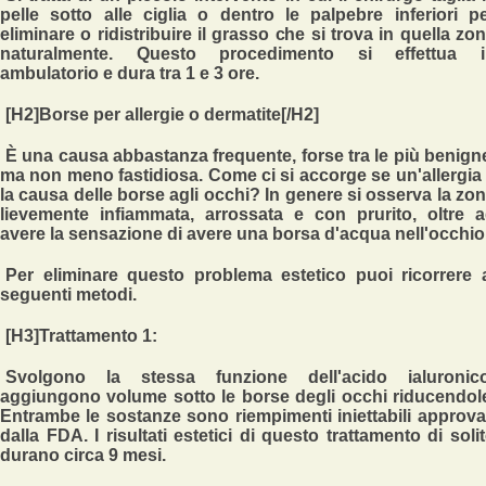
pelle sotto alle ciglia
o dentro le palpebre inferiori p
eliminare o ridistribuire il grasso che si trova in quella zo
naturalmente. Questo procedimento si effettua i
ambulatorio e dura tra 1 e 3 ore.
[H2]Borse per allergie o dermatite[/H2]
È una causa abbastanza frequente, forse tra le più benign
ma non meno fastidiosa. Come ci si accorge se un'allergia
la causa delle borse agli occhi? In genere si osserva la zo
lievemente infiammata, arrossata e con prurito, oltre 
avere la sensazione di avere una borsa d'acqua nell'occhio
Per eliminare questo problema estetico puoi ricorrere 
seguenti metodi.
[H3]Trattamento 1:
Svolgono la stessa funzione dell'acido ialuronico
aggiungono volume sotto le borse degli occhi riducendol
Entrambe le sostanze sono riempimenti iniettabili approva
dalla FDA. I risultati estetici di questo trattamento di soli
durano circa 9 mesi.