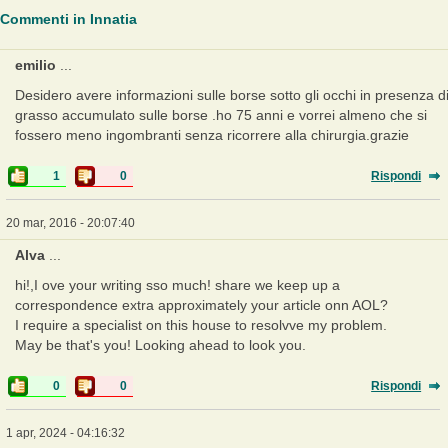
Commenti in Innatia
emilio
...
Desidero avere informazioni sulle borse sotto gli occhi in presenza d
grasso accumulato sulle borse .ho 75 anni e vorrei almeno che si
fossero meno ingombranti senza ricorrere alla chirurgia.grazie
1
0
Rispondi
20 mar, 2016 - 20:07:40
Alva
...
hi!,I ove your writing sso much! share we keep up a
correspondence extra approximately your article onn AOL?
I require a specialist on this house to resolvve my problem.
May be that's you! Looking ahead to look you.
0
0
Rispondi
1 apr, 2024 - 04:16:32