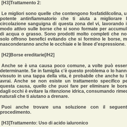
[H3]Trattamento 2:
Le migliori sono quelle che
contengono fosfatidilcolina, 
potente antinfiammatorio
che ti aiuta a migliorare l
circolazione sanguigna di questa zona del vi, lavorando 
modo attivo sulle borse che si sono formate per accumu
di acqua o grasso. Sono prodotti molto completi che n
solo offrono benefici evitando che si formino le borse, 
nasconderanno anche le occhiaie e le linee d'espressione.
[H2]Borse ereditarie[/H2]
Anche se è una causa poco comune, a volte può esse
determinante. Se in famiglia c'è questo problema o lo han
vissuto in una tappa della vita, è probabile che anche tu 
avrai. Anche se
non esiste un trattamento specifico p
questa causa
, quello che puoi fare per eliminare le bor
dagli occhi è evitare la ritenzione idrica, consumando rime
naturali che ti aiutano a drenare.
Puoi anche trovare una soluzione con il seguent
procedimento.
[H3]Trattamento: Uso di acido ialuronico