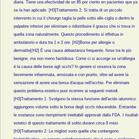
diaria. Tiene una efectividad de un 85 por ciento en pacientes que ya
se la han aplicado. [H3]Trattamento 2: Si tratta di un piccolo
intervento in cui il chirurgo taglia la pelle sotto alle ciglia o dentro le
palpebre inferiori per eliminare o ridistribuire il grasso che si trova in
quella zona naturalmente. Questo procedimento si effettua in
ambulatorio e dura tra 1 e 3 ore. [H2]Borse per allergie o
dermatite[/H2] È una causa abbastanza frequente, forse tra le più
benigne, ma non meno fastidiosa. Come ci si accorge se un'allergia
è la causa delle borse agli occhi? In genere si osserva la zona
lievemente infiammata, arrossata e con prurito, oltre ad avere la
sensazione di avere una borsa d'acqua nell'occhio. Per eliminare
questo problema estetico puoi ricorrere ai seguenti metodi.
[H3]Trattamento 1: Svolgono la stessa funzione dell'acido ialuronico:
aggiungono volume sotto le borse degli occhi riducendole. Entrambe
le sostanze sono riempimenti iniettabili approvati dalla FDA. I risultati
estetici di questo trattamento di solito durano circa 9 mesi.
[H3]Trattamento 2: Le migliori sono quelle che contengono