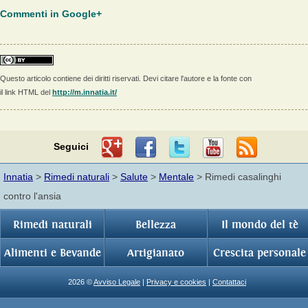
Commenti in Google+
Questo articolo contiene dei diritti riservati. Devi citare l'autore e la fonte con
il link HTML del
http://m.innatia.it/
Seguici
Innatia
>
Rimedi naturali
>
Salute
>
Mentale
> Rimedi casalinghi
contro l'ansia
Rimedi naturali
Bellezza
Il mondo del tè
Alimenti e Bevande
Artigianato
Crescita personale
2026 ©
Avviso Legale
|
Privacy e cookies
|
Contattaci