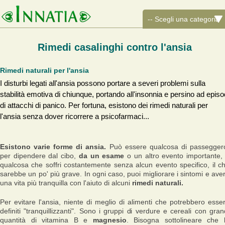
Rimedi casalinghi contro l'ansia
Rimedi naturali per l'ansia
I disturbi legati all'ansia possono portare a severi problemi sulla
stabilità emotiva di chiunque, portando all'insonnia e persino ad episo
di attacchi di panico. Per fortuna, esistono dei rimedi naturali per
l'ansia senza dover ricorrere a psicofarmaci...
Esistono varie forme di ansia.
Può essere qualcosa di passegger
per dipendere dal cibo,
da un esame
o un altro evento importante,
qualcosa che soffri costantemente senza alcun evento specifico, il c
sarebbe un po' più grave. In ogni caso, puoi migliorare i sintomi e ave
una vita più tranquilla con l'aiuto di alcuni
rimedi naturali.
Per evitare l'ansia, niente di meglio di alimenti che potrebbero esse
definiti "tranquillizzanti". Sono i gruppi di verdure e cereali con gran
quantità di vitamina B e
magnesio
. Bisogna sottolineare che 