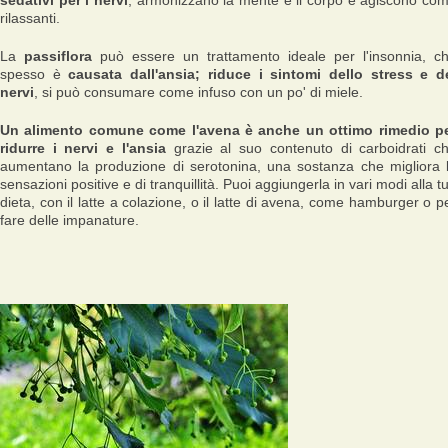
sedativi per i nervi
, armonizzano la mente e il corpo e agiscono co
rilassanti.
La
passiflora
può essere un trattamento ideale per l'insonnia, c
spesso è
causata dall'ansia; riduce i sintomi dello stress e d
nervi
, si può consumare come infuso con un po' di miele.
Un alimento comune come l'avena è anche un ottimo rimedio p
ridurre i nervi e l'ansia
grazie al suo contenuto di carboidrati c
aumentano la produzione di serotonina, una sostanza che migliora 
sensazioni positive e di tranquillità. Puoi aggiungerla in vari modi alla t
dieta, con il latte a colazione, o il latte di avena, come hamburger o p
fare delle impanature.