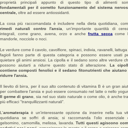
proprietà principali appunto di questo tipo di alimenti so
fondamentali per il corretto funzionamento del sistema nervo
centrale,
oltre ad essere antiossidanti.
La cosa più raccomandata è includere nella dieta quotidiana, co
rimedi naturali contro l'ansia
, un'importante quantità di cerea
integrali, come grano, avena, orzo e anche
frutta secca
come l
mandorle, nocciole o noci.
Le verdure come il cavolo, cavolfiore, spinaci, indivia, ravanelli, lattuga
fagioli fanno parte di questa categoria e possono essere usati p
quietare gli animi ansiosi. La cipolla e il sedano sono altre verdure c
possono aiutarti a ridurre questo stato di alterazione.
La cipol
contiene composti fenolici e il sedano fitonutrienti che aiutano
ridurre l'ansia.
Il lievito di birra, per il suo alto contenuto di vitamina B è un gran aiu
per combattere l'ansia e può essere consumato nel latte o nello yogur
Il germe di grano
, sia nel suo stato naturale o come olio, è anche tra
più efficaci "tranquillizzanti naturali".
L'
aromaterapia
è un'interessante opzione da inserire nella tua vi
quotidiana se soffri di ansia; si raccomanda l'olio essenziale 
gelsomino, camomilla, melissa, lavanda.
Tutti questi agiscono co