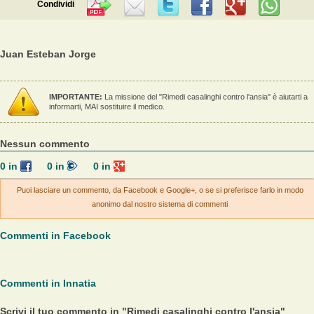
Condividi
Juan Esteban Jorge
IMPORTANTE:
La missione del "Rimedi casalinghi contro l'ansia" è aiutarti a
informarti, MAI sostituire il medico.
Nessun commento
0
in
0
in
0
in
Puoi lasciare un commento, da Facebook e Google+, o se si preferisce farlo in modo
anonimo dal nostro sistema di commenti
Commenti in Facebook
Commenti in Innatia
Scrivi il tuo commento in "Rimedi casalinghi contro l'ansia"