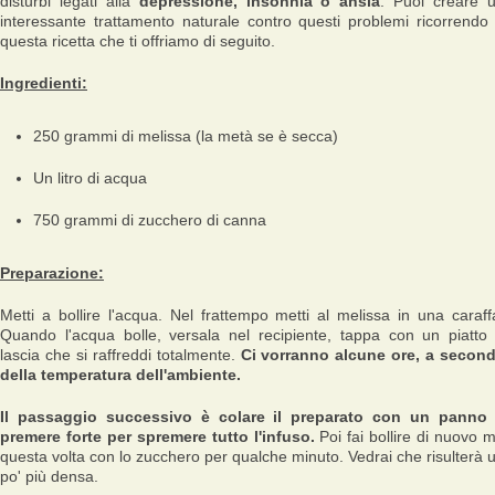
disturbi legati alla
depressione, insonnia o ansia
. Puoi creare 
interessante trattamento naturale contro questi problemi ricorrendo
questa ricetta che ti offriamo di seguito.
Ingredienti:
250 grammi di melissa (la metà se è secca)
Un litro di acqua
750 grammi di zucchero di canna
Preparazione:
Metti a bollire l'acqua. Nel frattempo metti al melissa in una caraff
Quando l'acqua bolle, versala nel recipiente, tappa con un piatto
lascia che si raffreddi totalmente.
Ci vorranno alcune ore, a secon
della temperatura dell'ambiente.
Il passaggio successivo è colare il preparato con un panno
premere forte per spremere tutto l'infuso.
Poi fai bollire di nuovo 
questa volta con lo zucchero per qualche minuto. Vedrai che risulterà 
po' più densa.