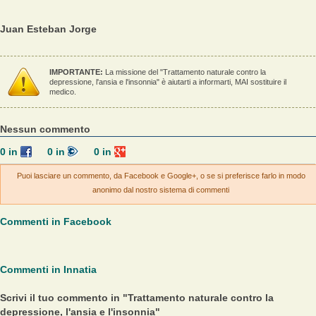
Juan Esteban Jorge
IMPORTANTE:
La missione del "Trattamento naturale contro la
depressione, l'ansia e l'insonnia" è aiutarti a informarti, MAI sostituire il
medico.
Nessun commento
0
in
0
in
0
in
Puoi lasciare un commento, da Facebook e Google+, o se si preferisce farlo in modo
anonimo dal nostro sistema di commenti
Commenti in Facebook
Commenti in Innatia
Scrivi il tuo commento in "Trattamento naturale contro la
depressione, l'ansia e l'insonnia"