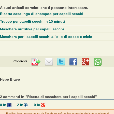
Alcuni articoli correlati che ti possono interessare:
Ricetta casalinga di shampoo per capelli secchi
Trucco per capelli secchi in 15 minuti
Maschera nutritiva per capelli secchi
Maschera per i capelli secchi all'olio di cocco e miele
Condividi
Hebe Bravo
2 commenti in "Ricetta di maschera per i capelli secchi"
0
in
2
in
0
in
Puoi lasciare un commento, da Facebook e Google+, o se si preferisce farlo in modo