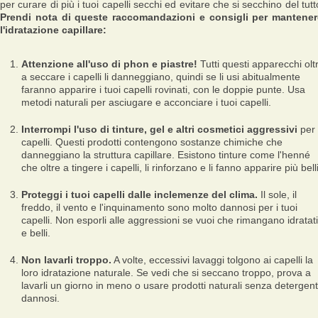
per curare di più i tuoi capelli secchi ed evitare che si secchino del tutt
Prendi nota di queste raccomandazioni e consigli per mantener
l'idratazione capillare:
Attenzione all'uso di phon e piastre!
Tutti questi apparecchi olt
a seccare i capelli li danneggiano, quindi se li usi abitualmente
faranno apparire i tuoi capelli rovinati, con le doppie punte. Usa
metodi naturali per asciugare e acconciare i tuoi capelli.
Interrompi l'uso di tinture, gel e altri cosmetici aggressivi
per 
capelli. Questi prodotti contengono sostanze chimiche che
danneggiano la struttura capillare. Esistono tinture come l'henné
che oltre a tingere i capelli, li rinforzano e li fanno apparire più belli
Proteggi i tuoi capelli dalle inclemenze del clima.
Il sole, il
freddo, il vento e l'inquinamento sono molto dannosi per i tuoi
capelli. Non esporli alle aggressioni se vuoi che rimangano idratati
e belli.
Non lavarli troppo.
A volte, eccessivi lavaggi tolgono ai capelli la
loro idratazione naturale. Se vedi che si seccano troppo, prova a
lavarli un giorno in meno o usare prodotti naturali senza detergent
dannosi.