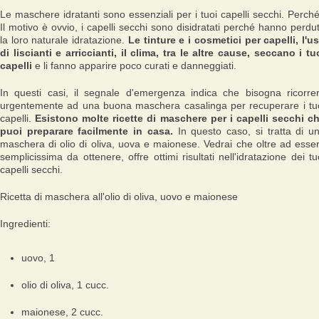
Le maschere idratanti sono essenziali per i tuoi capelli secchi. Perch
Il motivo è ovvio, i capelli secchi sono disidratati perché hanno perdu
la loro naturale idratazione.
Le tinture e i cosmetici per capelli, l'u
di liscianti e arriccianti, il clima, tra le altre cause, seccano i tu
capelli
e li fanno apparire poco curati e danneggiati.
In questi casi, il segnale d'emergenza indica che bisogna ricorre
urgentemente ad una buona maschera casalinga per recuperare i tu
capelli.
Esistono molte ricette di maschere per i capelli secchi c
puoi preparare facilmente in casa.
In questo caso, si tratta di u
maschera di olio di oliva, uova e maionese. Vedrai che oltre ad esse
semplicissima da ottenere, offre ottimi risultati nell'idratazione dei tu
capelli secchi.
Ricetta di maschera all'olio di oliva, uovo e maionese
Ingredienti:
uovo, 1
olio di oliva, 1 cucc.
maionese, 2 cucc.