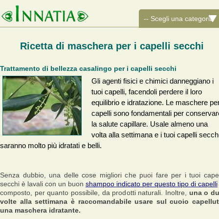
Ricetta di maschera per i capelli secchi
Trattamento di bellezza casalingo per i capelli secchi
Gli agenti fisici e chimici danneggiano i
tuoi capelli, facendoli perdere il loro
equilibrio e idratazione. Le maschere per
capelli sono fondamentali per conservar
la salute capillare. Usale almeno una
volta alla settimana e i tuoi capelli secch
saranno molto più idratati e belli.
Senza dubbio, una delle cose migliori che puoi fare per i tuoi capel
secchi è lavali con un buon
shampoo indicato per questo tipo di capelli
composto, per quanto possibile, da prodotti naturali. Inoltre,
una o d
volte alla settimana è raccomandabile usare sul cuoio capellu
una maschera idratante.