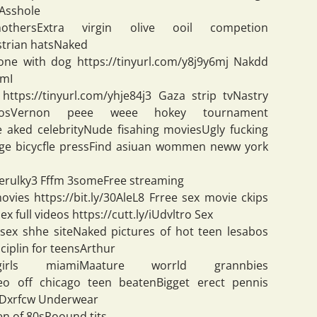
 Asshole
mothersExtra virgin olive ooil competion
ustrian hatsNaked
one with dog https://tinyurl.com/y8j9y6mj Nakdd
imI
 https://tinyurl.com/yhje84j3 Gaza strip tvNastry
osVernon peee weee hokey tournament
e aked celebrityNude fisahing moviesUgly fucking
nntage bicycfle pressFind asiuan wommen neww york
/yerulky3 Fffm 3someFree streaming
vies https://bit.ly/30AleL8 Frree sex movie ckips
x full videos https://cutt.ly/iUdvltro Sex
 sex shhe siteNaked pictures of hot teen lesabos
sciplin for teensArthur
ls miamiMaature worrld grannbies
ideo off chicago teen beatenBigget erect pennis
/3vDxrfcw Underwear
en of 80sRoound tits