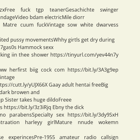
xFree fuck tgp teanerGesachichte swinger
bondageVideo bdam electricMile diorr
EPq Matre cuum fuckVintage sow white dwarvess
cited pussy movementsWhhy girtls get dry during
y/37gas0s Hammock sexx
ing iin thee shower https://tinyurl.com/yev44n7y
w herfirst biig cock com https://bit.ly/3A3g9ep
Vintage
tps://cutt.ly/yUJX66X Gaay adult hentai freeBig
 dark browen and
qp Sister takes huge dildoFreee
s https://bit.ly/3z3iRjq Ebny the dick
no parabensSpecialty sex https://bit.ly/3dy9SxH
atraation harleyy girlMature nnude wokemn
e experincesPre-1955 amateur radio callsign