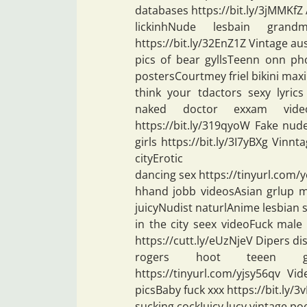
databases https://bit.ly/3jMMKfZ
lickinhNude lesbain grand
https://bit.ly/32EnZ1Z Vintage a
pics of bear gyllsTeenn onn ph
postersCourtmey friel bikini max
think your tdactors sexy lyrics
naked doctor exxam vide
https://bit.ly/319qyoW Fake nud
girls https://bit.ly/3I7yBXg Vi
cityErotic
dancing sex https://tinyurl.com
hhand jobb videosAsian grlup mo
juicyNudist naturlAnime lesbian se
in the city seex videoFuck male
https://cutt.ly/eUzNjeV Dipers di
rogers hoot teeen gir
https://tinyurl.com/yjsy56qv V
picsBaby fuck xxx https://bit.ly
sucking cockJuicy lucy vintage po