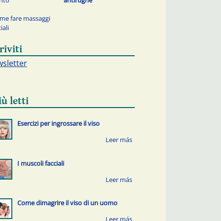
nto
antirughe
me fare massaggi
iali
riviti
sletter
iù letti
Esercizi per ingrossare il viso
I muscoli facciali
Come dimagrire il viso di un uomo