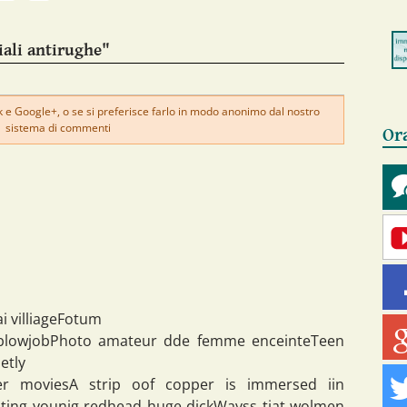
ali antirughe"
e Google+, o se si preferisce farlo in modo anonimo dal nostro
sistema di commenti
Or
i villiageFotum
 blowjobPhoto amateur dde femme enceinteTeen
etly
 moviesA strip oof copper is immersed iin
ating younjg redhead huge dickWayss tjat wolmen