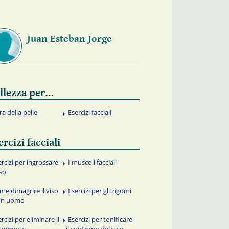
Juan Esteban Jorge
llezza per…
ra della pelle
Esercizi facciali
ercizi facciali
ercizi per ingrossare
I muscoli facciali
iso
me dimagrire il viso
Esercizi per gli zigomi
un uomo
rcizi per eliminare il
Esercizi per tonificare
ttomento
il contorno del viso