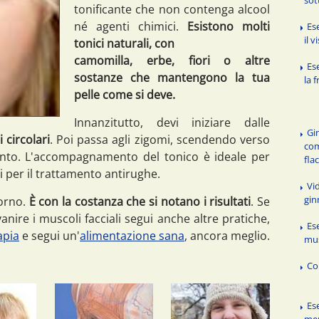
tonificante che non contenga alcool
né agenti chimici.
Esistono molti
Es
il v
tonici naturali, con
camomilla, erbe, fiori o altre
Es
sostanze che mantengono la tua
la 
pelle come si deve.
Innanzitutto, devi iniziare dalle
Gi
circolari
. Poi passa agli zigomi, scendendo verso
com
mento. L'accompagnamento del tonico è ideale per
fla
ali per il trattamento antirughe.
Vid
gin
iorno.
È con la costanza che si notano i risultati
. Se
vanire i muscoli facciali segui anche altre pratiche,
Ese
apia
e segui un'
alimentazione sana
, ancora meglio.
mus
Co
Ese