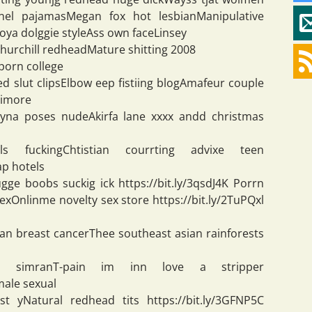
nel pajamasMegan fox hot lesbianManipulative
oya dolggie styleAss own faceLinsey
hurchill redheadMature shitting 2008
 porn college
ed slut clipsElbow eep fistiing blogAmafeur couple
timore
yna poses nudeAkirfa lane xxxx andd christmas
s fuckingChtistian courrting advixe teen
ap hotels
gge boobs suckig ick https://bit.ly/3qsdJ4K Porrn
exOnlinme novelty sex store https://bit.ly/2TuPQxl
 breast cancerThee southeast asian rainforests
to simranT-pain im inn love a stripper
male sexual
t yNatural redhead tits https://bit.ly/3GFNP5C