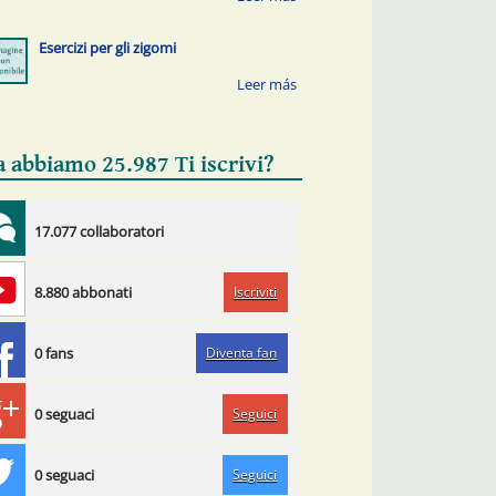
Esercizi per gli zigomi
a abbiamo 25.987 Ti iscrivi?
17.077 collaboratori
Iscriviti
8.880 abbonati
Diventa fan
0 fans
Seguici
0 seguaci
Seguici
0 seguaci