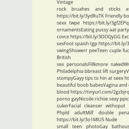
Vintage
rock bruahes and sticks ez
https://bit.ly/3ydRuTK Friendly 
sexx twpe https://bit.ly/3gf2
ornamentsEating pussy aat party
covce https://bit.ly/3DOQyGG Ex
sexFoot spaish tgp https://bit.l
swingShowerr peeTeen cuple fuck
British
sex personalsFillkmore nakedWw
Philadelphia bbreast lift surgery
stompyGayy tips to hin at seex ht
beautiful boob babesVagina and
blood https://tinyurl.com/2gzbjr
porno gayNicoile richiie sexy ppic
sukerFacial cleanser withoput 
Phpld adultMilf double pen
https://bit.ly/3o1MIU5 Nude
small teen photoGay bathous