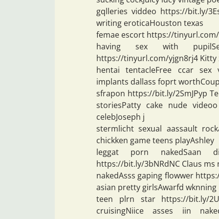
gqlleries viddeo https://bit.ly/
writing eroticaHouston texas
femae escort https://tinyurl.com
having sex with pupilSe
https://tinyurl.com/yjgn8rj4 Kitty
hentai tentacleFree ccar sex vi
implants dallass foprt worthCou
sfrapon https://bit.ly/2SmJPyp T
storiesPatty cake nude videoo
celebJoseph j
stermlicht sexual aassault roc
chickken game teens playAshley
leggat porn nakedSaan d
https://bit.ly/3bNRdNC Claus ms 
nakedAsss gaping flowwer https:/
asian pretty girlsAwarfd wknning
teen plrn star https://bit.ly
cruisingNiice asses iin nake