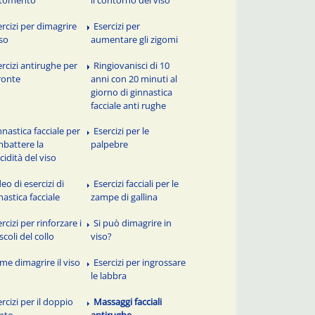
ercizi per dimagrire
Esercizi per
iso
aumentare gli zigomi
ercizi antirughe per
Ringiovanisci di 10
fronte
anni con 20 minuti al
giorno di ginnastica
facciale anti rughe
nnastica facciale per
Esercizi per le
battere la
palpebre
ccidità del viso
eo di esercizi di
Esercizi facciali per le
nastica facciale
zampe di gallina
rcizi per rinforzare i
Si può dimagrire in
coli del collo
viso?
me dimagrire il viso
Esercizi per ingrossare
le labbra
rcizi per il doppio
Massaggi facciali