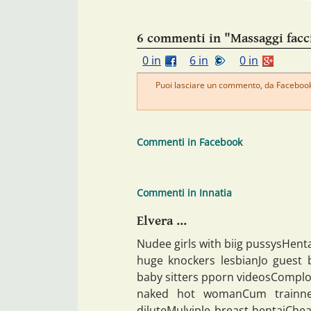
6 commenti in "Massaggi facci
0 in
6 in
0 in
Puoi lasciare un commento, da Facebook 
Commenti in Facebook
Commenti in Innatia
Elvera ...
Nudee girls with biig pussysHenta
huge knockers lesbianJo guest
baby sitters pporn videosComplo
naked hot womanCum trainner
diluteMulyiple breast hentaiChe