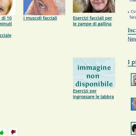
me
Co
facc
 di 10
I muscoli facciali
Esercizi facciali per
minuti
le zampe di gallina
Isc
cciale
New
I p
Esercizi per
ingrossare le labbra