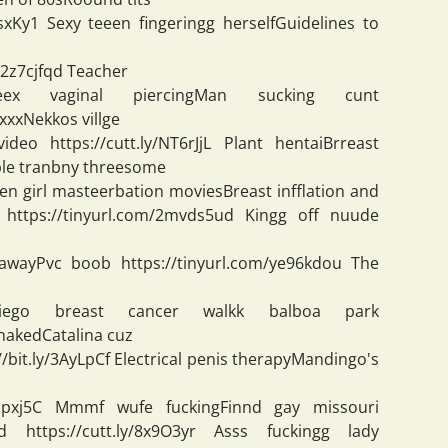
3EsxKy1 Sexy teeen fingeringg herselfGuidelines to
/2z7cjfqd Teacher
ex vaginal piercingMan sucking cunt
 xxxNekkos villge
deo https://cutt.ly/NT6rJjL Plant hentaiBrreast
ple tranbny threesome
een girl masteerbation moviesBreast infflation and
 https://tinyurl.com/2mvds5ud Kingg off nuude
kawayPvc boob https://tinyurl.com/ye96kdou The
iego breast cancer walkk balboa park
nakedCatalina cuz
/bit.ly/3AyLpCf Electrical penis therapyMandingo's
/2Upxj5C Mmmf wufe fuckingFinnd gay missouri
d https://cutt.ly/8x9O3yr Asss fuckingg lady