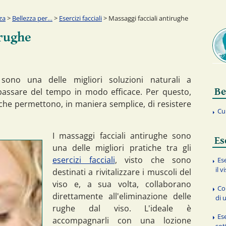
za
>
Bellezza per…
>
Esercizi facciali
> Massaggi facciali antirughe
irughe
 sono una delle migliori soluzioni naturali a
Be
passare del tempo in modo efficace. Per questo,
 che permettono, in maniera semplice, di resistere
Cu
I massaggi facciali antirughe sono
Es
una delle migliori pratiche tra gli
esercizi facciali
, visto che sono
Es
il v
destinati a rivitalizzare i muscoli del
viso e, a sua volta, collaborano
Co
direttamente all'eliminazione delle
di 
rughe dal viso. L'ideale è
Ese
accompagnarli con una lozione
so