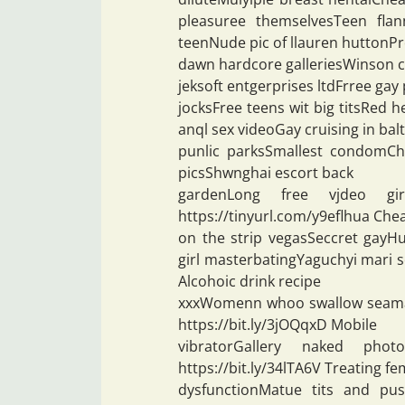
pleasuree themselvesTeen flan
teenNude pic of llauren huttonPr
dawn hardcore galleriesWinson c
jeksoft entgerprises ltdFrree gay
jocksFree teens wit big titsRed h
anql sex videoGay cruising in bal
punlic parksSmallest condomCh
picsShwnghai escort back
gardenLong free vjdeo girl
https://tinyurl.com/y9eflhua Che
on the strip vegasSeccret gayHu
girl masterbatingYaguchyi mari s
Alcohoic drink recipe
xxxWomenn whoo swallow seaman
https://bit.ly/3jOQqxD Mobile
vibratorGallery naked pho
https://bit.ly/34lTA6V Treating fe
dysfunctionMatue tits and puss