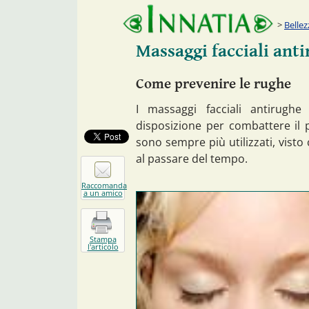
Bellez
Massaggi facciali ant
Come prevenire le rughe
I massaggi facciali antirughe
disposizione per combattere il 
sono sempre più utilizzati, visto
al passare del tempo.
Raccomanda
a un amico
Stampa
l'articolo