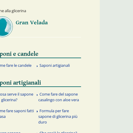
e alla glicerina
Gran Velada
poni e candele
me fare le candele
Saponi artigianali
poni artigianali
cosa serve il sapone
Come fare del sapone
 glicerina?
casalingo con aloe vera
me fare saponi fatti
Formula per fare
casa
sapone di glicerina più
duro
eare sapone
Che cos'è la glicerina?