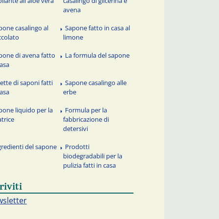
oliante all'aloe vera
casalingo di glicerina e
avena
pone casalingo al
Sapone fatto in casa al
ccolato
limone
pone di avena fatto
La formula del sapone
casa
ette di saponi fatti
Sapone casalingo alle
casa
erbe
pone liquido per la
Formula per la
atrice
fabbricazione di
detersivi
gredienti del sapone
Prodotti
biodegradabili per la
pulizia fatti in casa
riviti
sletter