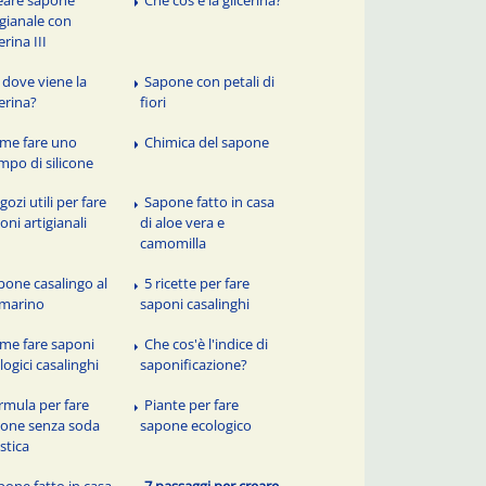
igianale con
erina III
 dove viene la
Sapone con petali di
cerina?
fiori
me fare uno
Chimica del sapone
mpo di silicone
ozi utili per fare
Sapone fatto in casa
oni artigianali
di aloe vera e
camomilla
pone casalingo al
5 ricette per fare
marino
saponi casalinghi
me fare saponi
Che cos'è l'indice di
logici casalinghi
saponificazione?
rmula per fare
Piante per fare
one senza soda
sapone ecologico
stica