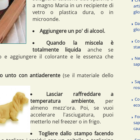
a magno Maria in un recipiente di
art
vetro o plastica dura, o in
glic
microonde.
Da
gli
Aggiungere un po' di alcool.
Co
Quando la miscela è
sta
totalmente liquida
anche se
co e aggiungere il colorante e le essenza che
Neg
sap
o unto con antiaderente
(se il materiale dello
Sa
ros
Lasciar raffreddare a
Co
temperatura ambiente
, per
eco
almeno mezz'ora. Poi, se vuoi
accelerare l'asciugatura, puoi
Fo
metterlo nel freezer o in frigo.
sap
cau
Togliere dallo stampo facendo