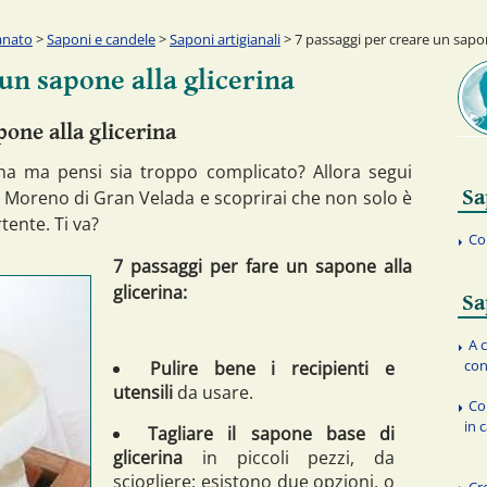
anato
>
Saponi e candele
>
Saponi artigianali
> 7 passaggi per creare un sapon
un sapone alla glicerina
pone alla glicerina
ina ma pensi sia troppo complicato? Allora segui
Sa
o Moreno di Gran Velada e scoprirai che non solo è
ente. Ti va?
Co
7 passaggi per fare un sapone alla
glicerina:
Sa
A 
con
Pulire bene i recipienti e
utensili
da usare.
Co
in 
Tagliare il sapone base di
glicerina
in piccoli pezzi, da
sciogliere: esistono due opzioni, o
Cr