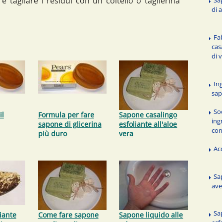
e tagliare i residui con un coltello o taglierina
Sa
di 
Fa
cas
di 
Ing
sap
So
il
Formula per fare
Sapone casalingo
ing
sapone di glicerina
esfoliante all'aloe
con
più duro
vera
Ac
Sa
ave
Sa
iante
Come fare sapone
Sapone liquido alle