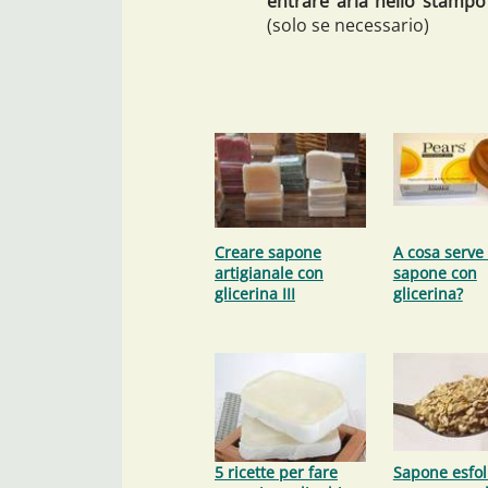
entrare aria nello stampo
(solo se necessario)
Creare sapone
A cosa serve 
artigianale con
sapone con
glicerina III
glicerina?
5 ricette per fare
Sapone esfol