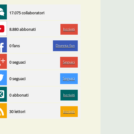
17.075 collaboratori
Iscriviti
8.880 abbonati
Diventa fan
0 fans
Seguici
0 seguaci
Seguici
0 seguaci
Iscriviti
0 abbonati
Iscriviti
30 lettori