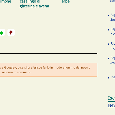
esf
limone
casalingo di
erbe
glicerina e avena
Sa
cio
Sa
in 
Ric
in 
Sa
lav
e Google+, o se si preferisce farlo in modo anonimo dal nostro
sistema di commenti
In
Isc
New