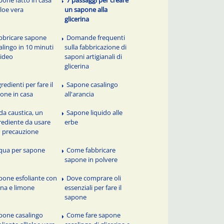
pone fatto in casa
7 passaggi per creare
aloe vera
un sapone alla
glicerina
bbricare sapone
Domande frequenti
alingo in 10 minuti
sulla fabbricazione di
video
saponi artigianali di
glicerina
redienti per fare il
Sapone casalingo
one in casa
all'arancia
da caustica, un
Sapone liquido alle
rediente da usare
erbe
 precauzione
qua per sapone
Come fabbricare
sapone in polvere
pone esfoliante con
Dove comprare oli
na e limone
essenziali per fare il
sapone
pone casalingo
Come fare sapone