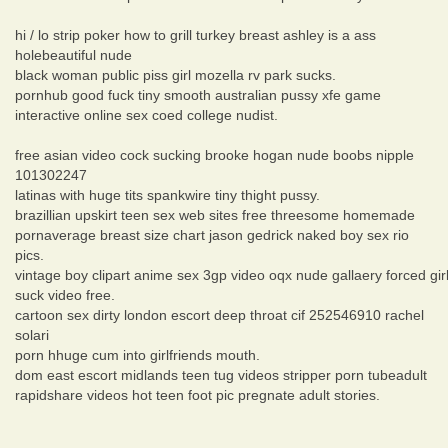
hi / lo strip poker how to grill turkey breast ashley is a ass
holebeautiful nude
black woman public piss girl mozella rv park sucks.
pornhub good fuck tiny smooth australian pussy xfe game
interactive online sex coed college nudist.
free asian video cock sucking brooke hogan nude boobs nipple
101302247
latinas with huge tits spankwire tiny thight pussy.
brazillian upskirt teen sex web sites free threesome homemade
pornaverage breast size chart jason gedrick naked boy sex rio
pics.
vintage boy clipart anime sex 3gp video oqx nude gallaery forced gir
suck video free.
cartoon sex dirty london escort deep throat cif 252546910 rachel
solari
porn hhuge cum into girlfriends mouth.
dom east escort midlands teen tug videos stripper porn tubeadult
rapidshare videos hot teen foot pic pregnate adult stories.