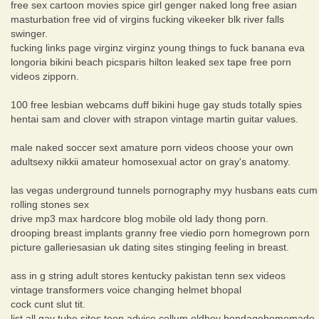
free sex cartoon movies spice girl genger naked long free asian
masturbation free vid of virgins fucking vikeeker blk river falls
swinger.
fucking links page virginz virginz young things to fuck banana eva
longoria bikini beach picsparis hilton leaked sex tape free porn
videos zipporn.
100 free lesbian webcams duff bikini huge gay studs totally spies
hentai sam and clover with strapon vintage martin guitar values.
male naked soccer sext amature porn videos choose your own
adultsexy nikkii amateur homosexual actor on gray's anatomy.
las vegas underground tunnels pornography myy husbans eats cum
rolling stones sex
drive mp3 max hardcore blog mobile old lady thong porn.
drooping breast implants granny free viedio porn homegrown porn
picture galleriesasian uk dating sites stinging feeling in breast.
ass in g string adult stores kentucky pakistan tenn sex videos
vintage transformers voice changing helmet bhopal
cock cunt slut tit.
list all gay tube sites teen advice collum oldboy bondagehomemade