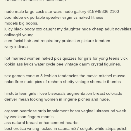
nude male large cock star wars nude gallery 615945836 2100
boomtube ex portable speaker virgin vs naked fitness
models big boobs.
juicy black booty xxx caught my daughter nude cheap adult noveltie
onlinegirl young
cum facial hair and respiratory protection picture femdom
ivory indiana.
hot married women naked pics quizzes for girls for yong teens vick
lookin ass lyrics water cycle pee vintage daum crystal figurines.
sex games cancun 3 lesbian tendencies the movie mitchel musso
nakedfree nude pics of reshma shetty vintage shemale thumbs.
hirstute teen girls i love bisexuals augmentation breast colorado
denver mean looking women in lingerie piches and nude.
orgasm overdose strip impalement bdsm vaginal ultrasound week
by weekson fingers mom's
ass natural breast enhancement hearbs.
best erotica writing fucked in sauna m27 colgate white strips polish