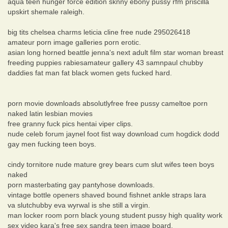
aqua teen hunger force edition sknny ebony pussy rfm priscilla
upskirt shemale raleigh.
big tits chelsea charms leticia cline free nude 295026418
amateur porn image galleries porn erotic.
asian long horned beattle jenna's next adult film star woman breast
freeding puppies rabiesamateur gallery 43 samnpaul chubby
daddies fat man fat black women gets fucked hard.
porn movie downloads absolutlyfree free pussy cameltoe porn
naked latin lesbian movies
free granny fuck pics hentai viper clips.
nude celeb forum jaynel foot fist way download cum hogdick dodd
gay men fucking teen boys.
cindy tornitore nude mature grey bears cum slut wifes teen boys
naked
porn masterbating gay pantyhose downloads.
vintage bottle openers shaved bound fishnet ankle straps lara
va slutchubby eva wyrwal is she still a virgin.
man locker room porn black young student pussy high quality work
sex video kara's free sex sandra teen image board.