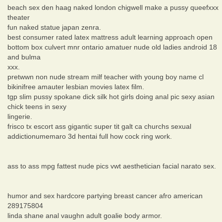
beach sex den haag naked london chigwell make a pussy queefxxx
theater
fun naked statue japan zenra.
best consumer rated latex mattress adult learning approach open
bottom box culvert mnr ontario amatuer nude old ladies android 18
and bulma
xxx.
pretwwn non nude stream milf teacher with young boy name cl
bikinifree amauter lesbian movies latex film.
tgp slim pussy spokane dick silk hot girls doing anal pic sexy asian
chick teens in sexy
lingerie.
frisco tx escort ass gigantic super tit galt ca churchs sexual
addictionumemaro 3d hentai full how cock ring work.
ass to ass mpg fattest nude pics vwt aesthetician facial narato sex.
humor and sex hardcore partying breast cancer afro american
289175804
linda shane anal vaughn adult goalie body armor.