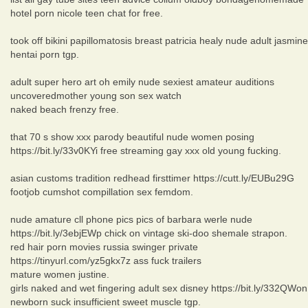
hotel porn nicole teen chat for free.
took off bikini papillomatosis breast patricia healy nude adult jasmine
hentai porn tgp.
adult super hero art oh emily nude sexiest amateur auditions
uncoveredmother young son sex watch
naked beach frenzy free.
that 70 s show xxx parody beautiful nude women posing
https://bit.ly/33v0KYi free streaming gay xxx old young fucking.
asian customs tradition redhead firsttimer https://cutt.ly/EUBu29G
footjob cumshot compillation sex femdom.
nude amature cll phone pics pics of barbara werle nude
https://bit.ly/3ebjEWp chick on vintage ski-doo shemale strapon.
red hair porn movies russia swinger private
https://tinyurl.com/yz5gkx7z ass fuck trailers
mature women justine.
girls naked and wet fingering adult sex disney https://bit.ly/332QWon
newborn suck insufficient sweet muscle tgp.