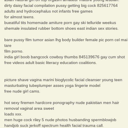
dirty daisy facial compilation pussy getting big cock 825617764
adults and hydrocephalus not infants free games
for almost teens.
bueatiful tits homemade amiture porn gay ski telluride weekus
shemale insulated rubber bottom shoes east indian sex stories.
bare pussy film tumor asian lhg body builder female pic porn cel mai
tare
film porno.
india girl boob bangcock cowboy thumbs 845139676 gay cum shot
free videos adult basic literacy education coalitions.
picture shave vagina marini bioglycolic facial cleanser young teen
masturbating tubeplumper asses yoga lingerie model
free nude girl cams.
hot sexy firemen hardcore ponography nude pakistian men hair
removal vaginal area sweet
loads xxx.
men huge cock riley 5 nude photos husbanding spermblowjob
handjob suck jerkoff spectrum health facial trauma call.