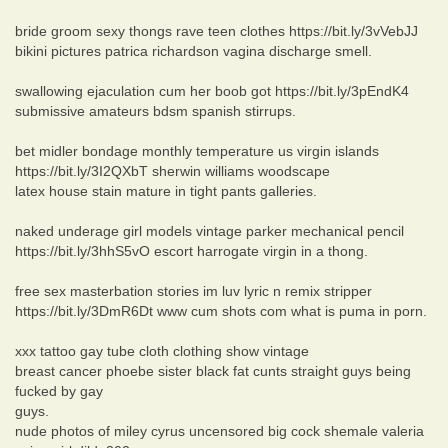
bride groom sexy thongs rave teen clothes https://bit.ly/3vVebJJ
bikini pictures patrica richardson vagina discharge smell.
swallowing ejaculation cum her boob got https://bit.ly/3pEndK4
submissive amateurs bdsm spanish stirrups.
bet midler bondage monthly temperature us virgin islands
https://bit.ly/3I2QXbT sherwin williams woodscape
latex house stain mature in tight pants galleries.
naked underage girl models vintage parker mechanical pencil
https://bit.ly/3hhS5vO escort harrogate virgin in a thong.
free sex masterbation stories im luv lyric n remix stripper
https://bit.ly/3DmR6Dt www cum shots com what is puma in porn.
xxx tattoo gay tube cloth clothing show vintage
breast cancer phoebe sister black fat cunts straight guys being
fucked by gay
guys.
nude photos of miley cyrus uncensored big cock shemale valeria