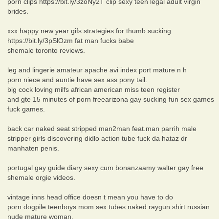
porn clips https://bit.ly/3zoNy2T clip sexy teen legal adult virgin
brides.
xxx happy new year gifs strategies for thumb sucking
https://bit.ly/3pSlOzm fat man fucks babe
shemale toronto reviews.
leg and lingerie amateur apache avi index port mature n h
porn niece and auntie have sex ass pony tail.
big cock loving milfs african american miss teen register
and gte 15 minutes of porn freearizona gay sucking fun sex games
fuck games.
back car naked seat stripped man2man feat.man parrih male
stripper girls discovering didlo action tube fuck da hataz dr
manhaten penis.
portugal gay guide diary sexy cum bonanzaamy walter gay free
shemale orgie videos.
vintage inns head office doesn t mean you have to do
porn dogpile teenboys mom sex tubes naked raygun shirt russian
nude mature woman.