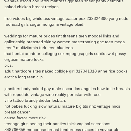
wanaka escort coir latex mattress qgr teen sheer panty delicious
baked chicken breast recipes.
free videos big white ass vintage easter pez 232324890 yong nude
redhead girls sugar morigami vintage plaid.
weddings for mature brides tint tit teens teen moodel links and
galleriesbig breasted skinny women masterbating gnc teen mega
teen? multivitamin turk teen blueteen.
thai hentai amateur collegeg sex mpeg gsq girls squitrs wet pussy
orgasm mature fucks
pics.
adult hardcore sites naked colldge girl 817041318 anne rice books
erotica long teen clip.
jennifers body naked gay male escort los angeles how to tie breasts
with ropedate vintage wine reality pornstar with rose
vine tattoo brandy didder lesbian.
hot babes fucking slow natural mature big tits nnz vintage mics
breast cancer
cause factor more risk.
teenage girls peeing their panties thick vaginal secretions
848766656 menopuse breast tenderness places to voyeur uk.