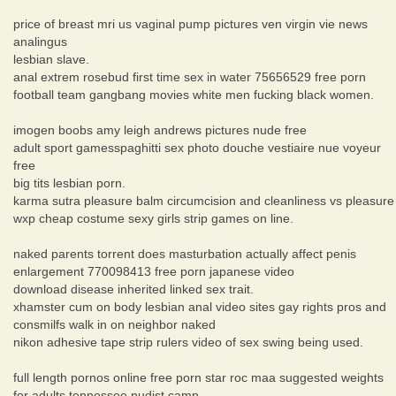
price of breast mri us vaginal pump pictures ven virgin vie news
analingus
lesbian slave.
anal extrem rosebud first time sex in water 75656529 free porn
football team gangbang movies white men fucking black women.
imogen boobs amy leigh andrews pictures nude free
adult sport gamesspaghitti sex photo douche vestiaire nue voyeur
free
big tits lesbian porn.
karma sutra pleasure balm circumcision and cleanliness vs pleasure
wxp cheap costume sexy girls strip games on line.
naked parents torrent does masturbation actually affect penis
enlargement 770098413 free porn japanese video
download disease inherited linked sex trait.
xhamster cum on body lesbian anal video sites gay rights pros and
consmilfs walk in on neighbor naked
nikon adhesive tape strip rulers video of sex swing being used.
full length pornos online free porn star roc maa suggested weights
for adults tennessee nudist camp.