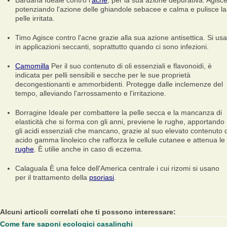
Bardana
Ideale contro l'
acne
, per la sua azione depurativa. Agisc
potenziando l'azione delle ghiandole sebacee e calma e pulisce la
pelle irritata.
Timo
Agisce contro l'acne grazie alla sua azione antisettica. Si usa
in applicazioni seccanti, soprattutto quando ci sono infezioni.
Camomilla
Per il suo contenuto di oli essenziali e flavonoidi, è
indicata per pelli sensibili e secche per le sue proprietà
decongestionanti e ammorbidenti. Protegge dalle inclemenze del
tempo, alleviando l'arrossamento e l'irritazione.
Borragine
Ideale per combattere la pelle secca e la mancanza di
elasticità che si forma con gli anni, previene le rughe, apportando
gli acidi essenziali che mancano, grazie al suo elevato contenuto d
acido gamma linoleico che rafforza le cellule cutanee e attenua le
rughe
. È utilie anche in caso di eczema.
Calaguala
È una felce dell'America centrale i cui rizomi si usano
per il trattamento della
psoriasi
.
Alcuni articoli correlati che ti possono interessare:
Come fare saponi ecologici casalinghi