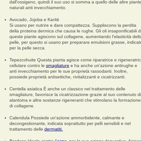
dall'ossigeno, quindi il suo uso si somma a quello delle altre piant
naturali anti invecchiamento.
Avocado, Jojoba e Karité
Si usano per nutrire e dare compattezza. Suppliscono la perdita
della proteina dermica che causa le rughe. Gli oli insaponificabili d
queste piante agiscono sul collagene, aumentando l'elasticità dell
pelle, per questo si usano per preparare emulsioni grasse, indicat
per la pelle secca.
Tepezcohuite
Questa pianta agisce come riparatrice e rigeneratri
cellulare contro le
smagliature
e ha anche un'azione antirughe e
anti invecchiamento per le sue proprietà rassodanti. Inoltre,
possiede proprietà antisettiche, rivitalizzanti e cicatrizzanti.
Centella asiatica
È anche un classico nel trattamento delle
smagliature, favorisce la cicatrizzazione grazie al suo contenuto di
alantoina e altre sostanze rigeneranti che stimolano la formazione
di collagene.
Calendula
Possiede un'azione ammorbidente, calmante e
decongestionante, indicata soprattutto per pelli sensibili e nel
trattamento delle
dermatiti.