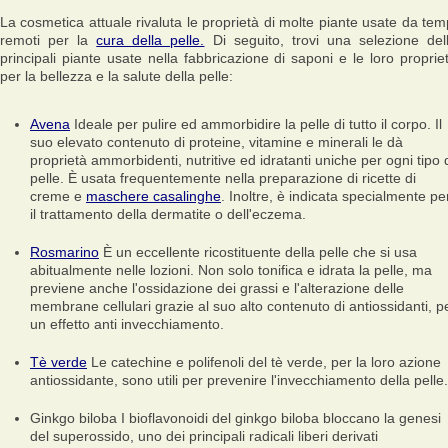
La cosmetica attuale rivaluta le proprietà di molte piante usate da tem
remoti per la
cura della pelle.
Di seguito, trovi una selezione del
principali piante usate nella fabbricazione di saponi e le loro proprie
per la bellezza e la salute della pelle:
Avena
Ideale per pulire ed ammorbidire la pelle di tutto il corpo. Il
suo elevato contenuto di proteine, vitamine e minerali le dà
proprietà ammorbidenti, nutritive ed idratanti uniche per ogni tipo 
pelle. È usata frequentemente nella preparazione di ricette di
creme e
maschere casalinghe
. Inoltre, è indicata specialmente pe
il trattamento della dermatite o dell'eczema.
Rosmarino
È un eccellente ricostituente della pelle che si usa
abitualmente nelle lozioni. Non solo tonifica e idrata la pelle, ma
previene anche l'ossidazione dei grassi e l'alterazione delle
membrane cellulari grazie al suo alto contenuto di antiossidanti, p
un effetto anti invecchiamento.
Tè verde
Le catechine e polifenoli del tè verde, per la loro azione
antiossidante, sono utili per prevenire l'invecchiamento della pelle.
Ginkgo biloba
I bioflavonoidi del ginkgo biloba bloccano la genesi
del superossido, uno dei principali radicali liberi derivati