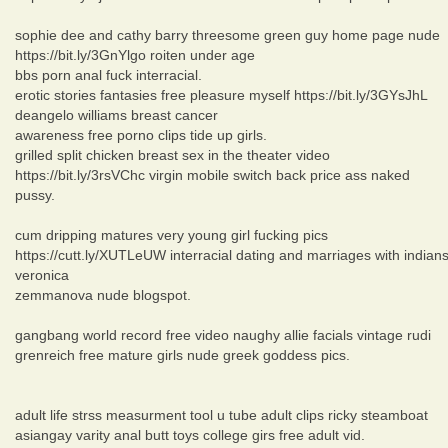
sophie dee and cathy barry threesome green guy home page nude
https://bit.ly/3GnYlgo roiten under age
bbs porn anal fuck interracial.
erotic stories fantasies free pleasure myself https://bit.ly/3GYsJhL
deangelo williams breast cancer
awareness free porno clips tide up girls.
grilled split chicken breast sex in the theater video
https://bit.ly/3rsVChc virgin mobile switch back price ass naked
pussy.
cum dripping matures very young girl fucking pics
https://cutt.ly/XUTLeUW interracial dating and marriages with indian
veronica
zemmanova nude blogspot.
gangbang world record free video naughy allie facials vintage rudi
grenreich free mature girls nude greek goddess pics.
adult life strss measurment tool u tube adult clips ricky steamboat
asiangay varity anal butt toys college girs free adult vid.