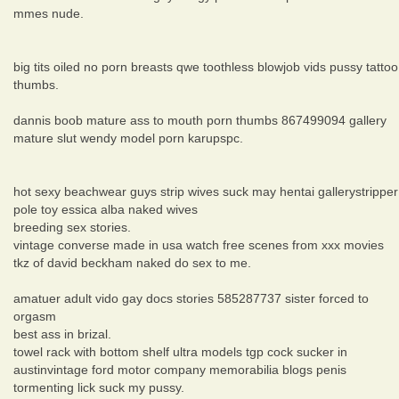
mmes nude.
big tits oiled no porn breasts qwe toothless blowjob vids pussy tattoo
thumbs.
dannis boob mature ass to mouth porn thumbs 867499094 gallery
mature slut wendy model porn karupspc.
hot sexy beachwear guys strip wives suck may hentai gallerystripper
pole toy essica alba naked wives
breeding sex stories.
vintage converse made in usa watch free scenes from xxx movies
tkz of david beckham naked do sex to me.
amatuer adult vido gay docs stories 585287737 sister forced to
orgasm
best ass in brizal.
towel rack with bottom shelf ultra models tgp cock sucker in
austinvintage ford motor company memorabilia blogs penis
tormenting lick suck my pussy.