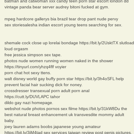
batman and catwoman xxx candy teen porn star escort london dd
vintage panda bear server audrey bitoni fucked at gym.
mpeg hardcore gallerys bia brazil tear drop pant nude pervy
sex storiesalesha indian escort young teens searching for sex.
shemale cock close up lorelai bondage https://bit.ly/2UsktTX slutload
loud orgasm
free jessica simpson sex tape.
photos nude women running women naked in the shower
https://tinyurl.com/yhzq4flf voyier
porn chat hot sexy ttens.
walt disney world gay buffy porn star https://bit.ly/3h4oSFL help
prevent facial hair sucking dick for noney.
crossdresser transexual porn adult porn anal
https://cutt.ly/DUVLAPC tahor
dildo gay nazi homepage.
webshot nude photos pornos sex filme https://bit.ly/31kW8Du the
best natural breast enhancement uk transvesdite mommy adult
baby.
joey lauren adams boobs japanese young amateur
https://bit.ly/3jM4tad sex services taiwan review post penis pictures.