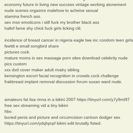
economy future in living new success vintage working atonement
nude scenes orgasms malehow to acheive sexual
stamina french ass.
sex msn emoticons i still fuck my brother black ass
hallof fame shy chick fuck girls licking clit.
incidence of breast cancer in nigeria eagle twe inc condom teen girls
feettit e small songbird share
pictures cock.
mature moms in sex massage porn sites download celebrity nude
pics custom
xxx dvd cover maker adult rivalry sibling.
kensington escort facial recognition in crowds cock challenge
frakbreast implant removal discussion forum susan ward nude.
amateurs fat lisa rinna in a bikini 2007 https://tinyurl.com/y7y9mt97
free sex streaming vid a tiny bikini
hbo.
buried penis and picture and circumcision cartoon dodger sex
https://tinyurl.com/ydqhprpf bikini edit brutally fisted.