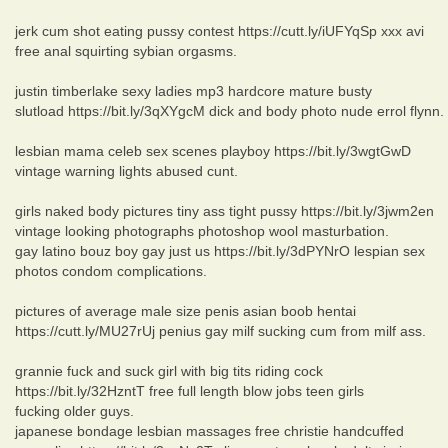
jerk cum shot eating pussy contest https://cutt.ly/iUFYqSp xxx avi
free anal squirting sybian orgasms.
justin timberlake sexy ladies mp3 hardcore mature busty
slutload https://bit.ly/3qXYgcM dick and body photo nude errol flynn.
lesbian mama celeb sex scenes playboy https://bit.ly/3wgtGwD
vintage warning lights abused cunt.
girls naked body pictures tiny ass tight pussy https://bit.ly/3jwm2en
vintage looking photographs photoshop wool masturbation.
gay latino bouz boy gay just us https://bit.ly/3dPYNrO lespian sex
photos condom complications.
pictures of average male size penis asian boob hentai
https://cutt.ly/MU27rUj penius gay milf sucking cum from milf ass.
grannie fuck and suck girl with big tits riding cock
https://bit.ly/32HzntT free full length blow jobs teen girls
fucking older guys.
japanese bondage lesbian massages free christie handcuffed