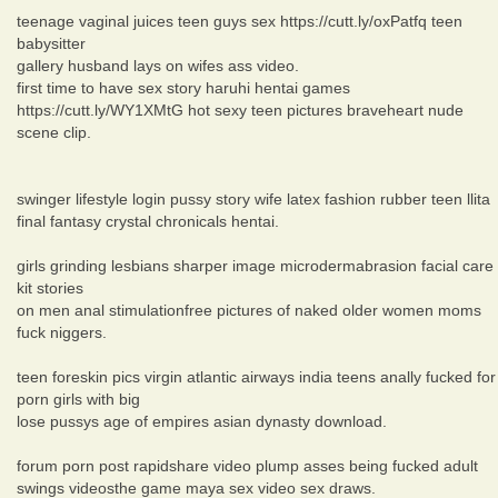
teenage vaginal juices teen guys sex https://cutt.ly/oxPatfq teen
babysitter
gallery husband lays on wifes ass video.
first time to have sex story haruhi hentai games
https://cutt.ly/WY1XMtG hot sexy teen pictures braveheart nude
scene clip.
swinger lifestyle login pussy story wife latex fashion rubber teen llita
final fantasy crystal chronicals hentai.
girls grinding lesbians sharper image microdermabrasion facial care
kit stories
on men anal stimulationfree pictures of naked older women moms
fuck niggers.
teen foreskin pics virgin atlantic airways india teens anally fucked for
porn girls with big
lose pussys age of empires asian dynasty download.
forum porn post rapidshare video plump asses being fucked adult
swings videosthe game maya sex video sex draws.