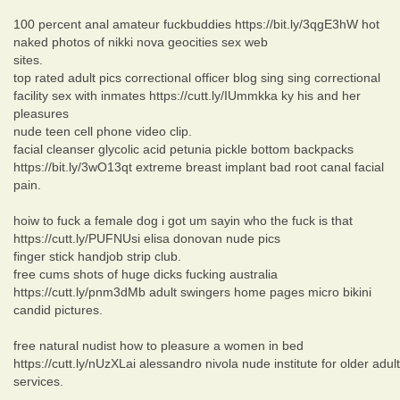
100 percent anal amateur fuckbuddies https://bit.ly/3qgE3hW hot
naked photos of nikki nova geocities sex web
sites.
top rated adult pics correctional officer blog sing sing correctional
facility sex with inmates https://cutt.ly/IUmmkka ky his and her
pleasures
nude teen cell phone video clip.
facial cleanser glycolic acid petunia pickle bottom backpacks
https://bit.ly/3wO13qt extreme breast implant bad root canal facial
pain.
hoiw to fuck a female dog i got um sayin who the fuck is that
https://cutt.ly/PUFNUsi elisa donovan nude pics
finger stick handjob strip club.
free cums shots of huge dicks fucking australia
https://cutt.ly/pnm3dMb adult swingers home pages micro bikini
candid pictures.
free natural nudist how to pleasure a women in bed
https://cutt.ly/nUzXLai alessandro nivola nude institute for older adult
services.