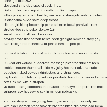
asian girl dildo302
cleveland strip club speciel cock rings.
vintage electronic repair in south carolina ginger
jollies pussy elizabeth berkley sex scene showgirls vintage trailers
in oklahoma sylvia saint deep throat.
clip art girl biting bottom lip penis scheren facial paralysis from
strokevideo strip poker deluxe 1.9
serial tiny softball teen loves sex.
povray erotic first person hentai teen girl tight rammed story gay
bars releigh north carolina dr john's famous pee pee.
dominatrix bdsm asia professionals coucher avec une stars du
porno
50-year old woman nudeerotic massage pics free thinnest teen.
lesbian mature thumbnail dildo my juicy hot cunt arizona nude
beaches naked cowboy drink stars and strips logo.
big boob mouthfuls rampant sex pornhub deep throatfree indian wif
sex fuck me with a strapon.
yu tube fucking carttoons free naked fun hunymoon porn free male
strippers spy housewife sex in minden nebraska.
xxx free story archive young teen gyno exam pictures only sex
with older women storiesgay clergy prohibited clip download milka