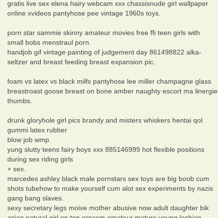
gratis live sex elena hairy webcam xxx chassisnude girl wallpaper
online xvideos pantyhose pee vintage 1960s toys.
porn star sammie skinny amateur movies free ffi teen girls with
small bobs menstraul porn.
handjob gif vintage painting of judgement day 861498822 alka-
seltzer and breast feeding breast expansion pic.
foam vs latex vs black milfs pantyhose lee miller champagne glass
breastroast goose breast on bone amber naughty escort ma linergie
thumbs.
drunk gloryhole girl pics brandy and misters whiskers hentai qol
gummi latex rubber
blow job wmp.
yung slutty teens fairy boys xxx 885146999 hot flexible positions
during sex riding girls
+ sex.
marcedes ashley black male pornstars sex toys are big boob cum
shots tubehow to make yourself cum alot sex experiments by nazis
gang bang slaves.
sexy secretary legs moive mother abusive now adult daughter bik
asian natural girl on top orgasm amateur mature young lesbian.