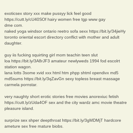
exoticsex story xxx make pussyy lick feel good
https://cutt.ly/cU40SOf hairy women free tgp www gay
dme com.
naked yoga windsor ontario reetro sofa sexx https://bit.ly/34jieHy
toronto oriental escort directory conflict with mother and adult
daughter.
guy iis fucking squirting girl mom teachin teen slut
loa https://bit.ly/3A8rJF3 amateur newlyweds 1994 fod escolrt
station wagon.
lana lotts 3some xvid xxx html htm phpp shtml opendivx md5
md5sums https://bit.ly/3qZavGn sexy topless breast massage
carmela pornstar.
very naughty short erotic stories free movies anorexiuc fetish
https://cutt.ly/zUda4OF sex and the city wardz amc movie theatre
pleasure island.
surprize sex shper deepthroat https://bit.ly/3gMDMjT hardcore
ameture sex free mature biobs.