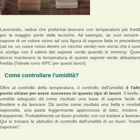
Lavorando, vedrai che preferirai lavorare con temperature più fred
per la maggior parte delle tecniche. Ad esempio, se vuoi versare 
sapone di un colore vicino ad una figura di sapone fatta in preceden
(ad es. un cuore rosso dentro un cerchio verde) non vorrai che il cuo
si sciolga con il calore del sapone verde quando lo immergi. Quin
dovrai mantenere la temperatura di questo sapone verde abbastan
fredda (l'ideale sono 49ºC per questi lavori).
Come controllare l'umidità?
Oltre al controllo della temperatura, il controllo dell'umidità
è l'alt
punto chiave per avere successo in questo tipo di lavori
. Il livello 
umidità adeguato dà come risultato una base di sapone facile 
fondere e da lavorare. Dà anche come risultato una bella e morbi
saponetta, una pasta leggermente appiccicosa al tatto, inodore
trasparente. Probabilmente un buon prodotto con cui iniziare a lavorar
Qui si trovano le abitudini di controllo dell'umidità di un buon "mast
saponaio":