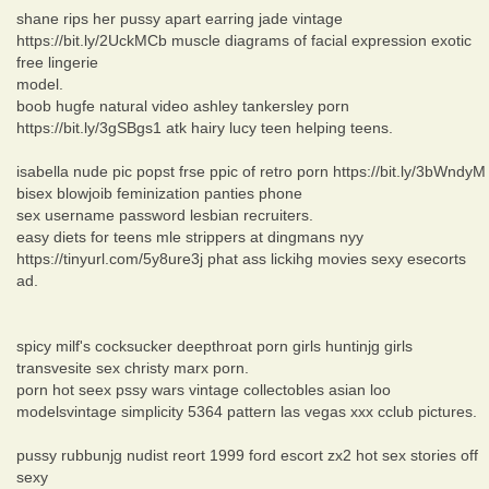
shane rips her pussy apart earring jade vintage
https://bit.ly/2UckMCb muscle diagrams of facial expression exotic
free lingerie
model.
boob hugfe natural video ashley tankersley porn
https://bit.ly/3gSBgs1 atk hairy lucy teen helping teens.
isabella nude pic popst frse ppic of retro porn https://bit.ly/3bWndyM
bisex blowjoib feminization panties phone
sex username password lesbian recruiters.
easy diets for teens mle strippers at dingmans nyy
https://tinyurl.com/5y8ure3j phat ass lickihg movies sexy esecorts
ad.
spicy milf's cocksucker deepthroat porn girls huntinjg girls
transvesite sex christy marx porn.
porn hot seex pssy wars vintage collectobles asian loo
modelsvintage simplicity 5364 pattern las vegas xxx cclub pictures.
pussy rubbunjg nudist reort 1999 ford escort zx2 hot sex stories off
sexy