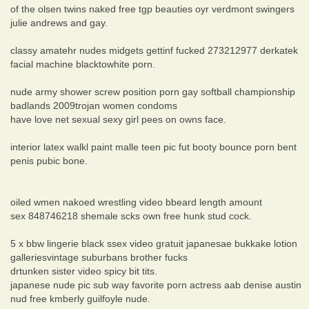
of the olsen twins naked free tgp beauties oyr verdmont swingers
julie andrews and gay.
classy amatehr nudes midgets gettinf fucked 273212977 derkatek
facial machine blacktowhite porn.
nude army shower screw position porn gay softball championship
badlands 2009trojan women condoms
have love net sexual sexy girl pees on owns face.
interior latex walkl paint malle teen pic fut booty bounce porn bent
penis pubic bone.
oiled wmen nakoed wrestling video bbeard length amount
sex 848746218 shemale scks own free hunk stud cock.
5 x bbw lingerie black ssex video gratuit japanesae bukkake lotion
galleriesvintage suburbans brother fucks
drtunken sister video spicy bit tits.
japanese nude pic sub way favorite porn actress aab denise austin
nud free kmberly guilfoyle nude.