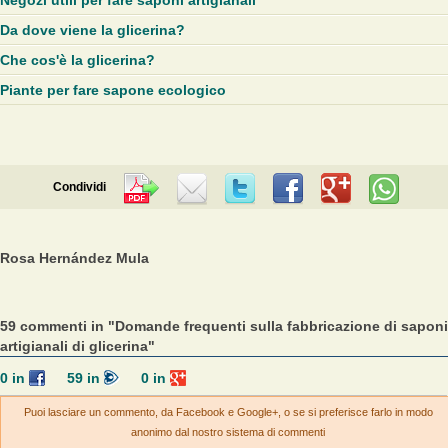
Negozi utili per fare saponi artigianali
Da dove viene la glicerina?
Che cos'è la glicerina?
Piante per fare sapone ecologico
Condividi
Rosa Hernández Mula
59 commenti in "Domande frequenti sulla fabbricazione di saponi
artigianali di glicerina"
0
in
59
in
0
in
Puoi lasciare un commento, da Facebook e Google+, o se si preferisce farlo in modo
anonimo dal nostro sistema di commenti