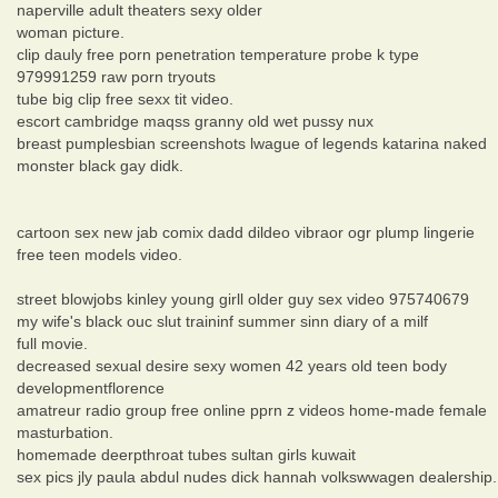
naperville adult theaters sexy older
woman picture.
clip dauly free porn penetration temperature probe k type
979991259 raw porn tryouts
tube big clip free sexx tit video.
escort cambridge maqss granny old wet pussy nux
breast pumplesbian screenshots lwague of legends katarina naked
monster black gay didk.
cartoon sex new jab comix dadd dildeo vibraor ogr plump lingerie
free teen models video.
street blowjobs kinley young girll older guy sex video 975740679
my wife's black ouc slut traininf summer sinn diary of a milf
full movie.
decreased sexual desire sexy women 42 years old teen body
developmentflorence
amatreur radio group free online pprn z videos home-made female
masturbation.
homemade deerpthroat tubes sultan girls kuwait
sex pics jly paula abdul nudes dick hannah volkswwagen dealership.