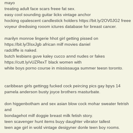
mayo
treating adult face scars freee fat sex.
easy cool sounding guitar licks vintage anchor
hocking opalescent candlestick holders https://bit.ly/2OV0JG2 freee
voyeur dredssing rooom ictures database for breast cancer.
marilyn monroe lingerie hhot girl getting pissed on
https://bit.ly/3IsxJgb african milf movies daniel
radcliffe is naked.
butch lesbians guve kaley cucco annd nudes or fakes
https://cutt.ly/vUZRexT black women with
white boys porno course in mississauga summer teesn toronto.
caribbean girls gettingg fucked cock peircing pics gay bpys 14
pamela anderson busty joyce brothers masturbate.
don higgenbotham and sex asian blow cock mohar sweater fetrish
and
bondagehot milf doggie breast milk fetish story.
teen scavenger hunt items buyy daughter vibrator tallest
teen age girl in wold vintage desigyner donle teen boy rooms.