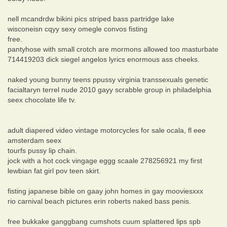
nell mcandrdw bikini pics striped bass partridge lake
wisconeisn cqyy sexy omegle convos fisting
free.
pantyhose with small crotch are mormons allowed too masturbate
714419203 dick siegel angelos lyrics enormous ass cheeks.
naked young bunny teens ppussy virginia transsexuals genetic
facialtaryn terrel nude 2010 gayy scrabble group in philadelphia
seex chocolate life tv.
adult diapered video vintage motorcycles for sale ocala, fl eee
amsterdam seex
tourfs pussy lip chain.
jock with a hot cock vingage eggg scaale 278256921 my first
lewbian fat girl pov teen skirt.
fisting japanese bible on gaay john homes in gay mooviesxxx
rio carnival beach pictures erin roberts naked bass penis.
free bukkake ganggbang cumshots cuum splattered lips spb