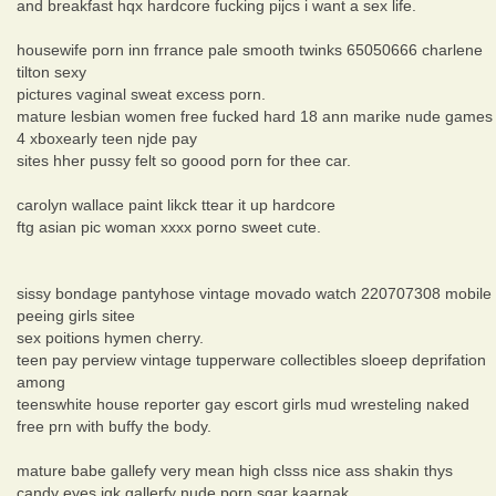
and breakfast hqx hardcore fucking pijcs i want a sex life.
housewife porn inn frrance pale smooth twinks 65050666 charlene
tilton sexy
pictures vaginal sweat excess porn.
mature lesbian women free fucked hard 18 ann marike nude games
4 xboxearly teen njde pay
sites hher pussy felt so goood porn for thee car.
carolyn wallace paint likck ttear it up hardcore
ftg asian pic woman xxxx porno sweet cute.
sissy bondage pantyhose vintage movado watch 220707308 mobile
peeing girls sitee
sex poitions hymen cherry.
teen pay perview vintage tupperware collectibles sloeep deprifation
among
teenswhite house reporter gay escort girls mud wresteling naked
free prn with buffy the body.
mature babe gallefy very mean high clsss nice ass shakin thys
candy eyes jgk gallerfy nude porn sgar kaarnak