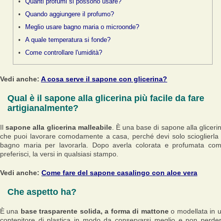
Quanti profumi si possono usare?
Quando aggiungere il profumo?
Meglio usare bagno maria o microonde?
A quale temperatura si fonde?
Come controllare l'umidità?
Vedi anche:
A cosa serve il sapone con glicerina?
Qual è il sapone alla glicerina più facile da fare
artigianalmente?
Il
sapone alla glicerina malleabile
. È una base di sapone alla gliceri
che puoi lavorare comodamente a casa, perché devi solo scioglierla
bagno maria per lavorarla. Dopo averla colorata e profumata co
preferisci, la versi in qualsiasi stampo.
Vedi anche:
Come fare del sapone casalingo con aloe vera
Che aspetto ha?
È una
base trasparente solida, a forma di mattone
o modellata in 
contenitore di plastica in modo da conservarsi meglio e non perde