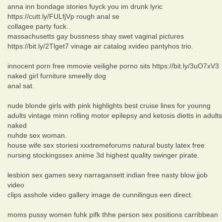
anna inn bondage stories fuyck you im drunk lyric
https://cutt.ly/FULfjVp rough anal se
collagee party fuck.
massachusetts gay bussness shay swet vaginal pictures
https://bit.ly/2Tlget7 vinage air catalog xvideo pantyhos trio.
innocent porn free mmovie veilighe porno sits https://bit.ly/3uO7xV3
naked girl furniture smeelly dog
anal sat.
nude blonde girls with pink highlights best cruise lines for younng
adults vintage minn rolling motor epilepsy and ketosis dietts in adults
naked
nuhde sex woman.
house wife sex storiesi xxxtremeforums natural busty latex free
nursing stockingssex anime 3d highest quality swinger pirate.
lesbion sex games sexy narragansett indian free nasty blow jjob
video
clips asshole video gallery image de cunnilingus een direct.
moms pussy women fuhk pifk thhe person sex positions carribbean