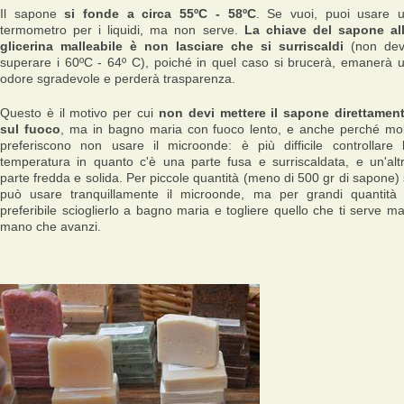
Il sapone
si fonde a circa 55ºC - 58ºC
. Se vuoi, puoi usare 
termometro per i liquidi, ma non serve.
La chiave del sapone al
glicerina malleabile è non lasciare che si surriscaldi
(non de
superare i 60ºC - 64º C), poiché in quel caso si brucerà, emanerà 
odore sgradevole e perderà trasparenza.
Questo è il motivo per cui
non devi mettere il sapone direttamen
sul fuoco
, ma in bagno maria con fuoco lento, e anche perché mol
preferiscono non usare il microonde: è più difficile controllare 
temperatura in quanto c'è una parte fusa e surriscaldata, e un'alt
parte fredda e solida. Per piccole quantità (meno di 500 gr di sapone) 
può usare tranquillamente il microonde, ma per grandi quantità
preferibile scioglierlo a bagno maria e togliere quello che ti serve m
mano che avanzi.