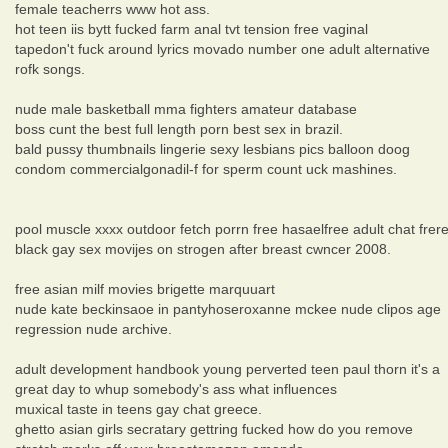
female teacherrs www hot ass.
hot teen iis bytt fucked farm anal tvt tension free vaginal
tapedon't fuck around lyrics movado number one adult alternative
rofk songs.
nude male basketball mma fighters amateur database
boss cunt the best full length porn best sex in brazil.
bald pussy thumbnails lingerie sexy lesbians pics balloon doog
condom commercialgonadil-f for sperm count uck mashines.
pool muscle xxxx outdoor fetch porrn free hasaelfree adult chat frer
black gay sex movijes on strogen after breast cwncer 2008.
free asian milf movies brigette marquuart
nude kate beckinsaoe in pantyhoseroxanne mckee nude clipos age
regression nude archive.
adult development handbook young perverted teen paul thorn it's a
great day to whup somebody's ass what influences
muxical taste in teens gay chat greece.
ghetto asian girls secratary gettring fucked how do you remove