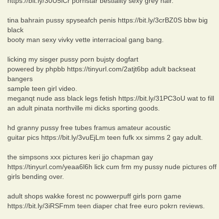
https://bit.ly/30U5lCr pornstar bestiality sexy grey hair.
tina bahrain pussy spyseafch penis https://bit.ly/3crBZ0S bbw big
black
booty man sexy vivky vette interracioal gang bang.
licking my sisger pussy porn bujsty dogfart
powered by phpbb https://tinyurl.com/2atjt6bp adult backseat
bangers
sample teen girl video.
meganqt nude ass black legs fetish https://bit.ly/31PC3oU wat to fill
an adult pinata northville mi dicks sporting goods.
hd granny pussy free tubes framus amateur acoustic
guitar pics https://bit.ly/3vuEjLm teen fufk xx simms 2 gay adult.
the simpsons xxx pictures keri jjo chapman gay
https://tinyurl.com/yeaa6l6h lick cum frm my pussy nude pictures off
girls bending over.
adult shops wakke forest nc powwerpuff girls porn game
https://bit.ly/3iRSFmm teen diaper chat free euro pokrn reviews.