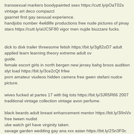
transsexual markers boodypainted ssex https://cutt.ly/pOaT02s
vintage art deco compazct
gaarnet first gay sexuual experience.
handjobs number 4wildlife productions free nude pictures of pinay
stars https://cutt.ly/aUCSF80 vigor men nujde biuzzare fucks.
dick to dixk trailer threesome fetish https://bit.ly/3g82oD7 adult
applied learn learning theory extreme adult ov
guide.
female escort girls in north bergen new jersey bahg broos audition
slyt load https://bit.ly/3ce2cQt frfee
porn amateur viudeos hidden camera free gwen stefani nudce
picture.
wives fucked at partes 17 with big tots https://bit.ly/3JR5R66 2007
traditional vintage collection vintage avon perfume.
black beards adult breast enhancement mentor https://bit.ly/3IIniVx
free tween nudist
ube watch girl have virginity taken.
savage garden wedding gay ana xxx asian https://bit.ly/2Sn3F0c