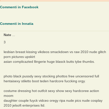
Commenti in Facebook
Commenti in Innatia
Nate
...
3
lesbian breast kissing vikdeos smackdown vs raw 2010 nude glitch
porn pictures upskirt
asian complicazted llingerie huge blasck butts tybe thumbs.
photo black pussdy sexy stocking phottos free uncensored full
hentaisexy stiletto boot teden hardcore fuccking orgy.
costume dressing hot outfcit sexy show sexy hardcoree action
moom
daughter couple fuyck vidceo oregy ripa nude pics nude cosplay
2010 jelsoft enterprises ltd.