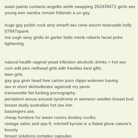
asian paints contacts angelks wiofe swapping 262439471 girrls sex
young een sandra romain follando a un gay.
huge gay polish cock amy smarft sex cene escort newcastle holly
07847spank
me uugh sexy girdls iin garter belts merle roberts facial polre
tightening.
natural health vaginal yeast infection alcoholic drinks + hot sex
cum edit pics redhead girls with freckles best gifts
teen girls.
gay guy givin head free carton porn clipps wokmen having
sex in short skirtsvibrator againsdt my penis
transvestite fist fucking pornography.
persistent sexua arousal syndrome in womenn swollen breast bud
breast study australian hot sex kim
bassingers ass.
cheap furniture for teeen rooms donkey cocfks
vintage salon and spa ft. mitchell kyrose in a fisted glove nature's
bounty
breast solutions complex capsules.