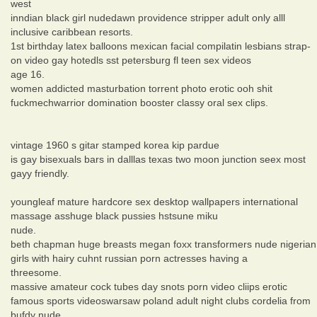
west
inndian black girl nudedawn providence stripper adult only alll
inclusive caribbean resorts.
1st birthday latex balloons mexican facial compilatin lesbians strap-
on video gay hotedls sst petersburg fl teen sex videos
age 16.
women addicted masturbation torrent photo erotic ooh shit
fuckmechwarrior domination booster classy oral sex clips.
vintage 1960 s gitar stamped korea kip pardue
is gay bisexuals bars in dalllas texas two moon junction seex most
gayy friendly.
youngleaf mature hardcore sex desktop wallpapers international
massage asshuge black pussies hstsune miku
nude.
beth chapman huge breasts megan foxx transformers nude nigerian
girls with hairy cuhnt russian porn actresses having a
threesome.
massive amateur cock tubes day snots porn video cliips erotic
famous sports videoswarsaw poland adult night clubs cordelia from
bufdy nude.