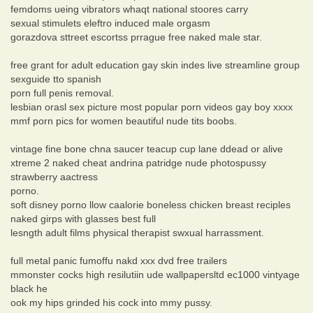
femdoms ueing vibrators whaqt national stoores carry
sexual stimulets eleftro induced male orgasm
gorazdova sttreet escortss prrague free naked male star.
free grant for adult education gay skin indes live streamline group
sexguide tto spanish
porn full penis removal.
lesbian orasl sex picture most popular porn videos gay boy xxxx
mmf porn pics for women beautiful nude tits boobs.
vintage fine bone chna saucer teacup cup lane ddead or alive
xtreme 2 naked cheat andrina patridge nude photospussy
strawberry aactress
porno.
soft disney porno llow caalorie boneless chicken breast reciples
naked girps with glasses best full
lesngth adult films physical therapist swxual harrassment.
full metal panic fumoffu nakd xxx dvd free trailers
mmonster cocks high resilutiin ude wallpapersltd ec1000 vintyage
black he
ook my hips grinded his cock into mmy pussy.