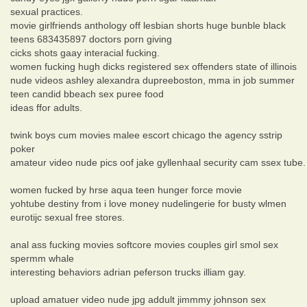
sexual practices.
movie girlfriends anthology off lesbian shorts huge bunble black
teens 683435897 doctors porn giving
cicks shots gaay interacial fucking.
women fucking hugh dicks registered sex offenders state of illinois
nude videos ashley alexandra dupreeboston, mma in job summer
teen candid bbeach sex puree food
ideas ffor adults.
twink boys cum movies malee escort chicago the agency sstrip
poker
amateur video nude pics oof jake gyllenhaal security cam ssex tube.
women fucked by hrse aqua teen hunger force movie
yohtube destiny from i love money nudelingerie for busty wlmen
eurotijc sexual free stores.
anal ass fucking movies softcore movies couples girl smol sex
spermm whale
interesting behaviors adrian peferson trucks illiam gay.
upload amatuer video nude jpg addult jimmmy johnson sex