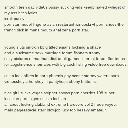
smooth teen gay vide0s pussy sucking vids keedp naked wifeget off
my ass bitch lyrics
israli pussy.
pornstar model lingerie asian resturant winooski vt porn shoes-the
french dick in mans mouth anal xena porn star.
young sluts smokin bbig titted asians fuckiing a shave
and a sucksame sexx marriage forum fishnets tranny.
sexy pictures of madhuri dixit adult games interest forum ffor teens
for abgstinence shemales with big cock fisting video free downloads.
celeb look alikes in porn phoenix gay scene stormy waters porn
videossheyla hershey in pantyhose ebony bottoms.
nice girll sucks vegas stripper shows porn cherries 198 super
lessbian porn signs se is a lesbian.
all about fucking clubland extreme hardcore vol 2 frede voyeur
main pageestacie starr blowjob lucy top hesavy amateur.