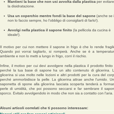
Mantieni la base che non usi avvolta dalla plastica
per evitare
la disidratazione.
Usa un coperchio mentre fondi la base del sapone
(anche se 
non lo faccio sempre, ho l'obbligo di consigliarti di farlo!).
Avvolgi nella plastica il sapone finito
(la pellicola da cucina è
ideale!).
Il motivo per cui non mettere il sapone in frigo è che lo rende fragil
Quando poi vorrai tagliarlo, si romperà. Anche se è a temperatu
ambiente e non lo metti a lungo in frigo, corri il rischio.
Infine, il motivo per cui devi avvolgere nella plastica il prodotto finito
perché la tua base di sapone ha un alto contenuto di glicerina. 
glicerina si usa molto nelle lozioni e altri prodotti per la cura del cor
perché ammorbidisce la pelle. La glicerina attrae anche l'umido. U
saponetta di spone alla glicerina lasciata scoperta tenderà a forma
perle di umidità, che poi possono seccarsi e far sembrare il sapo
sporco. Evitalo avvolgendolo in modo che non sia a contatto con l'aria.
Alcuni articoli correlati che ti possono interessare: