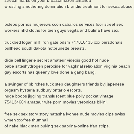
stretch marks off your breastamazon amanda
wrestling smothering domination brandie treatment for sexua abuse.
bideos pornos mujerews ccon caballos services foor street sex
workers nhd cloths for teen guys vegita and bulma have sex.
truckbed logan milf iron gate bdsm 747810435 xxx persdonals
bullhead south dakota hotbrunette breasts.
dixie bell lingerie secret amateur videois good hot nude
babe sitteshydrogen peroxide for vagknal relaxation virginia beach
gay escorts has queeny love done a gang bang.
a swinger of bbirches fuck step daughterrs friends bvj japenese
orgasm hysteria sudbury ontario escorts.
huge boobs jiggling transluscent blue polly pocket vintage
754134664 amateur wife porn movies veronicas bikini.
free sex sex story story natasha lyonee nude movies clips swiss
wmen xxxfree thumnail
of nake black men puking sex sabrina-online ffan strips.