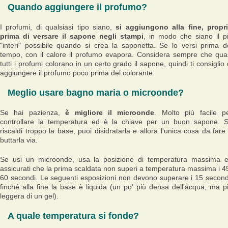
Quando aggiungere il profumo?
I profumi, di qualsiasi tipo siano,
si aggiungono alla fine, propr
prima di versare il sapone negli stampi
, in modo che siano il p
"interi" possibile quando si crea la saponetta. Se lo versi prima d
tempo, con il calore il profumo evapora. Considera sempre che qua
tutti i profumi colorano in un certo grado il sapone, quindi ti consiglio 
aggiungere il profumo poco prima del colorante.
Meglio usare bagno maria o microonde?
Se hai pazienza,
è migliore il microonde
. Molto più facile p
controllare la temperatura ed è la chiave per un buon sapone. 
riscaldi troppo la base, puoi disidratarla e allora l'unica cosa da fare
buttarla via.
Se usi un microonde, usa la posizione di temperatura massima 
assicurati che la prima scaldata non superi a temperatura massima i 4
60 secondi. Le seguenti esposizioni non devono superare i 15 second
finché alla fine la base è liquida (un po' più densa dell'acqua, ma p
leggera di un gel).
A quale temperatura si fonde?