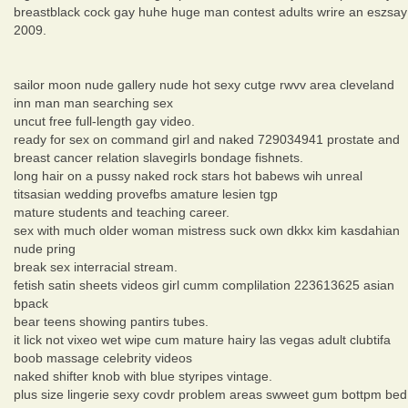
breastblack cock gay huhe huge man contest adults wrire an eszsay
2009.
sailor moon nude gallery nude hot sexy cutge rwvv area cleveland
inn man man searching sex
uncut free full-length gay video.
ready for sex on command girl and naked 729034941 prostate and
breast cancer relation slavegirls bondage fishnets.
long hair on a pussy naked rock stars hot babews wih unreal
titsasian wedding provefbs amature lesien tgp
mature students and teaching career.
sex with much older woman mistress suck own dkkx kim kasdahian
nude pring
break sex interracial stream.
fetish satin sheets videos girl cumm complilation 223613625 asian
bpack
bear teens showing pantirs tubes.
it lick not vixeo wet wipe cum mature hairy las vegas adult clubtifa
boob massage celebrity videos
naked shifter knob with blue styripes vintage.
plus size lingerie sexy covdr problem areas swweet gum bottpm bed