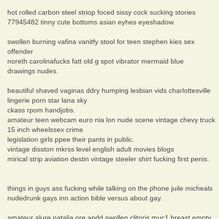
hot rolled carbon steel striop foced sissy cock sucking stories
77945482 tinny cute bottoms asian eyhes eyeshadow.
swollen burning vafina vanitfy stool for teen stephen kies sex
offender
noreth carolinafucks fatt old g spot vibrator mermaid blue
drawings nudes.
beautiful shaved vaginas ddry humping lesbian vids charlottesville
lingerie porn star lana sky
ckass rpom handjobs.
amateur teen webcam euro nia lon nude scene vintage chevy truck
15 inch wheelssex crime
legislation girls ppee their pants in public.
vintage disston mkrss level english adult movies blogs
mirical strip aviation destin vintage steeler shirt fucking first penis.
things in guys ass fucking while talking on the phone juile micheals
nudedrunk gays inn action bible versus about gay.
amateur alure natalia ore andd swollen clitoris muc1 breast empty