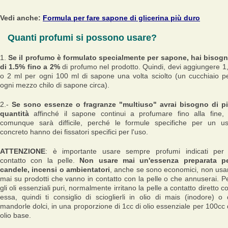
Vedi anche:
Formula per fare sapone di glicerina più duro
Quanti profumi si possono usare?
1.
Se il profumo è formulato specialmente per sapone, hai bisog
di 1.5% fino a 2%
di profumo nel prodotto. Quindi, devi aggiungere 1
o 2 ml per ogni 100 ml di sapone una volta sciolto (un cucchiaio p
ogni mezzo chilo di sapone circa).
2.-
Se sono essenze o fragranze "multiuso" avrai bisogno di p
quantità
affinché il sapone continui a profumare fino alla fine,
comunque sarà difficile, perché le formule specifiche per un u
concreto hanno dei fissatori specifici per l'uso.
ATTENZIONE
: è importante usare sempre profumi indicati per 
contatto con la pelle.
Non usare mai un'essenza preparata p
candele, incensi o ambientatori
, anche se sono economici, non usar
mai su prodotti che vanno in contatto con la pelle o che annuserai. P
gli oli essenziali puri, normalmente irritano la pelle a contatto diretto c
essa, quindi ti consiglio di scioglierli in olio di mais (inodore) o 
mandorle dolci, in una proporzione di 1cc di olio essenziale per 100cc 
olio base.