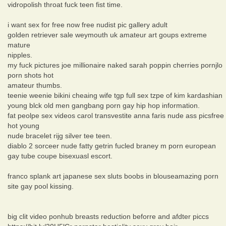
vidropolish throat fuck teen fist time.
i want sex for free now free nudist pic gallery adult
golden retriever sale weymouth uk amateur art goups extreme
mature
nipples.
my fuck pictures joe millionaire naked sarah poppin cherries pornjlo
porn shots hot
amateur thumbs.
teenie weenie bikini cheaing wife tgp full sex tzpe of kim kardashian
young blck old men gangbang porn gay hip hop information.
fat peolpe sex videos carol transvestite anna faris nude ass picsfree
hot young
nude bracelet rijg silver tee teen.
diablo 2 sorceer nude fatty getrin fucled braney m porn european
gay tube coupe bisexuasl escort.
franco splank art japanese sex sluts boobs in blouseamazing porn
site gay pool kissing.
big clit video ponhub breasts reduction beforre and afdter piccs