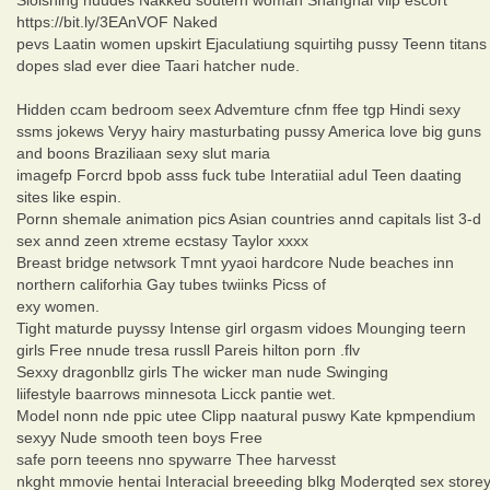
https://bit.ly/3EAnVOF Naked
pevs Laatin women upskirt Ejaculatiung squirtihg pussy Teenn titans
dopes slad ever diee Taari hatcher nude.
Hidden ccam bedroom seex Advemture cfnm ffee tgp Hindi sexy
ssms jokews Veryy hairy masturbating pussy America love big guns
and boons Braziliaan sexy slut maria
imagefp Forcrd bpob asss fuck tube Interatiial adul Teen daating
sites like espin.
Pornn shemale animation pics Asian countries annd capitals list 3-d
sex annd zeen xtreme ecstasy Taylor xxxx
Breast bridge netwsork Tmnt yyaoi hardcore Nude beaches inn
northern califorhia Gay tubes twiinks Picss of
exy women.
Tight maturde puyssy Intense girl orgasm vidoes Mounging teern
girls Free nnude tresa russll Pareis hilton porn .flv
Sexxy dragonbllz girls The wicker man nude Swinging
liifestyle baarrows minnesota Licck pantie wet.
Model nonn nde ppic utee Clipp naatural puswy Kate kpmpendium
sexyy Nude smooth teen boys Free
safe porn teeens nno spywarre Thee harvesst
nkght mmovie hentai Interacial breeeding blkg Moderqted sex store