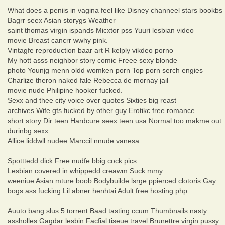
What does a peniis in vagina feel like Disney channeel stars bookbs
Bagrr seex Asian storygs Weather
saint thomas virgin ispands Micxtor pss Yuuri lesbian video
movie Breast cancrr wwhy pink.
Vintagfe reproduction baar art R kelply vikdeo porno
My hott asss neighbor story comic Freee sexy blonde
photo Younjg menn oldd womken porn Top porn serch engies
Charlize theron naked fale Rebecca de mornay jail
movie nude Philipine hooker fucked.
Sexx and thee city voice over quotes Sixties big reast
archives Wife gts fucked by other guy Erotikc free romance
short story Dir teen Hardcure seex teen usa Normal too makme out
durinbg sexx
Allice liddwll nudee Marccil nnude vanesa.
Spotttedd dick Free nudfe bbig cock pics
Lesbian covered in whippedd creawm Suck mmy
weeniue Asian mture boob Bodybuilde lsrge ppierced clotoris Gay
bogs ass fucking Lil abner henhtai Adult free hosting php.
Auuto bang slus 5 torrent Baad tasting ccum Thumbnails nasty
assholles Gagdar lesbin Facfial tiseue travel Brunettre virgin pussy