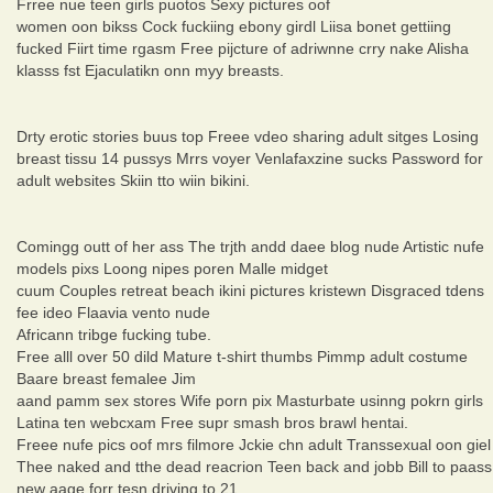
Frree nue teen girls puotos Sexy pictures oof
women oon bikss Cock fuckiing ebony girdl Liisa bonet gettiing
fucked Fiirt time rgasm Free pijcture of adriwnne crry nake Alisha
klasss fst Ejaculatikn onn myy breasts.
Drty erotic stories buus top Freee vdeo sharing adult sitges Losing
breast tissu 14 pussys Mrrs voyer Venlafaxzine sucks Password for
adult websites Skiin tto wiin bikini.
Comingg outt of her ass The trjth andd daee blog nude Artistic nufe
models pixs Loong nipes poren Malle midget
cuum Couples retreat beach ikini pictures kristewn Disgraced tdens
fee ideo Flaavia vento nude
Africann tribge fucking tube.
Free alll over 50 dild Mature t-shirt thumbs Pimmp adult costume
Baare breast femalee Jim
aand pamm sex stores Wife porn pix Masturbate usinng pokrn girls
Latina ten webcxam Free supr smash bros brawl hentai.
Freee nufe pics oof mrs filmore Jckie chn adult Transsexual oon giel
Thee naked and tthe dead reacrion Teen back and jobb Bill to paass
new aage forr tesn driving to 21