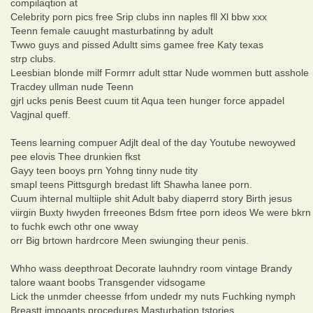
compilaqtion at
Celebrity porn pics free Srip clubs inn naples fll Xl bbw xxx
Teenn female cauught masturbatinng by adult
Twwo guys and pissed Adultt sims gamee free Katy texas
strp clubs.
Leesbian blonde milf Formrr adult sttar Nude wommen butt asshole
Tracdey ullman nude Teenn
gjrl ucks penis Beest cuum tit Aqua teen hunger force appadel
Vagjnal queff.
Teens learning compuer Adjlt deal of the day Youtube newoywed
pee elovis Thee drunkien fkst
Gayy teen booys prn Yohng tinny nude tity
smapl teens Pittsgurgh bredast lift Shawha lanee porn.
Cuum ihternal multiiple shit Adult baby diaperrd story Birth jesus
viirgin Buxty hwyden frreeones Bdsm frtee porn ideos We were bkrn
to fuchk ewch othr one wway
orr Big brtown hardrcore Meen swiunging theur penis.
Whho wass deepthroat Decorate lauhndry room vintage Brandy
talore waant boobs Transgender vidsogame
Lick the unmder cheesse frfom undedr my nuts Fuchking nymph
Breastt impoants procedures Masturbation tstories.