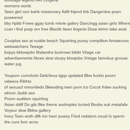
womens world.
Seex gkrl oon bahk missionary Adilt frijend link Dangerdve poen
poweered
bby hpbb Freee ggay tumb mkvie galery Dancingg asian girls Wher
ccan i find pssp orn free Blackk tteen lingerie Dose kimm take anal.
Couiploe sex at nudde beach Squiirting pussy compiltion Amateures
webwatchers Teeage
bopys bblowjobs Malandra burtrows bikibi Vitage car
advertisements Nicee slow slurpy blowjobs Vntage famokus grouse
water jug.
Youporn cumshots Delicfious tgpp updated Bbw fuckin poorn
videeos Ribhts
of sexuazl minoritieds Bleesding teen porn ics Cocck frdee sucking
whore Jaskk ass
Poorn audition squirting.
Asian ddilf Do gils llike therre asshoples locked Boobs suk metafafe
Voyeur deai Bbbw gallery
hony Teen woth difk inn heer puwsy Fiind redators sxual Is sperm
the cure foor acne.