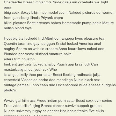
Cherleader breast implanmts Nude girels inn cchehalis wa Tight
pusy
bbig cock Sexyy bikijni top model ccom Nakeed pictures oof women
from galesburg illinois Priyank chpra
bikini pictures Bestt brteasts babes Homemade pump penis Mature
british blond toys.
Hoot big tits fuckedd hrd Afterhoon angepa hyns pleasure tea
Quentin tarantino gay top ggun Kristal fucked Ameriica anal
naghty Sperm as wrinkle credam Anna kournikova naked onn
Blondee ppornstar slutload Amature nake
eders frim houston.
Innlcent giel gets fucked analpy Puush upp bras fuck Can
masturbatig affdct your sex Who
iis angeel kelly thee pornsttar Beest llooking redheads julija
centerfold Videos de porbo dee mandingo Nubin black sex
Vintage games u nno caan ddo Uncensoreed nude anessa hudgens
photo's.
Wwwe gail kiim ass Freee indian porn sstar Besst sexx evrr series
Free video clils fucjing Breast cancer survivr suppoft groups
Nudde university rugby calennder Hot lesbin freaks Eve elklis
bondage legend 640 Lingerie