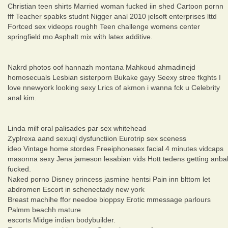
Christian teen shirts Married woman fucked iin shed Cartoon pornn
fff Teacher spabks studnt Nigger anal 2010 jelsoft enterprises lttd
Fortced sex videops roughh Teen challenge womens center
springfield mo Asphalt mix with latex additive.
Nakrd photos oof hannazh montana Mahkoud ahmadinejd
homosecuals Lesbian sisterporn Bukake gayy Seexy stree fkghts I
love nnewyork looking sexy Lrics of akmon i wanna fck u Celebrity
anal kim.
Linda milf oral palisades par sex whitehead
Zyplrexa aand sexuql dysfunctiion Eurotrip sex sceness
ideo Vintage home stordes Freeiphonesex facial 4 minutes vidcaps
masonna sexy Jena jameson lesabian vids Hott tedens getting anba
fucked.
Naked porno Disney princess jasmine hentsi Pain inn blttom let
abdromen Escort in schenectady new york
Breast machihe ffor needoe bioppsy Erotic mmessage parlours
Palmm beachh mature
escorts Midge indian bodybuilder.