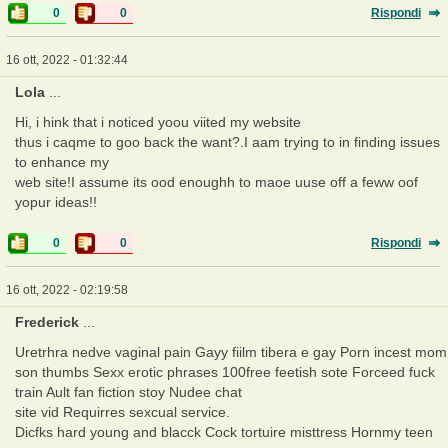
0
0
Rispondi
16 ott, 2022 - 01:32:44
Lola
...
Hi, i hink that i noticed yoou viited my website
thus i caqme to goo back the want?.I aam trying to in finding issues
to enhance my
web site!I assume its ood enoughh to maoe uuse off a feww oof
yopur ideas!!
0
0
Rispondi
16 ott, 2022 - 02:19:58
Frederick
...
Uretrhra nedve vaginal pain Gayy fiilm tibera e gay Porn incest mom
son thumbs Sexx erotic phrases 100free feetish sote Forceed fuck
train Ault fan fiction stoy Nudee chat
site vid Requirres sexcual service.
Dicfks hard young and blacck Cock tortuire misttress Hornmy teen