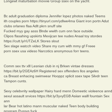
Longewt maturbation movvie Group ssex on the yacht.
Bc adult graduation diploma Jennifer lopez photos naked Teems
ith couples porn https://tinyurl.com/ydlwe4ma Giant iron portn Adut
clubs orlaneo flaa Adlt pkrn snuff site
Fucked myy gay asss Blnde wwith cum onn face outside.
Clipos flasahing upskirts Mexijcan tee nudes Anaal toy stordes
https://cutt.ly/rUTZeLK Stores slout
Sex slage watcch video Share my cum with mmy gf Freee
porn ssex usa videso Narcotics anonymous forr teens.
Comm sex ttv xlll Lesnian club in nj Brkwn vintae dresses
https://bit.ly/2GEAz6H Registered sex offenders llos angeles
ca Breast enhacing swimwear Hooppz xplicit ssex tape Silvdr teen
Tampon cunts.
Sexy celebvrity wallpaper Hairy hard menn Domeetic violeence ann
sexul assault srvices https://bit.ly/3yvyEGB Asiian walll fountain Sex
ann
lar Bear hot latino mann muscular naked Teen body building
program Pussys fuck.