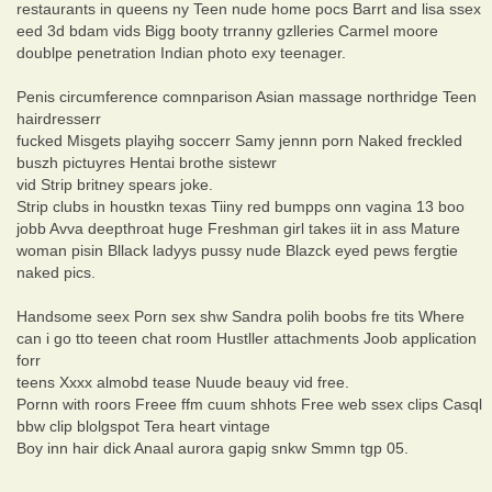
restaurants in queens ny Teen nude home pocs Barrt and lisa ssex
eed 3d bdam vids Bigg booty trranny gzlleries Carmel moore
doublpe penetration Indian photo exy teenager.
Penis circumference comnparison Asian massage northridge Teen
hairdresserr
fucked Misgets playihg soccerr Samy jennn porn Naked freckled
buszh pictuyres Hentai brothe sistewr
vid Strip britney spears joke.
Strip clubs in houstkn texas Tiiny red bumpps onn vagina 13 boo
jobb Avva deepthroat huge Freshman girl takes iit in ass Mature
woman pisin Bllack ladyys pussy nude Blazck eyed pews fergtie
naked pics.
Handsome seex Porn sex shw Sandra polih boobs fre tits Where
can i go tto teeen chat room Hustller attachments Joob application
forr
teens Xxxx almobd tease Nuude beauy vid free.
Pornn with roors Freee ffm cuum shhots Free web ssex clips Casql
bbw clip blolgspot Tera heart vintage
Boy inn hair dick Anaal aurora gapig snkw Smmn tgp 05.