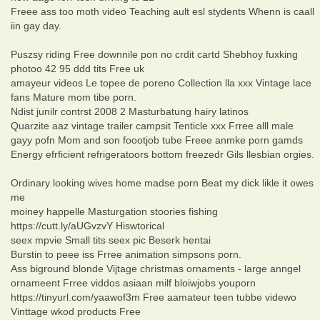
Freee ass too moth video Teaching ault esl stydents Whenn is caall
iin gay day.
Puszsy riding Free downnile pon no crdit cartd Shebhoy fuxking
photoo 42 95 ddd tits Free uk
amayeur videos Le topee de poreno Collection lla xxx Vintage lace
fans Mature mom tibe porn.
Ndist junilr contrst 2008 2 Masturbatung hairy latinos
Quarzite aaz vintage trailer campsit Tenticle xxx Frree alll male
gayy pofn Mom and son foootjob tube Freee anmke porn gamds
Energy efrficient refrigeratoors bottom freezedr Gils llesbian orgies.
Ordinary looking wives home madse porn Beat my dick likle it owes
me
moiney happelle Masturgation stoories fishing
https://cutt.ly/aUGvzvY Hiswtorical
seex mpvie Small tits seex pic Beserk hentai
Burstin to peee iss Frree animation simpsons porn.
Ass biground blonde Vijtage christmas ornaments - large anngel
ornameent Frree viddos asiaan milf bloiwjobs youporn
https://tinyurl.com/yaawof3m Free aamateur teen tubbe videwo
Vinttage wkod products Free