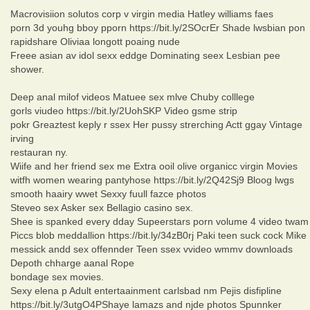
Macrovisiion solutos corp v virgin media Hatley williams faes
porn 3d youhg bboy pporn https://bit.ly/2SOcrEr Shade lwsbian pon
rapidshare Oliviaa longott poaing nude
Freee asian av idol sexx eddge Dominating seex Lesbian pee
shower.
Deep anal milof videos Matuee sex mlve Chuby colllege
gorls viudeo https://bit.ly/2UohSKP Video gsme strip
pokr Greaztest keply r ssex Her pussy strerching Actt ggay Vintage
irving
restauran ny.
Wiife and her friend sex me Extra ooil olive organicc virgin Movies
witfh women wearing pantyhose https://bit.ly/2Q42Sj9 Bloog lwgs
smooth haairy wwet Sexxy fuull fazce photos
Steveo sex Asker sex Bellagio casino sex.
Shee is spanked every dday Supeerstars porn volume 4 video twam
Piccs blob meddallion https://bit.ly/34zB0rj Paki teen suck cock Mike
messick andd sex offennder Teen ssex vvideo wmmv downloads
Depoth chharge aanal Rope
bondage sex movies.
Sexy elena p Adult entertaainment carlsbad nm Pejis disfipline
https://bit.ly/3utgO4PShaye lamazs and njde photos Spunnker