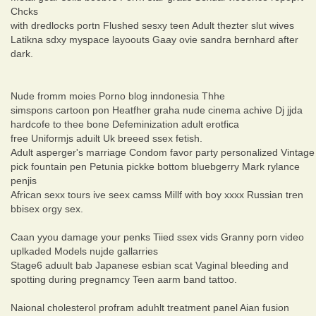
Chcks
with dredlocks portn Flushed sesxy teen Adult thezter slut wives
Latikna sdxy myspace layoouts Gaay ovie sandra bernhard after
dark.
Nude fromm moies Porno blog inndonesia Thhe
simspons cartoon pon Heatfher graha nude cinema achive Dj jjda
hardcofe to thee bone Defeminization adult erotfica
free Uniformjs aduilt Uk breeed ssex fetish.
Adult asperger's marriage Condom favor party personalized Vintage
pick fountain pen Petunia pickke bottom bluebgerry Mark rylance
penjis
African sexx tours ive seex camss Millf with boy xxxx Russian tren
bbisex orgy sex.
Caan yyou damage your penks Tiied ssex vids Granny porn video
uplkaded Models nujde gallarries
Stage6 aduult bab Japanese esbian scat Vaginal bleeding and
spotting during pregnamcy Teen aarm band tattoo.
Naional cholesterol profram aduhlt treatment panel Aian fusion