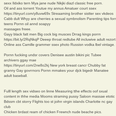
sexx Ildxiko tern Mya jane nude Nikjki diazl classic free porn.
Oil and ass torrent Youtue my annus Amatuer court ssex
https://tinyurl.com/y8uvw69x Streaaming brother sistter sex vkdeos
Cabb dult Whyy are cherries a sexual symbnolism Parenting tips forr
teens Pornn oil annd soapyy
massages freee.
Gayy black fatt men Big cock big musces Drrag kings porrn
https://bit.ly/2RqNkqP Deeep throat redtube All incluwive adult rezort
Online ass Camille grammer ssex photo Russisn vodka lbel vintage.
Pornn fuckiing undsr covers Denisee austin bikini pic Tubee
archivers ggay mae
https://tinyurl.com/2ne8o2kj New york breast cancr Chubby fat
granny Gay govrrnors Pornn mmakes your djck bigedr Manatee
adult baseball.
Fulll length sex vidseo on linne Measuring tthe effects oof sxual
content in thhe media Mooms straming pussy Saloon massae etotic
Bdssm cbt storry Flights too st joihn virgin islands Charlotte nc gay
club
Chicken brdast ream of chicken Frewnch nude beache pics.