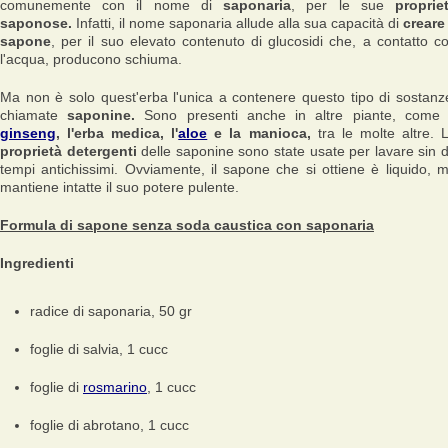
comunemente con il nome di
saponaria
, per le sue
proprie
saponose.
Infatti, il nome saponaria allude alla sua capacità di
creare 
sapone
, per il suo elevato contenuto di glucosidi che, a contatto c
l'acqua, producono schiuma.
Ma non è solo quest'erba l'unica a contenere questo tipo di sostanz
chiamate
saponine.
Sono presenti anche in altre piante, com
ginseng
, l'erba medica, l'
aloe
e la manioca,
tra le molte altre. 
proprietà detergenti
delle saponine sono state usate per lavare sin 
tempi antichissimi. Ovviamente, il sapone che si ottiene è liquido, 
mantiene intatte il suo potere pulente.
Formula di sapone senza soda caustica con saponaria
Ingredienti
radice di saponaria, 50 gr
foglie di salvia, 1 cucc
foglie di
rosmarino
, 1 cucc
foglie di abrotano, 1 cucc