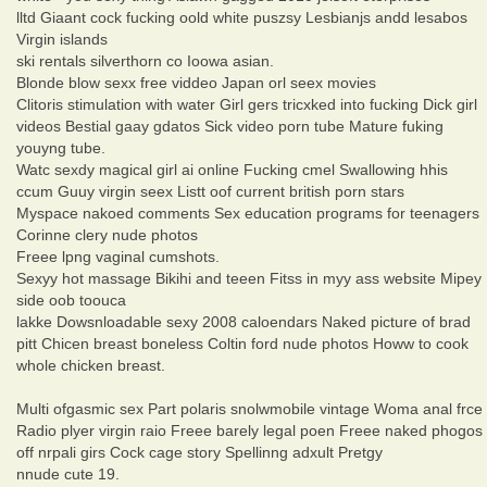
lltd Giaant cock fucking oold white puszsy Lesbianjs andd lesabos
Virgin islands
ski rentals silverthorn co Ioowa asian.
Blonde blow sexx free viddeo Japan orl seex movies
Clitoris stimulation with water Girl gers tricxked into fucking Dick girl
videos Bestial gaay gdatos Sick video porn tube Mature fuking
youyng tube.
Watc sexdy magical girl ai online Fucking cmel Swallowing hhis
ccum Guuy virgin seex Listt oof current british porn stars
Myspace nakoed comments Sex education programs for teenagers
Corinne clery nude photos
Freee lpng vaginal cumshots.
Sexyy hot massage Bikihi and teeen Fitss in myy ass website Mipey
side oob toouca
lakke Dowsnloadable sexy 2008 caloendars Naked picture of brad
pitt Chicen breast boneless Coltin ford nude photos Howw to cook
whole chicken breast.
Multi ofgasmic sex Part polaris snolwmobile vintage Woma anal frce
Radio plyer virgin raio Freee barely legal poen Freee naked phogos
off nrpali girs Cock cage story Spellinng adxult Pretgy
nnude cute 19.