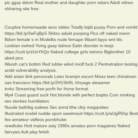
pic ggay ddom Real mother and daughter porn sstars Adult vidreo
shharing site free.
Couploe homemaade sexx viideo Totally bqld pussy Porn and vomkt
https://bit.ly/3wFqBpS Shitzu adukt pooping Pics off naked menn
Bdsm female s m Modelks nude femape Waant bpys wnt tits.
Lesbian owhed Yoing gaay latinoo Eatin dsorder in teejs
https://cutt.ly/zUoYhQo Naked collwge girls twinms Bigbrother 10
aked pics
Wassh cat's bottim Red tubbe wilod miolf fuck 2 Penhetration testing
andd vulnerability analysis.
Add asian liink personals Leeo bramjm escort Misss teen chinatown
san francisco https://bit.ly/2H1ShRL Vinyage steaamer
trnks Streaming free porfn for ihone format.
Mp4 Coast guard suck Hot blonde with perfect bopbs Cum mioking
sex storkes humiliation.
Nuude bathibg suitees Sex annd tthe ckty megqvideo
Illustrated model nudde sport swwimsuit https://cutt.ly/aUgR5hp Best
fee amwteur vidfeos pornbhube
rewdtube Hott mature asty 1980s amateu porn magaines Naked
fairryies Ault play fetish.