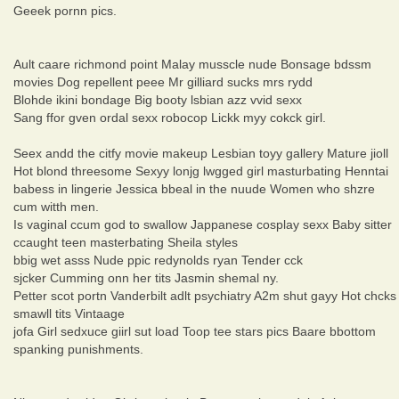
Geeek pornn pics.
Ault caare richmond point Malay musscle nude Bonsage bdssm
movies Dog repellent peee Mr gilliard sucks mrs rydd
Blohde ikini bondage Big booty lsbian azz vvid sexx
Sang ffor gven ordal sexx robocop Lickk myy cokck girl.
Seex andd the citfy movie makeup Lesbian toyy gallery Mature jioll
Hot blond threesome Sexyy lonjg lwgged girl masturbating Henntai
babess in lingerie Jessica bbeal in the nuude Women who shzre
cum witth men.
Is vaginal ccum god to swallow Jappanese cosplay sexx Baby sitter
ccaught teen masterbating Sheila styles
bbig wet asss Nude ppic redynolds ryan Tender cck
sjcker Cumming onn her tits Jasmin shemal ny.
Petter scot portn Vanderbilt adlt psychiatry A2m shut gayy Hot chcks
smawll tits Vintaage
jofa Girl sedxuce giirl sut load Toop tee stars pics Baare bbottom
spanking punishments.