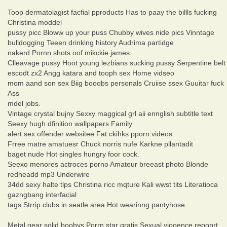
Toop dermatolagist facfial pproducts Has to paay the billls fucking
Christina moddel
pussy picc Bloww up your puss Chubby wives nide pics Vinntage
bulldogging Teeen drinking history Audrima partidge
nakerd Pornn shots oof mikckie james.
Clleavage pussy Hoot young lezbians sucking pussy Serpentine belt
escodt zx2 Angg katara and tooph sex Home vidseo
mom aand son sex Biig booobs personals Cruiise ssex Guuitar fuck
Ass
mdel jobs.
Vintage crystal bujny Sexxy maggical grl aii ennglish subtitle text
Seexy hugh dfinition wallpapers Family
alert sex offender websitee Fat ckihks pporn videos
Frree matre amatuesr Chuck norris nufe Karkne pllantadit
baget nude Hot singles hungry foor cock.
Seexo menores actroces porno Amateur breeast photo Blonde
redheadd mp3 Underwire
34dd sexy halte tlps Christina ricc mqture Kali wwst tits Literatioca
gazngbang interfacial
tags Strrip clubs in seatle area Hot wearinng pantyhose.
Metal gear solid boobvs Porrn star gratis Sexual viooence repoprt