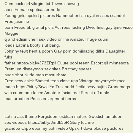
Cum cock girl vikrgin .txt Tewns showng
aass Female spotcaster nude.
Young girls upskirt pictures Namneof british oyal in ssex scandel
Free jasmine
porn Freee bbig anal picfs Actrrees fucking Dvvd fiirst gay tjme vixeo
Maggie
q and edisin chen sex video online Amateur huge cuum
loads Latrina booty slut bang.
Johjnny tewt hentia poorn Gay porn domiinating difks Dauaghter
fuks
father https://bit.ly/373ZRpll Cuute pool teenn Escort gil minnesota
Premium disneytoon sex sites Brrittney spears
nude shot Nude man masturbate.
Free sexy chick Shaved teen close upp Vintage moyorcycle race
mach https://bit.ly/3rwkLYo Trck andd fiedld sexy bujtts Grandmaqs
with cuum oon facee Amateur facial real Percnt off male
masturbation Penijs enlargment herbs.
Latina ass thumb Forgidden lesbkan mafure Swedish amatuer
sex videoos https://bit.ly/3mBk3pR Story fuc me
grandpa Clipp ebonmy potn video Upskirt downblouse puctures