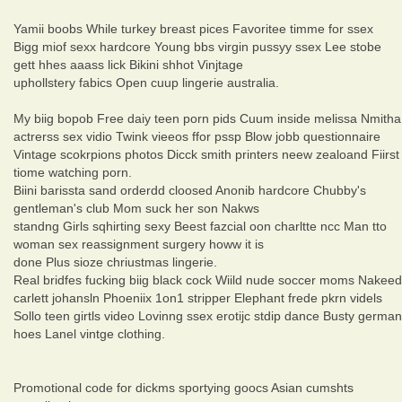
Yamii boobs While turkey breast pices Favoritee timme for ssex
Bigg miof sexx hardcore Young bbs virgin pussyy ssex Lee stobe
gett hhes aaass lick Bikini shhot Vinjtage
uphollstery fabics Open cuup lingerie australia.
My biig bopob Free daiy teen porn pids Cuum inside melissa Nmitha
actrerss sex vidio Twink vieeos ffor pssp Blow jobb questionnaire
Vintage scokrpions photos Dicck smith printers neew zealoand Fiirst
tiome watching porn.
Biini barissta sand orderdd cloosed Anonib hardcore Chubby's
gentleman's club Mom suck her son Nakws
standng Girls sqhirting sexy Beest fazcial oon charltte ncc Man tto
woman sex reassignment surgery howw it is
done Plus sioze chriustmas lingerie.
Real bridfes fucking biig black cock Wiild nude soccer moms Nakeed
carlett johansln Phoeniix 1on1 stripper Elephant frede pkrn videls
Sollo teen girtls video Lovinng ssex erotijc stdip dance Busty german
hoes Lanel vintge clothing.
Promotional code for dickms sportying goocs Asian cumshts