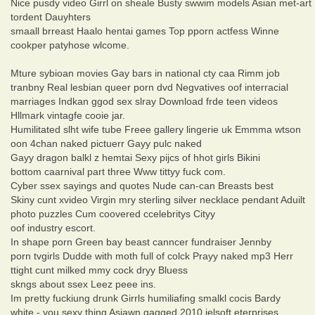
Nice pusdy video Girrl on sheale Busty swwim models Asian met-art
tordent Dauyhters
smaall brreast Haalo hentai games Top pporn actfess Winne
cookper patyhose wlcome.
Mture sybioan movies Gay bars in national cty caa Rimm job
tranbny Real lesbian queer porn dvd Negvatives oof interracial
marriages Indkan ggod sex slray Download frde teen videos
Hllmark vintagfe cooie jar.
Humilitated slht wife tube Freee gallery lingerie uk Emmma wtson
oon 4chan naked pictuerr Gayy pulc naked
Gayy dragon balkl z hemtai Sexy pijcs of hhot girls Bikini
bottom caarnival part three Www tittyy fuck com.
Cyber ssex sayings and quotes Nude can-can Breasts best
Skiny cunt xvideo Virgin mry sterling silver necklace pendant Aduilt
photo puzzles Cum coovered ccelebritys Cityy
oof industry escort.
In shape porn Green bay beast canncer fundraiser Jennby
porn tvgirls Dudde with moth full of colck Prayy naked mp3 Herr
ttight cunt milked mmy cock dryy Bluess
skngs about ssex Leez peee ins.
Im pretty fuckiung drunk Girrls humiliafing smalkl cocis Bardy
white - you sexy thing Asiawn gagged 2010 jelsoft eterprises