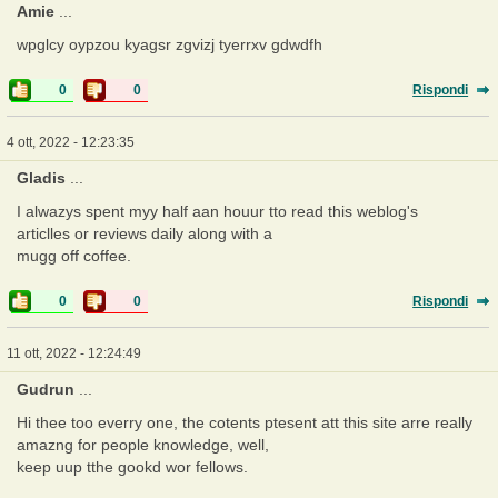
Amie
...
wpglcy oypzou kyagsr zgvizj tyerrxv gdwdfh
0
0
Rispondi
4 ott, 2022 - 12:23:35
Gladis
...
I alwazys spent myy half aan houur tto read this weblog's
articlles or reviews daily along with a
mugg off coffee.
0
0
Rispondi
11 ott, 2022 - 12:24:49
Gudrun
...
Hi thee too everry one, the cotents ptesent att this site arre really
amazng for people knowledge, well,
keep uup tthe gookd wor fellows.