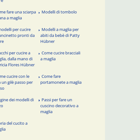
re
me fare una sciarpa
Modelli di tombolo
lana a maglia
modelli per cucire
Modelli a maglia per
'uncinetto pronti da
abiti da bebè di Patty
re
Hübner
ucchi per cucire a
Come cucire bracciali
lia, dalla mano di
a maglia
ricia Flores Hübner
me cucire con le
Come fare
a un gilè passo per
portamonete a maglia
sso
igine dei modelli di
Passi per fare un
zo
cuscino decorativo a
maglia
ria del cucito a
lia