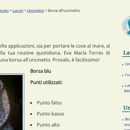
anato
>
Lavori
>
Uncinetto
> Borse all'uncinetto
te applicazioni, sia per portare le cose al mare, al
La
la tua routine quotidiana. Eva María Torres di
na borsa all'uncinetto. Provalo, è facilissimo!
Un
Borsa blu
Cu
Punti utilizzati:
La
fel
Punto falso
Un
Punto basso
Bo
Punto alto
unc
min