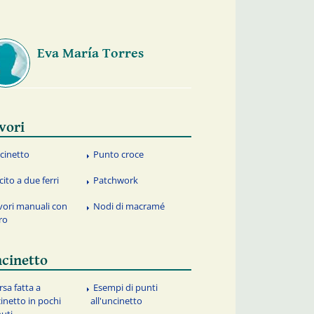
Eva María Torres
vori
cinetto
Punto croce
cito a due ferri
Patchwork
vori manuali con
Nodi di macramé
tro
cinetto
rsa fatta a
Esempi di punti
inetto in pochi
all'uncinetto
uti