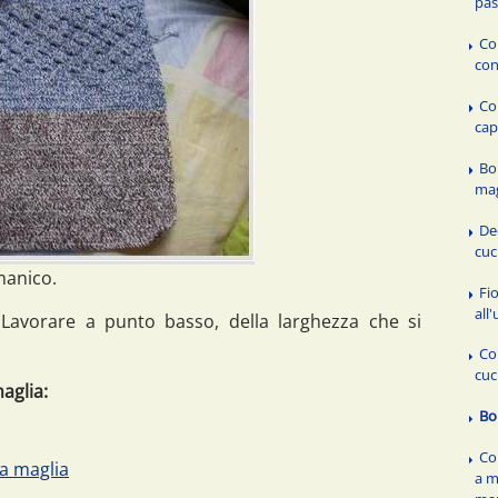
pas
Co
con
Co
cap
Bo
mag
De
cuc
 manico.
Fio
all
 Lavorare a punto basso, della larghezza che si
Co
cuc
aglia:
Bo
Co
a maglia
a m