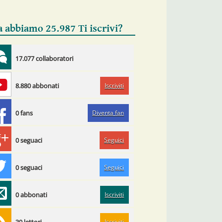
a abbiamo 25.987 Ti iscrivi?
17.077 collaboratori
Iscriviti
8.880 abbonati
Diventa fan
0 fans
Seguici
0 seguaci
Seguici
0 seguaci
Iscriviti
0 abbonati
Iscriviti