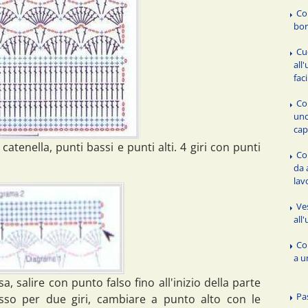
Co
bor
Cu
all
fac
Co
unc
cap
catenella, punti bassi e punti alti. 4 giri con punti
Com
da 
lav
Ve
all
Co
a u
a, salire con punto falso fino all'inizio della parte
Pa
sso per due giri, cambiare a punto alto con le