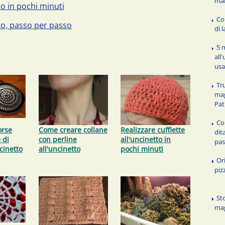
ma
to in pochi minuti
Co
tto, passo per passo
di 
5 
all
usa
Tr
mag
Pat
Co
orse
Come creare collane
Realizzare cuffiette
dit
 di
con perline
all'uncinetto in
pa
cinetto
all'uncinetto
pochi minuti
Or
piz
Sto
mag