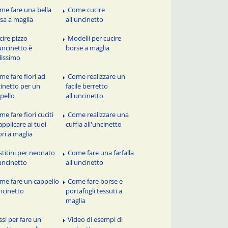
me fare una bella
Come cucire
sa a maglia
all'uncinetto
cire pizzo
Modelli per cucire
'uncinetto è
borse a maglia
ilissimo
me fare fiori ad
Come realizzare un
inetto per un
facile berretto
pello
all'uncinetto
e fare fiori cuciti
Come realizzare una
applicare ai tuoi
cuffia all'uncinetto
ori a maglia
stitini per neonato
Come fare una farfalla
'uncinetto
all'uncinetto
me fare un cappello
Come fare borse e
ncinetto
portafogli tessuti a
maglia
ssi per fare un
Video di esempi di