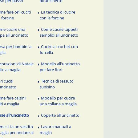
so per passo
all'uncinetto
me fare orli cuciti
La tecnica di cucire
 forcine
con le forcine
me cucire una
Come cucire tappeti
pa all'uncinetto
semplici all'uncinetto
rsa per bambini a
Cucire a crochet con
lia
forcella
corazioni di Natale
Modello all'uncinetto
ite a maglia
per fare fiori
ri cuciti
Tecnica di tessuto
'uncinetto
tunisino
me fare calzini
Modello per cucire
iti a maglia
una collana a maglia
rse all'uncinetto
Coperte all'uncinetto
me si fa un vestito
Lavori manuali a
aglia per andare al
maglia