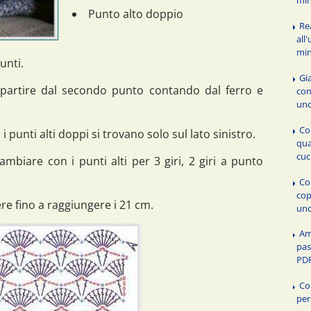
Punto alto doppio
Re
all
min
unti.
Gia
partire dal secondo punto contando dal ferro e
con
unc
Co
punti alti doppi si trovano solo sul lato sinistro.
qua
cuc
mbiare con i punti alti per 3 giri, 2 giri a punto
Co
cop
re fino a raggiungere i 21 cm.
unc
Am
pas
PDF
Co
per