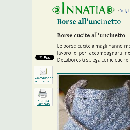
Artigi
Borse all'uncinetto
Borse cucite all'uncinetto
Le borse cucite a magli hanno mol
lavoro o per accompagnarti nel
DeLabores ti spiega come cucire u
Raccomanda
a un amico
Stampa
l'articolo