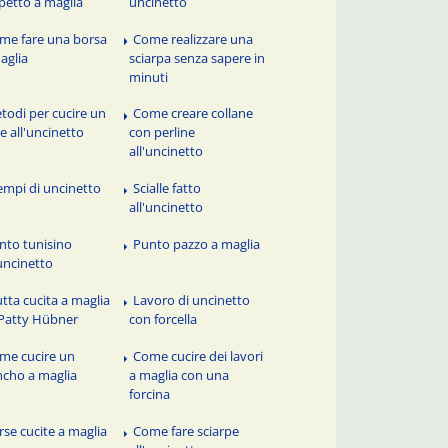
petto a maglia
uncinetto
me fare una borsa
Come realizzare una
aglia
sciarpa senza sapere in
minuti
todi per cucire un
Come creare collane
re all'uncinetto
con perline
all'uncinetto
empi di uncinetto
Scialle fatto
all'uncinetto
nto tunisino
Punto pazzo a maglia
'uncinetto
utta cucita a maglia
Lavoro di uncinetto
Patty Hübner
con forcella
me cucire un
Come cucire dei lavori
cho a maglia
a maglia con una
forcina
rse cucite a maglia
Come fare sciarpe