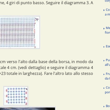
cor
ine, 4 giri di punto basso. Seguire il diagramma 3. A
Co
a m
Me
fio
Es
Pu
2 cm verso l'alto dalla base della borsa, in modo da
all
totale 4 cm. (vedi dettaglio) e seguire il diagramma 4
3 totale in larghezza). Fare l'altro lato allo stesso
Fr
da 
Co
pon
Bo