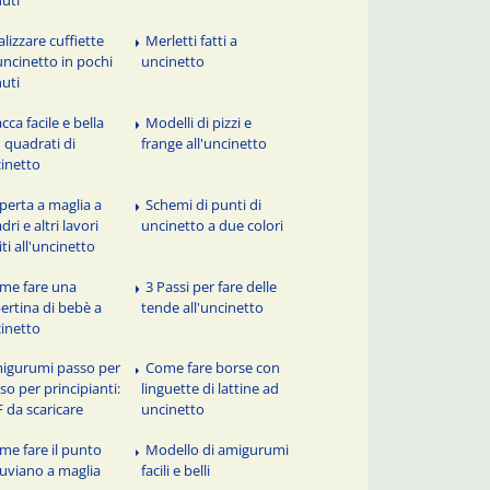
alizzare cuffiette
Merletti fatti a
'uncinetto in pochi
uncinetto
uti
cca facile e bella
Modelli di pizzi e
 quadrati di
frange all'uncinetto
inetto
perta a maglia a
Schemi di punti di
dri e altri lavori
uncinetto a due colori
iti all'uncinetto
me fare una
3 Passi per fare delle
ertina di bebè a
tende all'uncinetto
inetto
igurumi passo per
Come fare borse con
so per principianti:
linguette di lattine ad
 da scaricare
uncinetto
me fare il punto
Modello di amigurumi
uviano a maglia
facili e belli