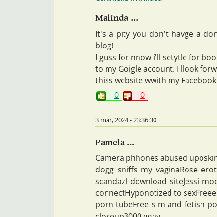
Malinda ...
It's a pity you don't havge a don
blog!
I guss for nnow i'll setytle for 
to my Goigle account. I llook for
thiss website wwith my Facebook 
0
0
3 mar, 2024 - 23:36:30
Pamela ...
Camera phhones abused uposkir
dogg sniffs my vaginaRose eroti
scandazl download siteJessi mod
connectHyponotized to sexFreee 
porn tubeFree s m and fetish po
closeup3000 ggay