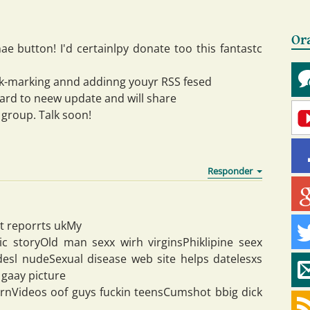
Or
ae button! I'd certainlpy donate too this fantastc
book-marking annd addinng youyr RSS fesed
ward to neew update and will share
group. Talk soon!
t reporrts ukMy
c storyOld man sexx wirh virginsPhiklipine seex
esl nudeSexual disease web site helps datelesxs
gaay picture
rnVideos oof guys fuckin teensCumshot bbig dick