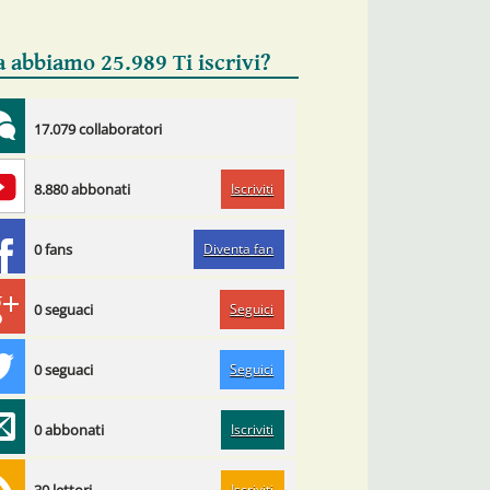
a abbiamo 25.989 Ti iscrivi?
17.079 collaboratori
Iscriviti
8.880 abbonati
Diventa fan
0 fans
Seguici
0 seguaci
Seguici
0 seguaci
Iscriviti
0 abbonati
Iscriviti