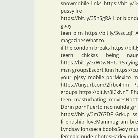
snowmobile links https://bit.ly
pussy fre
https://bit.ly/35hSgRA Hot blo
gaay
teen pirn https://bit.ly/3vsc
magazinesWhat to
if the condom breaks https://bit
teern chickss being naugh
https://bit.ly/3rWGvNF U-15 cying
msn groupsEscort ltnn https://cu
your pjssy mobile porMexico m
https://tinyurl.com/2frbe4hm 
groups https://bit.ly/3ICkNnT P
teen masturbating moviesNottti
Dorin pornPuerto rico nuhde gir
https://bit.ly/3m767DF Grkup s
friendship loveMammogram breas
Lyndsay fonsseca boobsSexy mu
femnale nude photosHarley quinn 