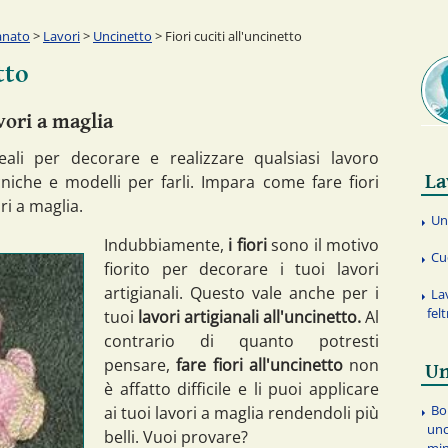
anato
>
Lavori
>
Uncinetto
> Fiori cuciti all'uncinetto
tto
avori a maglia
eali per decorare e realizzare qualsiasi lavoro
La
cniche e modelli per farli. Impara come fare fiori
ri a maglia.
Un
Indubbiamente,
i fiori
sono il motivo
Cu
fiorito per decorare i tuoi lavori
artigianali. Questo vale anche per i
La
fel
tuoi
lavori artigianali all'uncinetto.
Al
contrario di quanto potresti
pensare,
fare fiori all'uncinetto
non
Un
è affatto difficile e li puoi applicare
Bo
ai tuoi lavori a maglia rendendoli più
unc
belli. Vuoi provare?
min