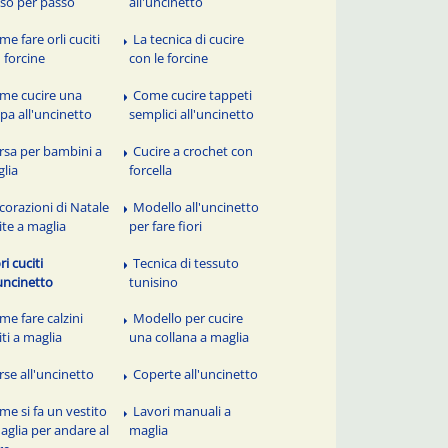
so per passo
all'uncinetto
me fare orli cuciti
La tecnica di cucire
 forcine
con le forcine
me cucire una
Come cucire tappeti
pa all'uncinetto
semplici all'uncinetto
rsa per bambini a
Cucire a crochet con
lia
forcella
corazioni di Natale
Modello all'uncinetto
ite a maglia
per fare fiori
ri cuciti
Tecnica di tessuto
'uncinetto
tunisino
me fare calzini
Modello per cucire
iti a maglia
una collana a maglia
rse all'uncinetto
Coperte all'uncinetto
me si fa un vestito
Lavori manuali a
aglia per andare al
maglia