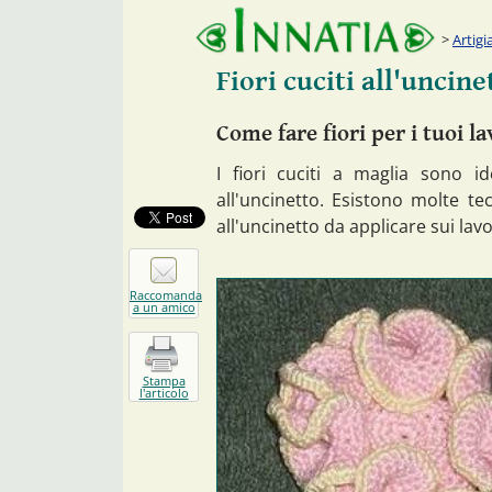
Artigi
Fiori cuciti all'uncine
Come fare fiori per i tuoi l
I fiori cuciti a maglia sono id
all'uncinetto. Esistono molte te
all'uncinetto da applicare sui lavo
Raccomanda
a un amico
Stampa
l'articolo