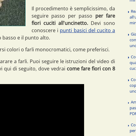
Il procedimento è semplicissimo, da
Re
seguire passo per passo
per fare
all
fiori cuciti all'uncinetto.
Devi sono
min
conoscere i
punti basici del cucito a
Gia
o basso e il punto alto.
con
unc
rsi colori o farli monocromatici, come preferisci.
Co
rare a farli. Puoi seguire le istruzioni del video di
qua
i qui di seguito, dove vedrai
come fare fiori con 8
cuc
Co
cop
unc
Am
pas
PDF
Co
per