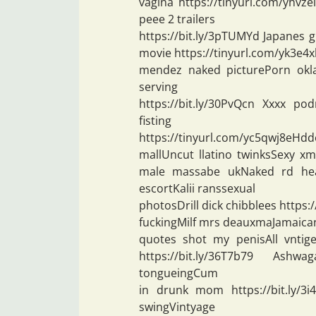
vagina https://tinyurl.com/yhvz
peee 2 trailers
https://bit.ly/3pTUMYd Japanes gi
movie https://tinyurl.com/yk3e4
mendez naked picturePorn okl
serving
https://bit.ly/30PvQcn Xxxx pod
fisting
https://tinyurl.com/yc5qwj8eHd
mallUncut llatino twinksSexy xm
male massabe ukNaked rd heade
escortKalii ranssexual
photosDrill dick chibblees https:
fuckingMilf mrs deauxmaJamaican
quotes shot my penisAll vntig
https://bit.ly/36T7b79 As
tongueingCum
in drunk mom https://bit.ly/3
swingVintyage