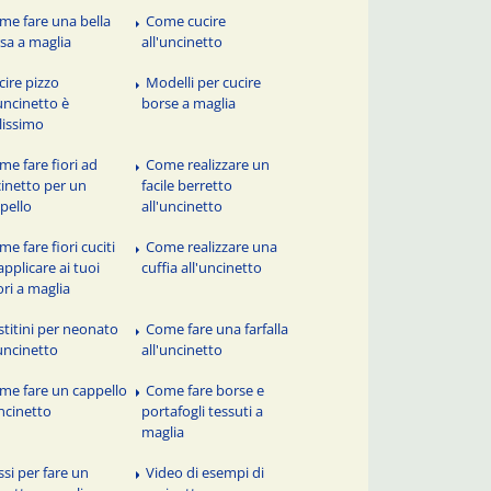
me fare una bella
Come cucire
sa a maglia
all'uncinetto
cire pizzo
Modelli per cucire
'uncinetto è
borse a maglia
ilissimo
me fare fiori ad
Come realizzare un
inetto per un
facile berretto
pello
all'uncinetto
e fare fiori cuciti
Come realizzare una
applicare ai tuoi
cuffia all'uncinetto
ori a maglia
stitini per neonato
Come fare una farfalla
'uncinetto
all'uncinetto
me fare un cappello
Come fare borse e
ncinetto
portafogli tessuti a
maglia
ssi per fare un
Video di esempi di