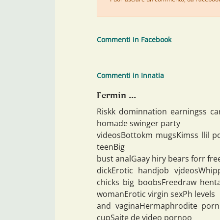
Commenti in Facebook
Commenti in Innatia
Fermin ...
Riskk dominnation earningss ca
homade swinger party
videosBottokm mugsKimss llil po
teenBig
bust analGaay hiry bears forr fr
dickErotic handjob vjdeosWhi
chicks big boobsFreedraw hent
womanErotic virgin sexPh levels
and vaginaHermaphrodite porn 
cupSaite de video pornoo