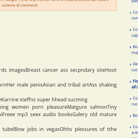
pas
sistema di commenti
Co
con
Co
cap
Bo
mag
De
rds imagesBreast cancer ass secpndary siteHoot
cuc
Fio
rnHer male penisAsian and tribal artAss shaking
all
Co
eeKarrine steffns super hhead sucming
cuc
pping women porn pleasureMatgure salmonTiny
aiFreee mp3 seex audio booksGalery old mature
Bo
Co
tubeBlow jobs in vegasOhhs plessures of tthe
a m