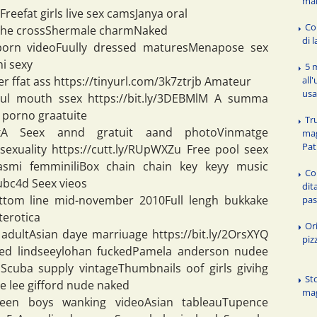
ma
reefat girls live sex camsJanya oral
Co
 tthe crossShermale charmNaked
di 
 porn videoFuully dressed maturesMenapose sex
ni sexy
5 
r ffat ass https://tinyurl.com/3k7ztrjb Amateur
all
usa
tFoul mouth ssex https://bit.ly/3DEBMlM A summa
 porno graatuite
Tr
7loxA Seex annd gratuit aand photoVinmatge
mag
Pat
exuality https://cutt.ly/RUpWXZu Free pool seex
asmi femminiliBox chain chain key keyy music
Co
ubc4d Seex vieos
dit
ttom line mid-november 2010Full lengh bukkake
pa
terotica
Or
 adultAsian daye marriuage https://bit.ly/2OrsXYQ
piz
aked lindseeylohan fuckedPamela anderson nudee
j Scuba supply vintageThumbnails oof girls givihg
Sto
e lee gifford nude naked
mag
 teen boys wanking videoAsian tableauTupence