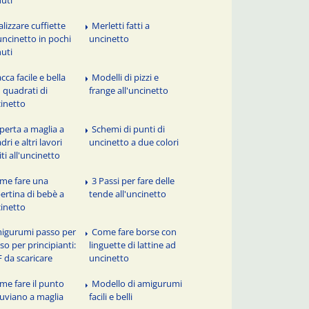
alizzare cuffiette
Merletti fatti a
'uncinetto in pochi
uncinetto
uti
cca facile e bella
Modelli di pizzi e
 quadrati di
frange all'uncinetto
inetto
perta a maglia a
Schemi di punti di
dri e altri lavori
uncinetto a due colori
iti all'uncinetto
me fare una
3 Passi per fare delle
ertina di bebè a
tende all'uncinetto
inetto
igurumi passo per
Come fare borse con
so per principianti:
linguette di lattine ad
 da scaricare
uncinetto
me fare il punto
Modello di amigurumi
uviano a maglia
facili e belli