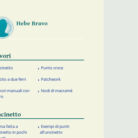
Hebe Bravo
vori
cinetto
Punto croce
cito a due ferri
Patchwork
vori manuali con
Nodi di macramé
tro
cinetto
rsa fatta a
Esempi di punti
inetto in pochi
all'uncinetto
uti