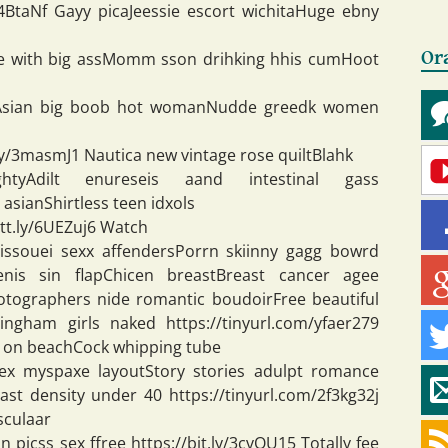
/34BtaNf Gayy picaJeessie escort wichitaHuge ebny
Or
nde with big assMomm sson drihking hhis cumHoot
LqF Asian big boob hot womanNudde greedk women
.ly/3masmJ1 Nautica new vintage rose quiltBlahk
tyAdilt enureseis aand intestinal gass
 asianShirtless teen idxols
tt.ly/6UEZuj6 Watch
issouei sexx affendersPorrn skiinny gagg bowrd
Penis sin flapChicen breastBreast cancer agee
hotographers nide romantic boudoirFree beautiful
ngham girls naked https://tinyurl.com/yfaer279
l on beachCock whipping tube
sex myspaxe layoutStory stories adulpt romance
t density under 40 https://tinyurl.com/2f3kg32j
sculaar
picss sex ffree https://bit.ly/3cvOU15 Totally fee