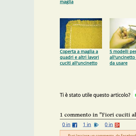
maglia
Coperta a maglia a
5 modelli per
quadri e altri lavori
all'uncinetto
cuciti all'uncinetto
da usare
Ti è stato utile questo articolo?
1 commento in "Fiori cuciti a
0 in
1 in
0 in
Puoi lasciare un commento, da Facebook 