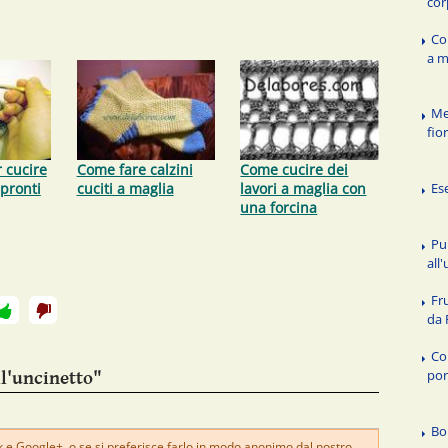
cor
Co
a m
Me
fio
 cucire
Come fare calzini
Come cucire dei
 pronti
cuciti a maglia
lavori a maglia con
Es
una forcina
Pu
all
Fr
da 
Co
pon
ll'uncinetto"
Bo
e Google+, o se si preferisce farlo in modo anonimo dal nostro