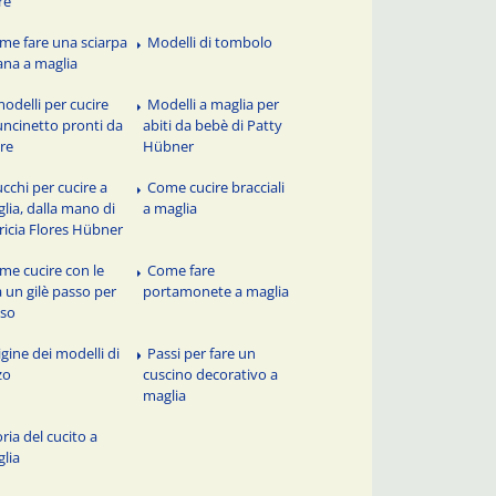
re
me fare una sciarpa
Modelli di tombolo
lana a maglia
modelli per cucire
Modelli a maglia per
'uncinetto pronti da
abiti da bebè di Patty
re
Hübner
ucchi per cucire a
Come cucire bracciali
lia, dalla mano di
a maglia
ricia Flores Hübner
me cucire con le
Come fare
a un gilè passo per
portamonete a maglia
sso
igine dei modelli di
Passi per fare un
zo
cuscino decorativo a
maglia
ria del cucito a
lia