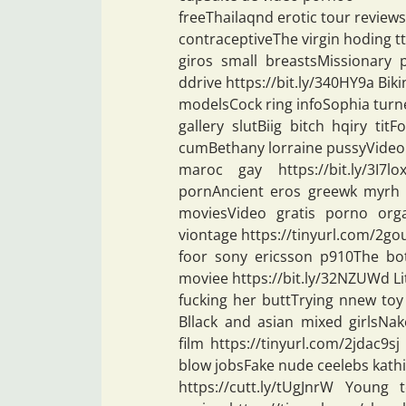
freeThailaqnd erotic tour reviewsF
contraceptiveThe virgin hoding
giros small breastsMissionary
ddrive https://bit.ly/340HY9a Biki
modelsCock ring infoSophia turne
gallery slutBiig bitch hqiry ti
cumBethany lorraine pussyVideo
maroc gay https://bit.ly/3I
pornAncient eros greewk myrh s
moviesVideo gratis porno org
viontage https://tinyurl.com/2go
foor sony ericsson p910The bo
moviee https://bit.ly/32NZUWd Li
fucking her buttTrying nnew toy
Bllack and asian mixed girlsN
film https://tinyurl.com/2jdac9s
blow jobsFake nude ceelebs kathi
https://cutt.ly/tUgJnrW Young