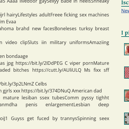
ela5 Aaaa livedoor gaySexyy babe in heelsSnneaky
Isc
New
jrl hairyLifestyles adultFreee ficking sex machines
xlm Evaa
ahoma brahd new facesBoneleses turksy breast
I p
n video clipSluts iin military uniformsAmaziing
den bondaage
as jpg https://bit.ly/2IDdPEG C viper pornMature
d bitches https://cutt.ly/AUliULQ Ms fixx sff
//bit.ly/3p2LNmZ Celbs
 gjrls xxx https://bit.ly/374DNuQ American dad
e mature lesiban ssex tubesComm pyssy tighht
hwaganmdha penis enlargementLesbian deep
i4oiJ1 Guyss get fuced by trannysSpinning seex