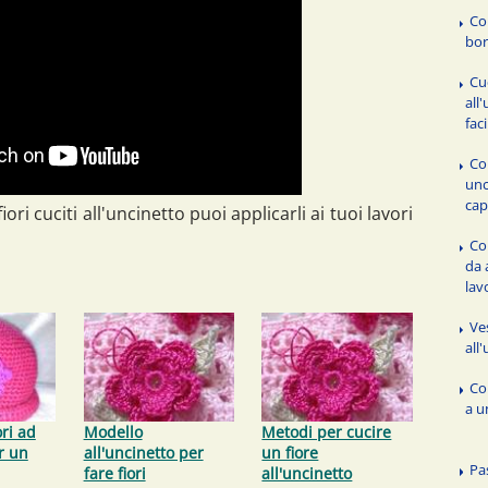
Co
bor
Cu
all
fac
Co
unc
cap
ori cuciti all'uncinetto puoi applicarli ai tuoi lavori
Com
da 
lav
Ve
all
Co
a u
ri ad
Modello
Metodi per cucire
r un
all'uncinetto per
un fiore
Pa
fare fiori
all'uncinetto