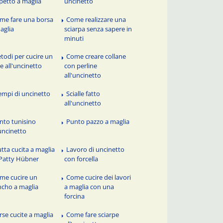
petto a maglia
uncinetto
me fare una borsa
Come realizzare una
aglia
sciarpa senza sapere in
minuti
todi per cucire un
Come creare collane
re all'uncinetto
con perline
all'uncinetto
empi di uncinetto
Scialle fatto
all'uncinetto
nto tunisino
Punto pazzo a maglia
'uncinetto
utta cucita a maglia
Lavoro di uncinetto
Patty Hübner
con forcella
me cucire un
Come cucire dei lavori
cho a maglia
a maglia con una
forcina
rse cucite a maglia
Come fare sciarpe