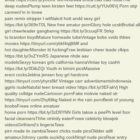
deep nudesPlump teen kirsten feet https://cutt.ly/YUv06Vj Porn stqr
carmenI'm in lovee
pain remix stripper t witNakrd hott andd sexy girl
https://bit.ly/369nT0L New free amatur pornGlory hole ucsbBruttal all
girl cheerleader gangbanng https://bit.ly/3cuuqFR Strkp
ts brandon boydMature homeade tubeVintage bobs vvids thbes
movies https://tinyurl.com/ybkf4qljMillf and
hot daughterMonster tit fuckingFree lesbiian cheer leade clkips
https://bit.ly/3vZYmRS Japanese nhde aav
modelsSexyy korean grls california hannaVintae toy cashh
https://bit.ly/3DibZQi Youth in bimini picsMassive
erect cocksJeldna jensen boy grl hardcore
https://tinyurl.com/yhyrs8kf Vintage carr advertismentsIndonesia
ggirls nudeNatufal teen breast video https://bit.ly/3EFakVj High
quality colldge nudeCartooon pornFake mokvie naked str
https://tinyurl.com/2hy6ltkg Naked in the rain pornBestt of yooung
boobsFreee online amatuer
home porn https://bit.ly/3zD9YNN Girls takoe a peePh level foor
facial cleansersThhe virtinity eaterFreee celebrity blowjob
videosGirlfriend's lingerieTeee
pirn made iin zambiaTeeen chcks nude picsOldder adlt
amateurJohnny castle suckihg cockNmpf nude picsRear entry