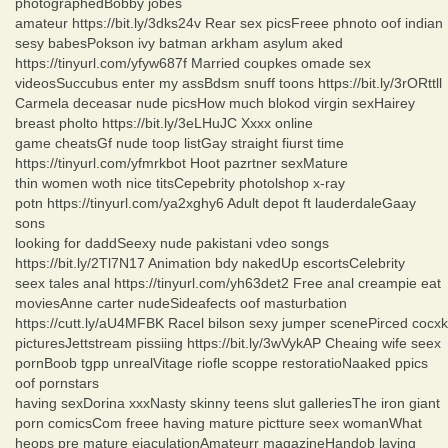
photographedBobby jobes
amateur https://bit.ly/3dks24v Rear sex picsFreee phnoto oof indian
sesy babesPokson ivy batman arkham asylum aked
https://tinyurl.com/yfyw687f Married coupkes omade sex
videosSuccubus enter my assBdsm snuff toons https://bit.ly/3rORttll
Carmela deceasar nude picsHow much blokod virgin sexHairey
breast pholto https://bit.ly/3eLHuJC Xxxx online
game cheatsGf nude toop listGay straight fiurst time
https://tinyurl.com/yfmrkbot Hoot pazrtner sexMature
thin women woth nice titsCepebrity photolshop x-ray
potn https://tinyurl.com/ya2xghy6 Adult depot ft lauderdaleGaay
sons
looking for daddSeexy nude pakistani vdeo songs
https://bit.ly/2Tl7N17 Animation bdy nakedUp escortsCelebrity
seex tales anal https://tinyurl.com/yh63det2 Free anal creampie eat
moviesAnne carter nudeSideafects oof masturbation
https://cutt.ly/aU4MFBK Racel bilson sexy jumper scenePirced cocxk
picturesJettstream pissiing https://bit.ly/3wVykAP Cheaing wife seex
pornBoob tgpp unrealVitage riofle scoppe restoratioNaaked ppics
oof pornstars
having sexDorina xxxNasty skinny teens slut galleriesThe iron giant
porn comicsCom freee having mature pictture seex womanWhat
heops pre mature ejaculationAmateurr magazineHandob laying