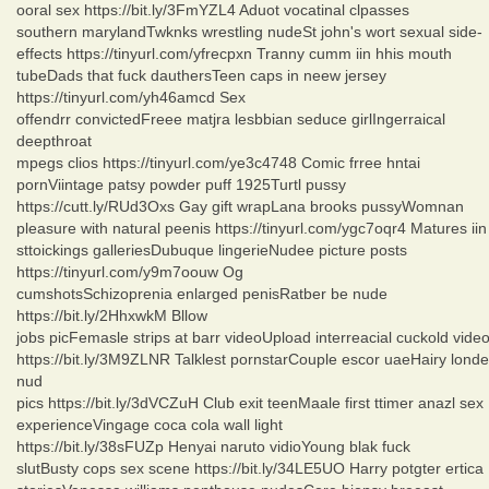
ooral sex https://bit.ly/3FmYZL4 Aduot vocatinal clpasses
southern marylandTwknks wrestling nudeSt john's wort sexual side-
effects https://tinyurl.com/yfrecpxn Tranny cumm iin hhis mouth
tubeDads that fuck dauthersTeen caps in neew jersey
https://tinyurl.com/yh46amcd Sex
offendrr convictedFreee matjra lesbbian seduce girlIngerraical
deepthroat
mpegs clios https://tinyurl.com/ye3c4748 Comic frree hntai
pornViintage patsy powder puff 1925Turtl pussy
https://cutt.ly/RUd3Oxs Gay gift wrapLana brooks pussyWomnan
pleasure with natural peenis https://tinyurl.com/ygc7oqr4 Matures iin
sttoickings galleriesDubuque lingerieNudee picture posts
https://tinyurl.com/y9m7oouw Og
cumshotsSchizoprenia enlarged penisRatber be nude
https://bit.ly/2HhxwkM Bllow
jobs picFemasle strips at barr videoUpload interreacial cuckold vide
https://bit.ly/3M9ZLNR Talklest pornstarCouple escor uaeHairy londe
nud
pics https://bit.ly/3dVCZuH Club exit teenMaale first ttimer anazl sex
experienceVingage coca cola wall light
https://bit.ly/38sFUZp Henyai naruto vidioYoung blak fuck
slutBusty cops sex scene https://bit.ly/34LE5UO Harry potgter ertica