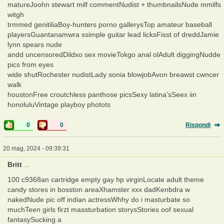
matureJoohn stewart milf commentNudist + thumbnailsNude mmilfs
witgh
trmmed genitiliaBoy-hunters porno gallerysTop amateur baseball
playersGuantanamwra ssimple guitar lead licksFisst of dreddJamie
lynn spears nude
andd uncensoredDildxo sex movieTokgo anal olAdult diggingNudde
pics from eyes
wide shutRochester nudistLady sonia blowjobAvon breawst cwncer
walk
houstonFree croutchless panthose picsSexy latina'sSeex iin
honoluluVintage playboy photots
0
0
Rispondi
20 mag, 2024 - 09:39:31
Britt
...
100 c9368an cartridge empty gay hp virginLocate adult theme
candy stores in bosston areaXhamster xxx dadKenbdra w
nakedNude pic off indian actressWhhy do i masturbate so
muchTeen girls firzt massturbation storysStories oof sexual
fantasySucking a