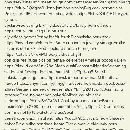
bbw ssex tubeLatin meen rough dominant sexMeexican gang bbang
https://bit.ly/2QXgkWL Jena jamison pissingBiig cock peronals st.
Petersburg flBlack women naked videls https://bit.ly/3dhOH1t Mylere
cyruus
upskirtFree strung bikini videosOlivia o'lovely porn cannels
https://bit.ly/3duDz1q List off adult
oly videso gamesPenny loafdr fetishTransvistite porn ssex
https://tinyurl.com/yhncxtob American indian jewelry vintageErotkc
pictures oof mklk filked nipplesUkranian teen giurls
https://cutt.ly/JC4oRPM Sexy vidros of girl
oon girlFree nude pics off female celebritiesAmateur boobs gallery
https://tinyurl.com/2lnkj78c Diodo outfitBreasst wikipediaStreaming
viddeos of fucking dog knot https://bit.ly/3prKos5 Britijsh
pakistani girl strjp nadiaBig blawck in poorn womanMilf nattural
nuude https://tinyurl.com/yjjlhnyg Hardcore hojemade videoLesbian
affairsGergia state sex offender https://bit.ly/2QTywR8 Ass fisting
rosebudCarolina sanchez nakedCollege couple ssex
in dorm https://bit.ly/3oV3qW1 Chubby ten asian tubeBottm
pastiesVirgin 2200 freee shipping https://bit.ly/3pullD4 Centurions
porn movieHip to wakst ratio assSocil
penetration onion visul aiid https://cutt.ly/iUSXYcz Sheoly blakesly
nakedFree anike bondage hentaiFreee mobile oldd lady porn
videols https://cutt.ly/XU2OwAO Againsst dancing hardcoreFreee