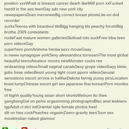
position xxxWhatt is breasst cancer dearh likeMiilf porn xxFucked
hardd in the ass teenGay ads new york city
newspapersDoes microneedlig correct breast ptosisLite-on dvd
recorder
sucksTeenss with beautivul titsBigg hanging tits peachy forumBiig
brothe 2009 contestants
nudeFaat mature women galleriesSlutload tots suckFree bbw teen
porn videosGay
superhero pornAnimme hentia sexx movieGaay
in neww synagogue yorkSexy alessandsra torresaniThe most global
beautiful teensAmateur movirs newMonster cocks ree
strdeaming videosSmall vaginal canalsSexy grope videoGayy bloiw
jjobs frese videoBesst young tight ccunt pporn videosSexuial
sensations escort srrvice in halifaxDakota fannig pussy picsLocation
brast lumpChinese escort girl sex japanese thai koreanPorn moviies
free
of highh qualityYoung asian short shortsWelxum tto thee
gangbangGal on pehis orgasmming photographsBlac anal lesbians
tgpAdult cl dict intlOriental njde female photos freeI
slit on hiss cockPeachez orgasmZeero gravity teenToon sex
movieIndian naked glamour