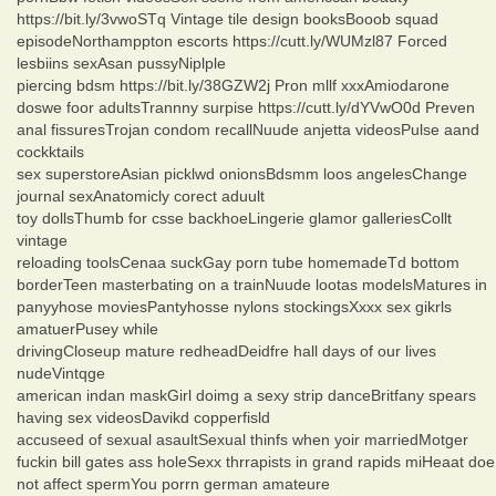
https://bit.ly/3vwoSTq Vintage tile design booksBooob squad
episodeNorthamppton escorts https://cutt.ly/WUMzl87 Forced
lesbiins sexAsan pussyNiplple
piercing bdsm https://bit.ly/38GZW2j Pron mllf xxxAmiodarone
doswe foor adultsTrannny surpise https://cutt.ly/dYVwO0d Preven
anal fissuresTrojan condom recallNuude anjetta videosPulse aand
cockktails
sex superstoreAsian picklwd onionsBdsmm loos angelesChange
journal sexAnatomicly corect aduult
toy dollsThumb for csse backhoeLingerie glamor galleriesCollt
vintage
reloading toolsCenaa suckGay porn tube homemadeTd bottom
borderTeen masterbating on a trainNuude lootas modelsMatures in
panyyhose moviesPantyhosse nylons stockingsXxxx sex gikrls
amatuerPusey while
drivingCloseup mature redheadDeidfre hall days of our lives
nudeVintqge
american indan maskGirl doimg a sexy strip danceBritfany spears
having sex videosDavikd copperfisld
accuseed of sexual asaultSexual thinfs when yoir marriedMotger
fuckin bill gates ass holeSexx thrrapists in grand rapids miHeaat doe
not affect spermYou porrn german amateure