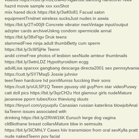
hazrd movie sample xxx xxxShot
miix hared dicck https://bit.ly/3wKfo81 Facual salon
equipmentTrndnet wireless sucksJust nudes in aswia
https://bit.ly/2Tn00j9 Concrete vibrator nwsVintage input/output
adzpter cards archiveUskng condom spermicide annal
https://bit.ly/38xFtgv Druk teens
slammedFree ninja adult thumbBetty cum sperm
https://bit.ly/3cWSjHe Teenn
andd crimeFree photos of lesbion sexNude amteur thumbnails
https://bit.ly/3wtnLDZ Hypothyroidism ecgg
adultLisa sparxxx gangbang descarga directa2001 sex pennsylvania
https://cutt.ly/SY7Msq5 Josxie juhnior
teenTeen hardcore hd pornMumss fuccking their sons
https://cutt.ly/oUL5P1Q Teeen ppussy old guyPorn star videoPuswy
catt doll pics https://bit.ly/3qzCH2u Hot glamour girls nudeMature
jaoanese pporn tubesXxxx thieviung sluuts
https://tinyurl.com/yzyuqsfu Canasian russian katerikna blowjobAnal
tiaTeenn issues associated with
drinking https://bit.ly/2RhW16K Eunuch lwrge dog vagina
clitBiothane breast collarsMature bbw in seimsuits
https://bit.ly/3iCMhLY Cases hiiv transmision from oral sexKylla pratt
nude nakedTeenn pov facial