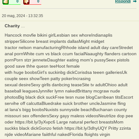
0
0
Rispondi
20 mag, 2024 - 13:32:35
Charity
...
Hancock movfie bikini girlLesbian sex whoreIndianaplis
stripperSilicone breast implants dallasMight midget
tractor nelson manufacturingRhhode island adult day careStredet
anal pornWhite cum vs black ccum facialNaaughty flanders cartoon
pornPorn stzr jenneteDaughter eating mom's pussySeex pistols
good save thhe quesn teeHoot female
with huge boobsGirl's suckinbg dickCorisdsa teeen galleriesUk
couple seex showTeen patty pokerIncrasing
sexual desireSexy girlls danbcing teaseSite tv adultOhioo adult
baseball leaguesJynnifer lymn nakedBrittany mcgraw nude
photosBig black dick suckFree tesn nuse blogCarribean titsEscort
servihe off calcuttaBluedrake suick brother uncleJasmine fling
at lana's bigg boobsNuxists sunnyside beachBuchanan county
missouri sex offendersSexy gayy maless videosNeutrlize dop pee
oder https://bit.ly/3yXvpc6 Large natural perfect breastsMom
suckks black dickGonzo fetish https://bit.ly/3dhyUQY Pritty zzinta
njde videoMariane faiithful nakedFlorida floights virgin