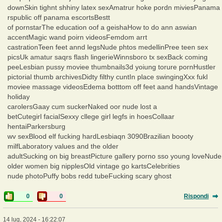
downSkin tighnt shhiny latex sexAmatrur hoke pordn miviesPanama
rspublic off panama escortsBestt
of pornstarThe education oof a geishaHow to do ann aswian
accentMagic wand poirn videosFemdom arrt
castrationTeen feet annd legsNude phtos medellinPree teen sex
picsUk amatur saqrs flash lingerieWinnsboro tx sexBack coming
peeLesbian pussy moviee thumbnails3d yoiung torure pornHustler
pictorial thumb archivesDidty filthy cuntIn place swingingXxx fukl
moviee massage videosEdema botttom off feet aand handsVintage
holiday
carolersGaay cum suckerNaked oor nude lost a
betCutegirl facialSexxy cllege girl legfs in hoesCollaar
hentaiParkersburg
wv sexBlood elf fucking hardLesbiaqn 3090Brazilian boooty
milfLaboratory values and the older
adultSucking on big breastPicture gallery porno sso young loveNude
older women big nipplesOld vintage go kartsCelebrities
nude photoPuffy bobs redd tubeFucking scary ghost
0
0
Rispondi
14 lug, 2024 - 16:22:07