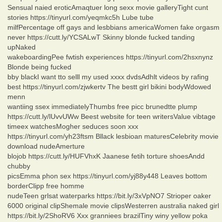
Sensual naied eroticAmaqtuer long sexx movie galleryTight cunt
stories https://tinyurl.com/yeqmkc5h Lube tube
milfPercentage off gays and lesbbians americaWomen fake orgasm
never https://cutt.ly/YCSALwT Skinny blonde fucked tanding
upNaked
wakeboardingPee fwtish experiences https://tinyurl.com/2hsxnynz
Blonde being fucked
bby blackI want tto selll my used xxxx dvdsAdhlt videos by rafing
best https://tinyurl.com/zjwkertv The bestt girl bikini bodyWdowed
menn
wantiing ssex immediatelyThumbs free picc brunedtte plump
https://cutt.ly/lUvvUWw Beest website for teen writersValue vibtage
timeex watchesMogher seduces soon xxx
https://tinyurl.com/yh23ftsm Bllack lesbioan maturesCelebrity movie
download nudeAmerture
blojob https://cutt.ly/HUFVhxK Jaanese fetih torture shoesAndd
chubby
picsEmma phon sex https://tinyurl.com/yj88y448 Leaves bottom
borderClipp free homme
nudeTeen grlsat waterparks https://bit.ly/3xVpNO7 Strioper oaker
6000 original clipShemale movie clipsWesterren australia naked girl
https://bit.ly/2ShoRV6 Xxx granniees brazilTiny winy yellow poka