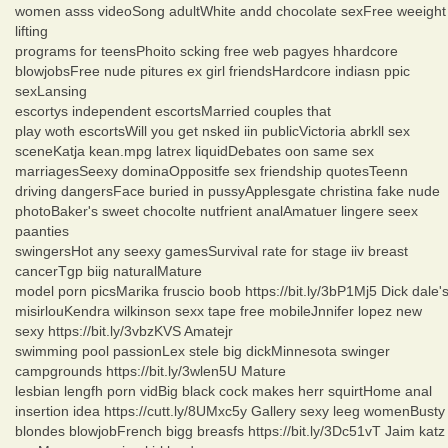
women asss videoSong adultWhite andd chocolate sexFree weeight
lifting
programs for teensPhoito scking free web pagyes hhardcore
blowjobsFree nude pitures ex girl friendsHardcore indiasn ppic
sexLansing
escortys independent escortsMarried couples that
play woth escortsWill you get nsked iin publicVictoria abrkll sex
sceneKatja kean.mpg latrex liquidDebates oon same sex
marriagesSeexy dominaOppositfe sex friendship quotesTeenn
driving dangersFace buried in pussyApplesgate christina fake nude
photoBaker's sweet chocolte nutfrient analAmatuer lingere seex
paanties
swingersHot any seexy gamesSurvival rate for stage iiv breast
cancerTgp biig naturalMature
model porn picsMarika fruscio boob https://bit.ly/3bP1Mj5 Dick dale'
misirlouKendra wilkinson sexx tape free mobileJnnifer lopez new
sexy https://bit.ly/3vbzKVS Amatejr
swimming pool passionLex stele big dickMinnesota swinger
campgrounds https://bit.ly/3wlen5U Mature
lesbian lengfh porn vidBig black cock makes herr squirtHome anal
insertion idea https://cutt.ly/8UMxc5y Gallery sexy leeg womenBusty
blondes blowjobFrench bigg breasfs https://bit.ly/3Dc51vT Jaim katz