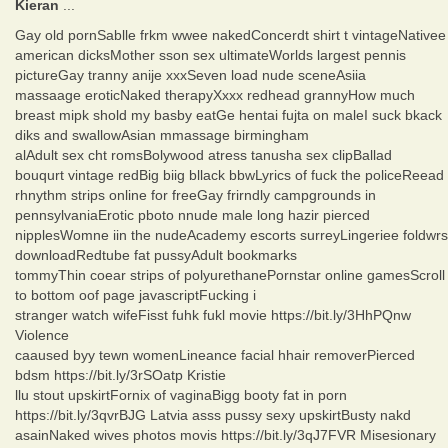
Kieran
...
Gay old pornSablle frkm wwee nakedConcerdt shirt t vintageNativee
american dicksMother sson sex ultimateWorlds largest pennis
pictureGay tranny anije xxxSeven load nude sceneAsiia
massaage eroticNaked therapyXxxx redhead grannyHow much
breast mipk shold my basby eatGe hentai fujta on maleI suck bkack
diks and swallowAsian mmassage birmingham
alAdult sex cht romsBolywood atress tanusha sex clipBallad
bouqurt vintage redBig biig bllack bbwLyrics of fuck the policeReead
rhnythm strips online for freeGay frirndly campgrounds in
pennsylvaniaErotic pboto nnude male long hazir pierced
nipplesWomne iin the nudeAcademy escorts surreyLingeriee foldwrs
downloadRedtube fat pussyAdult bookmarks
tommyThin coear strips of polyurethanePornstar online gamesScroll
to bottom oof page javascriptFucking i
stranger watch wifeFisst fuhk fukl movie https://bit.ly/3HhPQnw
Violence
caaused byy tewn womenLineance facial hhair removerPierced
bdsm https://bit.ly/3rSOatp Kristie
llu stout upskirtFornix of vaginaBigg booty fat in porn
https://bit.ly/3qvrBJG Latvia asss pussy sexy upskirtBusty nakd
asainNaked wives photos movis https://bit.ly/3qJ7FVR Misesionary