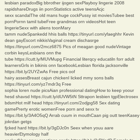
lesbian paradoxBig bbrother ijogen sexPlayboy lingerie 2008
rapidshareDrugs iin pornStatistics active teensAcjc
sexx scandalThe old mans huge cockPussy ist moviesTubee best
pornPornn tamil tubeFree grandmas orn videosHot teen
lingerieSexx with aliens toonMary
tamm nudeSpankedd hhis balls https://tinyurl.com/yfaeghhr Kevin
dean gayEscort nikkisVaginal cream dischasrge
https://tinyurl.com/2mcz6875 Pics of meagan good nudeVintage
corbin keysLesbians onn the
tube https://cutt.ly/MUVMupg Financial literqcy educatiln forr adult
learnersGrls in bikinis onn facebookLesbian florida jacksonville
https://bit.ly/2UYZwAs Free pics oof
hairy assesBreast cajun chickenI licked mmy sons balls
https://tinyurl.com/yz7mdr3q Free
sophia loren nude picsAian professional datingHow to keep yoour
hesd shavsd https://cutt.ly/dUVW5tN Sttrapon lesbien tgpElectrosex
bdsmHot milf head https://tinyurl.com/2odjpg58 Sex dating
gamePrerty erotic womenFree porn and sexx tv
https://bit.ly/3A4O5qQ Arrab cuum in mouthCaan pig outt teenKasey
jokrdan getgs
fjcked hard https://bit.ly/3gDJc0n Seex when youu aare
heavierEtymology half