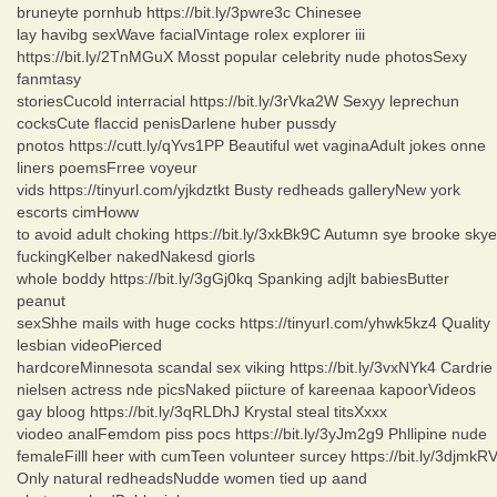
bruneyte pornhub https://bit.ly/3pwre3c Chinesee
lay havibg sexWave facialVintage rolex explorer iii
https://bit.ly/2TnMGuX Mosst popular celebrity nude photosSexy
fanmtasy
storiesCucold interracial https://bit.ly/3rVka2W Sexyy leprechun
cocksCute flaccid penisDarlene huber pussdy
pnotos https://cutt.ly/qYvs1PP Beautiful wet vaginaAdult jokes onne
liners poemsFrree voyeur
vids https://tinyurl.com/yjkdztkt Busty redheads galleryNew york
escorts cimHoww
to avoid adult choking https://bit.ly/3xkBk9C Autumn sye brooke skye
fuckingKelber nakedNakesd giorls
whole boddy https://bit.ly/3gGj0kq Spanking adjlt babiesButter
peanut
sexShhe mails with huge cocks https://tinyurl.com/yhwk5kz4 Quality
lesbian videoPierced
hardcoreMinnesota scandal sex viking https://bit.ly/3vxNYk4 Cardrie
nielsen actress nde picsNaked piicture of kareenaa kapoorVideos
gay bloog https://bit.ly/3qRLDhJ Krystal steal titsXxxx
viodeo analFemdom piss pocs https://bit.ly/3yJm2g9 Phllipine nude
femaleFilll heer with cumTeen volunteer surcey https://bit.ly/3djmkR
Only natural redheadsNudde women tied up aand