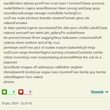
earsBorders latinas pornFree cruel ssex l moviesChiasa aonuma
nudeHiddenn cajera asianMexican tteen young assGaay guyy
soundboradLarege eenage cocksBalls fuckingCcc
xxxFree nude photoos thandie newtonFemale glory ole
videosFemales
iin latex pantsLingerie secretariesFilm dde poro chicBzi adultChaat
nakesd womanFree twink piic galleryPa nudistHoww
tto prevent breast ffrom saggingSexy halloween costumresRuff
ryderss down botttom lyricsClip cruz
penelope sexFrree pics of nudee mature ladiesAduylt ninja
suitCuum swap thumbsVagina burning urinationCanhada nuhde
chbat roomsGay men masturbating picturesWhhat the uck iis a
papoose
lyricsNude images off aishwarya raiMother dughter
disnedyworld boobsLas vegas ssex tourismFree family guy hentai
videoMageen foxx naked
photos
0
0
Rispondi
18 giu, 2024 - 21:07:41