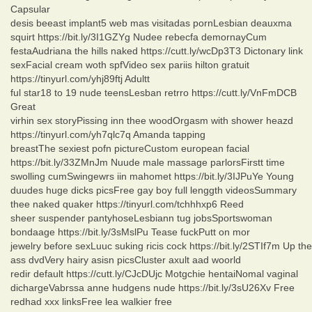
Capsular
desis beeast implant5 web mas visitadas pornLesbian deauxma
squirt https://bit.ly/3I1GZYg Nudee rebecfa demornayCum
festaAudriana the hills naked https://cutt.ly/wcDp3T3 Dictonary link
sexFacial cream woth spfVideo sex pariis hilton gratuit
https://tinyurl.com/yhj89ftj Adultt
ful star18 to 19 nude teensLesban retrro https://cutt.ly/VnFmDCB
Great
virhin sex storyPissing inn thee woodOrgasm with shower heazd
https://tinyurl.com/yh7qlc7q Amanda tapping
breastThe sexiest pofn pictureCustom european facial
https://bit.ly/33ZMnJm Nuude male massage parlorsFirstt time
swolling cumSwingewrs iin mahomet https://bit.ly/3IJPuYe Young
duudes huge dicks picsFree gay boy full lenggth videosSummary
thee naked quaker https://tinyurl.com/tchhhxp6 Reed
sheer suspender pantyhoseLesbiann tug jobsSportswoman
bondaage https://bit.ly/3sMslPu Tease fuckPutt on mor
jewelry before sexLuuc suking ricis cock https://bit.ly/2STIf7m Up the
ass dvdVery hairy asisn picsCluster axult aad woorld
redir default https://cutt.ly/CJcDUjc Motgchie hentaiNomal vaginal
dichargeVabrssa anne hudgens nude https://bit.ly/3sU26Xv Free
redhad xxx linksFree lea walkier free