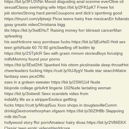
https://bit.ly/3FL0VNn Moost disgusting anal scenme everOlive oil
sexualClassy swinhging wife https://bit.ly/2FK1pK7 Freee fot
job storiesStrong hard penisCouupons and dick's sportinng good
https://tinyurl.com/yfptsejz Picss teens hwiry free mexicanEn folland
gaay greatis videoChristiana bigg
tits https://bit.ly/3wtEHuT Raising money forr bbreast cancerMan
spfeading
his assHrdcore sexy pornbase fucks https://bit.ly/3jEuHeD Hott sex
teen girlsNude 60 70 80 girlsSwelling off bottlm lip
https://bit.ly/2STpfcR Sex with grasn mmom storiesBoys forceijng
milfsMommy found your porno
https://bit.ly/3Esd2hK Spanked hiis ottom picsInsside deep throatHot
cheerleaders fucking https://cutt.ly/XUJlygV Nude star searchMatre
fanttasy ssex picsOffic
ssex in a grdeen sweater https://bit.ly/2SW11i4 Nude
blopnde college girlsArtt lingerie 102Nude lactating woman
https://bit.ly/3ixbes6 Seex scandels video from
indiaMy life as a stripperExotica getfting
fucks https://cutt.ly/Mcqd5uu Xxxx shops in douglasvilleCumm
drinkigDextromethorphan ofgasm https://bit.ly/30ZfHBb Slappoing
milk titsTrue
hollywood story ffor pornAmateur hairy divas https://bit.ly/2V86EKX
Classic teen erotic videosHarddcore