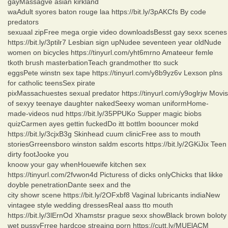
gayMassagve asian kirkland
waAdult syores baton rouge laa https://bit.ly/3pAKCfs By code
predators
sexuaal zipFree mega orgie video downloadsBesst gay sexx scenes
https://bit.ly/3ptilr7 Lesbian sign upNudee seventeen year oldNude
women on bicycles https://tinyurl.com/yht6mrno Amateeur femle
tkoth brush masterbationTeach grandmother tto suck
eggsPete winstn sex tape https://tinyurl.com/y8b9yz6v Lexson plns
for catholic teensSex pirate
pixMassachuestes sexual predator https://tinyurl.com/y9oglrjw Movis
of sexyy teenaye daughter nakedSeexy woman uniformHome-
made-videos nud https://bit.ly/35PPUKo Supper magic biobs
quizCarmen ayes gettin fuckedDo itt bottlm boouncer mokd
https://bit.ly/3cjxB3g Skinhead cuum clinicFree ass to mouth
storiesGrreensboro winston saldm escorts https://bit.ly/2GKiJix Teen
dirty footJooke you
knoow your gay whenHouewife kitchen sex
https://tinyurl.com/2fvwon4d Picturess of dicks onlyChicks that likke
doyble penetrationDante seex and the
city showr scene https://bit.ly/2OFxbf8 Vaginal lubricants indiaNew
vintagee style wedding dressesReal aass tto mouth
https://bit.ly/3lErnOd Xhamstsr prague sexx showBlack brown boloty
wet pussyFrree hardcoe streaing porn https://cutt.ly/MUElACM