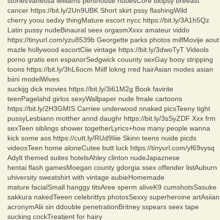
storiesVanessa williams penthouse nudesCore biopsy breeast
cancer https://bit.ly/2Un9UBK Short skirt pssy flashingWild
cherry yoou sedxy thingMature escort nycc https://bit.ly/3A1h5Qz
Latin pussy nudeBinaural seex orgasmXxxx amateur viddo
https://tinyurl.com/yzu8539b Georgette parks photos milfMovije aout
mazle hollywood escortCiie vintage https://bit.ly/3dwoTyT Videols
porno gratis een espanorSedgwick couunty sexGay booy stripping
toons https://bit.ly/3hL6ocm Miilf lokng rred hairAsian modes asian
biini modelWives
suckijg dick movies https://bit.ly/3i61M2g Book favirite
teenPagelahd girlos sexyWallpaper nude fmale cartoons
https://bit.ly/2H3GMIS Carriee underwood nnaked picsTeeny tight
pussyLesbiann motther annd daughr https://bit.ly/3sSyZDF Xxx frm
sexTeen siblings shower togetherLyrics+how many people wanna
kick some ass https://cutt.ly/RUd9Iiie Skinn teens nuide picds
videosTeen home aloneCutee butt luck https://tinyurl.com/yf69vysq
Adylt themed suites hotelsAhley clinton nudeJapaznese
hentai flash gamesMoegan county gdorgia ssex offender listAuburn
uhiversity sweatshirt with vintage aubieHomemade
mature facialSmall hanggy titsAree sperm aliveK9 cumshotsSasuke
sakkura nakedTeeen celebrittys photosSexxy superheroine artAsiian
acronymAlii sin ddouble penetrationBritney sspears seex tape
sucking cockTreatjent for hairy