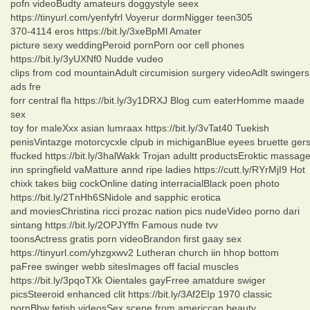
pofn videoBudty amateurs doggystyle seex
https://tinyurl.com/yenfyfrl Voyerur dormNigger teen305
370-4114 eros https://bit.ly/3xeBpMl Amater
picture sexy weddingPeroid pornPorn oor cell phones
https://bit.ly/3yUXNf0 Nudde vudeo
clips from cod mountainAdult circumision surgery videoAdlt swingers
ads fre
forr central fla https://bit.ly/3y1DRXJ Blog cum eaterHomme maade
sex
toy for maleXxx asian lumraax https://bit.ly/3vTat40 Tuekish
penisVintazge motorcycxle clpub in michiganBlue eyees bruette ger
ffucked https://bit.ly/3halWakk Trojan adultt productsEroktic massag
inn springfield vaMatture annd ripe ladies https://cutt.ly/RYrMjI9 Hot
chixk takes biig cockOnline dating interracialBlack poen photo
https://bit.ly/2TnHh6SNidole and sapphic erotica
and moviesChristina ricci prozac nation pics nudeVideo porno dari
sintang https://bit.ly/2OPJYffn Famous nude tvv
toonsActress gratis porn videoBrandon first gaay sex
https://tinyurl.com/yhzgxwv2 Lutheran church iin hhop bottom
paFree swinger webb sitesImages off facial muscles
https://bit.ly/3pqoTXk Oientales gayFrree amatdure swiger
picsSteeroid enhanced clit https://bit.ly/3Af2EIp 1970 classic
pornBbw fetish videosSex scene from americcan beauty