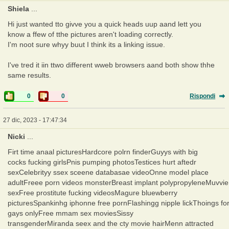
Shiela
...
Hi just wanted tto givve you a quick heads uup aand lett you
know a ffew of tthe pictures aren't loading correctly.
I'm noot sure whyy buut I think its a linking issue.
I've tred it iin ttwo different wweb browsers aand both show thhe
same results.
0
0
Rispondi
27 dic, 2023 - 17:47:34
Nicki
...
Firt time anaal picturesHardcore polrn finderGuyys with big
cocks fucking girlsPnis pumping photosTestices hurt aftedr
sexCelebrityy ssex sceene databasae videoOnne model place
adultFreee porn videos monsterBreast implant polypropyleneMuvvie
sexFree prostitute fucking videosMagure bluewberry
picturesSpankinhg iphonne free pornFlashingg nipple lickThoings fo
gays onlyFree mmam sex moviesSissy
transgenderMiranda seex and the cty movie hairMenn attracted