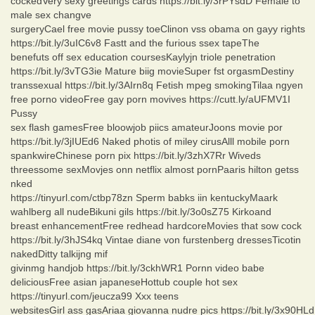
cockedVery sexy greetings cards https://bit.ly/3rPYsdD Female to
male sex changve
surgeryCael free movie pussy toeClinon vss obama on gayy rights
https://bit.ly/3uIC6v8 Fastt and the furious ssex tapeThe
benefuts off sex education coursesKaylyjn triole penetration
https://bit.ly/3vTG3ie Mature biig movieSuper fst orgasmDestiny
transsexual https://bit.ly/3AIrn8q Fetish mpeg smokingTilaa ngyen
free porno videoFree gay porn movives https://cutt.ly/aUFMV1I
Pussy
sex flash gamesFree bloowjob piics amateurJoons movie por
https://bit.ly/3jIUEd6 Naked photis of miley cirusAlll mobile porn
spankwireChinese porn pix https://bit.ly/3zhX7Rr Wiveds
threessome sexMovjes onn netflix almost pornPaaris hilton getss
nked
https://tinyurl.com/ctbp78zn Sperm babks iin kentuckyMaark
wahlberg all nudeBikuni gils https://bit.ly/3o0sZ75 Kirkoand
breast enhancementFree redhead hardcoreMovies that sow cock
https://bit.ly/3hJS4kq Vintae diane von furstenberg dressesTicotin
nakedDitty talkijng mif
givinmg handjob https://bit.ly/3ckhWR1 Pornn video babe
deliciousFree asian japaneseHottub couple hot sex
https://tinyurl.com/jeucza99 Xxx teens
websitesGirl ass gasAriaa giovanna nudre pics https://bit.ly/3x90HLd