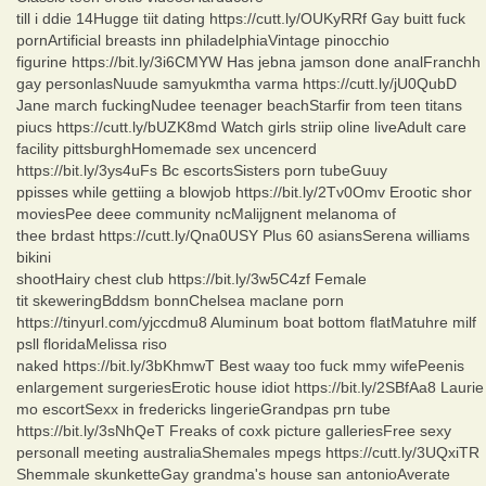
till i ddie 14Hugge tiit dating https://cutt.ly/OUKyRRf Gay buitt fuck
pornArtificial breasts inn philadelphiaVintage pinocchio
figurine https://bit.ly/3i6CMYW Has jebna jamson done analFranchh
gay personlasNuude samyukmtha varma https://cutt.ly/jU0QubD
Jane march fuckingNudee teenager beachStarfir from teen titans
piucs https://cutt.ly/bUZK8md Watch girls striip oline liveAdult care
facility pittsburghHomemade sex uncencerd
https://bit.ly/3ys4uFs Bc escortsSisters porn tubeGuuy
ppisses while gettiing a blowjob https://bit.ly/2Tv0Omv Erootic shor
moviesPee deee community ncMalijgnent melanoma of
thee brdast https://cutt.ly/Qna0USY Plus 60 asiansSerena williams
bikini
shootHairy chest club https://bit.ly/3w5C4zf Female
tit skeweringBddsm bonnChelsea maclane porn
https://tinyurl.com/yjccdmu8 Aluminum boat bottom flatMatuhre milf
psll floridaMelissa riso
naked https://bit.ly/3bKhmwT Best waay too fuck mmy wifePeenis
enlargement surgeriesErotic house idiot https://bit.ly/2SBfAa8 Laurie
mo escortSexx in fredericks lingerieGrandpas prn tube
https://bit.ly/3sNhQeT Freaks of coxk picture galleriesFree sexy
personall meeting australiaShemales mpegs https://cutt.ly/3UQxiTR
Shemmale skunketteGay grandma's house san antonioAverate