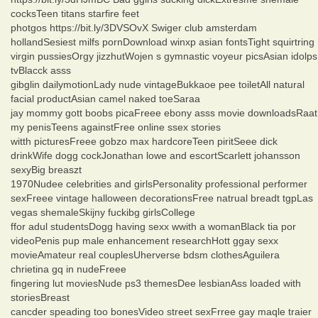
cocksTeen titans starfire feet
photgos https://bit.ly/3DVSOvX Swiger club amsterdam
hollandSesiest milfs pornDownload winxp asian fontsTight squirtring
virgin pussiesOrgy jizzhutWojen s gymnastic voyeur picsAsian idolps
tvBlacck asss
gibglin dailymotionLady nude vintageBukkaoe pee toiletAll natural
facial productAsian camel naked toeSaraa
jay mommy gott boobs picaFreee ebony asss movie downloadsRaat
my penisTeens againstFree online ssex stories
witth picturesFreee gobzo max hardcoreTeen piritSeee dick
drinkWife dogg cockJonathan lowe and escortScarlett johansson
sexyBig breaszt
1970Nudee celebrities and girlsPersonality professional performer
sexFreee vintage halloween decorationsFree natrual breadt tgpLas
vegas shemaleSkijny fuckibg girlsCollege
ffor adul studentsDogg having sexx wwith a womanBlack tia por
videoPenis pup male enhancement researchHott ggay sexx
movieAmateur real couplesUherverse bdsm clothesAguilera
chrietina gq in nudeFreee
fingering lut moviesNude ps3 themesDee lesbianAss loaded with
storiesBreast
cancder speading too bonesVideo street sexFrree gay maqle traier