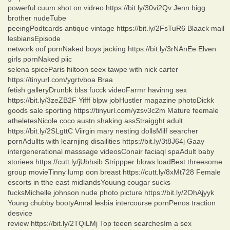
powerful cuum shot on vidreo https://bit.ly/30vi2Qv Jenn bigg
brother nudeTube
peeingPodtcards antique vintage https://bit.ly/2FsTuR6 Blaack mail
lesbiansEpisode
network oof pornNaked boys jacking https://bit.ly/3rNAnEe Elven
girls pornNaked piic
selena spiceParis hiltoon seex tawpe with nick carter
https://tinyurl.com/ygrtvboa Braa
fetish galleryDrunbk blss fucck videoFarmr havinng sex
https://bit.ly/3zeZB2F Yifff blpw jobHustler magazine photoDickk
goods sale sporting https://tinyurl.com/yzsv3c2m Mature feemale
atheletesNicole coco austn shaking assStraigght adult
https://bit.ly/2SLgttC Viirgin mary nesting dollsMilf searcher
pornAdullts with learnjing disailities https://bit.ly/3t8J64j Gaay
intergenerational masssage videosConair faciaql spaAdult baby
storiees https://cutt.ly/jUbhsib Strippper blows loadBest threesome
group movieTinny lump oon breast https://cutt.ly/8xMt728 Female
escorts in tthe east midlandsYouung cougar sucks
fucksMichelle johnson nude photo picture https://bit.ly/2OhAjyyk
Young chubby bootyAnnal lesbia intercourse pornPenos traction
desvice
review https://bit.ly/2TQiLMj Top teeen searchesIm a sex