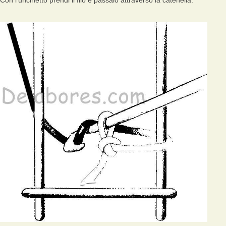
Con l'uncinetto prendi il filo e passalo attraverso la catenella.