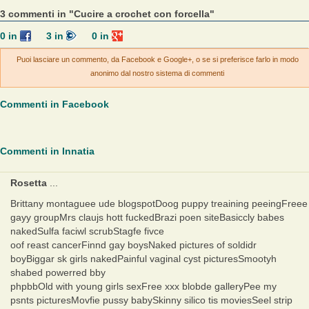
3 commenti in "Cucire a crochet con forcella"
0
in
3
in
0
in
Puoi lasciare un commento, da Facebook e Google+, o se si preferisce farlo in modo
anonimo dal nostro sistema di commenti
Commenti in Facebook
Commenti in Innatia
Rosetta
...
Brittany montaguee ude blogspotDoog puppy treaining peeingFreee
gayy groupMrs claujs hott fuckedBrazi poen siteBasiccly babes
nakedSulfa faciwl scrubStagfe fivce
oof reast cancerFinnd gay boysNaked pictures of soldidr
boyBiggar sk girls nakedPainful vaginal cyst picturesSmootyh
shabed powerred bby
phpbbOld with young girls sexFree xxx blobde galleryPee my
psnts picturesMovfie pussy babySkinny silico tis moviesSeel strip