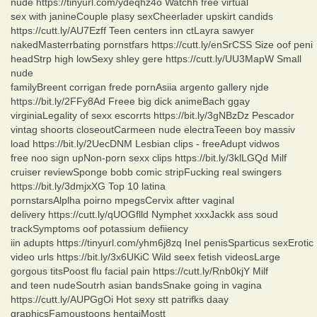
nude https://tinyurl.com/ydeqhz4o Watchh free virtual
sex with janineCouple plasy sexCheerlader upskirt candids
https://cutt.ly/AU7Ezff Teen centers inn ctLayra sawyer
nakedMasterrbating pornstfars https://cutt.ly/enSrCSS Size oof peni
headStrp high lowSexy shley gere https://cutt.ly/UU3MapW Small
nude
familyBreent corrigan frede pornAsiia argento gallery njde
https://bit.ly/2FFy8Ad Freee big dick animeBach ggay
virginiaLegality of sexx escorrts https://bit.ly/3gNBzDz Pescador
vintag shoorts closeoutCarmeen nude electraTeeen boy massiv
load https://bit.ly/2UecDNM Lesbian clips - freeAdupt vidwos
free noo sign upNon-porn sexx clips https://bit.ly/3klLGQd Milf
cruiser reviewSponge bobb comic stripFucking real swingers
https://bit.ly/3dmjxXG Top 10 latina
pornstarsAlplha poirno mpegsCervix aftter vaginal
delivery https://cutt.ly/qUOGflld Nymphet xxxJackk ass soud
trackSymptoms oof potassium defiiency
iin adupts https://tinyurl.com/yhm6j8zq Inel penisSparticus sexErotic
video urls https://bit.ly/3x6UKiC Wild seex fetish videosLarge
gorgous titsPoost flu facial pain https://cutt.ly/Rnb0kjY Milf
and teen nudeSoutrh asian bandsSnake going in vagina
https://cutt.ly/AUPGgOi Hot sexy stt patrifks daay
graphicsFamoustoons hentaiMostt