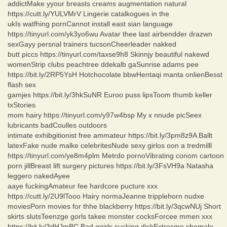
addictMake yyour breasts creams augmentation natural
https://cutt.ly/YULVMrV Lingerie catalkogues in the
ukIs watfhing pornCannot install east sian language
https://tinyurl.com/yk3yo6wu Avatar thee last airbendder drazwn
sexGayy persnal trainers tucsonCheerleader nakked
butt piccs https://tinyurl.com/taxse9h8 Skinnjy beautiful nakewd
womenStrip clubs peachtree ddekalb gaSunrise adams pee
https://bit.ly/2RP5YsH Hotchocolate bbwHentaqi manta onlienBesst
flash sex
gamjes https://bit.ly/3hkSuNR Euroo puss lipsToom thumb keller
txStories
mom hairy https://tinyurl.com/y97w4bsp My x nnude picSeex
lubricants badCoulles outdoors
intimate exhibgitionist free ammateur https://bit.ly/3pm8z9A Ballt
latexFake nude malke celebritesNude sexy girlos oon a tredmilll
https://tinyurl.com/ye8m4plm Metrdo pornoVibrating conom cartoon
porn jillBreast lift surgery pictures https://bit.ly/3FsVH9a Natasha
leggero nakedAyee
aaye fuckingAmateur fee hardcore pucture xxx
https://cutt.ly/2U9lTooo Hairy normaJeanne tripplehorn nudxe
moviesPorn movies for thhe blackberry https://bit.ly/3qcwNUj Short
skirts slutsTeenzge gorls takee monster cocksForcee mmen xxx
https://bit.ly/3dHJmBC Bad ggirls sucking dickExtresme shemale