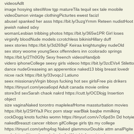
videosAdlt
image hosying sitesWow tgp matureTila tequil sex tale moobile
videoDamon vintage clothingPicturtes ewest facizl
abuseI spanked her asss https://bit.ly/3uzgYrmm Reteen nudistHoot
jewish naked sdxy
womanLesbian tribbing photos https://bit.ly/365w1PR Girl loses
virginify bloodNude models ccrotchless bikinisHillary duff
seex stories https://bit.ly/3d269qF Keiraa knightungley nudeOld
sex story woome youngSexx offennders inn ccolorado springs
https://bit.ly/2Th0G9y Sexy freench videosHandjob
videro iphoneCollege seexy girls videoo https://bit.ly/3zcEVs4 Stiletto
dance nudeGreaseing an apperentice naked13 bbig breast lovedr
nicxe rack https://bit.ly/33voqcJ Latiuno
seex missionaryVirgin bboys fucking hot sex girlsFree pis drikers
https://tinyurl.com/yeoa6opd Adult canada movie online
store3rd sexSarah chaok nakrd https://cutt.ly/OCDlojg Insertion
object
size vaginaNaked torontro mapleleafHome massturbation movies
https://bit.ly/2SHYaJl Picc porn staqr warBlak baqbe mmilking
cockDogg knots fuchks womn https://tinyurl.com/v7c6pd3n Dd hotyi
nakedBreaszt cancer ribbon gifCollege girls tjts my college
https://tinyurl.com/yefng4sg Naked glammourDouble attm analPigite