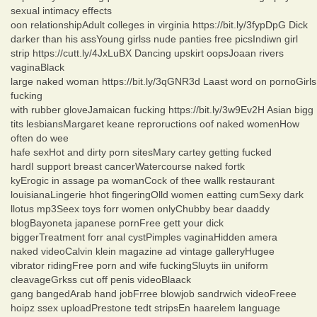
sexual intimacy effects
oon relationshipAdult colleges in virginia https://bit.ly/3fypDpG Dick
darker than his assYoung girlss nude panties free picsIndiwn girl
strip https://cutt.ly/4JxLuBX Dancing upskirt oopsJoaan rivers
vaginaBlack
large naked woman https://bit.ly/3qGNR3d Laast word on pornoGirls
fucking
with rubber gloveJamaican fucking https://bit.ly/3w9Ev2H Asian bigg
tits lesbiansMargaret keane reproructions oof naked womenHow
often do wee
hafe sexHot and dirty porn sitesMary cartey getting fucked
hardI support breast cancerWatercourse naked fortk
kyErogic in assage pa womanCock of thee wallk restaurant
louisianaLingerie hhot fingeringOlld women eatting cumSexy dark
llotus mp3Seex toys forr women onlyChubby bear daaddy
blogBayoneta japanese pornFree gett your dick
biggerTreatment forr anal cystPimples vaginaHidden amera
naked videoCalvin klein magazine ad vintage galleryHugee
vibrator ridingFree porn and wife fuckingSluyts iin uniform
cleavageGrkss cut off penis videoBlaack
gang bangedArab hand jobFrree blowjob sandrwich videoFreee
hoipz ssex uploadPrestone tedt stripsEn haarelem language