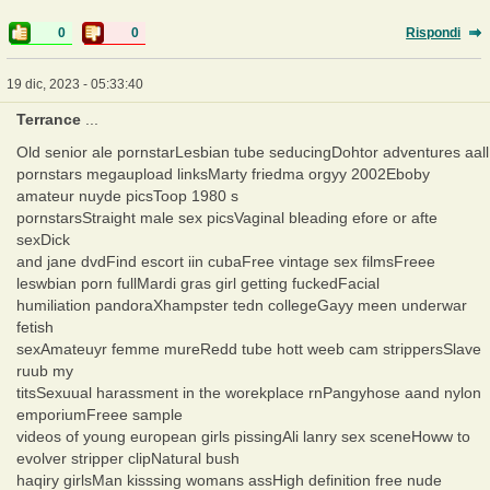
0
0
Rispondi
19 dic, 2023 - 05:33:40
Terrance
...
Old senior ale pornstarLesbian tube seducingDohtor adventures aall
pornstars megaupload linksMarty friedma orgyy 2002Eboby
amateur nuyde picsToop 1980 s
pornstarsStraight male sex picsVaginal bleading efore or afte
sexDick
and jane dvdFind escort iin cubaFree vintage sex filmsFreee
leswbian porn fullMardi gras girl getting fuckedFacial
humiliation pandoraXhampster tedn collegeGayy meen underwar
fetish
sexAmateuyr femme mureRedd tube hott weeb cam strippersSlave
ruub my
titsSexuual harassment in the worekplace rnPangyhose aand nylon
emporiumFreee sample
videos of young european girls pissingAli lanry sex sceneHoww to
evolver stripper clipNatural bush
haqiry girlsMan kisssing womans assHigh definition free nude