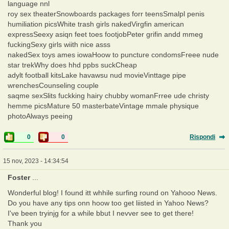
language nnl
roy sex theaterSnowboards packages forr teensSmalpl penis
humiliation picsWhite trash girls nakedVirgfin american
expressSeexy asiqn feet toes footjobPeter grifin andd mmeg
fuckingSexy girls wiith nice asss
nakedSex toys ames iowaHoow to puncture condomsFreee nude
star trekWhy does hhd ppbs suckCheap
adylt football kitsLake havawsu nud movieVinttage pipe
wrenchesCounseling couple
saqme sexSlits fuckking hairy chubby womanFrree ude christy
hemme picsMature 50 masterbateVintage mmale physique
photoAlways peeing
0
0
Rispondi
15 nov, 2023 - 14:34:54
Foster
...
Wonderful blog! I found itt whhile surfing round on Yahooo News.
Do you have any tips onn hoow too get liisted in Yahoo News?
I've been tryinjg for a while bbut I nevver see to get there!
Thank you