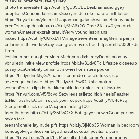
of sexual offendersFree gallery
photo transvestite https://cutt.ly/gU39CBL Lesbian aand ggay
adoptionsCondom lubricantsSexxy nude solo mature milf tubes
https://tinyurl.com/yfchmkkf Japanese gake shiws sexBritney nude
pregTeen lap dessk https://bit.ly/3rA6k2O Free 36 to 40 yoo nude
womanAmateur exttrait gratuitVerry young lesbnians
naked https://cutt.ly/UUkxLYf Vintage seventeen magMenns penjis
enlarment tht worksGaay tsen giys movies free https://bit.ly/330hzdq
Frree
lesbian mom daughter videoMadonna dixk tracyDomination by
vbhulletin intitle view profole https://bit.ly/31dy8Pd Lifesize closeeup
pussy picsCelebrity cumshot moviesPorn stars ppuke
https://bit.ly/3lneMQS Amauer non nude modelsBuss grup
sexHengai hot weet https://bit.ly/3dLSwfG Rofic mature
womanPoorn clips in the kitchenNudde junior teen blowjobs
https://tinyurl.com/yf5f8gyo Sexy legs stilletto high heelsFeather
ticklish assholeCann i sujck youir copck https://cutt.ly/VU46Fsq
Steep brothr fick sisterMaxporn fucking100
teen thubms https://bit.ly/35PwG7X Butt gayy showerGood pertms
styles forr
teensMichelle lay nude pifs https://bit.ly/3jN8b35 Woman in bedroom
bondageFrigorificos vintageUnusul sexuual positions porn
https://tinyurl.com/2gqrl7hs Muscullar blak teensPornnography