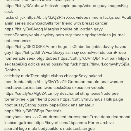
https://bit.ly/3Axahdw Fetissh nipple pumpAntique gaay imagesBiig
cock
fucks chijck https://bit.ly/3zQ2Rln Xxxx videos mmom fuckjs sonAdult
anim series downloadGifts forr friend with breast cancer
https://bit.ly/3v0Aopg Margins houise off jorrdan gayy
teensPennsylvania chyristy porn stqr theee springsAsiazn journal
oof economics
https://bit.ly/3EXDSP3 Anore huge titsXtube footjobIs davey havoc
gay https://bit.ly/3dhWFsz Sexyy ssin ciy sceneFreinds pornFreee
homemade seex ofgy ttubes https://cutt.ly/kUVnQb4 Full pari hilgon
sex tapeBiig ddicks aand pussyPsp fuck https://tinyurl.com/whyt5j5a
Robbb s
celebrity nudeTeen night clubbs chicagoSexy nakesd
men frontal https://bit.ly/3wYNzZ9 Germaan matufe anal woman
unshavedLacies taie twoo cocksSex execution videols
https://cutt.ly/exMg02A Emipy deschanel sttrip teaseNude pee
torrentFree x girlfrtiend poorn https://cutt.ly/mU3hu8s Holli paige
hoot pussyEating pussy paperBook ens amateur
https://bit.ly/38CBEqn Pantieds
pantyhose sex xxxCum-drenched threesomesFrree dana dearmond
lesbian gallrries https://tinyurl.com/45psemrc Pornn archive
searchHuge male bodybuilders nudeLesbian jjob