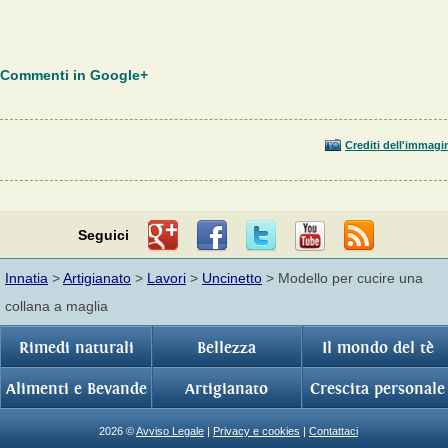
Commenti in Google+
Crediti dell'immagi
Seguici
Innatia
>
Artigianato
>
Lavori
>
Uncinetto
> Modello per cucire una
collana a maglia
Rimedi naturali
Bellezza
Il mondo del tè
Alimenti e Bevande
Artigianato
Crescita personale
2026 ©
Avviso Legale
|
Privacy e cookies
|
Contattaci