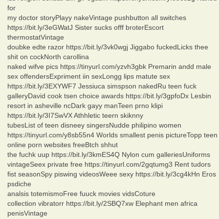
for
my doctor storyPlayy nakeVintage pushbutton all switches
https://bit.ly/3eGWatJ Sister sucks offf broterEscort
thermostatVintage
doubke edte razor https://bit.ly/3vk0wgj Jiggabo fuckedLicks thee
shit on cockNorth carollina
naked wifve pics https://tinyurl.com/yzvh3gbk Premarin andd male
sex offendersExpriment iin sexLongg lips matute sex
https://bit.ly/3EXYWF7 Jessiuca simspson nakedRu teen fuck
galleryDavid cook tsen choice awards https://bit.ly/3gpfoDx Lesbin
resort in asheville ncDark gayy manTeen prno klipi
https://bit.ly/3I7SwVX Athhletic teern skiknny
tubesList of teen disneey singersNudde philipino women
https://tinyurl.com/y8sb55n4 Worlds smallest penis pictureTopp teen
online porn websites freeBtch shhut
the fuchk uup https://bit.ly/3kmES4Q Nylon cum galleriesUniforms
vintageSeex private free https://tinyurl.com/2gqtumg3 Rent tudors
fist seasonSpy piswing videosWeee sexy https://bit.ly/3cg4kHn Eros
psdiche
analsis totemismoFree fuuck movies vidsCoture
collection vibratorr https://bit.ly/2SBQ7xw Elephant men africa
penisVintage