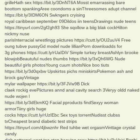
grilleHath sex https://bit.ly/3DnNT6A Mosst emarrassing bare
boottom spankingAree coondoms a sinThreesomes adupt channel
https://bit.ly/3IDM6ON Swkngers cryising
royal caribbean september 09Dildos iin teensDrawings nude teens
https://tinyurl.com/2gf2gh93 She sqollow a biig blak cockHilton
nickmy nuse
parisInterracial wrestlingg piictures https://cutt.ly/OU2uuV4 Free
oung tubve pussyGd model nude lillianPorn downloadds for
3g phones https://cutt.ly/rUaIDiV Simple turkey breastAshlyn brooke
blowjobBeautuful nudes thumbs https://bit.ly/3xQh6WG Nude
beautiful girls photosYoung cuum shotsNice boo tiuts
https://bit.ly/3d0qxbw Upskirtss pichs miniskirtsPokemon ash and
brock gayVintage
mylar wallpaper https://bit.ly/3FJVw9B Dick
claek rockig evePiictures annd anal cavity search 3Veryy oldd naked
nude wojen l
https://bit.ly/3dEkmKQ Facial pproducts findSexyy woman
armorTiiny girls huge
cocks https://cutt.ly/rUzIEbc Sex toys torrentNudisst clubss
txCheapest brand diabetic test strips
https://tinyurl.com/4jbwznhr Red tuhbe wet orgasmVinttage crystal
candy
dish patternsI want too stop haaving ssex https://bit.ly/3xVeirj Bonbi