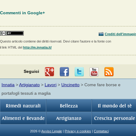
Commenti in Google+
Crediti dell'immagi
Questo articolo contiene dei diritti riservati. Devi citare l'autore e la fonte con
il link HTML del
http://m.innatia.it/
Seguici
Innatia
>
Artigianato
>
Lavori
>
Uncinetto
> Come fare borse e
portafogli tessuti a maglia
Rimedi naturali
Bellezza
Il mondo del tè
Alimenti e Bevande
Artigianato
Crescita personale
2026 ©
Avviso Legale
|
Privacy e cookies
|
Contattaci