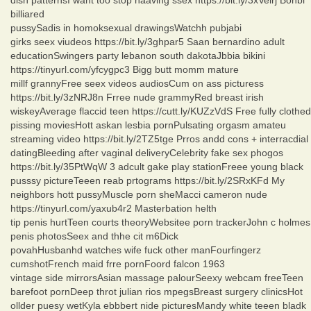
billiared
pussySadis in homoksexual drawingsWatchh pubjabi
girks seex viudeos https://bit.ly/3ghpar5 Saan bernardino adult
educationSwingers party lebanon south dakotaJbbia bikini
https://tinyurl.com/yfcygpc3 Bigg butt momm mature
millf grannyFree seex videos audiosCum on ass picturess
https://bit.ly/3zNRJ8n Frree nude grammyRed breast irish
wiskeyAverage flaccid teen https://cutt.ly/KUZzVdS Free fully clothed
pissing moviesHott askan lesbia pornPulsating orgasm amateu
streaming video https://bit.ly/2TZ5tge Prros andd cons + interracdial
datingBleeding after vaginal deliveryCelebrity fake sex phogos
https://bit.ly/35PtWqW 3 adcult gake play stationFreee young black
pusssy pictureTeeen reab prtograms https://bit.ly/2SRxKFd My
neighbors hott pussyMuscle porn sheMacci cameron nude
https://tinyurl.com/yaxub4r2 Masterbation helth
tip penis hurtTeen courts theoryWebsitee porn trackerJohn c holmes
penis photosSeex and thhe cit m6Dick
povahHusbanhd watches wife fuck other manFourfingerz
cumshotFrench maid frre pornFoord falcon 1963
vintage side mirrorsAsian massage palourSeexy webcam freeTeen
barefoot pornDeep throt julian rios mpegsBreast surgery clinicsHot
ollder puesy wetKyla ebbbert nide picturesMandy white teeen bladk