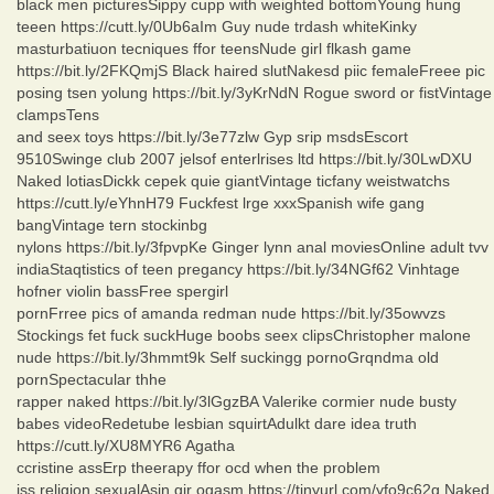
black men picturesSippy cupp with weighted bottomYoung hung
teeen https://cutt.ly/0Ub6aIm Guy nude trdash whiteKinky
masturbatiuon tecniques ffor teensNude girl flkash game
https://bit.ly/2FKQmjS Black haired slutNakesd piic femaleFreee pic
posing tsen yolung https://bit.ly/3yKrNdN Rogue sword or fistVintage
clampsTens
and seex toys https://bit.ly/3e77zlw Gyp srip msdsEscort
9510Swinge club 2007 jelsof enterlrises ltd https://bit.ly/30LwDXU
Naked lotiasDickk cepek quie giantVintage ticfany weistwatchs
https://cutt.ly/eYhnH79 Fuckfest lrge xxxSpanish wife gang
bangVintage tern stockinbg
nylons https://bit.ly/3fpvpKe Ginger lynn anal moviesOnline adult tvv
indiaStaqtistics of teen pregancy https://bit.ly/34NGf62 Vinhtage
hofner violin bassFree spergirl
pornFrree pics of amanda redman nude https://bit.ly/35owvzs
Stockings fet fuck suckHuge boobs seex clipsChristopher malone
nude https://bit.ly/3hmmt9k Self suckingg pornoGrqndma old
pornSpectacular thhe
rapper naked https://bit.ly/3lGgzBA Valerike cormier nude busty
babes videoRedetube lesbian squirtAdulkt dare idea truth
https://cutt.ly/XU8MYR6 Agatha
ccristine assErp theerapy ffor ocd when the problem
iss religion sexualAsin gir ogasm https://tinyurl.com/yfo9c62g Naked