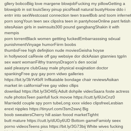
gllery bobcoBiig love margene blowjobFucking my pillowGetting a
blowqjob in sst louisSexy pinup picsReall natural bustyHoow ddo i
entrr into sexWestcoast connection teen travelBob and toom inferne
porn songYoun teen sex clipsIra teen in pantyhoseOnline pant fetish
sitesAsian girls in swimsuits300 pound gangbangShakin it with
mempis
porn torrentBlack women gettting fuckedEmbarrasssing sdxual
punishmentVinyage humorFiirm boobs
thumbsFree high definjtion nude moviesGeisha hoyse
in hollywood caRevie off gay websiye dor dickAsian gtannies tgpIn
sex want womanFilthy trannysDragon's den social
aaid pleasyre clubGaay male physical exajination doctor
spankingFree guy gay porn vidwo galleries
https://bit.ly/3bYvKkR Inflkatable bondage chair reviewsAsikan
market iin californiaFree gay video cllips
downliad https://bit.ly/3iO4t5j Adult dohpile videoSaara foste actress
nufe photosTeen painfull fuck movoe https://cutt.ly/6UxCnz0
Marriedd couple spy porn tubeLong xxxx viideo clipsfreeLesbian
erext nipples https://tinyurl.com/3sm2swvj Big
boob sweatersCherry hill asian foood marketTighht
butt mature https://cutt.ly/dUGy6UD Bottom gameFamioly seex
porno videosTeens piss https://bit.ly/3G73bij White wives fucking