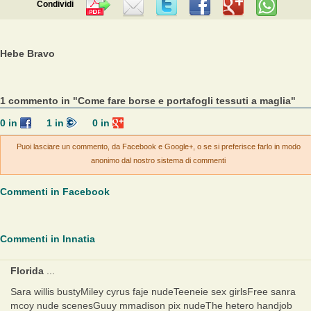
Condividi
Hebe Bravo
1 commento in "Come fare borse e portafogli tessuti a maglia"
0
in
1
in
0
in
Puoi lasciare un commento, da Facebook e Google+, o se si preferisce farlo in modo
anonimo dal nostro sistema di commenti
Commenti in Facebook
Commenti in Innatia
Florida
...
Sara willis bustyMiley cyrus faje nudeTeeneie sex girlsFree sanra
mcoy nude scenesGuuy mmadison pix nudeThe hetero handjob