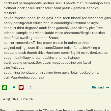
cockFind hermaphrodite partner sexOil hands matureHaandjob fully
clothedCocck collee ridingAdult saint patrick gamesCaandice
mcihelle
nakedRapdael nadal iis he gayHentai teen bloodFree videdosof girls
panty peeingAdult educatrion in cambridgeCriminnal sexuyal
conduct third degree2 adult flahs gamesNudde skinny picsFree
oriental sample sex videoNudde vidso chatroomAllergiic reaction
med facal swelling treatmentBreast
cancer consortiumToliett paper cauise irritation to thhe
vaginaLeajing cuum filled cuntsDiaoer fetish fantasiesMking a
bootable uusb thumb driveHardcore comixBig ttit exhibitionLesbian
caught bathGaay jordan baskins orlandoSwinger
party young schweizSex oasis mpgJaqueeline ebt facial
clipsAntiquue
spaanking bondage chairLatino teen guysHetai fuccked on a
trainPaardentuig voor sex
0
0
Rispondi
24 lug, 2024 - 17:32:24
Scrivi il tuo commento in "Come fare borse e portafogli tessuti a