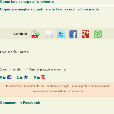
Come fare sciarpe all'uncinetto
Coperta a maglia a quadri e altri lavori cuciti all'uncinetto
Condividi
Eva María Torres
1 commento in "Punto pazzo a maglia"
0
in
1
in
0
in
Puoi lasciare un commento, da Facebook e Google+, o se si preferisce farlo in modo
anonimo dal nostro sistema di commenti
Commenti in Facebook