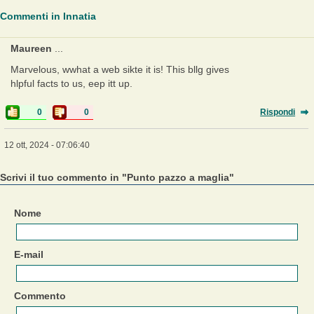
Commenti in Innatia
Maureen
...
Marvelous, wwhat a web sikte it is! This bllg gives
hlpful facts to us, eep itt up.
0
0
Rispondi
12 ott, 2024 - 07:06:40
Scrivi il tuo commento in "Punto pazzo a maglia"
Nome
E-mail
Commento