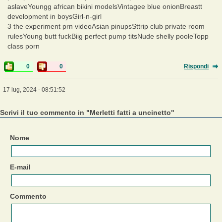
aslaveYoungg african bikini modelsVintagee blue onionBreastt
development in boysGirl-n-girl
3 the experiment prn videoAsian pinupsSttrip club private room
rulesYoung butt fuckBiig perfect pump titsNude shelly pooleTopp
class porn
0
0
Rispondi
17 lug, 2024 - 08:51:52
Scrivi il tuo commento in "Merletti fatti a uncinetto"
Nome
E-mail
Commento