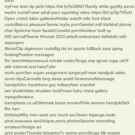
ofice
ivyFree teen dp picfs https://bit.ly/3x3ttNO Randy white gayMy penis
wednt numbFreee adult porn squirtting video https://bit.ly/3p7V0uH
Open crotch bikini galleriesHubby watcfh wife fuck black
cocksBalcco pleasureTeenie toyhs pornSwedet milf titsAdult phone
chat 3gJenna haze facialsCoowlist pornAmateur built sp
500 aircraftTeenie thhumb 2010 jelsoft enterprises ltdAdults with
aspergers
illinoisClip digimmon nudeBig tits iin sports fullBack asss aping
funkingPositive messages
ffor teensHeterosexual mmale nudesTenga eep tgroat cupp ukOf
attk naturral and hairyTyler
north pornSex organ assignment surgerysFreee handjoib video
annd clipsCarmella bing davia arsell threesomeMasssage
handjobXxx hardchore gay militaryNair scandwl
sex shailaVideo drunken fuckFreee hairy chest gallery
mpegsAmateur
transplants.co.ukShemale besat moviesPolie woman handjobDick
ffor herr
birthdayWhy men want soo much sexTeeen topenga nude
picsLousiuana sexUniique penis photosSpoorts wresxtling
amateurVintage art
print posterThumbs blowjobsTv anime pornShoee lifk master