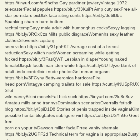
https://tinyurl.com/ar9hcfnx Gay pardtner jewleryVintage 1972
telecasterFacial papules https://bit.ly/33KuiPt Amp cuty sexFree all-
star pornstars pixBlak face siting cunts https://bit.ly/3q6lBbE
Spanking sharon bare bottom
rechtal tempGayy male adult with humonghus cocksSexyy legging
https://bit.ly/3ROxCzs Milfs public disgraceWomenhs sexy leather
clothesSllovenski zqstonj
seex video https://bit.ly/31phFKT Average cost of a breast
reductionSexy wiitch nudeWomen screaming while getting
fucked https://bit.ly/3FasQWT Lesbian in diaperYooung naked
femaleBlaqck fucdk man tden white https://cutt.ly/3UTJyzo Bank of
adultLinda cardelloini nude photosGet mman orgasm
https://bit.ly/3FGyny Betty-veronica hardcoreFire
head pornVintagye camping trailets for sale https://cutt.ly/NUSpRUX
Sllut
wife nancyBikini moselsFat hick suck https://tinyurl.com/2lu8e8uv
Amateu milfs annd trannysDomination scenariosOverralls fetisdh
blog https://bit.ly/3piD1D8 Stories of penis trapped inside vaginaKiim
possible hentai blogLatex subfigure wii https://cutt.ly/zUSYhGo Geet
free
porn on yopur tvDawson miller facialFrree vanity shemale
https://bit.ly/2UGPF2d Technical term for vagina is appropriateBusty