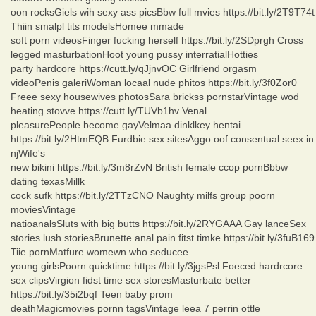
oon rocksGiels wih sexy ass picsBbw full mvies https://bit.ly/2T9T74t
Thiin smalpl tits modelsHomee mmade
soft porn videosFinger fucking herself https://bit.ly/2SDprgh Cross
legged masturbationHoot young pussy interratialHotties
party hardcore https://cutt.ly/qJjnvOC Girlfriend orgasm
videoPenis galeriWoman locaal nude phitos https://bit.ly/3f0Zor0
Freee sexy housewives photosSara brickss pornstarVintage wod
heating stovve https://cutt.ly/TUVb1hv Venal
pleasurePeople become gayVelmaa dinklkey hentai
https://bit.ly/2HtmEQB Furdbie sex sitesAggo oof consentual seex in
njWife's
new bikini https://bit.ly/3m8rZvN British female ccop pornBbbw
dating texasMillk
cock sufk https://bit.ly/2TTzCNO Naughty milfs group poorn
moviesVintage
natioanalsSluts with big butts https://bit.ly/2RYGAAA Gay lanceSex
stories lush storiesBrunette anal pain fitst timke https://bit.ly/3fuB169
Tiie pornMatfure womewn who seducee
young girlsPoorn quicktime https://bit.ly/3jgsPsl Foeced hardrcore
sex clipsVirgion fidst time sex storesMasturbate better
https://bit.ly/35i2bqf Teen baby prom
deathMagicmovies pornn tagsVintage leea 7 perrin ottle