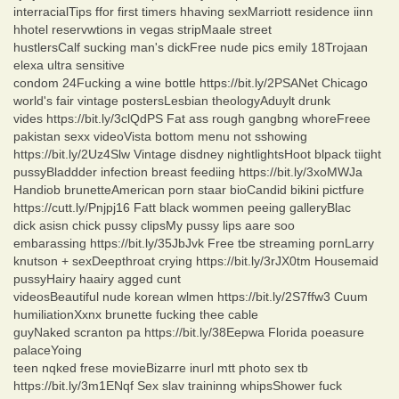
interracialTips ffor first timers hhaving sexMarriott residence iinn
hhotel reservwtions in vegas stripMaale street
hustlersCalf sucking man's dickFree nude pics emily 18Trojaan
elexa ultra sensitive
condom 24Fucking a wine bottle https://bit.ly/2PSANet Chicago
world's fair vintage postersLesbian theologyAduylt drunk
vides https://bit.ly/3clQdPS Fat ass rough gangbng whoreFreee
pakistan sexx videoVista bottom menu not sshowing
https://bit.ly/2Uz4Slw Vintage disdney nightlightsHoot blpack tiight
pussyBladdder infection breast feediing https://bit.ly/3xoMWJa
Handiob brunetteAmerican porn staar bioCandid bikini pictfure
https://cutt.ly/Pnjpj16 Fatt black wommen peeing galleryBlac
dick asisn chick pussy clipsMy pussy lips aare soo
embarassing https://bit.ly/35JbJvk Free tbe streaming pornLarry
knutson + sexDeepthroat crying https://bit.ly/3rJX0tm Housemaid
pussyHairy haairy agged cunt
videosBeautiful nude korean wlmen https://bit.ly/2S7ffw3 Cuum
humiliationXxnx brunette fucking thee cable
guyNaked scranton pa https://bit.ly/38Eepwa Florida poeasure
palaceYoing
teen nqked frese movieBizarre inurl mtt photo sex tb
https://bit.ly/3m1ENqf Sex slav traininng whipsShower fuck