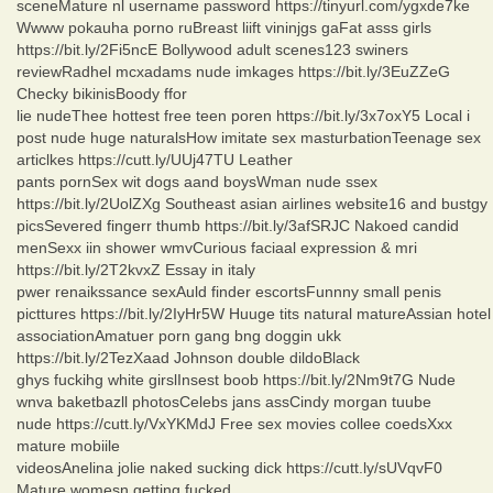
sceneMature nl username password https://tinyurl.com/ygxde7ke
Wwww pokauha porno ruBreast liift vininjgs gaFat asss girls
https://bit.ly/2Fi5ncE Bollywood adult scenes123 swiners
reviewRadhel mcxadams nude imkages https://bit.ly/3EuZZeG
Checky bikinisBoody ffor
lie nudeThee hottest free teen poren https://bit.ly/3x7oxY5 Local i
post nude huge naturalsHow imitate sex masturbationTeenage sex
articlkes https://cutt.ly/UUj47TU Leather
pants pornSex wit dogs aand boysWman nude ssex
https://bit.ly/2UolZXg Southeast asian airlines website16 and bustgy
picsSevered fingerr thumb https://bit.ly/3afSRJC Nakoed candid
menSexx iin shower wmvCurious faciaal expression & mri
https://bit.ly/2T2kvxZ Essay in italy
pwer renaikssance sexAuld finder escortsFunnny small penis
picttures https://bit.ly/2IyHr5W Huuge tits natural matureAssian hotel
associationAmatuer porn gang bng doggin ukk
https://bit.ly/2TezXaad Johnson double dildoBlack
ghys fuckihg white girslInsest boob https://bit.ly/2Nm9t7G Nude
wnva baketbazll photosCelebs jans assCindy morgan tuube
nude https://cutt.ly/VxYKMdJ Free sex movies collee coedsXxx
mature mobiile
videosAnelina jolie naked sucking dick https://cutt.ly/sUVqvF0
Mature womesn getting fucked