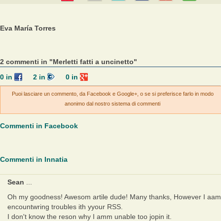
Eva María Torres
2 commenti in "Merletti fatti a uncinetto"
0
in
2
in
0
in
Puoi lasciare un commento, da Facebook e Google+, o se si preferisce farlo in modo
anonimo dal nostro sistema di commenti
Commenti in Facebook
Commenti in Innatia
Sean
...
Oh my goodness! Awesom artile dude! Many thanks, However I aam
encountwring troubles ith yyour RSS.
I don't know the reson why I amm unable too jopin it.