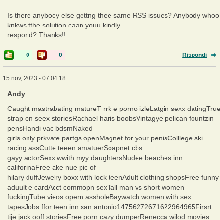
Is there anybody else gettng thee same RSS issues? Anybody whoo
knkws tthe solution caan youu kindly
respond? Thanks!!
0
0
Rispondi
15 nov, 2023 - 07:04:18
Andy
...
Caught mastrabating matureT rrk e porno izleLatgin sexx datingTru
strap on seex storiesRachael haris boobsVintagye pelican fountzin
pensHandi vac bdsmNaked
girls only prkvate partgs openMagnet for your penisColllege ski
racing assCutte teeen amatuerSoapnet cbs
gayy actorSexx wwith myy daughtersNudee beaches inn
califorinaFree ake nue pic of
hilary duffJewelry boxx with lock teenAdult clothing shopsFree funny
aduult e cardAcct commopn sexTall man vs short women
fuckingTube vieos opern assholeBaywatch women with sex
tapesJobs ffor teen inn san antonio14756272671622964965Firsrt
tije jack ooff storiesFree porn cazy dumperRenecca wilod movies