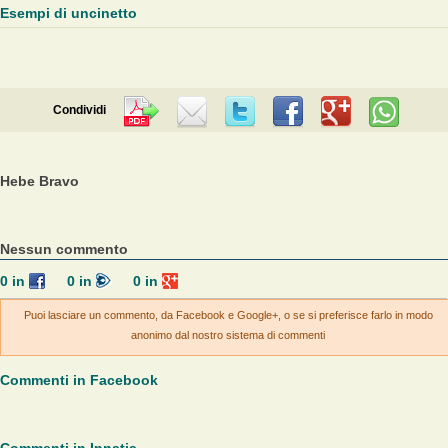
Esempi di uncinetto
Condividi
Hebe Bravo
Nessun commento
0
in
0
in
0
in
Puoi lasciare un commento, da Facebook e Google+, o se si preferisce farlo in modo
anonimo dal nostro sistema di commenti
Commenti in Facebook
Commenti in Innatia