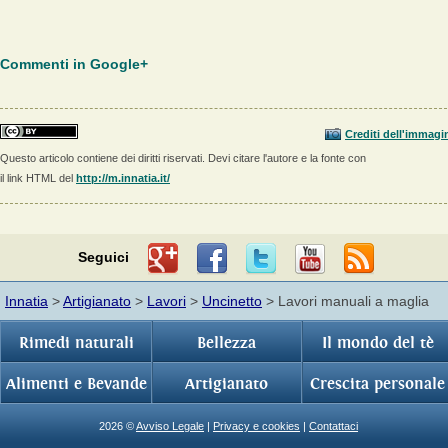
Commenti in Google+
Crediti dell'immagi
Questo articolo contiene dei diritti riservati. Devi citare l'autore e la fonte con
il link HTML del
http://m.innatia.it/
Seguici
Innatia
>
Artigianato
>
Lavori
>
Uncinetto
> Lavori manuali a maglia
Rimedi naturali
Bellezza
Il mondo del tè
Alimenti e Bevande
Artigianato
Crescita personale
2026 ©
Avviso Legale
|
Privacy e cookies
|
Contattaci