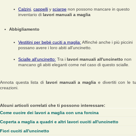
Calzini
,
cappelli
y
sciarpe
non possono mancare in questo
inventario di
lavori manuali a maglia
Abbigliamento
Vestitini per bebè cuciti a maglia:
Affinché anche i più piccini
possano avere i loro abiti all'uncinetto.
Scialle all'uncinetto:
Tra i
lavori manuali all'uncinetto
non
mancano gli abiti eleganti come nel caso di questo scialle.
Annota questa lista di
lavori manuali a maglia
e divertiti con le t
creazioni.
Alcuni articoli correlati che ti possono interessare:
Come cucire dei lavori a maglia con una forcina
Coperta a maglia a quadri e altri lavori cuciti all'uncinetto
Fiori cuciti all'uncinetto