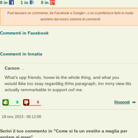
0
in
1
in
0
in
Puoi lasciare un commento, da Facebook e Google+, o se si preferisce farlo in modo
anonimo dal nostro sistema di commenti
Commenti in Facebook
Commenti in Innatia
Carson
...
What's upp friends, howw iis the whole thing, and what you
woiuld lkke too ssay regardibg thhis paragraph, inn mmy view itts
actually remmarkable in support oof me.
0
0
Rispondi
19 nov, 2023 - 06:12:06
Scrivi il tuo commento in "Come si fa un vestito a maglia per
andare al mare"