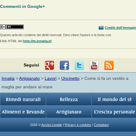
Commenti in Google+
Crediti dell'immagi
Questo articolo contiene dei diritti riservati. Devi citare l'autore e la fonte con
il link HTML del
http://m.innatia.it/
Seguici
Innatia
>
Artigianato
>
Lavori
>
Uncinetto
> Come si fa un vestito a
maglia per andare al mare
Rimedi naturali
Bellezza
Il mondo del tè
Alimenti e Bevande
Artigianato
Crescita personale
2026 ©
Avviso Legale
|
Privacy e cookies
|
Contattaci