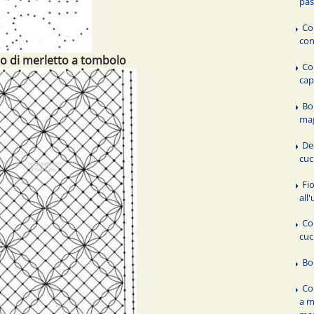
pas
Co
con
o di merletto a tombolo
Co
cap
Bo
mag
De
cuc
Fio
all
Co
cuc
Bo
Co
a m