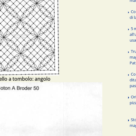
ma
Co
di 
5 
all
usa
Tr
mag
Pat
Co
llo a tombolo: angolo
dit
pa
Or
piz
Sto
mag