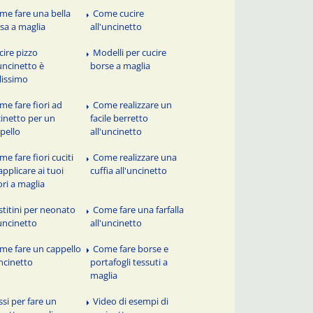
me fare una bella
Come cucire
sa a maglia
all'uncinetto
cire pizzo
Modelli per cucire
'uncinetto è
borse a maglia
ilissimo
me fare fiori ad
Come realizzare un
inetto per un
facile berretto
pello
all'uncinetto
e fare fiori cuciti
Come realizzare una
applicare ai tuoi
cuffia all'uncinetto
ori a maglia
stitini per neonato
Come fare una farfalla
'uncinetto
all'uncinetto
me fare un cappello
Come fare borse e
ncinetto
portafogli tessuti a
maglia
ssi per fare un
Video di esempi di