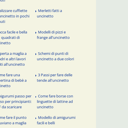
alizzare cuffiette
Merletti fatti a
'uncinetto in pochi
uncinetto
uti
cca facile e bella
Modelli di pizzi e
 quadrati di
frange all'uncinetto
inetto
perta a maglia a
Schemi di punti di
dri e altri lavori
uncinetto a due colori
iti all'uncinetto
me fare una
3 Passi per fare delle
ertina di bebè a
tende all'uncinetto
inetto
igurumi passo per
Come fare borse con
so per principianti:
linguette di lattine ad
 da scaricare
uncinetto
me fare il punto
Modello di amigurumi
uviano a maglia
facili e belli