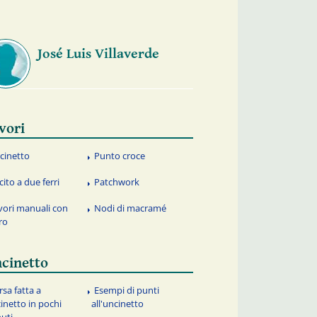
José Luis Villaverde
vori
cinetto
Punto croce
cito a due ferri
Patchwork
vori manuali con
Nodi di macramé
tro
cinetto
rsa fatta a
Esempi di punti
inetto in pochi
all'uncinetto
uti