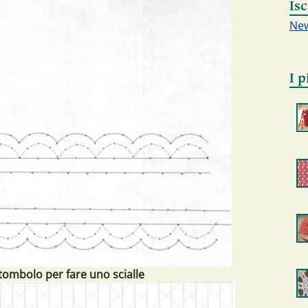
Isc
New
I p
tombolo per fare uno scialle