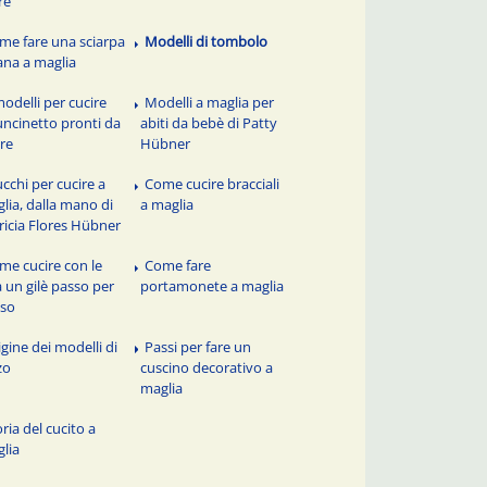
re
me fare una sciarpa
Modelli di tombolo
lana a maglia
modelli per cucire
Modelli a maglia per
'uncinetto pronti da
abiti da bebè di Patty
re
Hübner
ucchi per cucire a
Come cucire bracciali
lia, dalla mano di
a maglia
ricia Flores Hübner
me cucire con le
Come fare
a un gilè passo per
portamonete a maglia
sso
igine dei modelli di
Passi per fare un
zo
cuscino decorativo a
maglia
ria del cucito a
lia