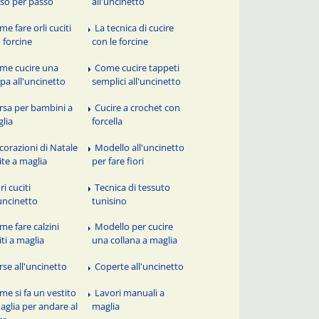
so per passo
all'uncinetto
me fare orli cuciti
La tecnica di cucire
 forcine
con le forcine
me cucire una
Come cucire tappeti
pa all'uncinetto
semplici all'uncinetto
rsa per bambini a
Cucire a crochet con
lia
forcella
corazioni di Natale
Modello all'uncinetto
ite a maglia
per fare fiori
ri cuciti
Tecnica di tessuto
'uncinetto
tunisino
me fare calzini
Modello per cucire
iti a maglia
una collana a maglia
rse all'uncinetto
Coperte all'uncinetto
me si fa un vestito
Lavori manuali a
aglia per andare al
maglia