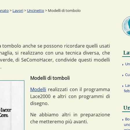
anato
>
Lavori
>
Uncinetto
> Modelli di tombolo
 a tombolo anche se possono ricordare quelli usati
La
maglia, si realizzano con una tecnica diversa, che
llaverde, di SeComoHacer, condivide questi modelli
Un
.
Cu
Modelli di tomboli
La
Modelli
realizzati con il programma
fel
Lace2000 e altri con programmi di
disegno.
Un
Ne abbiamo altri in preparazione
Bo
che metteremo più avanti.
unc
min