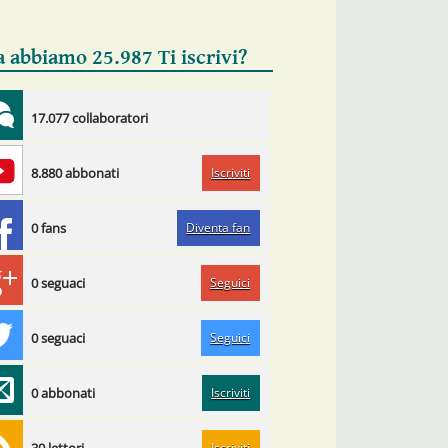
a abbiamo 25.987 Ti iscrivi?
17.077 collaboratori
Iscriviti
8.880 abbonati
Diventa fan
0 fans
Seguici
0 seguaci
Seguici
0 seguaci
Iscriviti
0 abbonati
Iscriviti