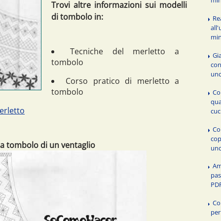
Trovi altre informazioni sui modelli
di tombolo in:
Re
all
min
Tecniche del merletto a
Gia
tombolo
con
unc
Corso pratico di merletto a
tombolo
Co
qua
erletto
cuc
Co
cop
a tombolo di un ventaglio
unc
Am
pas
PDF
Co
per