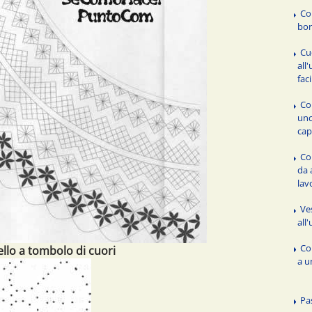
Co
bor
Cu
all
fac
Co
unc
cap
Com
da 
lav
Ve
all
Co
llo a tombolo di cuori
a u
Pa