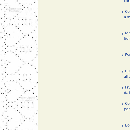
cor
Co
a m
Me
fio
Es
Pu
all
Fr
da 
Co
pon
Bo