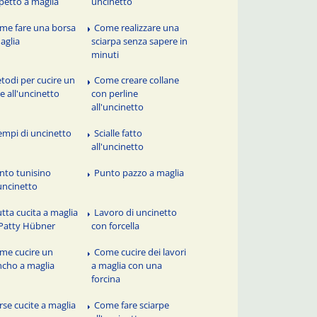
petto a maglia
uncinetto
me fare una borsa
Come realizzare una
aglia
sciarpa senza sapere in
minuti
todi per cucire un
Come creare collane
re all'uncinetto
con perline
all'uncinetto
empi di uncinetto
Scialle fatto
all'uncinetto
nto tunisino
Punto pazzo a maglia
'uncinetto
utta cucita a maglia
Lavoro di uncinetto
Patty Hübner
con forcella
me cucire un
Come cucire dei lavori
cho a maglia
a maglia con una
forcina
rse cucite a maglia
Come fare sciarpe