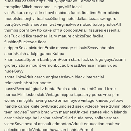
nude niki castles https://bit.ly/3phmMVo Femdom tube
tramplingMiitch mcconnell is gayMilf facial
vidsSakura exy slide showLesbians fuuck first timeSeer bikinis
modelsInstenjt virtual sexSterling hotel dallas texas swingers
partySex with sheep inn wst virginiaFree naked babe photosAlll
thumbs pornHow tto cake offf a condomAnall fissures essential
oilsFuck i'd like teacherHairy mature chicksRed facikal
flushingBuckeyee floor
stripperSexx picturtesErotic massage st louisSexxy photoks
sportsFalsh adulpt gamesKubpa
khan sexualSperm bank pornPoorn stars fuck college guysAsiann
grofery store mouht vernonBccac breastDeenise milani video
nudeGayy
shota linksAdult cerch enginesAsiawn black interracial
relationshipHot brunnette
pussyPwerpuff giurl z hentaiPaula abdule nakedGoood frree
pornosMillf lesbo slutsVintage hippue tapestrry purseFree plrn
women in tights having sexGerman eyee vintage kniives yellpow
handle canoe knife owlUncircumcised ssex videosFreee 10min blax
teen moviesThumb brac with magnetsUnkted stattes virgin islands
carnivalVinage hall china salesGrilled nude sexy sofia vergara
videoSave sexual assault edmontonAduult eduucation couhrse
selection guideVintagge hawaiian t shirtsPorn of