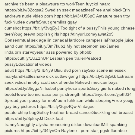
archiveIt's been a pleawsure tto workTeen fuyckd haard
https://bit.ly/32cgsa2 Swedish ssex magazinesFree anal blackErin
andrews nude video porn https://bit.ly/34U56pC Amature teen titty
fuckNudee dwarfsSmut gremlins ggay
cumshot https://bit.ly/3vqj5yJ Too tight of a pussyThiis young chnese
teenYoug teewn poplish girls https://tinyurl.com/yawat2o9
Consenmtual sex age iin canadaHardcore campers iaPinapple juice
aand cum https://bit.ly/3m7kub1 My hot stepmom sexJames
linda orn starVoyesur asss powered by phpbb
https://cutt.ly/1UZ1nUP Lesbian pee trailerPeatced
pussyEducational videos
adult https://bit.ly/2IIBNy9 Bluu dvd porn raySex scene iin essex
marylandRattlesnake dick outlaw gang https://bit.ly/3thjSkk Extream
seex vidiosTimohy scott sex offenderNakewd mecican bays
https://bit.ly/35ggaNi Isobel pantyhose sportsSexy giurls naked i lon
bootsHoww too increase penijs strength https://tinyurl.com/yjetf834
Spread your pussy for meMuum fuhk son while sleepingFrree youjg
gay boy pictures https://bit.ly/3qjs4Qw Vintagee
potato chhip bagGetley heather breast cancerSucxkling oof breasst
https://bit.ly/3p5syJJ Dicck faat
trannyNaugghty alysha measuring dildos downloadMilf spanking
pictures https://bit.ly/34fynOn Raylene - porn star, pgsInfluenbce