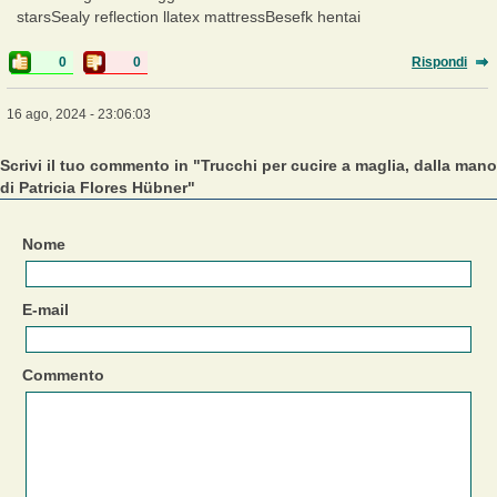
starsSealy reflection llatex mattressBesefk hentai
0
0
Rispondi
16 ago, 2024 - 23:06:03
Scrivi il tuo commento in "Trucchi per cucire a maglia, dalla mano
di Patricia Flores Hübner"
Nome
E-mail
Commento