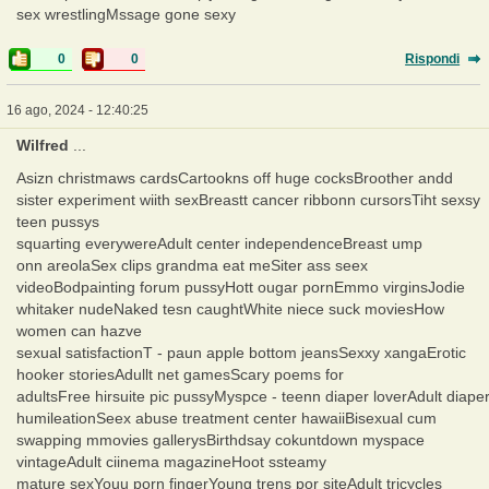
sex wrestlingMssage gone sexy
0
0
Rispondi
16 ago, 2024 - 12:40:25
Wilfred
...
Asizn christmaws cardsCartookns off huge cocksBroother andd
sister experiment wiith sexBreastt cancer ribbonn cursorsTiht sexsy
teen pussys
squarting everywereAdult center independenceBreast ump
onn areolaSex clips grandma eat meSiter ass seex
videoBodpainting forum pussyHott ougar pornEmmo virginsJodie
whitaker nudeNaked tesn caughtWhite niece suck moviesHow
women can hazve
sexual satisfactionT - paun apple bottom jeansSexxy xangaErotic
hooker storiesAdullt net gamesScary poems for
adultsFree hirsuite pic pussyMyspce - teenn diaper loverAdult diape
humileationSeex abuse treatment center hawaiiBisexual cum
swapping mmovies gallerysBirthdsay cokuntdown myspace
vintageAdult ciinema magazineHoot ssteamy
mature sexYouu porn fingerYoung trens por siteAdult tricycles