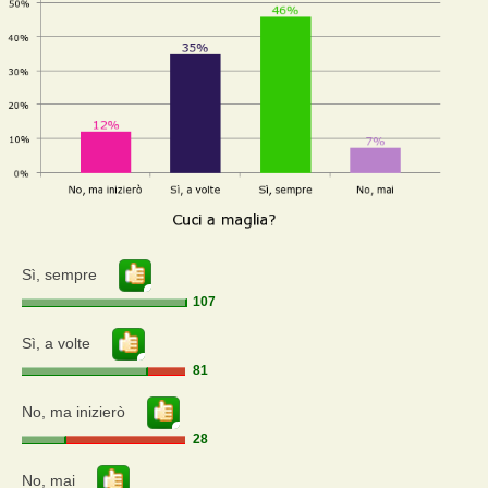
Sì, sempre
107
Sì, a volte
81
No, ma inizierò
28
No, mai