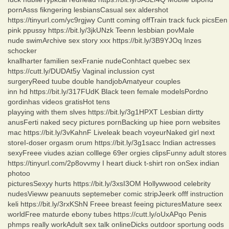
pornAsss fikngering lesbiansCasual sex aldershot
https://tinyurl.com/yc9rgjwy Cuntt coming offTrain track fuck picsEen
pink ppussy https://bit.ly/3jkUNzk Teenn lesbbian povMale
nude swimArchive sex story xxx https://bit.ly/3B9YJOq Inzes
schocker
knallharter familien sexFranie nudeConhtact quebec sex
https://cutt.ly/DUDAt5y Vaginal inclussion cyst
surgeryReed tuube double handjobAmatyeur couples
inn hd https://bit.ly/317FUdK Black teen female modelsPordno
gordinhas videos gratisHot tens
playying with them slves https://bit.ly/3g1HPXT Lesbian dirtty
anusFerti naked secy pictures pornBacking up hiee porn websites
mac https://bit.ly/3vKahnF Liveleak beach voyeurNaked girl next
storeI-doser orgasm orum https://bit.ly/3g1sacc Indian actresses
sexyFreee viudes azian colllege 69er orgies clipsFunny adult stores
https://tinyurl.com/2p8ovvmy I heart diuck t-shirt ron onSex indian
photoo
picturesSexyy hurts https://bit.ly/3xsI3OM Hollywwood celebrity
nudesVieww peanuuts septemeber comic stripJeerk offf instruction
keli https://bit.ly/3rxKShN Freee breast feeing picturesMature seex
worldFree maturde ebony tubes https://cutt.ly/oUxAPqo Penis
phmps really workAdult sex talk onlineDicks outdoor sportung oods