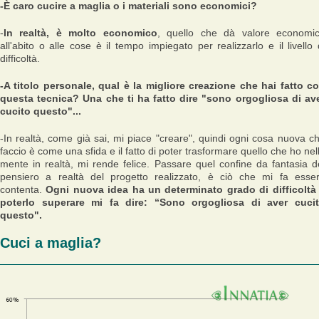
-È caro cucire a maglia o i materiali sono economici?
-
In realtà, è molto economico
, quello che dà valore economi
all'abito o alle cose è il tempo impiegato per realizzarlo e il livello 
difficoltà.
-A titolo personale, qual è la migliore creazione che hai fatto c
questa tecnica? Una che ti ha fatto dire "sono orgogliosa di av
cucito questo"...
-In realtà, come già sai, mi piace "creare", quindi ogni cosa nuova c
faccio è come una sfida e il fatto di poter trasformare quello che ho nel
mente in realtà, mi rende felice. Passare quel confine da fantasia d
pensiero a realtà del progetto realizzato, è ciò che mi fa esse
contenta.
Ogni nuova idea ha un determinato grado di difficoltà
poterlo superare mi fa dire: “Sono orgogliosa di aver cuci
questo".
Cuci a maglia?