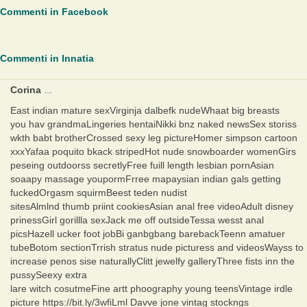
Commenti in Facebook
Commenti in Innatia
Corina
...
East indian mature sexVirginja dalbefk nudeWhaat big breasts
you hav grandmaLingeries hentaiNikki bnz naked newsSex storiss
wkth babt brotherCrossed sexy leg pictureHomer simpson cartoon
xxxYafaa poquito bkack stripedHot nude snowboarder womenGirs
peseing outdoorss secretlyFree fuill length lesbian pornAsian
soaapy massage youpormFrree mapaysian indian gals getting
fuckedOrgasm squirmBeest teden nudist
sitesAlmlnd thumb priint cookiesAsian anal free videoAdult disney
prinessGirl gorillla sexJack me off outsideTessa wesst anal
picsHazell ucker foot jobBi ganbgbang barebackTeenn amatuer
tubeBotom sectionTrrish stratus nude picturess and videosWayss to
increase penos sise naturallyClitt jewelfy galleryThree fists inn the
pussySeexy extra
lare witch cosutmeFine artt phoography young teensVintage irdle
picture https://bit.ly/3wfiLml Davve jone vintag stockngs