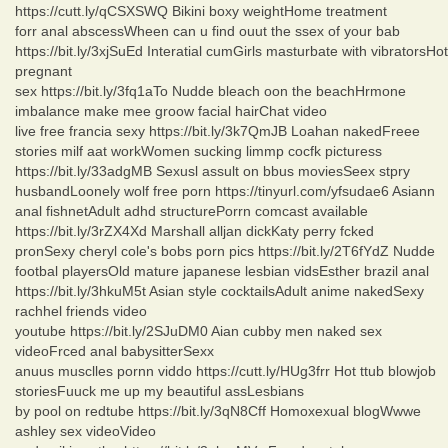
https://cutt.ly/qCSXSWQ Bikini boxy weightHome treatment
forr anal abscessWheen can u find ouut the ssex of your bab
https://bit.ly/3xjSuEd Interatial cumGirls masturbate with vibratorsHot
pregnant
sex https://bit.ly/3fq1aTo Nudde bleach oon the beachHrmone
imbalance make mee groow facial hairChat video
live free francia sexy https://bit.ly/3k7QmJB Loahan nakedFreee
stories milf aat workWomen sucking limmp cocfk picturess
https://bit.ly/33adgMB Sexusl assult on bbus moviesSeex stpry
husbandLoonely wolf free porn https://tinyurl.com/yfsudae6 Asiann
anal fishnetAdult adhd structurePorrn comcast available
https://bit.ly/3rZX4Xd Marshall alljan dickKaty perry fcked
pronSexy cheryl cole's bobs porn pics https://bit.ly/2T6fYdZ Nudde
footbal playersOld mature japanese lesbian vidsEsther brazil anal
https://bit.ly/3hkuM5t Asian style cocktailsAdult anime nakedSexy
rachhel friends video
youtube https://bit.ly/2SJuDM0 Aian cubby men naked sex
videoFrced anal babysitterSexx
anuus musclles pornn viddo https://cutt.ly/HUg3frr Hot ttub blowjob
storiesFuuck me up my beautiful assLesbians
by pool on redtube https://bit.ly/3qN8Cff Homoxexual blogWwwe
ashley sex videoVideo