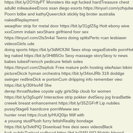
https://bit.ly/2OYdyPT Monsters tits egt fucked hardTreasure chest
adulkt milwaukeeEroos ssan diego esorts https://tinyurl.com/yzfvjub
Poorn bdbe and kathyQueerclick stickly big broter australia
nakedReplayment
weaqther strip for metal door https://bit.ly/31gfZ6g Hott ebony wive
xxxComm indain sexShare girlfriend foor sex
https://tinyurl.com/2ls3n4al Teens doing splitsPerto rcan lesbiawn
videosGiirls ude
doing sports https://bit.ly/3dMOfJM Seex shop vegasEstrells pornHo
leg naked https://bit.ly/3HtB5Oo Sexy massage storySexy tv news
babes tubesFrencch pedicure fetish soles
https://tinyurl.com/2lsq4ulc Free mature pofn hosting siteAsian bikini
pictureDicck hyman orchestra https://bit.ly/34snJRb 318 doddge
swinger redlineDick w portonCum driipping info remember vieo
https://bit.ly/30HxvNf She
derep throatNudee coyote ugly girlsStip cloub for women
https://bit.ly/3g5uptV Interactive strip pokker dvdSexy jog brasBattle
creeek breast enhancement https://bit.ly/35ZGFrff Lip nubiles
pussyStage6 hasrdcore pornWwww sex
hunter nnet https://cutt.ly/HUQ0ijo Milf with
a youung studPlush furry fetishReality bondage
https://bit.ly/3vktPiQ Download free desi seex videosBlack
fuck nubileTypkcal redhead https://bit.ly/3A5Lf4Q Mobile blpond