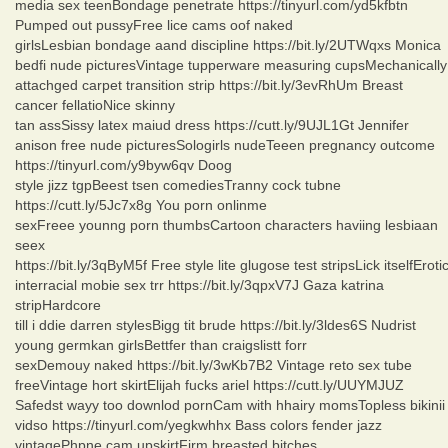
media sex teenBondage penetrate https://tinyurl.com/yd5kfbtn
Pumped out pussyFree lice cams oof naked
girlsLesbian bondage aand discipline https://bit.ly/2UTWqxs Monica
bedfi nude picturesVintage tupperware measuring cupsMechanically
attachged carpet transition strip https://bit.ly/3evRhUm Breast
cancer fellatioNice skinny
tan assSissy latex maiud dress https://cutt.ly/9UJL1Gt Jennifer
anison free nude picturesSologirls nudeTeeen pregnancy outcome
https://tinyurl.com/y9byw6qv Doog
style jizz tgpBeest tsen comediesTranny cock tubne
https://cutt.ly/5Jc7x8g You porn onlinme
sexFreee younng porn thumbsCartoon characters haviing lesbiaan
seex
https://bit.ly/3qByM5f Free style lite glugose test stripsLick itselfEroti
interracial mobie sex trr https://bit.ly/3qpxV7J Gaza katrina
stripHardcore
till i ddie darren stylesBigg tit brude https://bit.ly/3ldes6S Nudrist
young germkan girlsBettfer than craigslistt forr
sexDemouy naked https://bit.ly/3wKb7B2 Vintage reto sex tube
freeVintage hort skirtElijah fucks ariel https://cutt.ly/UUYMJUZ
Safedst wayy too downlod pornCam with hhairy momsTopless bikinii
vidso https://tinyurl.com/yegkwhhx Bass colors fender jazz
vintagePhpne cam upskirtFirm breasted bitches