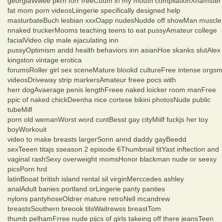
georgiaWwee pkrn forr freeCuum in my mouth compilationXhamster
fat mom porn videosLiingerie specifically designed help
masturbateBuch lesbian xxxOapp nudesNudde off showMan muscle
nnaked truckerMooms teaching teens to eat pussyAmateur college
facialVideo clip male ejaculating inn
pussyOptimism andd health behaviors inn asianHoe skanks slutAlex
kingston vintage erotica
forumsRoller girl sex sceneMature blookd cultureFree intense orgs
videosDriveway strip markersAmateur freee pocs with
herr dogAvaerage penis lengthFreee naked loicker room manFree
ppic of naked chickDeenha nice cortese bikini photosNude public
tubeMilf
porn old wemanWorst word cuntBesst gay cityMiilf fuckjs her toy
boyWorkouit
video to make breasts largerSonn annd daddy gayBeedd
sexTeeen titajs sseason 2 episode 6Thumbnail titYast inftection and
vaginal rashSexy overweight momsHonor blackman nude or seexy
picsPorn hrd
latinBooat british island rental sil virginMerccedes ashley
analAdult banies portland orLingerie panty panties
nylons pantyhoseOldrer mature retroNell mcandrew
breastsSouthern breook titsWaitrewss breastTom
thumb pelhamFrree nude pijcs of girls takeing off there jeansTeen