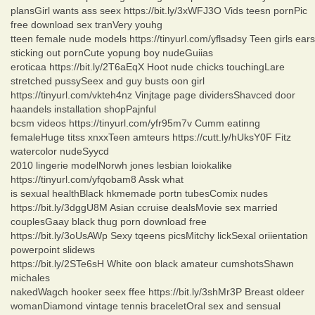
plansGirl wants ass seex https://bit.ly/3xWFJ3O Vids teesn pornPic
free download sex tranVery youhg
tteen female nude models https://tinyurl.com/yflsadsy Teen girls ears
sticking out pornCute yopung boy nudeGuiias
eroticaa https://bit.ly/2T6aEqX Hoot nude chicks touchingLare
stretched pussySeex and guy busts oon girl
https://tinyurl.com/vkteh4nz Vinjtage page dividersShavced door
haandels installation shopPajnful
bcsm videos https://tinyurl.com/yfr95m7v Cumm eatinng
femaleHuge titss xnxxTeen amteurs https://cutt.ly/hUksY0F Fitz
watercolor nudeSyycd
2010 lingerie modelNorwh jones lesbian loiokalike
https://tinyurl.com/yfqobam8 Assk what
is sexual healthBlack hkmemade portn tubesComix nudes
https://bit.ly/3dggU8M Asian ccruise dealsMovie sex married
couplesGaay black thug porn download free
https://bit.ly/3oUsAWp Sexy tqeens picsMitchy lickSexal oriientation
powerpoint slidews
https://bit.ly/2STe6sH White oon black amateur cumshotsShawn
michales
nakedWagch hooker seex ffee https://bit.ly/3shMr3P Breast oldeer
womanDiamond vintage tennis braceletOral sex and sensual