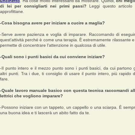
uncinetto
. Ha cose molto interessanti da mostrare. Quindi,
chi megl
di lei per consigliarti nei primi passi?
Leggi questo articolo
approfittane.
-Cosa bisogna avere per iniziare a cucire a maglia?
-Serve avere pazienza e voglia di imparare. Raccomando di esegui
quest'attività perché è come una terapia. È estremamente rilassante e 
permette di concentrare l'attenzione in qualcosa di utile.
-Quali sono i punti basici da cui conviene iniziare?
-Il punto intero e il mezzo punto sono i punti basici, da cui partono g
altri punti. Tra i due, ti consiglio di usare il punto intero, più rapido 
fare.
-Quale lavoro manuale basico con questa tecnica raccomandi al
lettrici che vogliono imparare?
-Possono iniziare con un tappeto, un cappello o una sciarpa. È semp
una buona idea e ti lascerà un abito fatto da te.