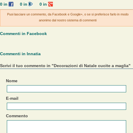
0
in
0
in
0
in
Puoi lasciare un commento, da Facebook e Google+, o se si preferisce farlo in modo
anonimo dal nostro sistema di commenti
Commenti in Facebook
Commenti in Innatia
Scrivi il tuo commento in "Decorazioni di Natale cucite a maglia"
Nome
E-mail
Commento