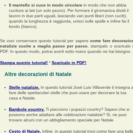
Il mantello si cuce in modo circolare
in modo che non abbia
cuciture ai lati (un solo pezzo). Per formare il giromanica dividi il
lavoro in due parti uguali, lasciando vari punti liberi (non cuciti),
quando la lunghezza è raggiunta, unisci sulle spalle e infine fai il
bordo (bianco).
Se vuoi conservare questo tutorial per sapere
come fare decorazio
natalizie cucite a maglia passo per passo
, stampalo o scaricalo 
PDF. In questo modo, potrai averli sotto mano quando ne hai bisogno.
Stampa questo tutorial!
*
Scaricalo in PDF!
Altre decorazioni di Natale
Stelle natalizie.
In questo tutorial José Luis Villaverde ti insegna 
fare delle spettacolari stelle che puoi usare per decorare la tua
casa a Natale.
Bambole country.
Ti piacciono i pupazzi country? Sapevi che si
possono anche adattare alle celebrazioni natalizie? Sì, ne puoi
trovare alcuni con un abbigliamento speciale per Natale.
Cesto di Natale.
Infine, in questo tutorial trovi come fare una bell