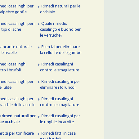
medi casalinghi per
Rimedi naturali per le
palpebre gonfie
occhiaie
medi casalinghi per i
Quale rimedio
i tipi di acne
casalingo è buono per
le verruche?
iancante naturale
Esercizi per eliminare
 le ascelle
la cellulite delle gambe
medi casalinghi
Rimedi casalinghi
tro i brufoli
contro le smagliature
medi casalinghi per
Rimedi casalinghi per
ellulite
eliminare i foruncoli
medi casalinghi per
Rimedi casalinghi
macchie delle ascelle
contro le smagliature
ù rimedi naturali per
Rimedi casalinghi per
tue occhiaie
le unghie incarnite
rcizi per tonificare
Rimedi fatti in casa