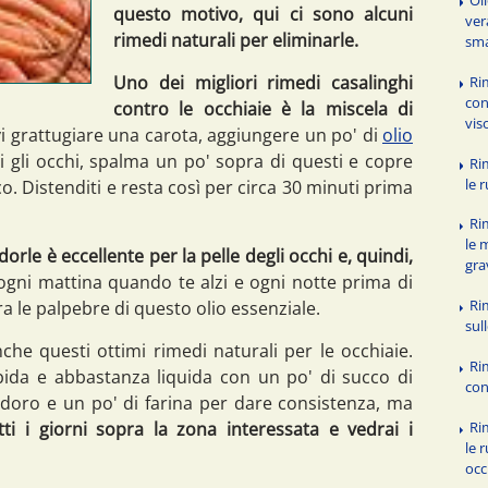
questo motivo, qui ci sono alcuni
ver
rimedi naturali per eliminarle.
sma
Uno dei migliori rimedi casalinghi
Ri
con
contro le occhiaie è la miscela di
vis
 grattugiare una carota, aggiungere un po' di
olio
 gli occhi, spalma un po' sopra di questi e copre
Ri
le 
o. Distenditi e resta così per circa 30 minuti prima
Ri
le 
orle è eccellente per la pelle degli occhi e, quindi,
gra
ni mattina quando te alzi e ogni notte prima di
Ri
a le palpebre di questo olio essenziale.
sul
he questi ottimi rimedi naturali per le occhiaie.
Ri
da e abbastanza liquida con un po' di succo di
con
doro e un po' di farina per dare consistenza, ma
tutti i giorni sopra la zona interessata e vedrai i
Ri
le 
occ