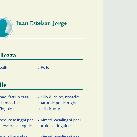
Juan Esteban Jorge
llezza
pelli
Pelle
lle
edi fatti in casa
Olio di ricino, rimedio
 le macchie
naturale per le rughe
l'inguine
sulla fronte
medi casalinghi per
Rimedi casalinghi per i
 crescere le unghie
brufoli all'inguine
o di oliva e aloe
Rimedi casalinghi per