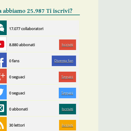
a abbiamo 25.987 Ti iscrivi?
17.077 collaboratori
Iscriviti
8.880 abbonati
Diventa fan
0 fans
Seguici
0 seguaci
Seguici
0 seguaci
Iscriviti
0 abbonati
Iscriviti
30 lettori