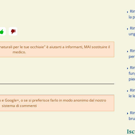
Ri
la p
Ri
ung
turali per le tue occhiaie" è aiutarti a informarti, MAI sostituire il
Rim
medico.
per
Ri
fun
pie
Ri
le l
e Google+, o se si preferisce farlo in modo anonimo dal nostro
sistema di commenti
Ri
bru
Isc