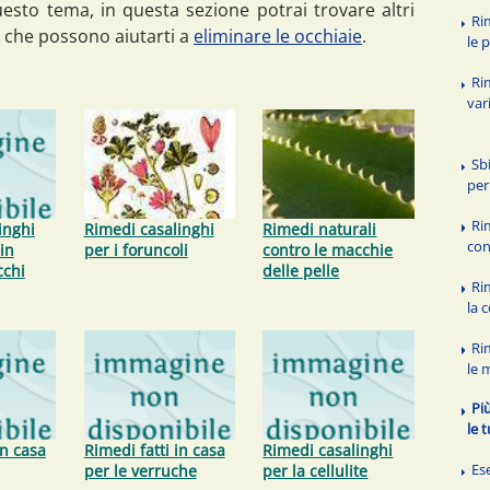
esto tema, in questa sezione potrai trovare altri
Ri
 che possono aiutarti a
eliminare le occhiaie
.
le 
Ri
var
Sb
per
Ri
inghi
Rimedi casalinghi
Rimedi naturali
con
in
per i foruncoli
contro le macchie
cchi
delle pelle
Ri
la c
Ri
le 
Pi
le 
in casa
Rimedi fatti in casa
Rimedi casalinghi
Ese
per le verruche
per la cellulite