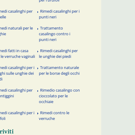
per i brufoli
medi casalinghi per
Rimedi casalinghi per i
elle
punti neri
medi naturali per le
Trattamento
hie
casalingo contro i
punti neri
edi fatti in casa
Rimedi casalinghi per
 le verruche vaginali
le unghie dei piedi
medi casalinghi per i
Trattamento naturale
ghi sulle unghie dei
per le borse degli occhi
di
medi casalinghi per
Rimedio casalingo con
entiggini
cioccolato per le
occhiaie
medi casalinghi per i
Rimedi contro le
foli
verruche
riviti