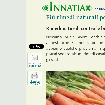
Rimedi
Più rimedi naturali pe
Rimedi naturali contro le bo
Nessuno vuole avere occhiai
antiestetiche e dimostrano che
abbiamo qualche problema in que
potrai vedere alcuni rimedi casal
gli occhi.
Raccomanda
a un amico
Stampa
l'articolo