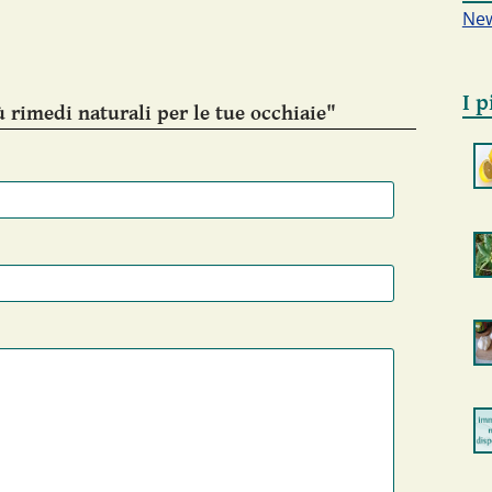
New
I p
 rimedi naturali per le tue occhiaie"