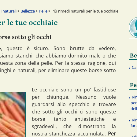
 naturali
>
Bellezza
>
Pelle
> Più rimedi naturali per le tue occhiaie
r le tue occhiaie
rse sotto gli occhi
e, questo è sicuro. Sono brutte da vedere,
Be
 siamo stanchi, che abbiamo dormito male o che
sta zona della pelle. Per la stessa ragione, qui
Ca
inghi e naturali, per eliminare queste borse sotto
Pe
Le occhiaie sono un po' fastidiose
per chiunque. Nessuno vuole
Rim
per
guardarsi allo specchio e trovare
del
che sotto gli occhi ci sono queste
borse tanto antiestetiche e
Ri
far
sgradevoli, che dimostrano la
nostra stanchezza accumulata.
Per
Oli