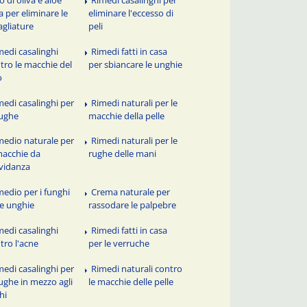
a per eliminare le
eliminare l'eccesso di
gliature
peli
medi casalinghi
Rimedi fatti in casa
tro le macchie del
per sbiancare le unghie
o
medi casalinghi per
Rimedi naturali per le
rughe
macchie della pelle
medio naturale per
Rimedi naturali per le
macchie da
rughe delle mani
vidanza
medio per i funghi
Crema naturale per
le unghie
rassodare le palpebre
medi casalinghi
Rimedi fatti in casa
tro l'acne
per le verruche
medi casalinghi per
Rimedi naturali contro
rughe in mezzo agli
le macchie delle pelle
hi