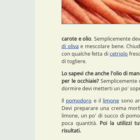
carote e olio
. Semplicemente devi
di oliva
e mescolare bene. Chiudi
con qualche fetta di
cetriolo
fresc
di togliere.
Lo sapevi che anche l'olio di mand
per le occhiaie?
Semplicemente og
dormire devi metterti un po' sopr
Il
pomodoro
e il
limone
sono anc
Devi preparare una crema morbi
limone, un po' di succo di pomo
poca quantità.
Poi la utilizzi 
risultati.