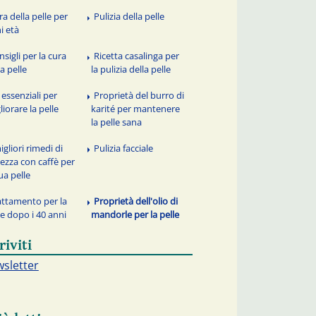
ra della pelle per
Pulizia della pelle
i età
sigli per la cura
Ricetta casalinga per
la pelle
la pulizia della pelle
 essenziali per
Proprietà del burro di
liorare la pelle
karité per mantenere
la pelle sana
igliori rimedi di
Pulizia facciale
lezza con caffè per
tua pelle
attamento per la
Proprietà dell'olio di
le dopo i 40 anni
mandorle per la pelle
riviti
sletter