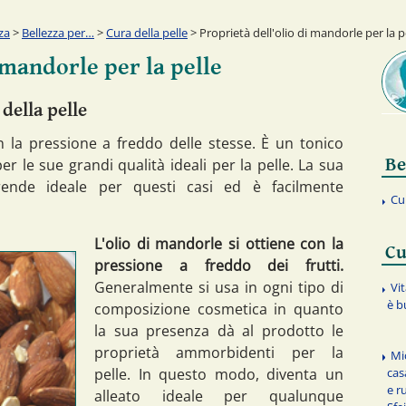
za
>
Bellezza per…
>
Cura della pelle
> Proprietà dell'olio di mandorle per la p
 mandorle per la pelle
 della pelle
n la pressione a freddo delle stesse. È un tonico
Be
 le sue grandi qualità ideali per la pelle. La sua
rende ideale per questi casi ed è facilmente
Cu
L'olio di mandorle si ottiene con la
Cu
pressione a freddo dei frutti.
Generalmente si usa in ogni tipo di
Vi
è b
composizione cosmetica in quanto
la sua presenza dà al prodotto le
proprietà ammorbidenti per la
Mi
cas
pelle. In questo modo, diventa un
e r
alleato ideale per qualunque