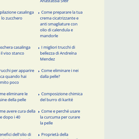
Anastassia Sfeir
pilazione casalinga
Come preparare la tua
 lo zucchero
crema cicatrizzante e
anti smagliature con
olio di calendula e
mandorle
schera casalinga
I migliori trucchi di
 il viso stanco
bellezza di Andreína
Mendez
trucchi per apparire
Come eliminare i nei
sca quando hai
dalla pelle?
mito poco
me eliminare le
Composizione chimica
sine della pelle
del burro di karité
me avere cura della
Come e perché usare
le dopo i 40
la curcuma per curare
la pelle
enefici dell'olio di
Proprietà della