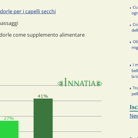
Cu
orle per i capelli secchi
ogn
massaggi
Con
del
andorle come supplemento alimentare
Oli
mig
I m
bel
la 
Tr
pel
Isc
New