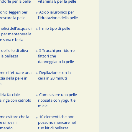
dorle per la pelle
vitamina E per la pelle
onici leggeri per
Acido ialuronico per
frescare la pelle
l'idratazione della pelle
nefici dell'acqua di
Il mio tipo di pelle
o per mantenere la
le sana e bella
 dell'olio di oliva
5 Trucchi per ridurre i
 la bellezza
fattori che
danneggiano la pelle
me effettuare una
Depilazione con la
zia della pelle in
cera in 20 minuti
a
izia facciale
Come avere una pelle
alinga con cetriolo
riposata con yogurt e
miele
me evitare che la
10 elementi che non
e si rovini
possono mancare nel
rmendo
tuo kit di bellezza