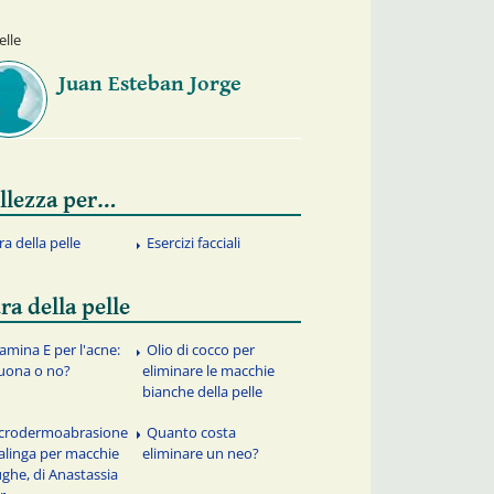
elle
Juan Esteban Jorge
llezza per…
ra della pelle
Esercizi facciali
ra della pelle
tamina E per l'acne:
Olio di cocco per
uona o no?
eliminare le macchie
bianche della pelle
crodermoabrasione
Quanto costa
alinga per macchie
eliminare un neo?
ughe, di Anastassia