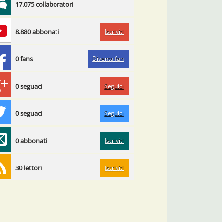
17.075 collaboratori
Iscriviti
8.880 abbonati
Diventa fan
0 fans
Seguici
0 seguaci
Seguici
0 seguaci
Iscriviti
0 abbonati
Iscriviti
30 lettori