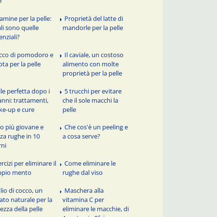
ir
tamine per la pelle:
Proprietà del latte di
li sono quelle
mandorle per la pelle
enziali?
cco di pomodoro e
Il caviale, un costoso
ota per la pelle
alimento con molte
proprietà per la pelle
lle perfetta dopo i
5 trucchi per evitare
anni: trattamenti,
che il sole macchi la
e-up e cure
pelle
so più giovane e
Che cos'è un peeling e
za rughe in 10
a cosa serve?
rni
rcizi per eliminare il
Come eliminare le
ppio mento
rughe dal viso
lio di cocco, un
Maschera alla
eato naturale per la
vitamina C per
lezza della pelle
eliminare le macchie, di