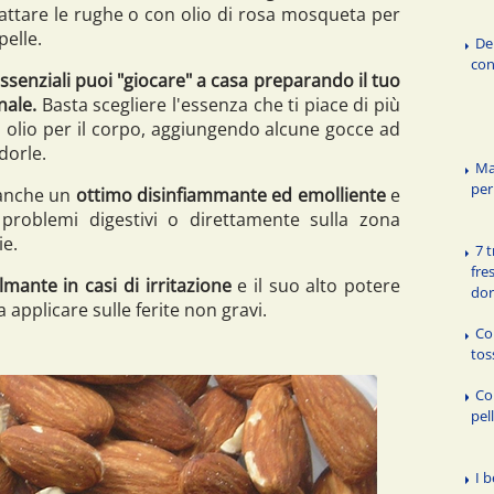
rattare le rughe o con olio di rosa mosqueta per
pelle.
De
con
ssenziali puoi "giocare" a casa preparando il tuo
nale.
Basta scegliere l'essenza che ti piace di più
o olio per il corpo, aggiungendo alcune gocce ad
dorle.
Ma
per
 anche un
ottimo disinfiammante ed emolliente
e
roblemi digestivi o direttamente sulla zona
ie.
7 
fre
mante in casi di irritazione
e il suo alto potere
dor
 applicare sulle ferite non gravi.
Co
tos
Co
pel
I b