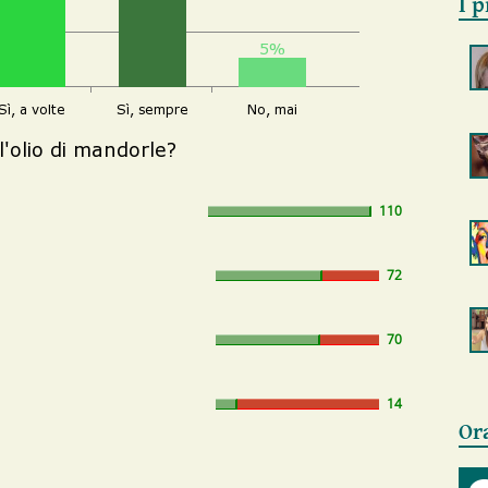
I p
110
72
70
14
Or