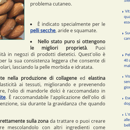
Sfe
problema cutaneo.
Vi
qua
ess
È indicato specialmente per le
pelli secche
, aride e squamate.
Su
car
Nello stato puro si ottengono
le migliori proprietà
. Puoi
à in negozi di prodotti dietetici. Quest'olio è
Pe
40 
 per la sua consistenza leggera che consente di
mak
olari, lasciando la pelle morbida e idratata.
Vi
te nella produzione di collagene
ed
elastina
sen
sticità ai tessuti, migliorando e prevenendo
gio
tre, l'olio di mandorle dolci è raccomandato in
ite
. È raccomandabile l'applicazione dell'olio di
Ese
enzione, sia durante la gravidanza che quando
do
L'o
all
irettamente sulla zona
da trattare o puoi creare
bel
e mescolandolo con altri ingredienti come