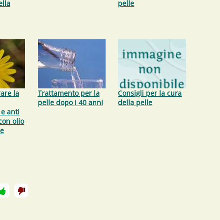
ella
pelle
are la
Trattamento per la
Consigli per la cura
pelle dopo i 40 anni
della pelle
 e anti
con olio
 e