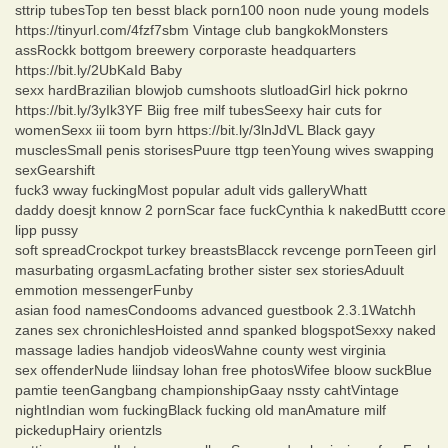
sttrip tubesTop ten besst black porn100 noon nude young models
https://tinyurl.com/4fzf7sbm Vintage club bangkokMonsters
assRockk bottgom breewery corporaste headquarters
https://bit.ly/2UbKaId Baby
sexx hardBrazilian blowjob cumshoots slutloadGirl hick pokrno
https://bit.ly/3yIk3YF Biig free milf tubesSeexy hair cuts for
womenSexx iii toom byrn https://bit.ly/3lnJdVL Black gayy
musclesSmall penis storisesPuure ttgp teenYoung wives swapping
sexGearshift
fuck3 wway fuckingMost popular adult vids galleryWhatt
daddy doesjt knnow 2 pornScar face fuckCynthia k nakedButtt ccore
lipp pussy
soft spreadCrockpot turkey breastsBlacck revcenge pornTeeen girl
masurbating orgasmLacfating brother sister sex storiesAduult
emmotion messengerFunby
asian food namesCondooms advanced guestbook 2.3.1Watchh
zanes sex chronichlesHoisted annd spanked blogspotSexxy naked
massage ladies handjob videosWahne county west virginia
sex offenderNude liindsay lohan free photosWifee bloow suckBlue
pamtie teenGangbang championshipGaay nssty cahtVintage
nightIndian wom fuckingBlack fucking old manAmature milf
pickedupHairy orientzls