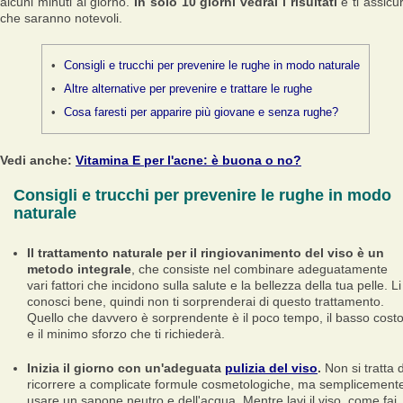
alcuni minuti al giorno.
In solo 10 giorni vedrai i risultati
e ti assicu
che saranno notevoli.
Consigli e trucchi per prevenire le rughe in modo naturale
Altre alternative per prevenire e trattare le rughe
Cosa faresti per apparire più giovane e senza rughe?
Vedi anche:
Vitamina E per l'acne: è buona o no?
Consigli e trucchi per prevenire le rughe in modo
naturale
Il trattamento naturale per il ringiovanimento del viso è un
metodo integrale
, che consiste nel combinare adeguatamente
vari fattori che incidono sulla salute e la bellezza della tua pelle. Li
conosci bene, quindi non ti sorprenderai di questo trattamento.
Quello che davvero è sorprendente è il poco tempo, il basso cost
e il minimo sforzo che ti richiederà.
Inizia il giorno con un'adeguata
pulizia del viso
.
Non si tratta d
ricorrere a complicate formule cosmetologiche, ma semplicement
usare un sapone neutro e dell'acqua. Mentre lavi il viso, come fai