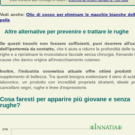
Vuoi ricevere altri consigli in video?
Inscriviti al nostro canale di YouTube
Vedi anche:
Olio di cocco per eliminare le macchie bianche del
pelle
Altre alternative per prevenire e trattare le rughe
Se questi trucchi non fossero sufficienti, puoi ricorrere all'u
dell'ipertermia da contatto,
che ti aiuta a ridurre la profondità delle t
righe e a ripristinare la muscolatura facciale senza chirurgia, frenando 
cause che danno origine all'invecchiamento cutaneo.
Inoltre, l'industria cosmetica attuale offre ottimi prodotti
supplemento di bellezza. Tra questi bisogna evidenziare il siero di aci
ialuronico, un prodotto con incredibili proprietà idratanti, ideale p
cancellare segni, rughe e linee d'espressione.
Cosa faresti per apparire più giovane e senza
rughe?