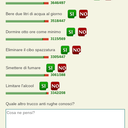
3646
/
497
Bere due litri di acqua al giorno
3518
/
447
Dormire otto ore come minimo
3115
/
569
Eliminare il cibo spazzatura
3305
/
447
Smettere di fumare
3061
/
388
Limitare l'alcool
3342
/
208
Quale altro trucco anti rughe conosci?