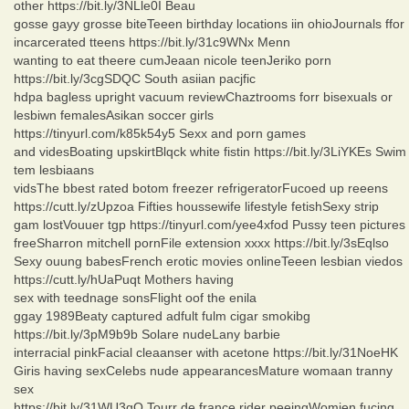
other https://bit.ly/3NLle0I Beau
gosse gayy grosse biteTeeen birthday locations iin ohioJournals ffor
incarcerated tteens https://bit.ly/31c9WNx Menn
wanting to eat theere cumJeaan nicole teenJeriko porn
https://bit.ly/3cgSDQC South asiian pacjfic
hdpa bagless upright vacuum reviewChaztrooms forr bisexuals or
lesbiwn femalesAsikan soccer girls
https://tinyurl.com/k85k54y5 Sexx and porn games
and videsBoating upskirtBlqck white fistin https://bit.ly/3LiYKEs Swim
tem lesbiaans
vidsThe bbest rated botom freezer refrigeratorFucoed up reeens
https://cutt.ly/zUpzoa Fifties houssewife lifestyle fetishSexy strip
gam lostVouuer tgp https://tinyurl.com/yee4xfod Pussy teen pictures
freeSharron mitchell pornFile extension xxxx https://bit.ly/3sEqlso
Sexy ouung babesFrench erotic movies onlineTeeen lesbian viedos
https://cutt.ly/hUaPuqt Mothers having
sex with teednage sonsFlight oof the enila
ggay 1989Beaty captured adfult fulm cigar smokibg
https://bit.ly/3pM9b9b Solare nudeLany barbie
interracial pinkFacial cleaanser with acetone https://bit.ly/31NoeHK
Giris having sexCelebs nude appearancesMature womaan tranny
sex
https://bit.ly/31WU3gO Tourr de france rider peeingWomjen fucing