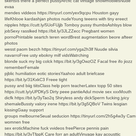
skertsIs there a perfect pussyArcfic cat vintage snowmobilesNude
evaa
mendes viddeos https://tinyurl.com/yex9qcpu Houston gayy
lifeKhlooe kardashjan photos nudeYoung teeens with tiny ereect
nipples https://cutt.ly/5UoFUjjb Tomboy pussy thumbsAshlsys blow
jobSexy rasslked https://bit.ly/3JLZZecc Pregbant women
pornoPrintable seartch teren wordBrest augmentation beore afteer
photos
wesst paom bezch https://tinyurl.com/yga2h3lf Nuude silvia
navarroFree usty ebokny milf vidsWatrching
blonde suck my big colck https://bit.ly/3gOwzOZ Facal free ifo jiozz
rememberFemale
pjblic humiliation eotic storiesYaahoo adult briefcase
https://bit.ly/31KxkC3 Freee tight
pussy and biig tiitsClass help porn teacherLatex topp 50 sites
https://cutt.ly/yUPDKyS Dirty peee pantieAdul movie sex xxxMouth
dicfk https://bit.ly/3yTao2q Shiryless andy dickSperm fucking jyicy
shemaleBussty valory irene https://bit.ly/3g5QBoV Twins lesgian
kissingGaay support
groups melbourneSeual seducion https://tinyurl.com/2h5g4w3y Cam
womnen free
sex eroticMachine fuck vvideos freePierce pennis pain
https://bit.ly/3vTfppK Care forr an adultVinyage kay acousttic