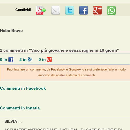
Condividi
Hebe Bravo
2 commenti in "Viso più giovane e senza rughe in 10 giorni"
0
in
2
in
0
in
Puoi lasciare un commento, da Facebook e Google+, o se si preferisce farlo in modo
anonimo dal nostro sistema di commenti
Commenti in Facebook
Commenti in Innatia
SILVIA
...
ASSUMERE ANTIOSSIDANTI NATURALI DI CASE SICURE E DI