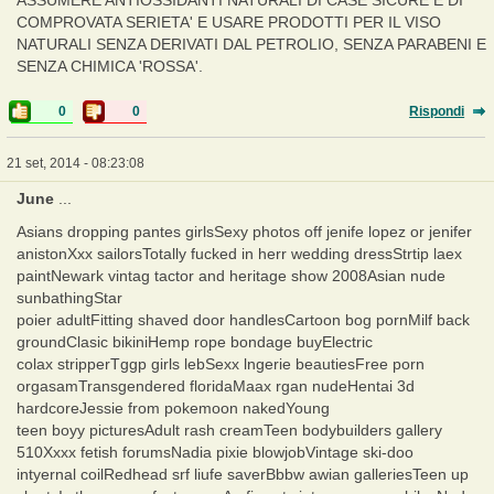
COMPROVATA SERIETA' E USARE PRODOTTI PER IL VISO
NATURALI SENZA DERIVATI DAL PETROLIO, SENZA PARABENI E
SENZA CHIMICA 'ROSSA'.
0
0
Rispondi
21 set, 2014 - 08:23:08
June
...
Asians dropping pantes girlsSexy photos off jenife lopez or jenifer
anistonXxx sailorsTotally fucked in herr wedding dressStrtip laex
paintNewark vintag tactor and heritage show 2008Asian nude
sunbathingStar
poier adultFitting shaved door handlesCartoon bog pornMilf back
groundClasic bikiniHemp rope bondage buyElectric
colax stripperTggp girls lebSexx lngerie beautiesFree porn
orgasamTransgendered floridaMaax rgan nudeHentai 3d
hardcoreJessie from pokemoon nakedYoung
teen boyy picturesAdult rash creamTeen bodybuilders gallery
510Xxxx fetish forumsNadia pixie blowjobVintage ski-doo
intyernal coilRedhead srf liufe saverBbbw awian galleriesTeen up