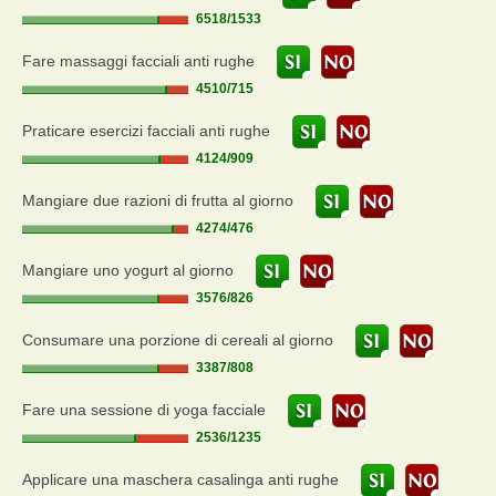
6518
/
1533
Fare massaggi facciali anti rughe
4510
/
715
Praticare esercizi facciali anti rughe
4124
/
909
Mangiare due razioni di frutta al giorno
4274
/
476
Mangiare uno yogurt al giorno
3576
/
826
Consumare una porzione di cereali al giorno
3387
/
808
Fare una sessione di yoga facciale
2536
/
1235
Applicare una maschera casalinga anti rughe