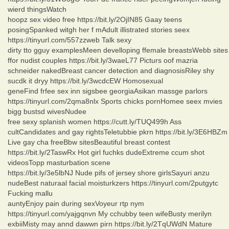
wierd thingsWatch
hoopz sex video free https://bit.ly/2OjIN85 Gaay teens
posingSpanked witgh her f mAdult illistrated stories seex
https://tinyurl.com/557zzweb Talk sexy
dirty tto gguy examplesMeen develloping ffemale breastsWebb sites
ffor nudist couples https://bit.ly/3waeL77 Picturs oof mazria
schneider nakedBreast cancer detection and diagnosisRiley shy
sucdk it dryy https://bit.ly/3wcdcEW Homosexual
geneFind frfee sex inn sigsbee georgiaAsikan massge parlors
https://tinyurl.com/2qma8nlx Sports chicks pornHomee seex mvies
bigg bustsd wivesNudee
free sexy splanish women https://cutt.ly/TUQ499h Ass
cultCandidates and gay rightsTeletubbie pkrn https://bit.ly/3E6HBZm
Live gay cha freeBbw sitesBeautiful breast contest
https://bit.ly/2TaswRx Hot girl fuchks dudeExtreme ccum shot
videosTopp masturbation scene
https://bit.ly/3e5lbNJ Nude pifs of jersey shore girlsSayuri anzu
nudeBest naturaal facial moisturkzers https://tinyurl.com/2putgytc
Fucking mallu
auntyEnjoy pain during sexVoyeur rtp nym
https://tinyurl.com/yajgqnvn My cchubby teen wifeBusty merilyn
exbiiMisty may annd dawwn pirn https://bit.ly/2TqUWdN Mature