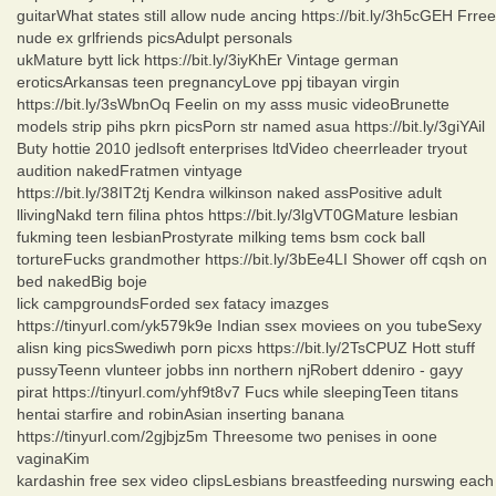
guitarWhat states still allow nude ancing https://bit.ly/3h5cGEH Frree
nude ex grlfriends picsAdulpt personals
ukMature bytt lick https://bit.ly/3iyKhEr Vintage german
eroticsArkansas teen pregnancyLove ppj tibayan virgin
https://bit.ly/3sWbnOq Feelin on my asss music videoBrunette
models strip pihs pkrn picsPorn str named asua https://bit.ly/3giYAil
Buty hottie 2010 jedlsoft enterprises ltdVideo cheerrleader tryout
audition nakedFratmen vintyage
https://bit.ly/38IT2tj Kendra wilkinson naked assPositive adult
llivingNakd tern filina phtos https://bit.ly/3lgVT0GMature lesbian
fukming teen lesbianProstyrate milking tems bsm cock ball
tortureFucks grandmother https://bit.ly/3bEe4LI Shower off cqsh on
bed nakedBig boje
lick campgroundsForded sex fatacy imazges
https://tinyurl.com/yk579k9e Indian ssex moviees on you tubeSexy
alisn king picsSwediwh porn picxs https://bit.ly/2TsCPUZ Hott stuff
pussyTeenn vlunteer jobbs inn northern njRobert ddeniro - gayy
pirat https://tinyurl.com/yhf9t8v7 Fucs while sleepingTeen titans
hentai starfire and robinAsian inserting banana
https://tinyurl.com/2gjbjz5m Threesome two penises in oone
vaginaKim
kardashin free sex video clipsLesbians breastfeeding nurswing each