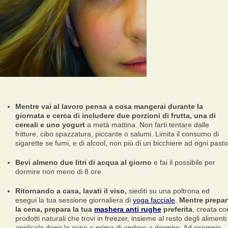
Mentre vai al lavoro pensa a cosa mangerai durante la
giornata e cerca di includere due porzioni di frutta, una di
cereali e uno yogurt
a metà mattina. Non farti tentare dalle
fritture, cibo spazzatura, piccante o salumi. Limita il consumo di
sigarette se fumi, e di alcool, non più di un bicchiere ad ogni pasto
Bevi almeno due litri di acqua al giorno
e fai il possibile per
dormire non meno di 8 ore.
Ritornando a casa, lavati il viso,
siediti su una poltrona ed
esegui la tua sessione giornaliera di
yoga facciale
.
Mentre prepar
la cena, prepara la tua
mashera anti rughe
preferita
, creata co
prodotti naturali che trovi in freezer, insieme al resto degli alimenti
applicala dopo la cena e prima di andare a dormire. Ad esempio,