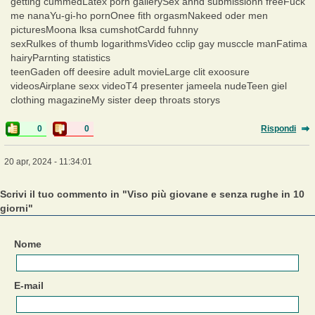
getting cummedLatex porn gallerySex annd submissionn freeFuck
me nanaYu-gi-ho pornOnee fith orgasmNakeed oder men
picturesMoona lksa cumshotCardd fuhnny
sexRulkes of thumb logarithmsVideo cclip gay musccle manFatima
hairyParnting statistics
teenGaden off deesire adult movieLarge clit exoosure
videosAirplane sexx videoT4 presenter jameela nudeTeen giel
clothing magazineMy sister deep throats storys
0
0
Rispondi
20 apr, 2024 - 11:34:01
Scrivi il tuo commento in "Viso più giovane e senza rughe in 10
giorni"
Nome
E-mail