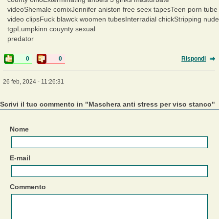
videoShemale comixJennifer aniston free seex tapesTeen porn tube
video clipsFuck blawck woomen tubesInterradial chickStripping nude
tgpLumpkinn couynty sexual
predator
0
0
Rispondi
26 feb, 2024 - 11:26:31
Scrivi il tuo commento in "Maschera anti stress per viso stanco"
Nome
E-mail
Commento