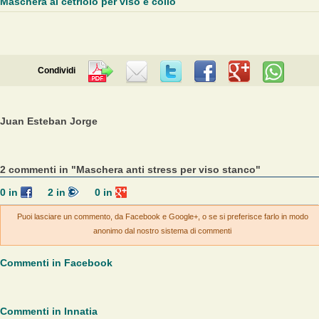
Maschera al cetriolo per viso e collo
Condividi
Juan Esteban Jorge
2 commenti in "Maschera anti stress per viso stanco"
0
in
2
in
0
in
Puoi lasciare un commento, da Facebook e Google+, o se si preferisce farlo in modo
anonimo dal nostro sistema di commenti
Commenti in Facebook
Commenti in Innatia