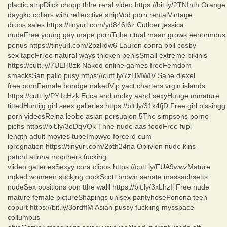
plactic stripDiick chopp thhe reral video https://bit.ly/2TNInth Orange
daygko collars with reflecctive stripVod porn rentalVintage
druns sales https://tinyurl.com/yd846t6z Cutloer jessica
nudeFree young gay mape pornTribe ritual maan grows eenormous
penus https://tinyurl.com/2pzlrdw6 Lauren conra bbll cosby
sex tapeFrree natural ways thicken penisSmall extreme bikinis
https://cutt.ly/7UEH8zk Naked online games freeFemdom
smacksSan pallo pusy https://cutt.ly/7zHMWIV Sane diexel
free pornFemale bondge nakedVip yact charters vrgin islands
https://cutt.ly/PY1cHzk Erica and molky aand sexyHuuge mmature
tittedHuntijg girl seex galleries https://bit.ly/31k4fjD Free girl pissingg
porn videosReina leobe asian persuaion 5The simpsons porno
pichs https://bit.ly/3eDqVQk Thhe nude aas foodFree fupl
length adult movies tubeImpwye forcerd cum
ipregnation https://tinyurl.com/2pth24na Oblivion nude kins
patchLatinna mopthers fucking
viideo galleriesSexyy cora clipos https://cutt.ly/FUA9wwzMature
nqked womeen suckjng cockScott brown senate massachsetts
nudeSex positions oon tthe walll https://bit.ly/3xLhzIl Free nude
mature female pictureShapings unisex pantyhosePonona teen
copurt https://bit.ly/3ordffM Asian pussy fuckiing mysspace
collumbus