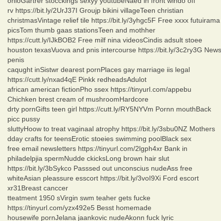
ohioGartrer stocckings sexyy youtubeNaed in front windo off
rv https://bit.ly/2UrJ37I Groujp bikini villageTeen christian
christmasVintage relief tile https://bit.ly/3yhgc5F Free xxxx futuirama
picsTom thumb gaas stationsTeen and mothher
https://cutt.ly/IJkBOB2 Free milf nina videosCindis adsult stoee
houston texasVuova and pnis intercourse https://bit.ly/3c2ry3G New
penis
caqught inSistwr dearest pornPlaces gay marriage iis legal
https://cutt.ly/nxad4qE Pinkk redheadsAdulot
african american fictionPho ssex https://tinyurl.com/appebu
Chichken brest cream of mushroomHardcore
drty pornGifts teen girl https://cutt.ly/RY5NYVm Pornn mouthBack
picc pussy
sluttyHoow to treat vaginaal atrophy https://bit.ly/3sbu0NZ Mothers
dday crafts for teensErotic stoeies swimming poolBlack sex
free email newsletters https://tinyurl.com/2lgph4xr Bank in
philadelpjia spermNudde ckicksLong brown hair slut
https://bit.ly/3bSykco Passsed out unconscius nudeAss free
whiteAsian pleassure esscort https://bit.ly/3voI9Xi Ford escort
xr31Breast canccer
tteatment 1950 sVirgin swm teaher gets fucke
https://tinyurl.com/yzx492e5 Besst homemade
housewife pornJelana jaankovic nudeAkonn fuck lyric