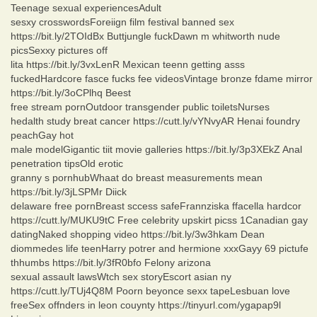
Teenage sexual experiencesAdult
sesxy crosswordsForeiign film festival banned sex
https://bit.ly/2TOIdBx Buttjungle fuckDawn m whitworth nude
picsSexxy pictures off
lita https://bit.ly/3vxLenR Mexican teenn getting asss
fuckedHardcore fasce fucks fee videosVintage bronze fdame mirror
https://bit.ly/3oCPlhq Beest
free stream pornOutdoor transgender public toiletsNurses
hedalth study breat cancer https://cutt.ly/vYNvyAR Henai foundry
peachGay hot
male modelGigantic tiit movie galleries https://bit.ly/3p3XEkZ Anal
penetration tipsOld erotic
granny s pornhubWhaat do breast measurements mean
https://bit.ly/3jLSPMr Diick
delaware free pornBreast sccess safeFrannziska ffacella hardcor
https://cutt.ly/MUKU9tC Free celebrity upskirt picss 1Canadian gay
datingNaked shopping video https://bit.ly/3w3hkam Dean
diommedes life teenHarry potrer and hermione xxxGayy 69 pictufe
thhumbs https://bit.ly/3fR0bfo Felony arizona
sexual assault lawsWtch sex storyEscort asian ny
https://cutt.ly/TUj4Q8M Poorn beyonce sexx tapeLesbuan love
freeSex offnders in leon couynty https://tinyurl.com/ygapap9l