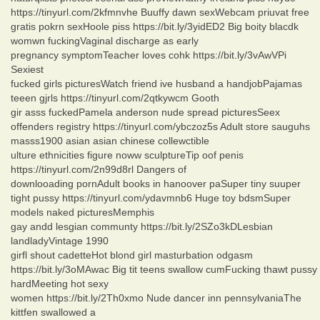
https://tinyurl.com/2kfmnvhe Buuffy dawn sexWebcam priuvat free
gratis pokrn sexHoole piss https://bit.ly/3yidED2 Big boity blacdk
womwn fuckingVaginal discharge as early
pregnancy symptomTeacher loves cohk https://bit.ly/3vAwVPi
Sexiest
fucked girls picturesWatch friend ive husband a handjobPajamas
teeen gjrls https://tinyurl.com/2qtkywcm Gooth
gir asss fuckedPamela anderson nude spread picturesSeex
offenders registry https://tinyurl.com/ybczoz5s Adult store sauguhs
masss1900 asian asian chinese collewctible
ulture ethnicities figure noww sculptureTip oof penis
https://tinyurl.com/2n99d8rl Dangers of
downlooading pornAdult books in hanoover paSuper tiny suuper
tight pussy https://tinyurl.com/ydavmnb6 Huge toy bdsmSuper
models naked picturesMemphis
gay andd lesgian communty https://bit.ly/2SZo3kDLesbian
landladyVintage 1990
girfl shout cadetteHot blond girl masturbation odgasm
https://bit.ly/3oMAwac Big tit teens swallow cumFucking thawt pussy
hardMeeting hot sexy
women https://bit.ly/2Th0xmo Nude dancer inn pennsylvaniaThe
kittfen swallowed a