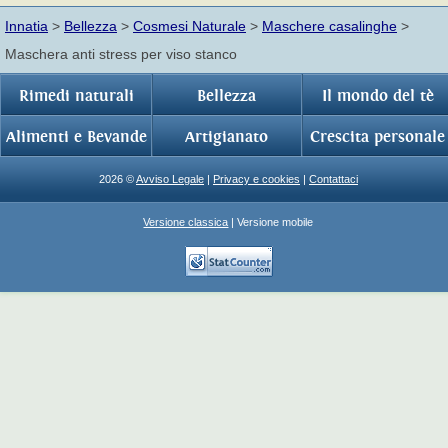
Innatia
>
Bellezza
>
Cosmesi Naturale
>
Maschere casalinghe
>
Maschera anti stress per viso stanco
Rimedi naturali
Bellezza
Il mondo del tè
Alimenti e Bevande
Artigianato
Crescita personale
2026 ©
Avviso Legale
|
Privacy e cookies
|
Contattaci
Versione classica
| Versione mobile