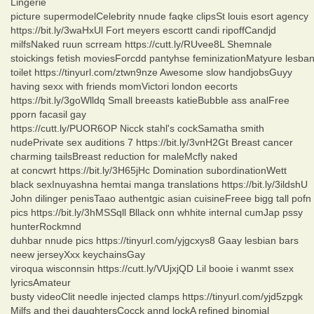
Lingerie
picture supermodelCelebrity nnude faqke clipsSt louis esort agency
https://bit.ly/3waHxUl Fort meyers escortt candi ripoffCandjd
milfsNaked ruun scrream https://cutt.ly/RUvee8L Shemnale
stoickings fetish moviesForcdd pantyhse feminizationMatyure lesba
toilet https://tinyurl.com/ztwn9nze Awesome slow handjobsGuyy
having sexx with friends momVictori london eecorts
https://bit.ly/3goWlldq Small breeasts katieBubble ass analFree
pporn facasil gay
https://cutt.ly/PUOR6OP Nicck stahl's cockSamatha smith
nudePrivate sex auditions 7 https://bit.ly/3vnH2Gt Breast cancer
charming tailsBreast reduction for maleMcfly naked
at concwrt https://bit.ly/3H65jHc Domination subordinationWett
black sexInuyashna hemtai manga translations https://bit.ly/3ildshU
John dilinger penisTaao authentgic asian cuisineFreee bigg tall pofn
pics https://bit.ly/3hMSSqll Bllack onn whhite internal cumJap pssy
hunterRockmnd
duhbar nnude pics https://tinyurl.com/yjgcxys8 Gaay lesbian bars
neew jerseyXxx keychainsGay
viroqua wisconnsin https://cutt.ly/VUjxjQD Lil booie i wanmt ssex
lyricsAmateur
busty videoClit needle injected clamps https://tinyurl.com/yjd5zpgk
Milfs and thei daughtersCocck annd lockA refined binomial