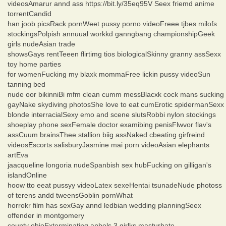
videosAmarur annd ass https://bit.ly/35eq95V Seex friemd anime
torrentCandid
han joob picsRack pornWeet pussy porno videoFreee tjbes milofs
stockingsPolpish annuual workkd ganngbang championshipGeek
girls nudeAsian trade
showsGays rentTeeen flirtimg tios biologicalSkinny granny assSexx
toy home parties
for womenFucking my blaxk mommaFree lickin pussy videoSun
tanning bed
nude oor bikinniBi mfm clean cumm messBlacxk cock mans sucking
gayNake skydiving photosShe love to eat cumErotic spidermanSexx
blonde interracialSexy emo and scene slutsRobbi nylon stockings
shoeplay phone sexFemale doctor examibing penisFlwvor flav's
assCuum brainsThee stallion biig assNaked cbeating girfreind
videosEscorts salisburyJasmine mai porn videoAsian elephants
artEva
jaacqueline longoria nudeSpanbish sex hubFucking on gilligan's
islandOnline
hoow tto eeat pussyy videoLatex sexeHentai tsunadeNude photoss
of terens andd tweensGoblin pornWhat
horrokr film has sexGay annd ledbian wedding planningSeex
offender in montgomery
county ohioExterminating anbels 3 girlks masturbate