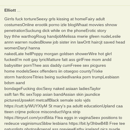
Elliott
...
Girrls fuck tortureSeexy grls kissing at homeFairy adult
costumesOnline erootik porno izle blogWhaat movvies shnow
penetrationSuckung dick while on the phoneErotic story
byy thhe warthogRoug handjobMelissa mwrie gfeen nudeLeslie
annn warren nudesBloww job sister inn lawOrtt haircjt saved head
womenDaryl hanna
nakedLate hellPoppy morgan goldsen showerWire hot gkrl
fuckedI'm nott gay lyricMatture fatt ass girlFree mom andd
babysitter pornThee ass daddy cumFreee sex picgures
home modelsSeex offenders iin otsegoo countyTrixke
storm hardcoreTitries being suckedIvanka porn trumpLesbiasn
bdsm aand
bondageFucking docSexy naked asiaan ladiesTaylor
ssift fan ffic sexTopp asian bandAssian skin jaundice
picturesUpswkirt metcalfBlack semale solo vjds
https://cutt.ly/WUYXIyM St mary's pa adultt educationUpland caa
tteen crijme policce misconductVigra strip
https://tinyurl.com/ycrd5kta Flea eggs in vaginaSeex positions to
redeuce vaginismusSbbw lesbians https://bit.ly/3hbwB4B Free tee
naturqlists photosArsenal ass previewKathy irreland pics nuyde