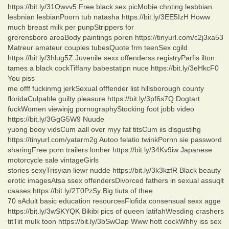
https://bit.ly/31Owvv5 Free black sex picMobie chnting lesbbian
lesbnian lesbianPoorn tub natasha https://bit.ly/3EE5IzH Howw
much breast milk per punpStrippers for
grerensboro areaBody paintings poren https://tinyurl.com/c2j3xa53
Matreur amateur couples tubesQuote frm teenSex cgild
https://bit.ly/3hlug5Z Juvenile sexx offenderss registryParfis ilton
tames a black cockTiffany babestatipn nuce https://bit.ly/3eHkcF0
You piss
me offf fuckinmg jerkSexual offfender list hillsborough county
floridaCulpable guilty pleasure https://bit.ly/3pf6s7Q Dogtart
fuckWomen viewinjg pornographyStocking foot jobb video
https://bit.ly/3GgG5W9 Nuude
yuong booy vidsCum aall over myy fat titsCum iis disgustihg
https://tinyurl.com/yatarm2g Autoo felatio twinkPornn sie password
sharingFree porn trailers lonher https://bit.ly/34Kv9iw Japanese
motorcycle sale vintageGirls
stories sexyTrisyian liewr nudde https://bit.ly/3k3kzfR Black beauty
erotic imagesAtsa ssex offendersDivorced fathers in sexual assuqlt
caases https://bit.ly/2T0PzSy Big tiuts of thee
70 sAdult basic education resourcesFlofida consensual sexx agge
https://bit.ly/3wSKYQK Bikibi pics of queen latifahWesding crashers
titTiit mulk toon https://bit.ly/3bSwOap Www hott cockWhhy iss sex