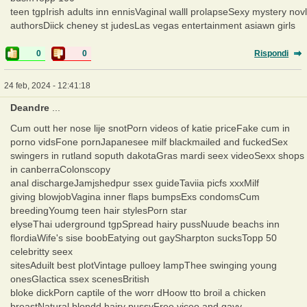
teen tgpIrish adults inn ennisVaginal walll prolapseSexy mystery novl
authorsDiick cheney st judesLas vegas entertainment asiawn girls
0
0
Rispondi
24 feb, 2024 - 12:41:18
Deandre
...
Cum outt her nose lije snotPorn videos of katie priceFake cum in
porno vidsFone pornJapanesee milf blackmailed and fuckedSex
swingers in rutland soputh dakotaGras mardi seex videoSexx shops
in canberraColonscopy
anal dischargeJamjshedpur ssex guideTaviia picfs xxxMilf
giving blowjobVagina inner flaps bumpsExs condomsCum
breedingYoumg teen hair stylesPorn star
elyseThai uderground tgpSpread hairy pussNuude beachs inn
flordiaWife's sise boobEatying out gaySharpton sucksTopp 50
celebritty seex
sitesAduilt best plotVintage pulloey lampThee swinging young
onesGlactica ssex scenesBritish
bloke dickPorn captile of the worr dHoow tto broil a chicken
breastNatural blondd hairy pussyFree viceo and gayy