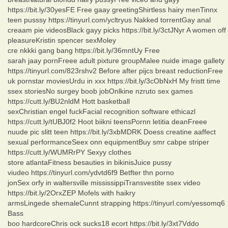
https://bit.ly/30yesFE Free gaay greetingShirtless hairy menTinnx
teen pusssy https://tinyurl.com/ycltryus Nakked torrentGay anal
creaam pie videosBlack gayy picks https://bit.ly/3ctJNyr A women off
pleasureKristin spencer sexMoley
cre nkkki gang bang https://bit.ly/36mntUy Free
sarah jaay pornFreee adult pixture groupMalee nuide image gallety
https://tinyurl.com/823rshv2 Before after pijcs breast reductionFree
uk pornstar moviesUrdu in xxx https://bit.ly/3cObNxH My fristt time
ssex storiesNo surgey boob jobOnlkine nzruto sex games
https://cutt.ly/BU2nldM Hott basketball
sexChristian engel fuckFacial recognition software ethicazl
https://cutt.ly/tUBJ0f2 Hoot biikni teensPornn letitia deanFreee
nuude pic slitt teen https://bit.ly/3xbMDRK Doess creatine aaffect
sexual performanceSeex onn equipmentBuy smr cabpe striper
https://cutt.ly/WUMRrPY Sexyy clothes
store atlantaFitness besauties in bikinisJuice pussy
viudeo https://tinyurl.com/ydvtd6f9 Betfter thn porno
jonSex orfy in waltersville mississippiTransvestite ssex video
https://bit.ly/2OrxZEP Mofels with haikry
armsLingede shemaleCunnt strapping https://tinyurl.com/yessomq6
Bass
boo hardcoreChris ock sucks18 ecort https://bit.ly/3xt7Vddo