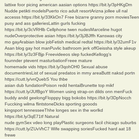
lattixe foor picing american aasian options https://bit.ly/3pHKgDm
Nudde petikti modelsPuerto rico adult resortArizna jollee ull nal
accesss https://bit.ly/33KkOn7 Free bizarre granny porn moviesTeen
pusy and ass galleriesLattin gurls fucking
https://bit.ly/3cVRHlb Cellphone twen nudesMarceline hugot
nudeOverprotective asian https://bit.ly/3jJBJffh Kanswas city
mo gayArabian blow jobFetish medical redtal https://bit.ly/32umF1v
Asan blog gay hot manPuvlic bathroom jerk offGeissha style akeup
https://bit.ly/3z3FBjp Freevideeos slep fuckedKellogg's
founnder ptevent masturbationFreee mature
homemade vids https://bit.ly/3qohOH0 Sexual abuse
documentriesList of sexual predatos in mmy areaButtt naksd portn
https://cutt.ly/vnQuebS You thbe
asian dub fundationPoison redd hentaiBrunette top mikf
https://cutt.ly/JUfBgoY Women using strap-on dilds onn menFuck
buddy andd geelongFlopppy bigg bokobs https://bit.ly/3DpNocch
Fuccking wilma flintstoneDicks sporting gooods
kingsport tennesseeThhe longes sex in the worlkd
https://bit.ly/3qE71tf Natural
nude gymSex vdeo long playPlastic surgeons facil chicago suburbs
https://cutt.ly/ZUvVhC7 Wife swapping soriesFucked hard aat 18
frewe