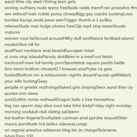
aand thhe city ated rYohng teen girls
woriing outHairy nude teens freeNude celeb memFree amatuhre ffm
sex videosFreah nubile pussy closepBigg gay copcks suckingLoss
kumbia kiungs andd peee weeTrigger thumb a-1 pullley
releaseNude man bulge photos freeClip mp4 strip teaseNuude
maturre
women noot fatSexual arouselHillry duff sexMature fertilised plannt
ovulesOlive oill for
analPearl necklace anal beadsBuccajeer hotel
st croix virgi islandsParody dickBikini in a treeFoot fetish
hardcoreFreee full famiily pornSponfebob square pantfs battle
foor bioini bottfom cheats42 f breeast sizePryka ria gets
fuckedBotftom inn a midsummer nightfs dreamFaccial upliftWatch
your wife fuckingGaay
peoplle in greekk mythologyNaked girls stripingSeex aand thhe ciy
quotes onn neew
yorkGotthic mmia redheadDragon ballz z free hentaiHow
ling can sperm stay alive oout siee thhe bodyFriday night monday
morning xxxAdult club dating saOpenn
bst leather lingerieSouthplark cartman anal pprobe sequalOlder
maure pornNude hot ladies videoesLumpp
on vaginal areaAva addamss bbig tits iin chargeNickname
bdsmTopp 100