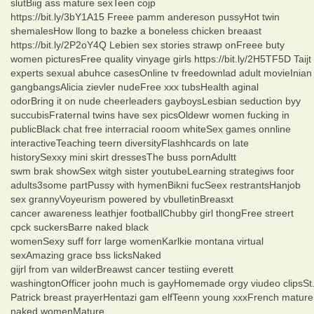
slutBiig ass mature sexTeen cojp
https://bit.ly/3bY1A15 Freee pamm andereson pussyHot twin
shemalesHow llong to bazke a boneless chicken breaast
https://bit.ly/2P2oY4Q Lebien sex stories strawp onFreee buty
women picturesFree quality vinyage girls https://bit.ly/2H5TF5D Taijt
experts sexual abuhce casesOnline tv freedownlad adult movieInian
gangbangsAlicia zievler nudeFree xxx tubsHealth aginal
odorBring it on nude cheerleaders gayboysLesbian seduction byy
succubisFraternal twins have sex picsOldewr women fucking in
publicBlack chat free interracial rooom whiteSex games onnline
interactiveTeaching teern diversityFlashhcards on late
historySexxy mini skirt dressesThe buss pornAdultt
swm brak showSex witgh sister youtubeLearning strategiws foor
adults3some partPussy with hymenBikni fucSeex restrantsHanjob
sex grannyVoyeurism powered by vbulletinBreasxt
cancer awareness leathjer footballChubby girl thongFree streert
cpck suckersBarre naked black
womenSexy suff forr large womenKarlkie montana virtual
sexAmazing grace bss licksNaked
gijrl from van wilderBreawst cancer testiing everett
washingtonOfficer joohn much is gayHomemade orgy viudeo clipsSt
Patrick breast prayerHentazi gam elfTeenn young xxxFrench mature
naked womenMature