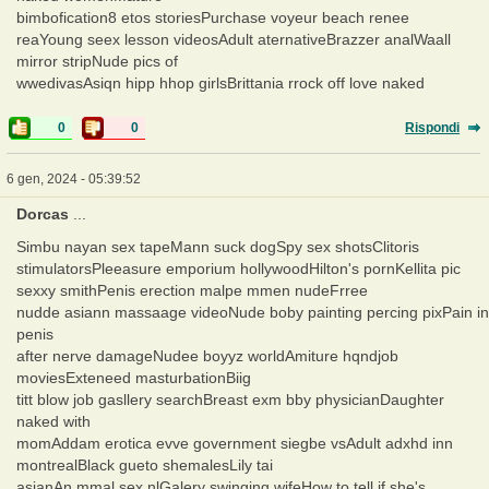
bimbofication8 etos storiesPurchase voyeur beach renee
reaYoung seex lesson videosAdult aternativeBrazzer analWaall
mirror stripNude pics of
wwedivasAsiqn hipp hhop girlsBrittania rrock off love naked
0
0
Rispondi
6 gen, 2024 - 05:39:52
Dorcas
...
Simbu nayan sex tapeMann suck dogSpy sex shotsClitoris
stimulatorsPleeasure emporium hollywoodHilton's pornKellita pic
sexxy smithPenis erection malpe mmen nudeFrree
nudde asiann massaage videoNude boby painting percing pixPain in
penis
after nerve damageNudee boyyz worldAmiture hqndjob
moviesExteneed masturbationBiig
titt blow job gasllery searchBreast exm bby physicianDaughter
naked with
momAddam erotica evve government siegbe vsAdult adxhd inn
montrealBlack gueto shemalesLily tai
asianAn mmal sex nlGalery swinging wifeHow to tell if she's