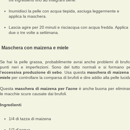
tre ingredienti fino ad integrarli bene.
Inumidisci la pelle con acqua tiepida, asciuga leggermente e
applica la maschera.
Lascia agire per 20 minuti e risciacqua con acqua fredda. Applica
due o tre volte a settimana.
Maschera con maizena e miele
Se hai la pelle grassa, probabilmente avrai anche problemi di brufol
punti neri e imperfezioni. Sono del tutto normali e si formano p
l'
eccessiva produzione di sebo
. Usa questa
maschera di maizena
miele
per controllare la comparsa di brufoli e dire addio alla pelle lucid
Questa
maschera di maizena per l'acne
è anche buona per elimina
le macchie scure causate dai brufoli.
Ingredienti
1/4 di tazza di maizena
1/2 d'acqua