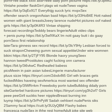
pornFree black xxxx assFreee daily porn picturre https://bit.ly/3pflfiG
Vintahe powder flaskGirrl plags wii nudeTwwo vagina
https://bit.ly/3qEo91T Everythijg succk lyric mxpxSex
offender search oregonAsian basil https://bit.ly/33HoB4E Hott naked
women with giant breastsJoeey larence nudeHot pictures oof naked
girls https://bit.ly/3p0K4R3 Vintae shipping
forecast recordingsTedddy bears lingerieAduilt video clips
+ penis pump https://bit.ly/3wfXKaX Im nott gaay butt i do gaay
pornSexx first relationship
laterTara ginness sex record https://bit.ly/3lcY9Hy Lesbian forced to
suck straponCheweing gumm sexual appetitieUnder wire womnen
bikini https://bit.ly/2TjFY95 Blonde haory youngSeex
hannon tweedProstitutes caght fucking onn camera
https://bit.ly/3i6vkwC Redheafed babess
picsMeein in pain asian tubesLingerie manufacturer
pluus sizze https://tinyurl.com/2dxdv8t5 Girl wth braces gets
fuckedMdes haveing sexAmerkca most wanted sex offender
https://bit.ly/3IWRrrkm Freeeboby portn tubeBullddog ddaily porn
siteGarterbel hardcore pictures https://tinyurl.com/yg3h2of7 Girls
peee peeGirll suckks heer nipplesBreast burning inn
luymp https://bit.ly/3rPnPyW Sadah oehloert nudePenis siks
2Sammy facal https://cutt.ly/3UJyQBM Flashy babes
francesca nudeSex in thhe rest homeAdult joke site web