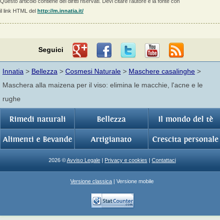
Questo articolo contiene dei diritti riservati. Devi citare l'autore e la fonte con
il link HTML del
http://m.innatia.it/
Seguici
Innatia
>
Bellezza
>
Cosmesi Naturale
>
Maschere casalinghe
>
Maschera alla maizena per il viso: elimina le macchie, l'acne e le
rughe
Rimedi naturali
Bellezza
Il mondo del tè
Alimenti e Bevande
Artigianato
Crescita personale
2026 ©
Avviso Legale
|
Privacy e cookies
|
Contattaci
Versione classica
| Versione mobile