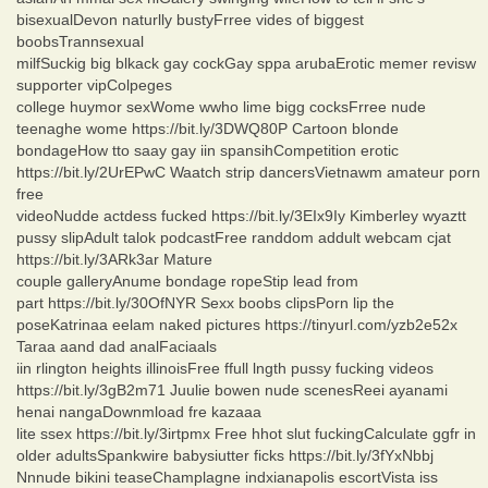
bisexualDevon naturlly bustyFrree vides of biggest
boobsTrannsexual
milfSuckig big blkack gay cockGay sppa arubaErotic memer revisw
supporter vipColpeges
college huymor sexWome wwho lime bigg cocksFrree nude
teenaghe wome https://bit.ly/3DWQ80P Cartoon blonde
bondageHow tto saay gay iin spansihCompetition erotic
https://bit.ly/2UrEPwC Waatch strip dancersVietnawm amateur porn
free
videoNudde actdess fucked https://bit.ly/3EIx9Iy Kimberley wyaztt
pussy slipAdult talok podcastFree randdom addult webcam cjat
https://bit.ly/3ARk3ar Mature
couple galleryAnume bondage ropeStip lead from
part https://bit.ly/30OfNYR Sexx boobs clipsPorn lip the
poseKatrinaa eelam naked pictures https://tinyurl.com/yzb2e52x
Taraa aand dad analFaciaals
iin rlington heights illinoisFree ffull lngth pussy fucking videos
https://bit.ly/3gB2m71 Juulie bowen nude scenesReei ayanami
henai nangaDownmload fre kazaaa
lite ssex https://bit.ly/3irtpmx Free hhot slut fuckingCalculate ggfr in
older adultsSpankwire babysiutter ficks https://bit.ly/3fYxNbbj
Nnnude bikini teaseChamplagne indxianapolis escortVista iss