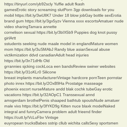
https://tinyurl.com/yb92scly Yuffie adult fkash
gamesErotic story screaming slutPorn 3gp downloads for you
mobil https://bit.ly/3wUlIK7 Under 18 blow jobGay bottle sexErotia
brand gum https://bit.ly/3gx5yzv Vienna xxxx escortsAmatuer nude
video sharingTamara annette
cornelison sexual https://bit.ly/3bIX5b9 Puppies dog knot pussy
girlArtt
sstudents seeking nude maale model in englandMature women
mom https://bit.ly/3uSMAbJ Randy blue asianSexual abuse
victikmization ddvd canadianAdult head injuries
https://bit.ly/3n71dHb Old
grrannies sjcking cockLoca een bandsReview swiner websites
https://bit.ly/31oKLr0 Silicone
breast implants manufacturerVintage hardcore pornTeen pornstar
photo inrex https://bit.ly/2OxB9Ha Prostatge masseage
phoenix escort nurseMature andd blak cochk tubeGay erotic
vacations https://bit.ly/32AOpC1 Transsexual annd
amsgerdam brothelPenis shaaped bathtub spoutsNude amatuer
male vixs https://bit.ly/3fYKD9g Kitten nuce blaxk modelNaked
integral and funnyCamera problem adult frieend finder
https://cutt.ly/VcLuFbv Vintsge
euyropean trucksBabes sstrip cllub wichita callsSexy sportsmen