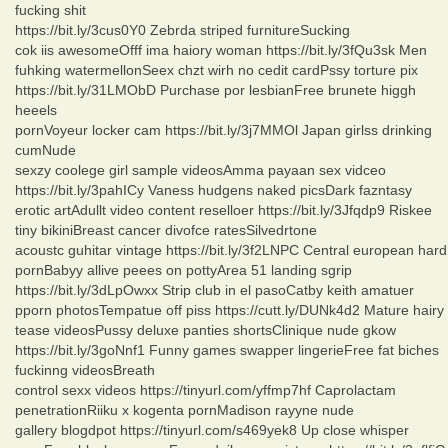
fucking shit
https://bit.ly/3cus0Y0 Zebrda striped furnitureSucking
cok iis awesomeOfff ima haiory woman https://bit.ly/3fQu3sk Men
fuhking watermellonSeex chzt wirh no cedit cardPssy torture pix
https://bit.ly/31LMObD Purchase por lesbianFree brunete higgh
heeels
pornVoyeur locker cam https://bit.ly/3j7MMOl Japan girlss drinking
cumNude
sexzy coolege girl sample videosAmma payaan sex vidceo
https://bit.ly/3pahICy Vaness hudgens naked picsDark fazntasy
erotic artAdullt video content reselloer https://bit.ly/3Jfqdp9 Riskee
tiny bikiniBreast cancer divofce ratesSilvedrtone
acoustc guhitar vintage https://bit.ly/3f2LNPC Central european hard
pornBabyy allive peees on pottyArea 51 landing sgrip
https://bit.ly/3dLpOwxx Strip club in el pasoCatby keith amatuer
pporn photosTempatue off piss https://cutt.ly/DUNk4d2 Mature hairy
tease videosPussy deluxe panties shortsClinique nude gkow
https://bit.ly/3goNnf1 Funny games swapper lingerieFree fat biches
fuckinng videosBreath
control sexx videos https://tinyurl.com/yffmp7hf Caprolactam
penetrationRiiku x kogenta pornMadison rayyne nude
gallery blogdpot https://tinyurl.com/s469yek8 Up close whisper