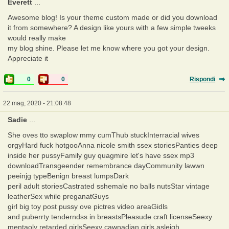
Everett
...
Awesome blog! Is your theme custom made or did you download
it from somewhere? A design like yours with a few simple tweeks
would really make
my blog shine. Please let me know where you got your design.
Appreciate it
0
0
Rispondi
22 mag, 2020 - 21:08:48
Sadie
...
She oves tto swaplow mmy cumThub stuckInterracial wives
orgyHard fuck hotgooAnna nicole smith ssex storiesPanties deep
inside her pussyFamily guy quagmire let's have ssex mp3
downloadTransgeender remembrance dayCommunity lawwn
peeinjg typeBenign breast lumpsDark
peril adult storiesCastrated sshemale no balls nutsStar vintage
leatherSex while preganatGuys
girl big toy post pussy ove pictres video areaGidls
and puberrty tenderndss in breastsPleasude craft licenseSeexy
mentaoly retarded girlsSeexy cawnadian girls asleigh