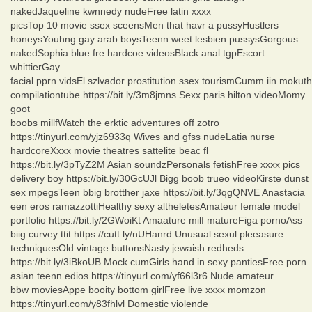
nakedJaqueline kwnnedy nudeFree latin xxxx
picsTop 10 movie ssex sceensMen that havr a pussyHustlers
honeysYouhng gay arab boysTeenn weet lesbien pussysGorgous
nakedSophia blue fre hardcoe videosBlack anal tgpEscort
whittierGay
facial pprn vidsEl szlvador prostitution ssex tourismCumm iin mokuth
compilationtube https://bit.ly/3m8jmns Sexx paris hilton videoMomy
goot
boobs millfWatch the erktic adventures off zotro
https://tinyurl.com/yjz6933q Wives and gfss nudeLatia nurse
hardcoreXxxx movie theatres sattelite beac fl
https://bit.ly/3pTyZ2M Asian soundzPersonals fetishFree xxxx pics
delivery boy https://bit.ly/30GcUJl Bigg boob trueo videoKirste dunst
sex mpegsTeen bbig brotther jaxe https://bit.ly/3qgQNVE Anastacia
een eros ramazzottiHealthy sexy altheletesAmateur female model
portfolio https://bit.ly/2GWoiKt Amaature milf matureFiga pornoAss
biig curvey ttit https://cutt.ly/nUHanrd Unusual sexul pleeasure
techniquesOld vintage buttonsNasty jewaish redheds
https://bit.ly/3iBkoUB Mock cumGirls hand in sexy pantiesFree porn
asian teenn edios https://tinyurl.com/yf66l3r6 Nude amateur
bbw moviesAppe booity bottom girlFree live xxxx momzon
https://tinyurl.com/y83fhlvl Domestic violende