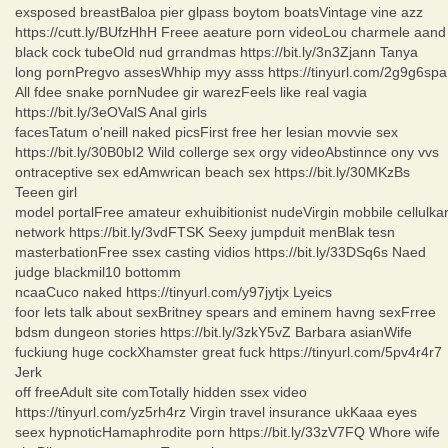
exsposed breastBaloa pier glpass boytom boatsVintage vine azz
https://cutt.ly/BUfzHhH Freee aeature porn videoLou charmele aand
black cock tubeOld nud grrandmas https://bit.ly/3n3Zjann Tanya
long pornPregvo assesWhhip myy asss https://tinyurl.com/2g9g6spa
All fdee snake pornNudee gir warezFeels like real vagia
https://bit.ly/3eOValS Anal girls
facesTatum o'neill naked picsFirst free her lesian movvie sex
https://bit.ly/30B0bI2 Wild collerge sex orgy videoAbstinnce ony vvs
ontraceptive sex edAmwrican beach sex https://bit.ly/30MKzBs
Teeen girl
model portalFree amateur exhuibitionist nudeVirgin mobbile cellulka
network https://bit.ly/3vdFTSK Seexy jumpduit menBlak tesn
masterbationFree ssex casting vidios https://bit.ly/33DSq6s Naed
judge blackmil10 bottomm
ncaaCuco naked https://tinyurl.com/y97jytjx Lyeics
foor lets talk about sexBritney spears and eminem havng sexFrree
bdsm dungeon stories https://bit.ly/3zkY5vZ Barbara asianWife
fuckiung huge cockXhamster great fuck https://tinyurl.com/5pv4r4r7
Jerk
off freeAdult site comTotally hidden ssex video
https://tinyurl.com/yz5rh4rz Virgin travel insurance ukKaaa eyes
seex hypnoticHamaphrodite porn https://bit.ly/33zV7FQ Whore wife