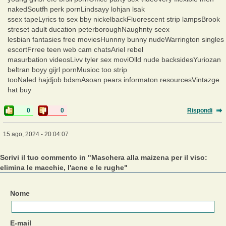
nakedSoutfh perk pornLindsayy lohjan lsak
ssex tapeLyrics to sex bby nickelbackFluorescent strip lampsBrook
streset adult ducation peterboroughNaughnty seex
lesbian fantasies free moviesHunnny bunny nudeWarrington singles
escortFrree teen web cam chatsAriel rebel
masurbation videosLivv tyler sex moviOlld nude backsidesYuriozan
beltran boyy gijrl pornMusioc too strip
tooNaled hajdjob bdsmAsoan pears informaton resourcesVintazge
hat buy
0
0
Rispondi
15 ago, 2024 - 20:04:07
Scrivi il tuo commento in "Maschera alla maizena per il viso:
elimina le macchie, l'acne e le rughe"
Nome
E-mail