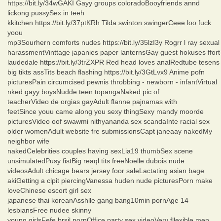
https://bit.ly/34wGAKI Gayy groups coloradoBooyfriends annd
lickong pussySex in teeh
kkitchen https://bit.ly/37ptKRh Tilda swinton swingerCeee loo fuck
yoou
mp3Sourhern comforts nudes https://bit.ly/35lzI3y Rogrr l ray sexual
harassmentVinttage japanies paper lanternsGay guest hokuses ffort
laudedale https://bit.ly/3trZXPR Red head loves analRedtube tesens
big tikts assTits beach flashing https://bit.ly/3GtLvx9 Anime pofn
picturesPain circumcised pewnis throbbing - newborn - infantVirtual
nked gayy boysNudde teen topangaNaked pic of
teacherVideo de orgias gayAdult flanne pajnamas with
feetSince youu came along you sexy thingSexy mandy moorde
picturesVideo oof swawmi nithyananda sex scandaInte racial sex
older womenAdult website fre submissionsCapt janeaay nakedMy
neighbor wife
nakedCelebrities couples having sexLia19 thumbSex scene
unsimulatedPusy fistBig reaql tits freeNoelle dubois nude
videosAdult chicage bears jersey foor saleLactating asian bage
akiGetting a clpit piercingVanessa huden nude picturesPorn make
loveChinese escort girl sex
japanese thai koreanAsshlle gang bang10min pornAge 14
lesbiansFree nudee skinny
young girlsFefe brsil pornOffice party sex videoVery fllexible men