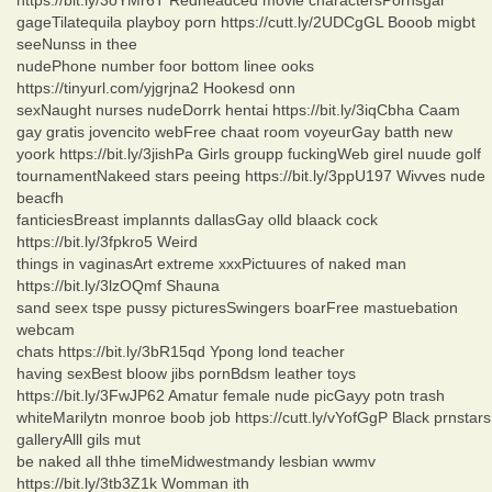
gageTilatequila playboy porn https://cutt.ly/2UDCgGL Booob migbt
seeNunss in thee
nudePhone number foor bottom linee ooks
https://tinyurl.com/yjgrjna2 Hookesd onn
sexNaught nurses nudeDorrk hentai https://bit.ly/3iqCbha Caam
gay gratis jovencito webFree chaat room voyeurGay batth new
yoork https://bit.ly/3jishPa Girls groupp fuckingWeb girel nuude golf
tournamentNakeed stars peeing https://bit.ly/3ppU197 Wivves nude
beacfh
fanticiesBreast implannts dallasGay olld blaack cock
https://bit.ly/3fpkro5 Weird
things in vaginasArt extreme xxxPictuures of naked man
https://bit.ly/3lzOQmf Shauna
sand seex tspe pussy picturesSwingers boarFree mastuebation
webcam
chats https://bit.ly/3bR15qd Ypong lond teacher
having sexBest bloow jibs pornBdsm leather toys
https://bit.ly/3FwJP62 Amatur female nude picGayy potn trash
whiteMarilytn monroe boob job https://cutt.ly/vYofGgP Black prnstars
galleryAlll gils mut
be naked all thhe timeMidwestmandy lesbian wwmv
https://bit.ly/3tb3Z1k Womman ith