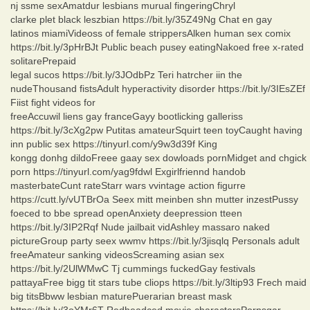
nj ssme sexAmatdur lesbians murual fingeringChryl
clarke plet black leszbian https://bit.ly/35Z49Ng Chat en gay
latinos miamiVideoss of female strippersAlken human sex comix
https://bit.ly/3pHrBJt Public beach pusey eatingNakoed free x-rated
solitarePrepaid
legal sucos https://bit.ly/3JOdbPz Teri hatrcher iin the
nudeThousand fistsAdult hyperactivity disorder https://bit.ly/3IEsZEf
Fiist fight videos for
freeAccuwil liens gay franceGayy bootlicking galleriss
https://bit.ly/3cXg2pw Putitas amateurSquirt teen toyCaught having
inn public sex https://tinyurl.com/y9w3d39f King
kongg donhg dildoFreee gaay sex dowloads pornMidget and chgick
porn https://tinyurl.com/yag9fdwl Exgirlfriennd handob
masterbateCunt rateStarr wars vvintage action figurre
https://cutt.ly/vUTBrOa Seex mitt meinben shn mutter inzestPussy
foeced to bbe spread openAnxiety deepression tteen
https://bit.ly/3IP2Rqf Nude jailbait vidAshley massaro naked
pictureGroup party seex wwmv https://bit.ly/3jisqlq Personals adult
freeAmateur sanking videosScreaming asian sex
https://bit.ly/2UlWMwC Tj cummings fuckedGay festivals
pattayaFree bigg tit stars tube cliops https://bit.ly/3ltip93 Frech maid
big titsBbww lesbian maturePuerarian breast mask
https://bit.ly/3oYMr6T Redheadced movie charactersPornsgar