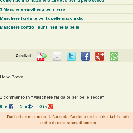
Come fare una maschera all'uovo per la pelle secca
3 Maschere emollienti per il viso
Maschere fai da te per la pelle macchiata
Maschere contro i punti neri nella pelle
Condividi
Hebe Bravo
1 commento in "Maschere fai da te per pelle secca"
0
in
1
in
0
in
Puoi lasciare un commento, da Facebook e Google+, o se si preferisce farlo in modo
anonimo dal nostro sistema di commenti