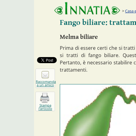
Casa e
Fango biliare: tratta
Melma biliare
Prima di essere certi che si tratti 
si tratti di fango biliare. Que
Pertanto, è necessario stabilire ch
trattamenti.
Raccomanda
a un amico
Stampa
l'articolo