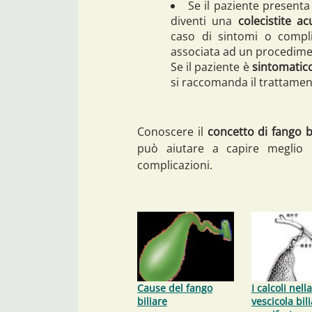
Se il paziente presenta
diventi una
colecistite ac
caso di sintomi o compl
associata ad un procedime
Se il paziente è
sintomatic
si raccomanda il trattame
Conoscere il
concetto di fango b
può aiutare a capire meglio l
complicazioni.
Cause del fango
I calcoli nella
biliare
vescicola bili