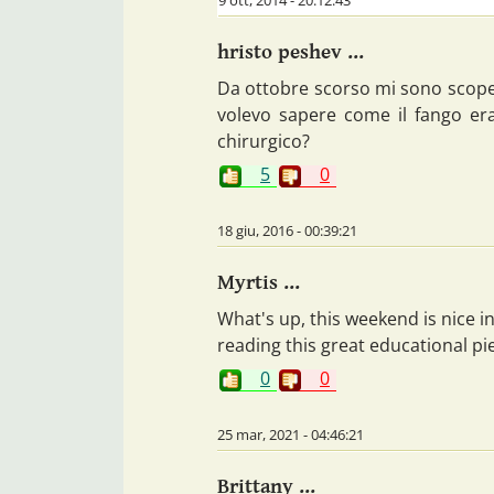
9 ott, 2014 - 20:12:43
hristo peshev ...
Da ottobre scorso mi sono scopert
volevo sapere come il fango er
chirurgico?
5
0
18 giu, 2016 - 00:39:21
Myrtis ...
What's up, this weekend is nice in
reading this great educational pi
0
0
25 mar, 2021 - 04:46:21
Brittany ...