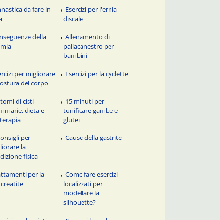
nnastica da fare in
Esercizi per l'ernia
a
discale
nseguenze della
Allenamento di
imia
pallacanestro per
bambini
ercizi per migliorare
Esercizi per la cyclette
postura del corpo
tomi di cisti
15 minuti per
marie, dieta e
tonificare gambe e
oterapia
glutei
Consigli per
Cause della gastrite
liorare la
dizione fisica
attamenti per la
Come fare esercizi
creatite
localizzati per
modellare la
silhouette?