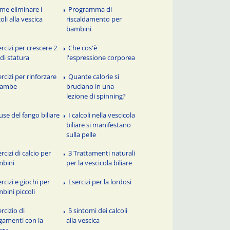
me eliminare i
Programma di
coli alla vescica
riscaldamento per
bambini
ercizi per crescere 2
Che cos'è
di statura
l'espressione corporea
rcizi per rinforzare
Quante calorie si
gambe
bruciano in una
lezione di spinning?
use del fango biliare
I calcoli nella vescicola
biliare si manifestano
sulla pelle
rcizi di calcio per
3 Trattamenti naturali
mbini
per la vescicola biliare
rcizi e giochi per
Esercizi per la lordosi
bini piccoli
rcizio di
5 sintomi dei calcoli
gamenti con la
alla vescica