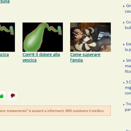
sulla
Gi
cas
Co
bul
Es
la 
scica
Com'è il dolore alla
Come superare
vescica
l'ansia
Sin
mam
fit
5 
mig
con
Tr
pan
re: trattamento" è aiutarti a informarti, MAI sostituire il medico.