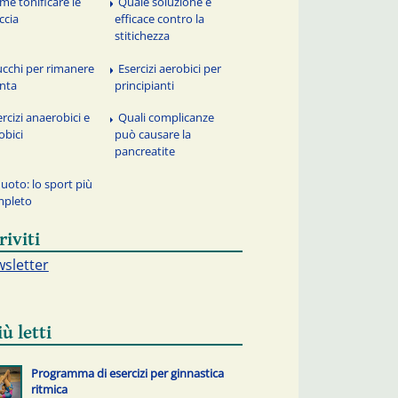
me tonificare le
Quale soluzione è
ccia
efficace contro la
stitichezza
ucchi per rimanere
Esercizi aerobici per
inta
principianti
ercizi anaerobici e
Quali complicanze
obici
può causare la
pancreatite
nuoto: lo sport più
mpleto
riviti
sletter
iù letti
Programma di esercizi per ginnastica
ritmica