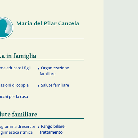
María del Pilar Cancela
ta in famiglia
me educare i figli
Organizzazione
familiare
lazioni di coppia
Salute familiare
ucchi per la casa
lute familiare
ogramma di esercizi
Fango biliare:
 ginnastica ritmica
trattamento