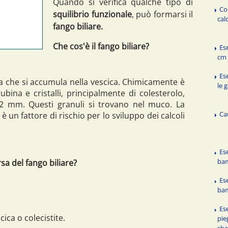
Quando si verifica qualche tipo di
Co
squilibrio funzionale
, può formarsi il
cal
fango biliare.
Che cos'è il fango biliare?
Es
cm 
Ese
za che si accumula nella vescica. Chimicamente è
le 
ubina e cristalli, principalmente di colesterolo,
 2 mm. Questi granuli si trovano nel muco. La
Ca
è un fattore di rischio per lo sviluppo dei calcoli
Ese
ba
sa del fango biliare?
Ese
bam
Ese
ica o colecistite.
pie