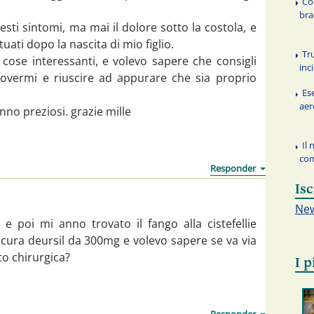
Co
bra
ti sintomi, ma mai il dolore sotto la costola, e
tuati dopo la nascita di mio figlio.
Tr
 cose interessanti, e volevo sapere che consigli
inc
vermi e riuscire ad appurare che sia proprio
Es
aer
anno preziosi. grazie mille
Il 
co
Isc
New
 e poi mi anno trovato il fango alla cistefellie
 cura deursil da 300mg e volevo sapere se va via
to chirurgica?
I p