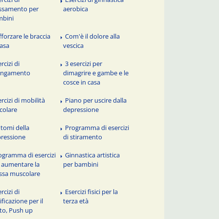
assamento per
aerobica
mbini
fforzare le braccia
Com'è il dolore alla
casa
vescica
rcizi di
3 esercizi per
ungamento
dimagrire e gambe e le
cosce in casa
rcizi di mobilità
Piano per uscire dalla
icolare
depressione
ntomi della
Programma di esercizi
ressione
di stiramento
ogramma di esercizi
Ginnastica artistica
 aumentare la
per bambini
sa muscolare
rcizi di
Esercizi fisici per la
ificazione per il
terza età
to, Push up