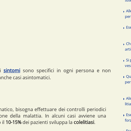
sba
Al
per
Ese
Ch
art
Si
ves
 i
sintomi
sono specifici in ogni persona e non
Qua
anche casi asintomatici.
per
Ali
liti
atico, bisogna effettuare dei controlli periodici
Ese
one della malattia. In alcuni casi avviene una
for
 il
10-15%
dei pazienti sviluppa la
colelitiasi
.
Ese