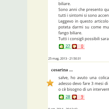
biliare.
Sono anni che presento ques
tutti i sintomi si sono accen
Leggevo in questo articolo
poteta darmi su come muo
fango biliare.
Tutti i consigli possibili sar
27
0
25 mag, 2013 - 21:50:31
cesarina ...
salve, ho avuto una colica
adesso devo fare 3 mesi di
o cè bisogno di un interven
28
9