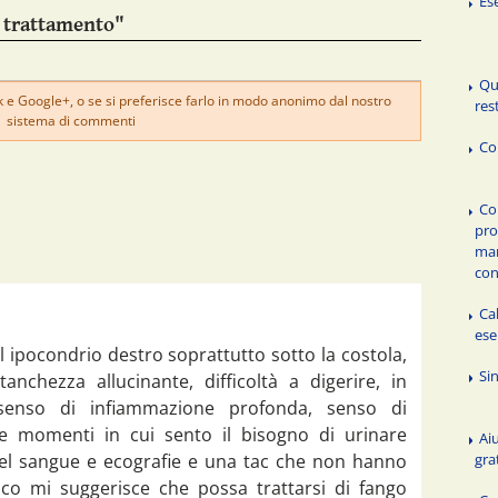
Ese
 trattamento"
Qu
e Google+, o se si preferisce farlo in modo anonimo dal nostro
res
sistema di commenti
Co
Co
pro
man
con
Cal
ese
 ipocondrio destro soprattutto sotto la costola,
Si
tanchezza allucinante, difficoltà a digerire, in
, senso di infiammazione profonda, senso di
 e momenti in cui sento il bisogno di urinare
Ai
gra
el sangue e ecografie e una tac che non hanno
co mi suggerisce che possa trattarsi di fango