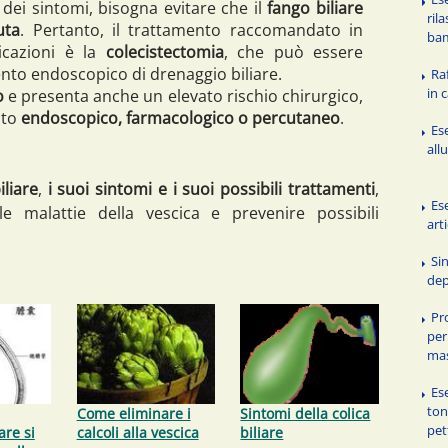
 dei sintomi, bisogna evitare che il
fango biliare
ril
uta
. Pertanto, il trattamento raccomandato in
ba
icazioni è la
colecistectomia
, che può essere
nto endoscopico di drenaggio biliare.
Ra
in 
o
e presenta anche un elevato rischio chirurgico,
nto
endoscopico, farmacologico o percutaneo
.
Ese
all
iliare
,
i suoi sintomi e i suoi possibili trattamenti
,
Ese
e malattie della vescica e prevenire possibili
art
Si
dep
Pr
per
mas
Ese
ton
Come eliminare i
Sintomi della colica
pet
are si
calcoli alla vescica
biliare