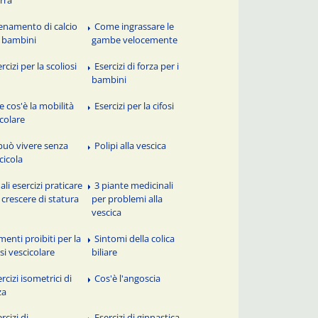
rra
lenamento di calcio
Come ingrassare le
 bambini
gambe velocemente
rcizi per la scoliosi
Esercizi di forza per i
bambini
e cos'è la mobilità
Esercizi per la cifosi
icolare
 può vivere senza
Polipi alla vescica
cicola
li esercizi praticare
3 piante medicinali
 crescere di statura
per problemi alla
vescica
menti proibiti per la
Sintomi della colica
asi vescicolare
biliare
rcizi isometrici di
Cos'è l'angoscia
za
rcizi di
Esercizi di ginnastica