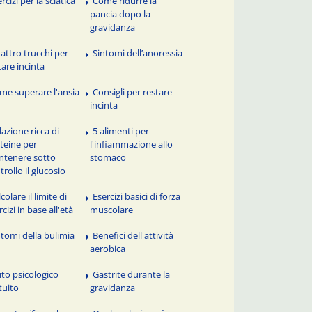
rcizi per la sciatica
Come ridurre la
pancia dopo la
gravidanza
attro trucchi per
Sintomi dell’anoressia
tare incinta
me superare l'ansia
Consigli per restare
incinta
lazione ricca di
5 alimenti per
teine per
l'infiammazione allo
tenere sotto
stomaco
trollo il glucosio
colare il limite di
Esercizi basici di forza
rcizi in base all'età
muscolare
ntomi della bulimia
Benefici dell'attività
aerobica
uto psicologico
Gastrite durante la
tuito
gravidanza