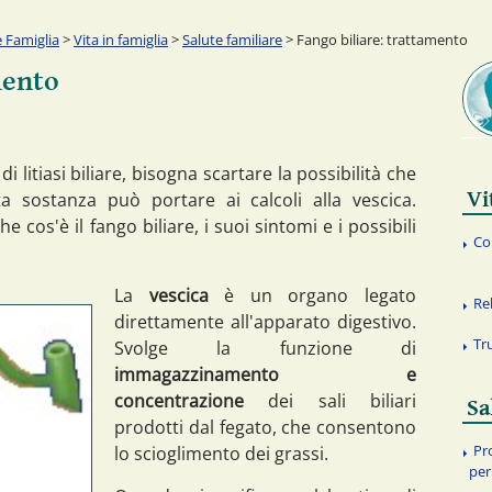
 Famiglia
>
Vita in famiglia
>
Salute familiare
> Fango biliare: trattamento
mento
di litiasi biliare, bisogna scartare la possibilità che
Vi
sta sostanza può portare ai calcoli alla vescica.
e cos'è il fango biliare, i suoi sintomi e i possibili
Co
La
vescica
è un organo legato
Re
direttamente all'apparato digestivo.
Tr
Svolge la funzione di
immagazzinamento e
concentrazione
dei sali biliari
Sa
prodotti dal fegato, che consentono
Pr
lo scioglimento dei grassi.
per