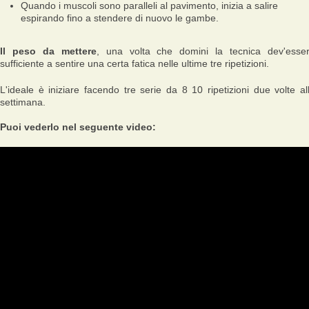
Quando i muscoli sono paralleli al pavimento, inizia a salire
espirando fino a stendere di nuovo le gambe.
Il peso da mettere
, una volta che domini la tecnica dev'esse
sufficiente a sentire una certa fatica nelle ultime tre ripetizioni.
L'ideale è iniziare facendo tre serie da 8 10 ripetizioni due volte al
settimana.
Puoi vederlo nel seguente video: