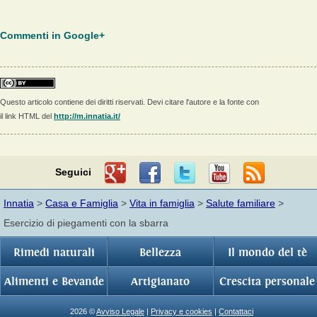
Commenti in Google+
Questo articolo contiene dei diritti riservati. Devi citare l'autore e la fonte con
il link HTML del
http://m.innatia.it/
Seguici
Innatia
>
Casa e Famiglia
>
Vita in famiglia
>
Salute familiare
>
Esercizio di piegamenti con la sbarra
Rimedi naturali
Bellezza
Il mondo del tè
Alimenti e Bevande
Artigianato
Crescita personale
2026 ©
Avviso Legale
|
Privacy e cookies
|
Contattaci