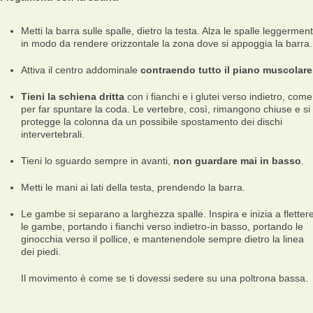
Metti la barra sulle spalle, dietro la testa. Alza le spalle leggermen
in modo da rendere orizzontale la zona dove si appoggia la barra.
Attiva il centro addominale
contraendo tutto il piano muscolare
Tieni la schiena dritta
con i fianchi e i glutei verso indietro, come
per far spuntare la coda. Le vertebre, così, rimangono chiuse e si
protegge la colonna da un possibile spostamento dei dischi
intervertebrali.
Tieni lo sguardo sempre in avanti,
non guardare mai in basso
.
Metti le mani ai lati della testa, prendendo la barra.
Le gambe si separano a larghezza spalle. Inspira e inizia a fletter
le gambe, portando i fianchi verso indietro-in basso, portando le
ginocchia verso il pollice, e mantenendole sempre dietro la linea
dei piedi.
Il movimento è come se ti dovessi sedere su una poltrona bassa.