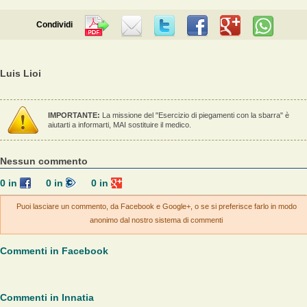
Condividi
Luis Lioi
IMPORTANTE:
La missione del "Esercizio di piegamenti con la sbarra" è
aiutarti a informarti, MAI sostituire il medico.
Nessun commento
0
in
0
in
0
in
Puoi lasciare un commento, da Facebook e Google+, o se si preferisce farlo in modo
anonimo dal nostro sistema di commenti
Commenti in Facebook
Commenti in Innatia