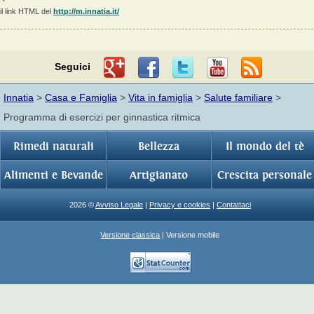
il link HTML del
http://m.innatia.it/
Seguici
Innatia
>
Casa e Famiglia
>
Vita in famiglia
>
Salute familiare
>
Programma di esercizi per ginnastica ritmica
Rimedi naturali
Bellezza
Il mondo del tè
Alimenti e Bevande
Artigianato
Crescita personale
2026 ©
Avviso Legale
|
Privacy e cookies
|
Contattaci
Versione classica
| Versione mobile