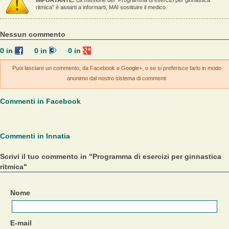
IMPORTANTE:
La missione del "Programma di esercizi per ginnastica
ritmica" è aiutarti a informarti, MAI sostituire il medico.
Nessun commento
0
in
0
in
0
in
Puoi lasciare un commento, da Facebook e Google+, o se si preferisce farlo in modo
anonimo dal nostro sistema di commenti
Commenti in Facebook
Commenti in Innatia
Scrivi il tuo commento in "Programma di esercizi per ginnastica
ritmica"
Nome
E-mail