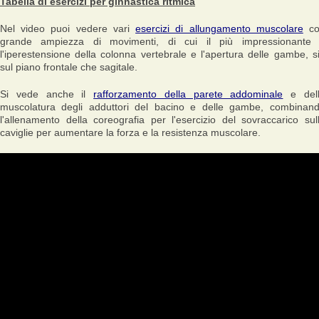
Tabella di esercizi per ginnastica ritmica
Nel video puoi vedere vari
esercizi di allungamento muscolare
co
grande ampiezza di movimenti, di cui il più impressionante
l'iperestensione della colonna vertebrale e l'apertura delle gambe, s
sul piano frontale che sagitale.
Si vede anche il
rafforzamento della parete addominale
e del
muscolatura degli adduttori del bacino e delle gambe, combinan
l'allenamento della coreografia per l'esercizio del sovraccarico sul
caviglie per aumentare la forza e la resistenza muscolare.