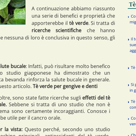
Tè
A continuazione abbiamo riassunto
una serie di benefici e proprietà che
Co
mig
apporterebbe il
tè verde
. Si tratta di
ricerche scientifiche
che hanno
e nessuna di loro è conclusiva in questo senso, gli
Il 
sue
agg
alute bucale
: Infatti, può risultare molto benefico
Tè
no studio giapponese ha dimostrato che un
 bevanda rinforza la salute bucale in generale.
Si
uesto articolo.
Tè verde per gengive e denti
in 
ltre, sono state fatte ricerche sugli
effetti del tè
Tè
le.
Sebbene si tratta di uno studio che non è
com
l tema sono certamente incoraggianti. Conosce i
bbe utile per il cancro orale.
Com
ver
 la vista:
Questo perché, secondo uno studio
Ch
techine principali- antiossidanti del tè verde-