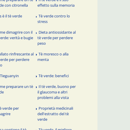
de con citronella
effetto sulla memoria
 è il tè verde
Tè verde contro lo
stress
me dimagrire con il
Dieta antiossidante al
verde: verità e bugie
tè verde per perdere
peso
llato rinfrescante al
Tè moresco o alla
verde per perdere
menta
so
 Tieguanyin
Tè verde: benefici
me preparare un tè
Il tè verde, buono per
de
il glaucoma e altri
problemi alla vista
tè verde per
Proprietà medicinali
agrire
dell'estratto del tè
verde
sa contiene il tè
Tè verde, il migliore