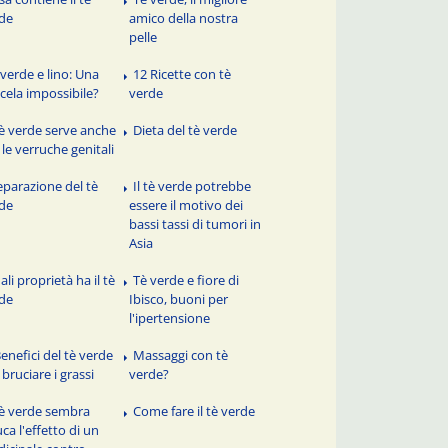
de
amico della nostra
pelle
 verde e lino: Una
12 Ricette con tè
cela impossibile?
verde
 tè verde serve anche
Dieta del tè verde
 le verruche genitali
eparazione del tè
Il tè verde potrebbe
de
essere il motivo dei
bassi tassi di tumori in
Asia
li proprietà ha il tè
Tè verde e fiore di
de
Ibisco, buoni per
l'ipertensione
Benefici del tè verde
Massaggi con tè
 bruciare i grassi
verde?
 tè verde sembra
Come fare il tè verde
uca l'effetto di un