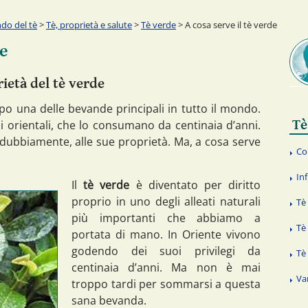
do del tè
>
Tè, proprietà e salute
>
Tè verde
> A cosa serve il tè verde
de
rietà del tè verde
mpo una delle bevande principali in tutto il mondo.
Tè
i orientali, che lo consumano da centinaia d’anni.
dubbiamente, alle sue proprietà. Ma, a cosa serve
Co
Inf
Il
tè verde
è diventato per diritto
proprio in uno degli alleati naturali
Tè
più importanti che abbiamo a
Tè
portata di mano. In Oriente vivono
godendo dei suoi privilegi da
Tè
centinaia d’anni. Ma non è mai
Va
troppo tardi per sommarsi a questa
sana bevanda.