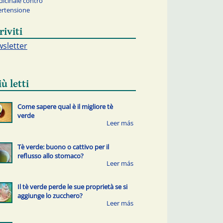
icinale contro
pertensione
riviti
sletter
iù letti
Come sapere qual è il migliore tè
verde
Tè verde: buono o cattivo per il
reflusso allo stomaco?
Il tè verde perde le sue proprietà se si
aggiunge lo zucchero?