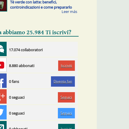
Tè verde con latte: benefici,
controindicazioni e come prepararlo
a abbiamo 25.984 Ti iscrivi?
17.074 collaboratori
Iscriviti
8.880 abbonati
Diventa fan
0 fans
Seguici
0 seguaci
Seguici
0 seguaci
Iscriviti