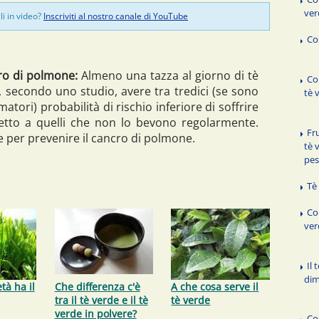
ver
li in video?
Inscriviti al nostro canale di YouTube
Cos
cro di polmone:
Almeno una tazza al giorno di tè
Co
, secondo uno studio, avere tra tredici (se sono
tè 
atori) probabilità di rischio inferiore di soffrire
etto a quelli che non lo bevono regolarmente.
Fru
de per prevenire il cancro di polmone.
tè 
pe
Tè
Co
ver
Il 
dim
tà ha il
Che differenza c'è
A che cosa serve il
tra il tè verde e il tè
tè verde
verde in polvere?
Co