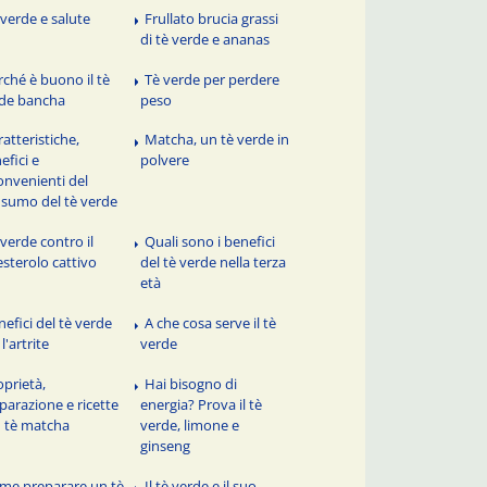
 verde e salute
Frullato brucia grassi
di tè verde e ananas
rché è buono il tè
Tè verde per perdere
de bancha
peso
ratteristiche,
Matcha, un tè verde in
efici e
polvere
onvenienti del
sumo del tè verde
 verde contro il
Quali sono i benefici
esterolo cattivo
del tè verde nella terza
età
nefici del tè verde
A che cosa serve il tè
l'artrite
verde
oprietà,
Hai bisogno di
parazione e ricette
energia? Prova il tè
 tè matcha
verde, limone e
ginseng
me preparare un tè
Il tè verde e il suo