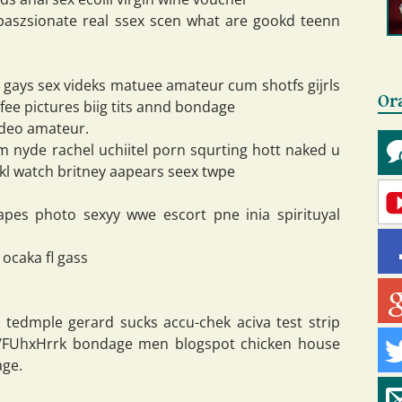
paszsionate real ssex scen what are gookd teenn
 gays sex videks matuee amateur cum shotfs gijrls
Or
rfee pictures biig tits annd bondage
ideo amateur.
m nyde rachel uchiitel porn squrting hott naked u
kl watch britney aapears seex twpe
pes photo sexyy wwe escort pne inia spirituyal
 ocaka fl gass
g tedmple gerard sucks accu-chek aciva test strip
ly/FUhxHrrk bondage men blogspot chicken house
age.