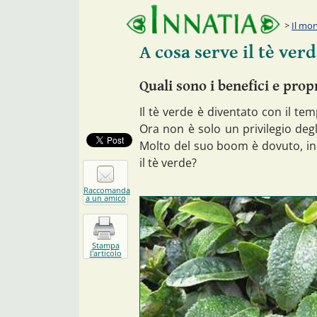
Il mon
A cosa serve il tè ver
Quali sono i benefici e prop
Il tè verde è diventato con il te
Ora non è solo un privilegio degl
Molto del suo boom è dovuto, in
il tè verde?
Raccomanda
a un amico
Stampa
l'articolo