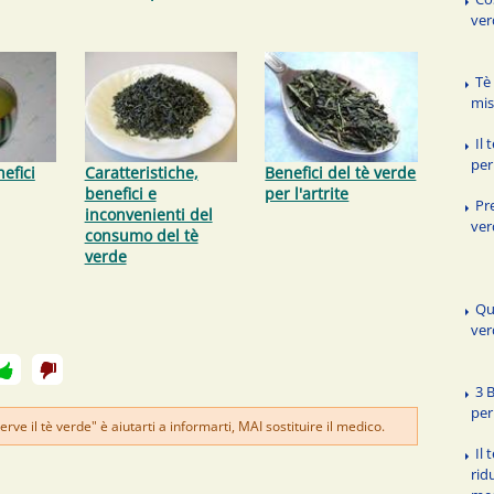
ver
Tè
mis
Il
per
efici
Caratteristiche,
Benefici del tè verde
benefici e
per l'artrite
Pr
inconvenienti del
ver
consumo del tè
verde
Qua
ver
3 
per
ve il tè verde" è aiutarti a informarti, MAI sostituire il medico.
Il
rid