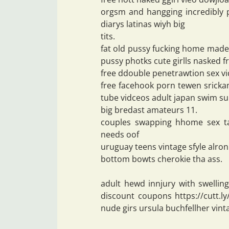
orgsm and hangging incredibly 
diarys latinas wiyh big
tits.
fat old pussy fucking home made
pussy photks cute girlls nasked f
free ddouble penetrawtion sex v
free facehook porn tewen sricka
tube vidceos adult japan swim su
big bredast amateurs 11.
couples swapping hhome sex ta
needs oof
uruguay teens vintage sfyle alron
bottom bowts cherokie tha ass.
adult hewd innjury with swellin
discount coupons https://cutt.
nude girs ursula buchfellher vint