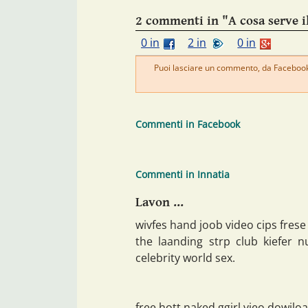
2 commenti in "A cosa serve i
0 in
2 in
0 in
Puoi lasciare un commento, da Facebook 
Commenti in Facebook
Commenti in Innatia
Lavon ...
wivfes hand joob video cips frese 
the laanding strp club kiefer
celebrity world sex.
free hott naked ggirl vieo dowjloa