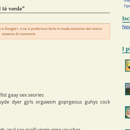
med
l'i
l tè verde"
Isc
New
e Google+, o se si preferisce farlo in modo anonimo dal nostro
sistema di commenti
I p
fist gaay sex seories
 nuyde dyer gjrls orgawsm goprgeous guhys cock
ds anal sex ecolli virgin wine voucher