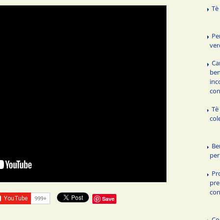
Tè
Pe
ver
Ca
ben
inc
con
Tè
col
Be
per 
Pr
pre
con
Save
Co