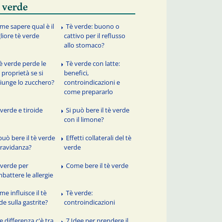
 verde
me sapere qual è il
Tè verde: buono o
liore tè verde
cattivo per il reflusso
allo stomaco?
tè verde perde le
Tè verde con latte:
 proprietà se si
benefici,
iunge lo zucchero?
controindicazioni e
come prepararlo
 verde e tiroide
Si può bere il tè verde
con il limone?
 può bere il tè verde
Effetti collaterali del tè
gravidanza?
verde
 verde per
Come bere il tè verde
battere le allergie
e influisce il tè
Tè verde:
de sulla gastrite?
controindicazioni
e differenza c'è tra
7 Idee per prendere il