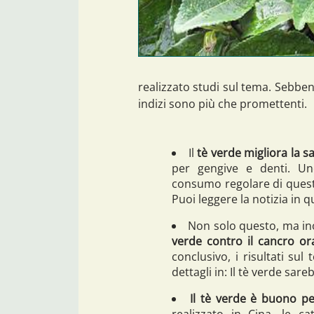
realizzato studi sul tema. Sebben
indizi sono più che promettenti.
Il
tè verde migliora la s
per gengive e denti. U
consumo regolare di questa
Puoi leggere la notizia in q
Non solo questo, ma ino
verde contro il cancro ora
conclusivo, i risultati su
dettagli in: Il tè verde sare
Il tè verde è buono per
realizzato in Cina, le ca