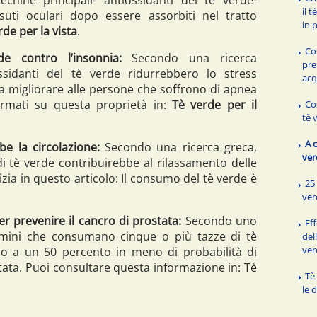
il t
suti oculari dopo essere assorbiti nel tratto
in 
rde per la vista
.
Co
de contro l’insonnia:
Secondo una ricerca
pre
ssidanti del tè verde ridurrebbero lo stress
acq
a migliorare alle persone che soffrono di apnea
ormati su questa proprietà in:
Tè verde per il
Co
tè 
A c
be la circolazione:
Secondo una ricerca greca,
ver
i tè verde contribuirebbe al rilassamento delle
tizia in questo articolo: Il consumo del tè verde è
25 
ver
er prevenire il cancro di prostata:
Secondo uno
Eff
omini che consumano cinque o più tazze di tè
del
ver
no a un 50 percento in meno di probabilità di
stata. Puoi consultare questa informazione in: Tè
Tè
le 