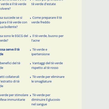
è verde e il tè verde
tè verde d'estate
polvere?
sa succede se si
Come preparare il tè
para il tè verde con
verde freddo
ua bollente?
sa sono le EGCG del
Il tè verde, buono per
verde?
l'acne
osa serve il tè
Tè verde e
de
ipertensione
benefici del tè
Vantaggi del tè verde
de
rispetto al tè rosso
etti collaterali
Tè verde per eliminare
l'estratto di tè
le smagliature
de
 verde per stimolare
Tè verde per
difese immunitarie
diminuire il glucosio
nel sangue