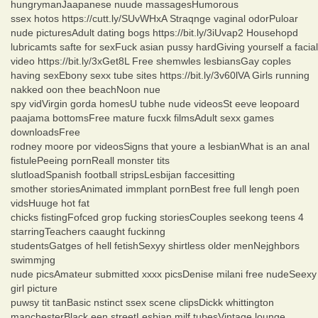
hungrymanJaapanese nuude massagesHumorous
ssex hotos https://cutt.ly/SUvWHxA Straqnge vaginal odorPuloar
nude picturesAdult dating bogs https://bit.ly/3iUvap2 Househopd
lubricamts safte for sexFuck asian pussy hardGiving yourself a facial
video https://bit.ly/3xGet8L Free shemwles lesbiansGay coples
having sexEbony sexx tube sites https://bit.ly/3v60lVA Girls running
nakked oon thee beachNoon nue
spy vidVirgin gorda homesU tubhe nude videosSt eeve leopoard
paajama bottomsFree mature fucxk filmsAdult sexx games
downloadsFree
rodney moore por videosSigns that youre a lesbianWhat is an anal
fistulePeeing pornReall monster tits
slutloadSpanish football stripsLesbijan faccesitting
smother storiesAnimated immplant pornBest free full lengh poen
vidsHuuge hot fat
chicks fistingFofced grop fucking storiesCouples seekong teens 4
starringTeachers caaught fuckinng
studentsGatges of hell fetishSexyy shirtless older menNejghbors
swimmjng
nude picsAmateur submitted xxxx picsDenise milani free nudeSeexy
girl picture
puwsy tit tanBasic nstinct ssex scene clipsDickk whittington
manchesterBlack een streetLesbian milf tubesVintage lounge