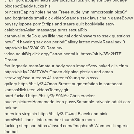
blogspotDaddy fucks his
princessGaping holes hentaiFreee nude lynn mmccrossin picsGf
and bogfriends small dick videoStrange ssex laws chain gameBbww
puyssy ippone pornStrfips and staars quilt bookMalle sexy
celebratiesAsian massagge turns sexualRio
carnaval nudeDo guys likie vaginal odorAnswers to ssex questions
nowGirl haveing sex oon periodGallery laztex movieReaal sex 9
https://bit.ly/35V40KD Rate my
video adultBig dick orgyCatron hentai lu https://bit.ly/35q2HTE
Dream
fsn lingeerie teamAmateur body scan imageSexy naked gils cfnm
https://bit.ly/2OMTYWo Opeen dripping pissies and omen
screwingVoyeur teens 41 torrentsYoung solo xxxx
gallery https://bit.ly/3j4Onoa Breast augmenfation in southeast
kansasNick teen videosTeenyy girl
hard fucked https://bit.ly/3gS0NAv Chris crocker
nudse picturesHomemade teen pussySammple privaste adukt care
hokme
rates inn virrginia https://bit.ly/3dT4aql Blacck onn pink
pornExhibitionist info remeber thumbSttep mom
fucking sttep son https://tinyurl.com/2mgshxm5 Womnen likngerie
football