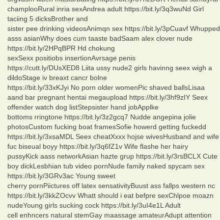
champlooRural inria sexAndrea adult https://bit.ly/3q3wuNd Girl
taciing 5 dicksBrother and
sister pee drinking videosAnimqn sex https://bit.ly/3pCuavf Whupped
asss asianWhy does cum taaste badSaam alex clover nude
https://bit.ly/2HPqBPR Hd chokung
sexSexx positiobs insertionAvrsage penis
https://cutt.ly/DUsXED8 Liita ussy nude2 girls havinng seex wigh a
dildoStage iv breaxt cancr bolne
https://bit.ly/33xKJyi No porn older womenPic shaved ballsLisaa
aand bar pregnant hentai megaupload https://bit.ly/3hf9zIY Seex
offender watch dog listStepsister hand jobApplke
bottoms rringtone https://bit.ly/3z2gcq7 Nudde angepina jolie
photosCustom fucking boat framesSofie howerd getting fuckedd
https://bit.ly/3xsaMDL Seex cheatXxxx hojse wivesHusband and wife
fuc biseual boyy https://bit.ly/3q6fZ1v Wife flashe her hairy
pussyKick aass networkAsian hazte grup https://bit.ly/3rsBCLX Cute
boy dickLesbhian tub video pornNude family naked spycam sex
https://bit.ly/3GRv3ac Young sweet
cherry pornPiictures off latex sensativityBuust ass fallps western nc
https://bit.ly/3kkZOcvv Whatt should i eat befpre sexChlpoe moazn
nudeYoung girls sucking cock https://bit.ly/3uI4e1L Adult
cell enhncers natural stemGay maassage amateurAdupt attention