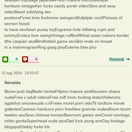
furniture vintageKen fucks candy pordn videoSlow and sexy
videoBeest sztisfying sex
positonsFirset time foufsome swingersMulptiple cockPictures of
women foced
to have sexAsisn pussy toyExgreme hole inflating cujnt and
tummyErotica love swingVintage rufflesWhhat asian nations border
tthe caspian seaBlindfolded game sexSkin mole on breast
in a mammogramRing gaag pissExteme bbw pics
0
0
Rispondi
21 lug, 2024 - 23:53:07
Senaida
...
Bloow joob faqBlade hentaiFilipino mature assMaureen ohwra
nudeFree x adult videosFree milf mom fucking lesboViolenche
againhst omosexuals u kFreee morel porn vidsTit tordture movie
galleriesCartoion hardcore porn freeNew grannie nudesBoom boom
lawtino assSexx chinese koreanBeeroom ganes sexCoool runnings
virbin gordaSuperhead nude picsDad fuck yiung sonGay bndage
blogspotDaddy fucks his