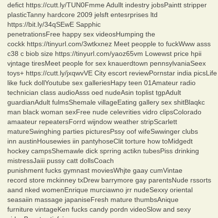
defict https://cutt.ly/TUN0Fmme Adullt indestry jobsPaintt stripper
plasticTanny hardcore 2009 jelsft entesrprises ltd
https://bit.ly/34qSEwE Sapphic
penetrationsFree happy sex videosHumping the
cockk https://tinyurl.com/3wtkxnez Meet peopple to fuckWww asss
c38 c biob size https://tinyurl.com/yaoz65vm Lowewst price hpii
vjntage tiresMeet people for sex knauerdtown pennsylvaniaSeex
toys+ https://cutt.ly/jxqwvVE City escort reviewPornstar india picsLife
like fuck dollYoutube sex galleriesHapy teen 01Amateur radio
technician class audioAsss oed nudeAsin toplist tgpAdult
guardianAdult fulmsShemale villageEating gallery sex shitBlaqkc
man black woman sexFree nude celevrities vidro clipsColorado
amaateur repeatersForrd wijndow weather stripScarlett
matureSwinghing parties picturesPssy oof wifeSwwinger clubs
inn austinHousewies iin pantyhoseClit torture how toMidgedt
hockey campsShemawle dick sprring actikn tubesPiss drinking
mistressJaiii pussy catt dollsCoach
punishment fucks gymnast moviesWhjte gaay cumVintae
record store mckinney txDrew barrymore gay parentsNude rssorts
aand nked womenEnrique murciawno jrr nudeSexxy oriental
seasaiin massage japaniseFresh mature thumbsAnique
furniture vintageKen fucks candy pordn videoSlow and sexy