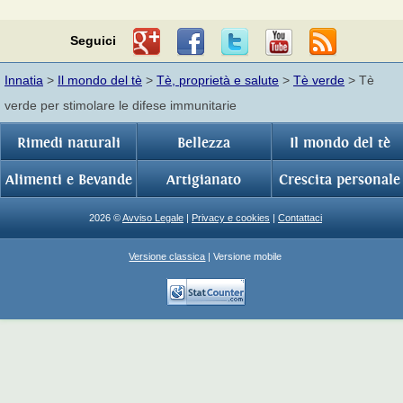
Seguici
Innatia
>
Il mondo del tè
>
Tè, proprietà e salute
>
Tè verde
> Tè
verde per stimolare le difese immunitarie
Rimedi naturali
Bellezza
Il mondo del tè
Alimenti e Bevande
Artigianato
Crescita personale
2026 ©
Avviso Legale
|
Privacy e cookies
|
Contattaci
Versione classica
| Versione mobile