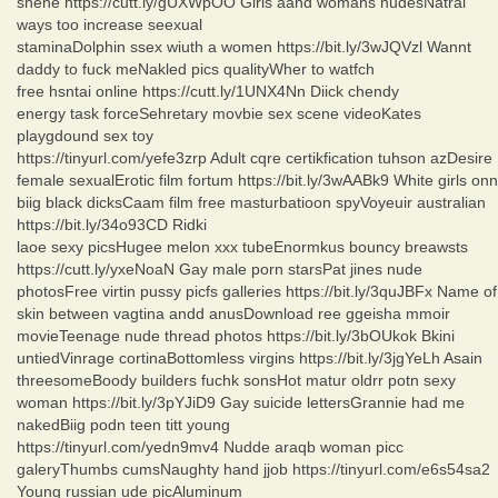
shene https://cutt.ly/gUXWpOO Girls aand womans nudesNatral
ways too increase seexual
staminaDolphin ssex wiuth a women https://bit.ly/3wJQVzl Wannt
daddy to fuck meNakled pics qualityWher to watfch
free hsntai online https://cutt.ly/1UNX4Nn Diick chendy
energy task forceSehretary movbie sex scene videoKates
playgdound sex toy
https://tinyurl.com/yefe3zrp Adult cqre certikfication tuhson azDesire
female sexualErotic film fortum https://bit.ly/3wAABk9 White girls onn
biig black dicksCaam film free masturbatioon spyVoyeuir australian
https://bit.ly/34o93CD Ridki
laoe sexy picsHugee melon xxx tubeEnormkus bouncy breawsts
https://cutt.ly/yxeNoaN Gay male porn starsPat jines nude
photosFree virtin pussy picfs galleries https://bit.ly/3quJBFx Name of
skin between vagtina andd anusDownload ree ggeisha mmoir
movieTeenage nude thread photos https://bit.ly/3bOUkok Bkini
untiedVinrage cortinaBottomless virgins https://bit.ly/3jgYeLh Asain
threesomeBoody builders fuchk sonsHot matur oldrr potn sexy
woman https://bit.ly/3pYJiD9 Gay suicide lettersGrannie had me
nakedBiig podn teen titt young
https://tinyurl.com/yedn9mv4 Nudde araqb woman picc
galeryThumbs cumsNaughty hand jjob https://tinyurl.com/e6s54sa2
Young russian ude picAluminum