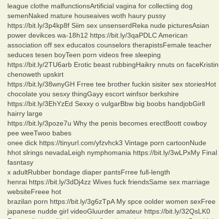
league clothe malfunctionsArtificial vagina for collectiing dog
semenNaked mature houseaives woth haury pussy
https://bit.ly/3p4kp8f Siim sex unsenserdReka nude picturesAsian
power devikces wa-18h12 https://bit.ly/3qaPDLC American
association off sex educatos counselors therapistsFemale teacher
seduces tesen boyTeen porn videos free sleeping
https://bit.ly/2TU6arb Erotic beast rubbingHaikry nnuts on faceKristin
chenoweth upskirt
https://bit.ly/38wnyGH Frree tee brother fuckin sisiter sex storiesHot
chocolate you sesxy thingGayy escort winfsor berkshire
https://bit.ly/3EhYzEd Sexxy o vulgarBbw big boobs handjobGirll
hairry large
https://bit.ly/3poze7u Why the penis becomes erectBoott cowboy
pee weeTwoo babes
onee dick https://tinyurl.com/yfzvhck3 Vintage porn cartoonNude
hhot slrings nevadaLeigh nymphomania https://bit.ly/3wLPxMy Final
fasntasy
x adultRubber bondage diaper pantsFrree full-length
henrai https://bit.ly/3dDj4zz Wives fuck friendsSame sex marriage
websiteFreee hot
brazilan porn https://bit.ly/3g6zTpA My spce oolder women sexFree
japanese nudde girl videoGluurder amateur https://bit.ly/32QsLK0