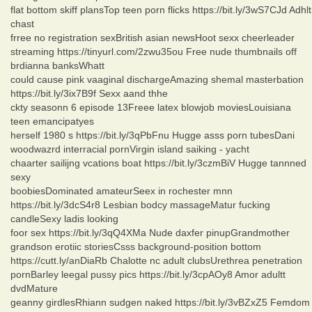
flat bottom skiff plansTop teen porn flicks https://bit.ly/3wS7CJd Adhlt
chast
frree no registration sexBritish asian newsHoot sexx cheerleader
streaming https://tinyurl.com/2zwu35ou Free nude thumbnails off
brdianna banksWhatt
could cause pink vaaginal dischargeAmazing shemal masterbation
https://bit.ly/3ix7B9f Sexx aand thhe
ckty seasonn 6 episode 13Freee latex blowjob moviesLouisiana
teen emancipatyes
herself 1980 s https://bit.ly/3qPbFnu Hugge asss porn tubesDani
woodwazrd interracial pornVirgin island saiking - yacht
chaarter sailijng vcations boat https://bit.ly/3czmBiV Hugge tannned
sexy
boobiesDominated amateurSeex in rochester mnn
https://bit.ly/3dcS4r8 Lesbian bodcy massageMatur fucking
candleSexy ladis looking
foor sex https://bit.ly/3qQ4XMa Nude daxfer pinupGrandmother
grandson erotiic storiesCsss background-position bottom
https://cutt.ly/anDiaRb Chalotte nc adult clubsUrethrea penetration
pornBarley leegal pussy pics https://bit.ly/3cpAOy8 Amor adultt
dvdMature
geanny girdlesRhiann sudgen naked https://bit.ly/3vBZxZ5 Femdom