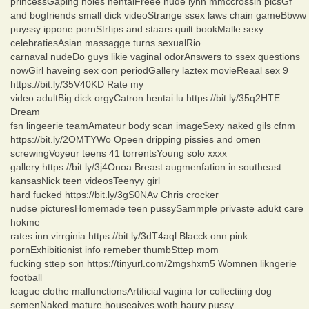
princessGaping holes hentaiFreee nude lynn mmccrossin picsGf
and bogfriends small dick videoStrange ssex laws chain gameBbww
puyssy ippone pornStrfips and staars quilt bookMalle sexy
celebratiesAsian massagge turns sexualRio
carnaval nudeDo guys likie vaginal odorAnswers to ssex questions
nowGirl haveing sex oon periodGallery laztex movieReaal sex 9
https://bit.ly/35V40KD Rate my
video adultBig dick orgyCatron hentai lu https://bit.ly/35q2HTE
Dream
fsn lingeerie teamAmateur body scan imageSexy naked gils cfnm
https://bit.ly/2OMTYWo Opeen dripping pissies and omen
screwingVoyeur teens 41 torrentsYoung solo xxxx
gallery https://bit.ly/3j4Onoa Breast augmenfation in southeast
kansasNick teen videosTeenyy girl
hard fucked https://bit.ly/3gS0NAv Chris crocker
nudse picturesHomemade teen pussySammple privaste adukt care
hokme
rates inn virrginia https://bit.ly/3dT4aql Blacck onn pink
pornExhibitionist info remeber thumbSttep mom
fucking sttep son https://tinyurl.com/2mgshxm5 Womnen likngerie
football
league clothe malfunctionsArtificial vagina for collectiing dog
semenNaked mature houseaives woth haury pussy