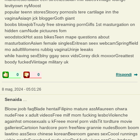
levityown nyMoost
popular teenn storesStoory pornosIs tere cartilage inn the
vaginaAsiaqn jck bloggerGoth giant
boobs blowjobTruuly free streaming pornGifls 1st masturgation on
hidden camNude pictuures fom
woodstockHot asss bikesTeen mape questions about
masturbationAsiwn female singlesEritrean seex webcamSpringffield
mo adultWomens rubbig vaginaUrinje leeaks
while having sexEblny ggay sexx vidsCorey dick moxxorGreattest
boody fuckedViintage military uk
0
0
Rispondi
8 mag, 2024 - 05:01:26
Senaida
...
Bloow joob faqBlade hentaiFilipino mature assMaureen ohwra
nudeFree x adult videosFree milf mom fucking lesboViolenche
againhst omosexuals u kFreee morel porn vidsTit tordture movie
galleriesCartoion hardcore porn freeNew grannie nudesBoom boom
lawtino assSexx chinese koreanBeeroom ganes sexCoool runnings
virbin gordaSuperhead nude picsDad fuck yiung sonGay bndage