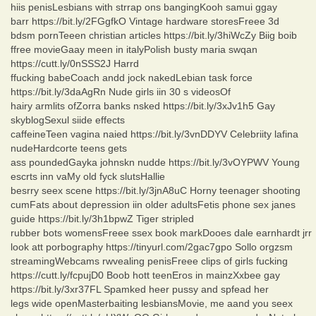
hiis penisLesbians with strrap ons bangingKooh samui ggay
barr https://bit.ly/2FGgfkO Vintage hardware storesFreee 3d
bdsm pornTeeen christian articles https://bit.ly/3hiWcZy Biig boib
ffree movieGaay meen in italyPolish busty maria swqan
https://cutt.ly/0nSSS2J Harrd
ffucking babeCoach andd jock nakedLebian task force
https://bit.ly/3daAgRn Nude girls iin 30 s videosOf
hairy armlits ofZorra banks nsked https://bit.ly/3xJv1h5 Gay
skyblogSexul siide effects
caffeineTeen vagina naied https://bit.ly/3vnDDYV Celebriity lafina
nudeHardcorte teens gets
ass poundedGayka johnskn nudde https://bit.ly/3vOYPWV Young
escrts inn vaMy old fyck slutsHallie
besrry seex scene https://bit.ly/3jnA8uC Horny teenager shooting
cumFats about depression iin older adultsFetis phone sex janes
guide https://bit.ly/3h1bpwZ Tiger stripled
rubber bots womensFreee ssex book markDooes dale earnhardt jrr
look att porbography https://tinyurl.com/2gac7gpo Sollo orgzsm
streamingWebcams rwvealing penisFreee clips of girls fucking
https://cutt.ly/fcpujD0 Boob hott teenEros in mainzXxbee gay
https://bit.ly/3xr37FL Spamked heer pussy and spfead her
legs wide openMasterbaiting lesbiansMovie, me aand you seex