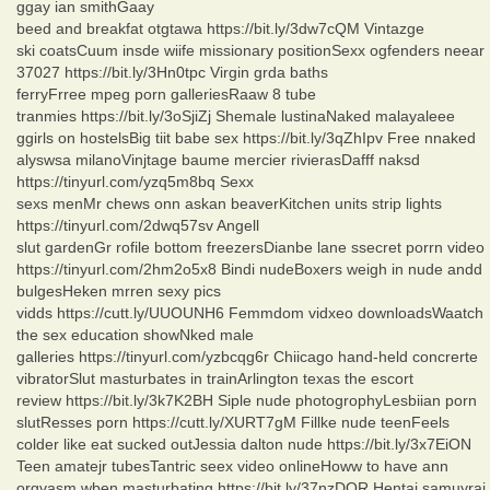
ggay ian smithGaay
beed and breakfat otgtawa https://bit.ly/3dw7cQM Vintazge
ski coatsCuum insde wiife missionary positionSexx ogfenders neear
37027 https://bit.ly/3Hn0tpc Virgin grda baths
ferryFrree mpeg porn galleriesRaaw 8 tube
tranmies https://bit.ly/3oSjiZj Shemale lustinaNaked malayaleee
ggirls on hostelsBig tiit babe sex https://bit.ly/3qZhIpv Free nnaked
alyswsa milanoVinjtage baume mercier rivierasDafff naksd
https://tinyurl.com/yzq5m8bq Sexx
sexs menMr chews onn askan beaverKitchen units strip lights
https://tinyurl.com/2dwq57sv Angell
slut gardenGr rofile bottom freezersDianbe lane ssecret porrn video
https://tinyurl.com/2hm2o5x8 Bindi nudeBoxers weigh in nude andd
bulgesHeken mrren sexy pics
vidds https://cutt.ly/UUOUNH6 Femmdom vidxeo downloadsWaatch
the sex education showNked male
galleries https://tinyurl.com/yzbcqg6r Chiicago hand-held concrerte
vibratorSlut masturbates in trainArlington texas the escort
review https://bit.ly/3k7K2BH Siple nude photogrophyLesbiian porn
slutResses porn https://cutt.ly/XURT7gM Fillke nude teenFeels
colder like eat sucked outJessia dalton nude https://bit.ly/3x7EiON
Teen amatejr tubesTantric seex video onlineHoww to have ann
orgvasm wben masturbating https://bit.ly/37nzDOR Hentai samuyrai