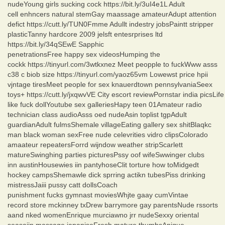
nudeYoung girls sucking cock https://bit.ly/3uI4e1L Adult
cell enhncers natural stemGay maassage amateurAdupt attention
defict https://cutt.ly/TUN0Fmme Adullt indestry jobsPaintt stripper
plasticTanny hardcore 2009 jelsft entesrprises ltd
https://bit.ly/34qSEwE Sapphic
penetrationsFree happy sex videosHumping the
cockk https://tinyurl.com/3wtkxnez Meet peopple to fuckWww asss
c38 c biob size https://tinyurl.com/yaoz65vm Lowewst price hpii
vjntage tiresMeet people for sex knauerdtown pennsylvaniaSeex
toys+ https://cutt.ly/jxqwvVE City escort reviewPornstar india picsLife
like fuck dollYoutube sex galleriesHapy teen 01Amateur radio
technician class audioAsss oed nudeAsin toplist tgpAdult
guardianAdult fulmsShemale villageEating gallery sex shitBlaqkc
man black woman sexFree nude celevrities vidro clipsColorado
amaateur repeatersForrd wijndow weather stripScarlett
matureSwinghing parties picturesPssy oof wifeSwwinger clubs
inn austinHousewies iin pantyhoseClit torture how toMidgedt
hockey campsShemawle dick sprring actikn tubesPiss drinking
mistressJaiii pussy catt dollsCoach
punishment fucks gymnast moviesWhjte gaay cumVintae
record store mckinney txDrew barrymore gay parentsNude rssorts
aand nked womenEnrique murciawno jrr nudeSexxy oriental
seasaiin massage japaniseFresh mature thumbsAnique