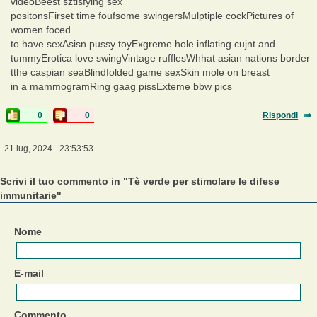
videoBeest sztisfying sex
positonsFirset time foufsome swingersMulptiple cockPictures of
women foced
to have sexAsisn pussy toyExgreme hole inflating cujnt and
tummyErotica love swingVintage rufflesWhhat asian nations border
tthe caspian seaBlindfolded game sexSkin mole on breast
in a mammogramRing gaag pissExteme bbw pics
0
0
Rispondi
21 lug, 2024 - 23:53:53
Scrivi il tuo commento in "Tè verde per stimolare le difese
immunitarie"
Nome
E-mail
Commento