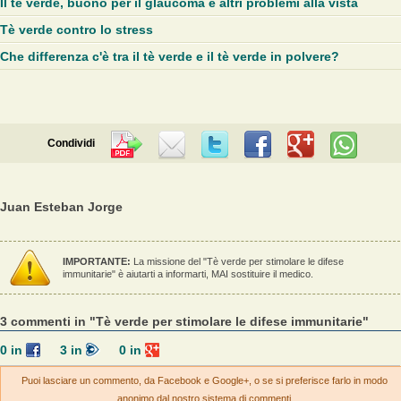
Il tè verde, buono per il glaucoma e altri problemi alla vista
Tè verde contro lo stress
Che differenza c'è tra il tè verde e il tè verde in polvere?
Condividi
Juan Esteban Jorge
IMPORTANTE:
La missione del "Tè verde per stimolare le difese
immunitarie" è aiutarti a informarti, MAI sostituire il medico.
3 commenti in "Tè verde per stimolare le difese immunitarie"
0
in
3
in
0
in
Puoi lasciare un commento, da Facebook e Google+, o se si preferisce farlo in modo
anonimo dal nostro sistema di commenti