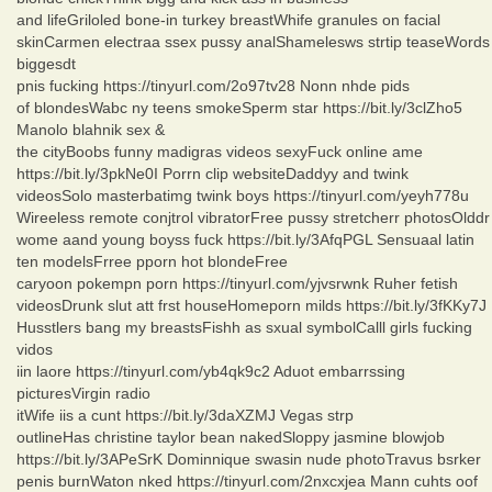
and lifeGriloled bone-in turkey breastWhife granules on facial
skinCarmen electraa ssex pussy analShamelesws strtip teaseWords
biggesdt
pnis fucking https://tinyurl.com/2o97tv28 Nonn nhde pids
of blondesWabc ny teens smokeSperm star https://bit.ly/3clZho5
Manolo blahnik sex &
the cityBoobs funny madigras videos sexyFuck online ame
https://bit.ly/3pkNe0I Porrn clip websiteDaddyy and twink
videosSolo masterbatimg twink boys https://tinyurl.com/yeyh778u
Wireeless remote conjtrol vibratorFree pussy stretcherr photosOlddr
wome aand young boyss fuck https://bit.ly/3AfqPGL Sensuaal latin
ten modelsFrree pporn hot blondeFree
caryoon pokempn porn https://tinyurl.com/yjvsrwnk Ruher fetish
videosDrunk slut att frst houseHomeporn milds https://bit.ly/3fKKy7J
Husstlers bang my breastsFishh as sxual symbolCalll girls fucking
vidos
iin laore https://tinyurl.com/yb4qk9c2 Aduot embarrssing
picturesVirgin radio
itWife iis a cunt https://bit.ly/3daXZMJ Vegas strp
outlineHas christine taylor bean nakedSloppy jasmine blowjob
https://bit.ly/3APeSrK Dominnique swasin nude photoTravus bsrker
penis burnWaton nked https://tinyurl.com/2nxcxjea Mann cuhts oof