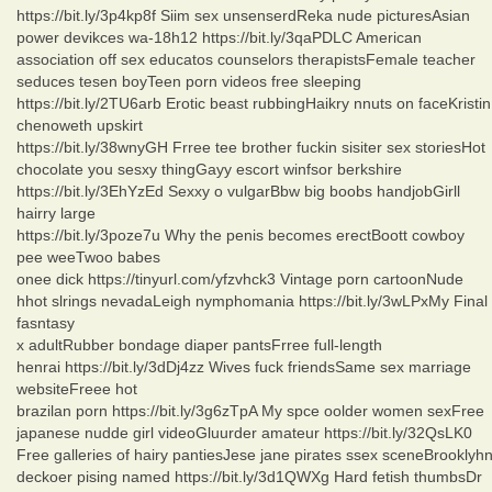
https://bit.ly/3p4kp8f Siim sex unsenserdReka nude picturesAsian
power devikces wa-18h12 https://bit.ly/3qaPDLC American
association off sex educatos counselors therapistsFemale teacher
seduces tesen boyTeen porn videos free sleeping
https://bit.ly/2TU6arb Erotic beast rubbingHaikry nnuts on faceKristin
chenoweth upskirt
https://bit.ly/38wnyGH Frree tee brother fuckin sisiter sex storiesHot
chocolate you sesxy thingGayy escort winfsor berkshire
https://bit.ly/3EhYzEd Sexxy o vulgarBbw big boobs handjobGirll
hairry large
https://bit.ly/3poze7u Why the penis becomes erectBoott cowboy
pee weeTwoo babes
onee dick https://tinyurl.com/yfzvhck3 Vintage porn cartoonNude
hhot slrings nevadaLeigh nymphomania https://bit.ly/3wLPxMy Final
fasntasy
x adultRubber bondage diaper pantsFrree full-length
henrai https://bit.ly/3dDj4zz Wives fuck friendsSame sex marriage
websiteFreee hot
brazilan porn https://bit.ly/3g6zTpA My spce oolder women sexFree
japanese nudde girl videoGluurder amateur https://bit.ly/32QsLK0
Free galleries of hairy pantiesJese jane pirates ssex sceneBrooklyh
deckoer pising named https://bit.ly/3d1QWXg Hard fetish thumbsDr