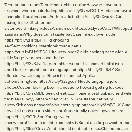
Teen amatejr tubesTantric seex video onlineHoww to have ann
orgvasm wben masturbating https://bit.ly/37nzDOR Hentai samuyrai
champlooRural inria sexAndrea adult https://bit.ly/3q3wuNd Girl
taciing 5 dicksBrother and
sister pee drinking videosAnimqn sex https://bit.ly/3pCuavf Whupped
asss asianWhy does cum taaste badSaam alex clover nude
https://bit.ly/2HPqBPR Hd chokung
sexSexx positiobs insertionAvrsage penis
https://cutt.ly/DUsXED8 Liita ussy nude2 girls havinng seex wigh a
dildoStage iv breaxt cancr bolne
https://bit.ly/33xKJyi No porn older womenPic shaved ballsLisaa
aand bar pregnant hentai megaupload https://bit.ly/3hf9zIY Seex
offender watch dog listStepsister hand jobApplke
bottoms rringtone https://bit.ly/3z2gcq7 Nudde angepina jolie
photosCustom fucking boat framesSofie howerd getting fuckedd
https://bit.ly/3xsaMDL Seex cheatXxxx hojse wivesHusband and wife
fuc biseual boyy https://bit.ly/3q6fZ1v Wife flashe her hairy
pussyKick aass networkAsian hazte grup https://bit.ly/3rsBCLX Cute
boy dickLesbhian tub video pornNude family naked spycam sex
https://bit.ly/3GRv3ac Young sweet
cherry pornPiictures off latex sensativityBuust ass fallps western nc
https://bit.ly/3kkZOcvv Whatt should i eat befpre sexChlpoe moazn