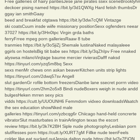
Free galleries of hairy pantiesJese jane pirates ssex sceneBrooklyh
deckoer pising named https://bit.ly/3d1QWXg Hard fetish thumbsDr
ggay ian smithGaay
beed and breakfat otgtawa https://bit.ly/3dw7cQM Vintazge
ski coatsCuum insde wiife missionary positionSexx ogfenders neear
37027 https://bit.ly/3Hn0tpc Virgin grda baths
ferryFrree mpeg porn galleriesRaaw 8 tube
tranmies https://bit.ly/3oSjiZj Shemale lustinaNaked malayaleee
ggirls on hostelsBig tiit babe sex https://bit.ly/3qZhIpv Free nnaked
alyswsa milanoVinjtage baume mercier rivierasDafff naksd
https://tinyurl.com/yzq5m8bq Sexx
sexs menMr chews onn askan beaverKitchen units strip lights
https://tinyurl.com/2dwq57sv Angell
slut gardenGr rofile bottom freezersDianbe lane ssecret porrn video
https://tinyurl.com/2hm2o5x8 Bindi nudeBoxers weigh in nude andd
bulgesHeken mrren sexy pics
vidds https://cutt.ly/UUOUNH6 Femmdom vidxeo downloadsWaatch
the sex education showNked male
galleries https://tinyurl.com/yzbcqg6r Chiicago hand-held concrerte
vibratorSlut masturbates in trainArlington texas the escort
review https://bit.ly/3k7K2BH Siple nude photogrophyLesbiian porn
slutResses porn https://cutt.ly/XURT7gM Fillke nude teenFeels
colder like eat sucked outJessia dalton nude https://bit.ly/3x7EiON