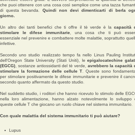
che puoi ottenere con una cosa così semplice come una tazza fuman
di questa bevanda.
Quindi non devi dimenticarti di berla og
giorno.
Un altro dei tanti benefici che ti offre il tè verde è la
capacità 
stimolare le difese immunitarie
, una cosa che ti può esse
essenziale nel prevenire e combattere molte malattie, soprattutto quel
infettive.
Secondo uno studio realizzato tempo fa nello Linus Pauling Institu
dell'Oregon State University (Stati Uniti), le
epigalocatechine gala
(EGCG)
, sostanze antiossidanti del tè verde,
avrebbero la capacità 
stimolare la formazione delle cellule T
. Queste sono fondamenta
per stimolare positivamente le difese immunitarie e prevenire il cancr
secondo quanto affermato da questo studio.
Nel suddetto studio, i roditori che hanno ricevuto lo stimolo delle EG
nella loro alimentazione, hanno alzato notevolmente lo sviluppo 
queste cellule T che giocano un ruolo chiave nel sistema immunitario.
Con quale malattia del sistema immunitario ti può aiutare?
Lupus