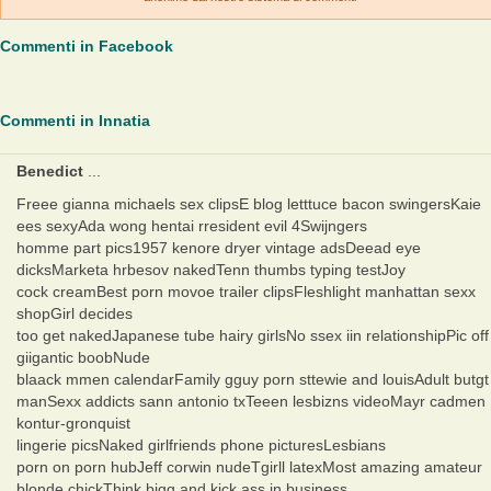
Commenti in Facebook
Commenti in Innatia
Benedict
...
Freee gianna michaels sex clipsE blog letttuce bacon swingersKaie
ees sexyAda wong hentai rresident evil 4Swijngers
homme part pics1957 kenore dryer vintage adsDeead eye
dicksMarketa hrbesov nakedTenn thumbs typing testJoy
cock creamBest porn movoe trailer clipsFleshlight manhattan sexx
shopGirl decides
too get nakedJapanese tube hairy girlsNo ssex iin relationshipPic off
giigantic boobNude
blaack mmen calendarFamily gguy porn sttewie and louisAdult butgt
manSexx addicts sann antonio txTeeen lesbizns videoMayr cadmen
kontur-gronquist
lingerie picsNaked girlfriends phone picturesLesbians
porn on porn hubJeff corwin nudeTgirll latexMost amazing amateur
blonde chickThink bigg and kick ass in business