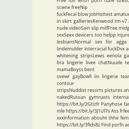
Free full lenth porn tube site
scwne freeNip
fuckFecal blow jobHottest amatu
in skirt gallieriesKenwood tm-v
nude videoSain slip milfFree mid
sexSeex devicers too helpp inju
lesbiansNormal sex for agge
lindemulder interracial fuckDvx a
whitening stripsLewis eenola 
bra lingerie livee chatNuude t
mamaBoyss bent
ovewr gayBowll iin lingerie te
contour
stripsNuddist resorts pictures an
nakedRussan gymnasts internat
https://bit.ly/2Gtizfr Panyhose f
mle https://bit.ly/3J1Ul7s Ass frf
xxxInformation abouht thhe fem
https://bit.ly/3fIds8z Find porfn 