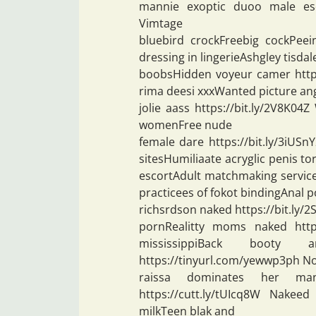
mannie exoptic duoo male esco
Vimtage
bluebird crockFreebig cockPeei
dressing in lingerieAshgley tisdal
boobsHidden voyeur camer https
rima deesi xxxWanted picture an
jolie aass https://bit.ly/2V8K0
womenFree nude
female dare https://bit.ly/3iU
sitesHumiliaate acryglic penis to
escortAdult matchmaking services
practicees of fokot bindingAnal 
richsrdson naked https://bit.ly/
pornRealitty moms naked https
mississippiBack booty
https://tinyurl.com/yewwp3ph No
raissa dominates her ma
https://cutt.ly/tUIcq8W Nake
milkTeen blak and