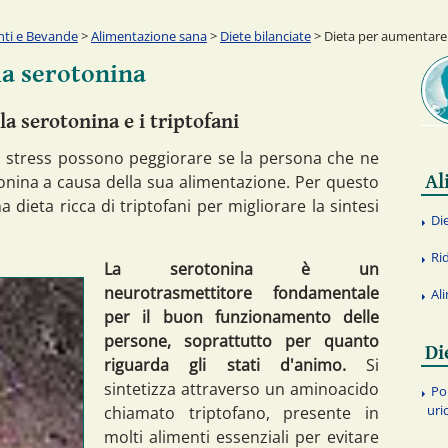
nti e Bevande
>
Alimentazione sana
>
Diete bilanciate
> Dieta per aumentare 
la serotonina
a serotonina e i triptofani
di stress possono peggiorare se la persona che ne
Al
rotonina a causa della sua alimentazione. Per questo
 dieta ricca di triptofani per migliorare la sintesi
Di
Rid
La serotonina è un
neurotrasmettitore fondamentale
Al
per il buon funzionamento delle
persone, soprattutto per quanto
Di
riguarda gli stati d'animo.
Si
sintetizza attraverso un aminoacido
Po
uri
chiamato triptofano, presente in
molti alimenti essenziali per evitare