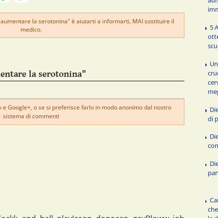
imm
aumentare la serotonina" è aiutarti a informarti, MAI sostituire il
5 
medico.
ott
scu
Un
cru
entare la serotonina"
cer
meg
e Google+, o se si preferisce farlo in modo anonimo dal nostro
Di
sistema di commenti
di 
Di
com
Die
pan
Ca
che