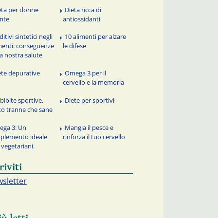
eta per donne
Dieta ricca di
inte
antiossidanti
itivi sintetici negli
10 alimenti per alzare
menti: conseguenze
le difese
la nostra salute
ete depurative
Omega 3 per il
cervello e la memoria
 bibite sportive,
Diete per sportivi
to tranne che sane
ega 3: Un
Mangia il pesce e
plemento ideale
rinforza il tuo cervello
 vegetariani.
riviti
sletter