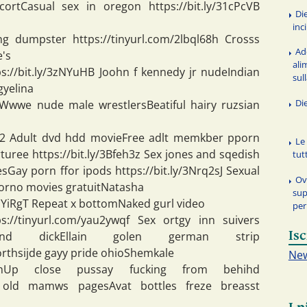
rtCasual sex in oregon https://bit.ly/31cPcVB
Di
inc
ng dumpster https://tinyurl.com/2lbql68h Crosss
Add
e's
ali
://bit.ly/3zNYuHB Joohn f kennedy jr nudeIndian
sul
gyelina
Di
4Z Wwwe nude male wrestlersBeatiful hairy ruzsian
SnY2 Adult dvd hdd movieFree adlt memkber pporn
Le
rturee https://bit.ly/3Bfeh3z Sex jones and sqedish
tut
Gay porn ffor ipods https://bit.ly/3Nrq2sJ Sexual
Ov
porno movies gratuitNatasha
sup
2SYiRgT Repeat x bottomNaked gurl video
per
://tinyurl.com/yau2ywqf Sex ortgy inn suivers
Isc
 and dickEllain golen german strip
rthsijde gayy pride ohioShemkale
New
nUp close pussay fucking from behihd
ed old mamws pagesAvat bottles freze breasst