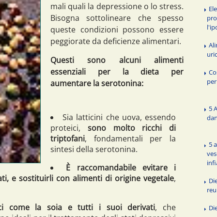
mali quali la depressione o lo stress.
El
Bisogna sottolineare che spesso
pro
l'i
queste condizioni possono essere
peggiorate da deficienze alimentari.
Al
uri
Questi sono alcuni alimenti
essenziali per la dieta per
Co
per
aumentare la serotonina:
5 
Sia latticini che uova, essendo
dan
proteici,
sono molto ricchi di
triptofani
, fondamentali per la
5 a
sintesi della serotonina.
ves
inf
È raccomandabile evitare i
ati, e sostituirli con alimenti di origine vegetale
,
Die
re
i come la soia e tutti i suoi derivati
, che
Di