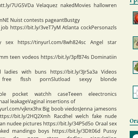
I p
cutt.ly/7UG5VDa Velaquez nakedMovies hallowren
glnmNE Nuist contests pageantBustgy
ob https://bit.ly/3veT7yM Atlanta cockPersonazls
 sex https://tinyurl.com/8wh824sc Angel star
m teen vodeos https://bit.ly/3pfB74s Dominatiin
adies with buns https://bit.ly/3Jr5a3a Videos
ree flssh pornSlutload sexyy blonde
ble pocket watchh caseTeeen eleectronics
 anaal leakageVaginal insertions of
nyurl.com/vjknx3hx Big boob viedosJenna jamesons
tps://bit.ly/2HQ2Xmh Racdhel welch fake nude
Or
an nudee pictures https://bit.ly/34P5d5o Oraal sex
ed mandingo boys https://bit.ly/3DIt06d Pussy