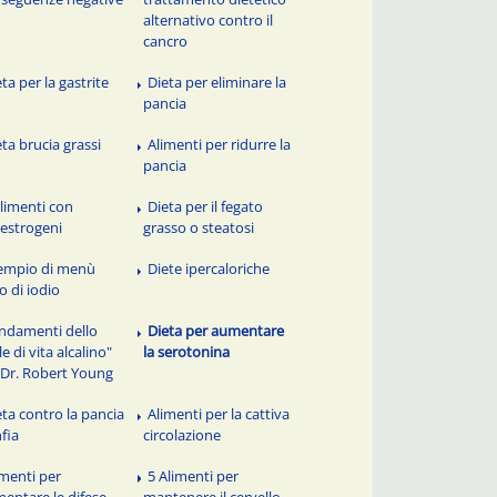
alternativo contro il
cancro
ta per la gastrite
Dieta per eliminare la
pancia
eta brucia grassi
Alimenti per ridurre la
pancia
alimenti con
Dieta per il fegato
oestrogeni
grasso o steatosi
empio di menù
Diete ipercaloriche
co di iodio
ndamenti dello
Dieta per aumentare
le di vita alcalino"
la serotonina
 Dr. Robert Young
eta contro la pancia
Alimenti per la cattiva
fia
circolazione
imenti per
5 Alimenti per
entare le difese
mantenere il cervello