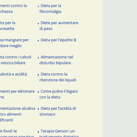
imenti contro la
Dieta per la
tichezza
fibromialgia
eta per la
Diete per aumentare
creatite
di peso
sa mangiare per
Dieta per l'epatite B
diare meglio
ta contro i calcoli
Alimentazione nel
a vescica biliare
disturbo bipolare
alinità e acidità
Dieta contro la
ritenzione dei liquidi
imenti per eliminare
Come pulire il fegato
cne
con la dieta
imentazione alcalina
Dieta per l’acidità di
tro alimenti
stomaco
dificanti
t food: le
Terapia Gerson: un
seguenze negative
trattamento dietetico