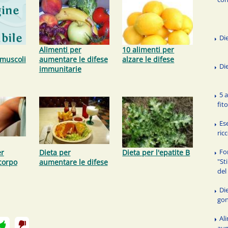
Die
Alimenti per
10 alimenti per
muscoli
aumentare le difese
alzare le difese
Di
immunitarie
5 
fit
Es
ric
Fo
er
Dieta per
Dieta per l'epatite B
"Sti
corpo
aumentare le difese
del
Di
gon
Al
aum