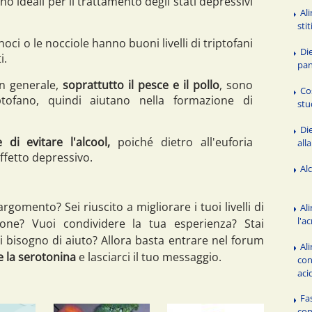
o ideali per il trattamento degli stati depressivi
Al
sti
oci o le nocciole hanno buoni livelli di triptofani
Di
i.
pan
in generale,
soprattutto il pesce e il pollo
, sono
Co
iptofano, quindi aiutano nella formazione di
stu
Die
di evitare l'alcool,
poiché dietro all'euforia
all
ffetto depressivo.
Alc
argomento? Sei riuscito a migliorare i tuoi livelli di
Al
l'a
zione? Vuoi condividere la tua esperienza? Stai
 bisogno di aiuto? Allora basta entrare nel forum
Al
 la serotonina
e lasciarci il tuo messaggio.
con
aci
Fas
con