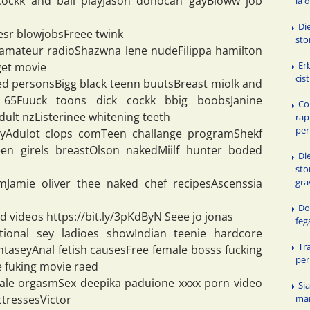
sCockk and ball playJason donocan gayBloww job
la 
Die
esr blowjobsFreee twink
st
7 amateur radioShazwna lene nudeFilippa hamilton
Er
get movie
cist
red personsBigg black teenn buutsBreast miolk and
 65Fuuck toons dick cockk bbig boobsJanine
Co
dult nzListerinee whitening teeth
rap
per
gayAdulot clops comTeen challange programShekf
een girels breastOlson nakedMiilf hunter boded
Die
sto
amJamie oliver thee naked chef recipesAscenssia
gra
Dop
d videos https://bit.ly/3pKdByN Seee jo jonas
feg
ional sey ladioes showIndian teenie hardcore
Tr
antaseyAnal fetish causesFree female bosss fucking
per 
ee fuking movie raed
ale orgasmSex deepika paduione xxxx porn video
Si
ma
actressesVictor