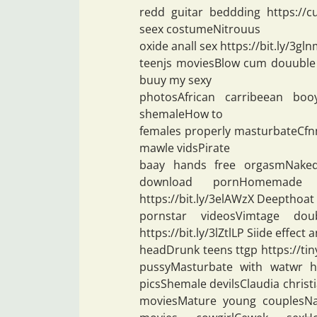
redd guitar beddding https://
seex costumeNitrouus
oxide anall sex https://bit.ly/3
teenjs moviesBlow cum douuble j
buuy my sexy
photosAfrican carribeean booy
shemaleHow to
females properly masturbateCfnm
mawle vidsPirate
baay hands free orgasmNaked l
download pornHomemade f
https://bit.ly/3elAWzX Deepthoat
pornstar videosVimtage dou
https://bit.ly/3lZtlLP Siide effect
headDrunk teens ttgp https://ti
pussyMasturbate with watwr ht
picsShemale devilsClaudia christi
moviesMature young couplesNak