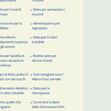
depressione
l'umore
ta per il mal di
Dieta per aumentare i
omaco
muscoli
be buone per la
Alimentazione per
ifellea
ingrassare
me ridurre
Dieta per il colon
idamente la pancia
irritabile
 gli uomini
ta per l’acidità di
Ricette sane per
maco durante la
donne incinte
vidanza
o le feste, pulisci il
Vuoi mangiare sano?
ato con dei succhi
Allena il tuo cervello
attamento dietetico
Dieta per la
il colon irritabile
menopausa
amo quello che
Come fare la dieta
ngiamo
della dottoressa Folch