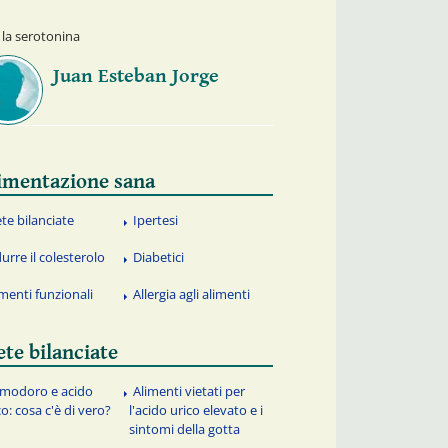
la serotonina
Juan Esteban Jorge
imentazione sana
ete bilanciate
Ipertesi
urre il colesterolo
Diabetici
imenti funzionali
Allergia agli alimenti
ete bilanciate
modoro e acido
Alimenti vietati per
co: cosa c'è di vero?
l'acido urico elevato e i
sintomi della gotta