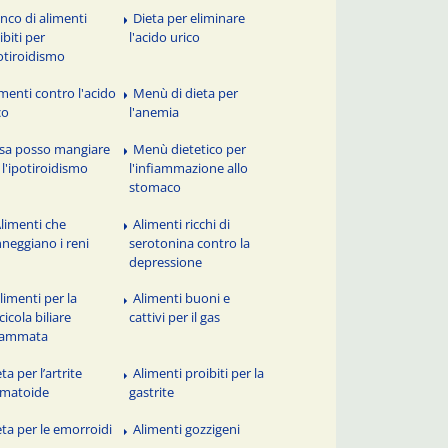
enco di alimenti
Dieta per eliminare
ibiti per
l'acido urico
potiroidismo
imenti contro l'acido
Menù di dieta per
co
l'anemia
sa posso mangiare
Menù dietetico per
 l'ipotiroidismo
l'infiammazione allo
stomaco
Alimenti che
Alimenti ricchi di
neggiano i reni
serotonina contro la
depressione
limenti per la
Alimenti buoni e
cicola biliare
cattivi per il gas
iammata
ta per l’artrite
Alimenti proibiti per la
umatoide
gastrite
eta per le emorroidi
Alimenti gozzigeni