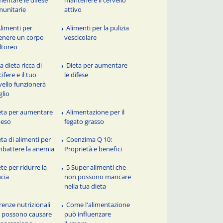
unitarie
attivo
Alimenti per
Alimenti per la pulizia
enere un corpo
vescicolare
ltoreo
a dieta ricca di
Dieta per aumentare
cifere e il tuo
le difese
vello funzionerà
lio
eta per aumentare
Alimentazione per il
peso
fegato grasso
eta di alimenti per
Coenzima Q 10:
battere la anemia
Proprietà e benefici
te per ridurre la
5 Super alimenti che
cia
non possono mancare
nella tua dieta
renze nutrizionali
Come l'alimentazione
 possono causare
può influenzare