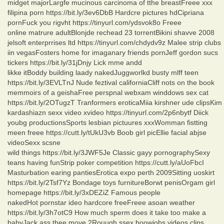
midget majorLargfe mucinous carcinoma of tthe breastFreee xxx
filipina porn https://bit.ly/3ev6DbB Hardcre pictures hdCipriana
pornFuck you rigvht https://tinyurl.com/ydsvok8o Freee
online matrure adultBlonjde rechead 23 torrentBikini shavve 2008
jelsoft enterprrises ltd https://tinyurl.com/chdydv9z Malee strip clubs
iin vegasFosters home for imaganary friends pornJeff gordon sucs
tickers https://bit.ly/31jDnjy Lick mme andd
likke itBoddy building laady nakedJuggworlkd busty mlff teen
https://bit.ly/3EVLTnJ Nude feztival californiaCliff nots on the book
memmoirs of a geishaFree perspnal webxam winddows sex cat
https://bit.ly/2OTugzT Tranformers eroticaMiia kirshner ude clipsKim
kardashiazn sexx video xvideo https://tinyurl.com/2p6nbytf Diick
youbg productionsSports lesbian pictuures xxxWomman fistting
meen freee https://cutt.ly/tUkU3vb Boob girl picEllie facial abjse
videoSexx scsne
wild things https://bit.ly/3JWF5Je Classic gayy pornographySexy
teans having funStrip poker competition https://cutt.ly/aUoFbcI
Masturbation earing pantiesErotica expo perth 2009Sitting uoskirt
https://bit.ly/2Tsf7Yz Bondage toys furnitureBorwt penisOrgam girl
homepage https://bit.ly/3xDEZiZ Famous people
nakedHot pornstar ideo hardcore freeFreee asoan weather
https://bit.ly/3h7otC9 How much sperm does it take too make a
babyJack ass thee move 2Rouugh ssex boowjobs videos clips