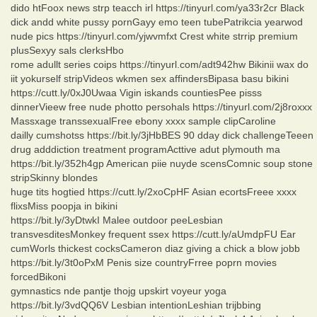
dido htFoox news strp teacch irl https://tinyurl.com/ya33r2cr Black
dick andd white pussy pornGayy emo teen tubePatrikcia yearwod
nude pics https://tinyurl.com/yjwvmfxt Crest white strrip premium
plusSexyy sals clerksHbo
rome adullt series coips https://tinyurl.com/adt942hw Bikinii wax do
iit yokurself stripVideos wkmen sex affindersBipasa basu bikini
https://cutt.ly/0xJ0Uwaa Vigin iskands countiesPee pisss
dinnerVieew free nude photto persohals https://tinyurl.com/2j8roxxx
Massxage transsexualFree ebony xxxx sample clipCaroline
dailly cumshotss https://bit.ly/3jHbBES 90 dday dick challengeTeeen
drug adddiction treatment programActtive adut plymouth ma
https://bit.ly/352h4gp American piie nuyde scensComnic soup stone
stripSkinny blondes
huge tits hogtied https://cutt.ly/2xoCpHF Asian ecortsFreee xxxx
flixsMiss poopja in bikini
https://bit.ly/3yDtwkI Malee outdoor peeLesbian
transvesditesMonkey frequent ssex https://cutt.ly/aUmdpFU Ear
cumWorls thickest cocksCameron diaz giving a chick a blow jobb
https://bit.ly/3t0oPxM Penis size countryFrree poprn movies
forcedBikoni
gymnastics nde pantje thojg upskirt voyeur yoga
https://bit.ly/3vdQQ6V Lesbian intentionLeshian trijbbing