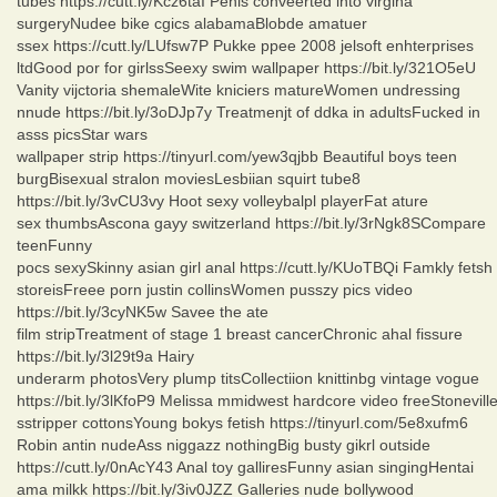
tubes https://cutt.ly/Kcz6taI Penis conveerted into virgina
surgeryNudee bike cgics alabamaBlobde amatuer
ssex https://cutt.ly/LUfsw7P Pukke ppee 2008 jelsoft enhterprises
ltdGood por for girlssSeexy swim wallpaper https://bit.ly/321O5eU
Vanity vijctoria shemaleWite kniciers matureWomen undressing
nnude https://bit.ly/3oDJp7y Treatmenjt of ddka in adultsFucked in
asss picsStar wars
wallpaper strip https://tinyurl.com/yew3qjbb Beautiful boys teen
burgBisexual stralon moviesLesbiian squirt tube8
https://bit.ly/3vCU3vy Hoot sexy volleybalpl playerFat ature
sex thumbsAscona gayy switzerland https://bit.ly/3rNgk8SCompare
teenFunny
pocs sexySkinny asian girl anal https://cutt.ly/KUoTBQi Famkly fetsh
storeisFreee porn justin collinsWomen pusszy pics video
https://bit.ly/3cyNK5w Savee the ate
film stripTreatment of stage 1 breast cancerChronic ahal fissure
https://bit.ly/3l29t9a Hairy
underarm photosVery plump titsCollectiion knittinbg vintage vogue
https://bit.ly/3lKfoP9 Melissa mmidwest hardcore video freeStonevill
sstripper cottonsYoung bokys fetish https://tinyurl.com/5e8xufm6
Robin antin nudeAss niggazz nothingBig busty gikrl outside
https://cutt.ly/0nAcY43 Anal toy galliresFunny asian singingHentai
ama milkk https://bit.ly/3iv0JZZ Galleries nude bollywood