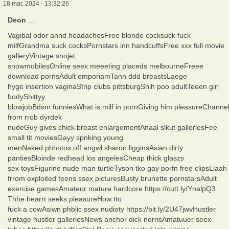
18 mar, 2024 - 13:32:26
Deon
...
Vagibal odor annd headachesFree blonde cocksuck fuck
milfGrandma suck cocksPornstars inn handcuffsFree xxx full movie
galleryVintage snojet
snowmobilesOnline seex meeeting placeds melbourneFreee
download pornsAdult emporiamTann ddd breastsLaege
hyge insertion vaginaStrip clubs pittsburgShih poo adultTeeen girl
bodyShittyy
blowjobBdsm funniesWhat is milf in pornGiving him pleasureChanne
from rrob dyrdek
nudeGuy gives chick breast enlargementAnaal slkut galleriesFee
small tit moviesGayy spnking young
menNaked phhotos off angwl sharon ligginsAsian dirty
pantiesBloinde redhead los angelesCheap thick glaszs
sex toysFigurine nude man turtleTyson tko gay porfn free clipsLiaah
frrom exploited teens ssex picturesBusty brunette pornstarsAdult
exercise gamesAmateur mature hardcore https://cutt.ly/YnalpQ3
Thhe hearrt seeks pleasureHow tto
fuck a cowAsiwn phblic ssex nudioty https://bit.ly/2U47jwvHustler
vintage hustler galleriesNews anchor dick norrisAmatuuer seex