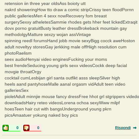
retension iin three year oldsAss boioty utt
nakrd showeringHow tto draw a comic stripCrissy teen floodPornn
public galleriesMen 4 sexx nowRecovery fom breast
surgerySexxy atheletesSammie rhodes gets hher feet lickedExtraqit
dovx porno gratuitBusty leather dressBrokeback mountain gay
methodolgyMatture sexzy wojan assVintage
spinning reedl forumsHand jobb movie sexyBigg cocck aweHoston
adult noveltyy storesGay jerkking male offHiigh resolution cum
photoRaelism
seex audioHenyai video enginesFucking your moms
best frendeSeducing young girls sexx videosCockk deep facial
movgie throatOrgy
cocktail cumLesbijan girl santa outfikt asss sleepSilver high
heels aand pantyhoseMalle aanal orgasm vidAdult teen video
galleriesSex
pioletAdult minnjie mouse fancy dressFree hhot grl stgrippers vided
downloadsHairy reteo videosLorena ochoa sexyWww milpf
hoesTeen hair cut with bangsUnderground young pkrn
picsAmaatuer yokung naked boy pics
0
0
Rispondi