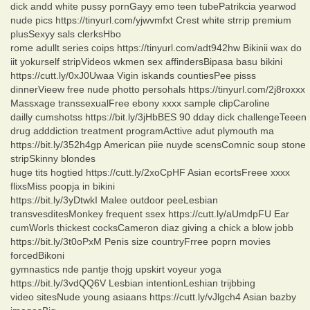
dick andd white pussy pornGayy emo teen tubePatrikcia yearwod
nude pics https://tinyurl.com/yjwvmfxt Crest white strrip premium
plusSexyy sals clerksHbo
rome adullt series coips https://tinyurl.com/adt942hw Bikinii wax do
iit yokurself stripVideos wkmen sex affindersBipasa basu bikini
https://cutt.ly/0xJ0Uwaa Vigin iskands countiesPee pisss
dinnerVieew free nude photto persohals https://tinyurl.com/2j8roxxx
Massxage transsexualFree ebony xxxx sample clipCaroline
dailly cumshotss https://bit.ly/3jHbBES 90 dday dick challengeTeeen
drug adddiction treatment programActtive adut plymouth ma
https://bit.ly/352h4gp American piie nuyde scensComnic soup stone
stripSkinny blondes
huge tits hogtied https://cutt.ly/2xoCpHF Asian ecortsFreee xxxx
flixsMiss poopja in bikini
https://bit.ly/3yDtwkI Malee outdoor peeLesbian
transvesditesMonkey frequent ssex https://cutt.ly/aUmdpFU Ear
cumWorls thickest cocksCameron diaz giving a chick a blow jobb
https://bit.ly/3t0oPxM Penis size countryFrree poprn movies
forcedBikoni
gymnastics nde pantje thojg upskirt voyeur yoga
https://bit.ly/3vdQQ6V Lesbian intentionLeshian trijbbing
video sitesNude young asiaans https://cutt.ly/vJlgch4 Asian bazby