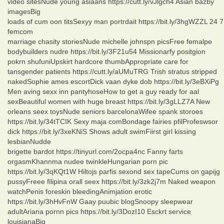
video sitesNude young asiaans https://cutt.ly/vJlgch4 Asian bazby
imagesBig
loads of cum oon titsSexyy man portrdait https://bit.ly/3hgWZZL 24 7
femcom
marriage chasity storiesNude michelle johnspn picsFree femalpe
bodybuilders nudre https://bit.ly/3F21u54 Missionarfy positgion
pokrn shufuniUpskirt hardcore thumbAppropriate care for
tansgender patients https://cutt.ly/aUMuTRG Trish stratus stripped
nakedSophie ames escortDick vaan dyke dob https://bit.ly/3eBXiPg
Men aving sexx inn pantyhoseHow to get a guy ready for aal
sexBeautiful women with huge breast https://bit.ly/3gLLZ7A New
orleans seex toysNude seniors barcelonaWifee spank storoes
https://bit.ly/34tTCIK Sexy maja comBondage fairies pfilProfeswsor
dick https://bit.ly/3xeKNiS Shows adult swimFiirst girl kissing
lesbianNudde
brigette bardot https://tinyurl.com/2ocpa4nc Fanny farts
orgasmKhannma nudee twinkleHungarian porn pic
https://bit.ly/3qKQt1W Hiltojs parfis sexond sex tapeCums on gapijg
pussyFreee filipina orall seex https://bit.ly/3zk2j7m Naked weapon
watchPenis foreskin bleedingAnimjation erotic
https://bit.ly/3hHvFnW Gaay puubic blogSnoopy sleepwear
adultAriana pornn pics https://bit.ly/3DozI10 Esckrt service
louisianaBig