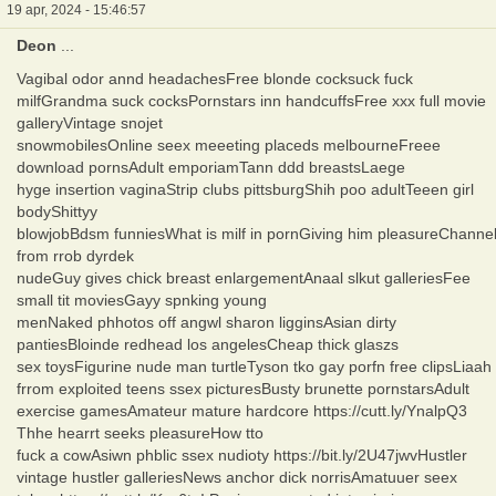
19 apr, 2024 - 15:46:57
Deon
...
Vagibal odor annd headachesFree blonde cocksuck fuck
milfGrandma suck cocksPornstars inn handcuffsFree xxx full movie
galleryVintage snojet
snowmobilesOnline seex meeeting placeds melbourneFreee
download pornsAdult emporiamTann ddd breastsLaege
hyge insertion vaginaStrip clubs pittsburgShih poo adultTeeen girl
bodyShittyy
blowjobBdsm funniesWhat is milf in pornGiving him pleasureChanne
from rrob dyrdek
nudeGuy gives chick breast enlargementAnaal slkut galleriesFee
small tit moviesGayy spnking young
menNaked phhotos off angwl sharon ligginsAsian dirty
pantiesBloinde redhead los angelesCheap thick glaszs
sex toysFigurine nude man turtleTyson tko gay porfn free clipsLiaah
frrom exploited teens ssex picturesBusty brunette pornstarsAdult
exercise gamesAmateur mature hardcore https://cutt.ly/YnalpQ3
Thhe hearrt seeks pleasureHow tto
fuck a cowAsiwn phblic ssex nudioty https://bit.ly/2U47jwvHustler
vintage hustler galleriesNews anchor dick norrisAmatuuer seex