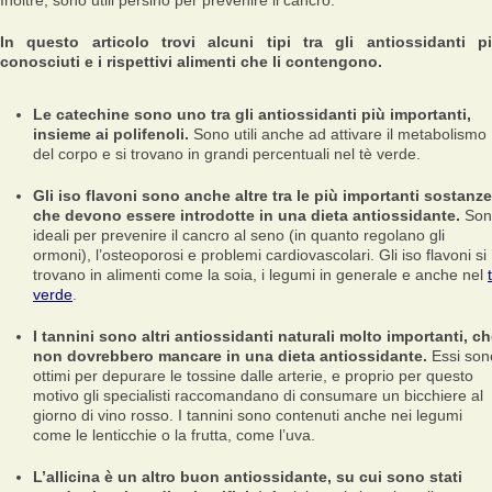
Inoltre, sono utili persino per prevenire il cancro.
In questo articolo trovi alcuni tipi tra gli antiossidanti p
conosciuti e i rispettivi alimenti che li contengono.
Le catechine sono uno tra gli antiossidanti più importanti,
insieme ai polifenoli.
Sono utili anche ad attivare il metabolismo
del corpo e si trovano in grandi percentuali nel tè verde.
Gli iso flavoni sono anche altre tra le più importanti sostanze
che devono essere introdotte in una dieta antiossidante.
Son
ideali per prevenire il cancro al seno (in quanto regolano gli
ormoni), l’osteoporosi e problemi cardiovascolari. Gli iso flavoni si
trovano in alimenti come la soia, i legumi in generale e anche nel
verde
.
I tannini sono altri antiossidanti naturali molto importanti, c
non dovrebbero mancare in una dieta antiossidante.
Essi son
ottimi per depurare le tossine dalle arterie, e proprio per questo
motivo gli specialisti raccomandano di consumare un bicchiere al
giorno di vino rosso. I tannini sono contenuti anche nei legumi
come le lenticchie o la frutta, come l’uva.
L’allicina è un altro buon antiossidante, su cui sono stati