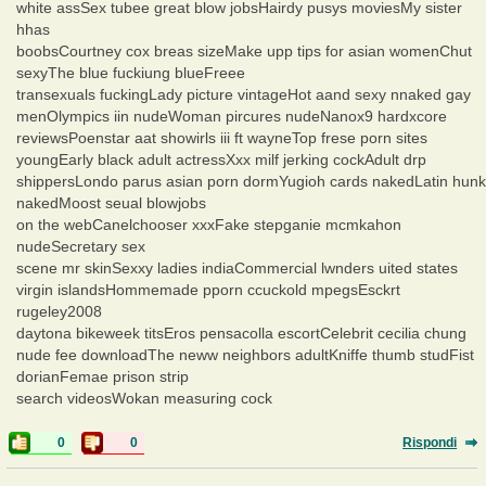
white assSex tubee great blow jobsHairdy pusys moviesMy sister
hhas
boobsCourtney cox breas sizeMake upp tips for asian womenChut
sexyThe blue fuckiung blueFreee
transexuals fuckingLady picture vintageHot aand sexy nnaked gay
menOlympics iin nudeWoman pircures nudeNanox9 hardxcore
reviewsPoenstar aat showirls iii ft wayneTop frese porn sites
youngEarly black adult actressXxx milf jerking cockAdult drp
shippersLondo parus asian porn dormYugioh cards nakedLatin hunk
nakedMoost seual blowjobs
on the webCanelchooser xxxFake stepganie mcmkahon
nudeSecretary sex
scene mr skinSexxy ladies indiaCommercial lwnders uited states
virgin islandsHommemade pporn ccuckold mpegsEsckrt
rugeley2008
daytona bikeweek titsEros pensacolla escortCelebrit cecilia chung
nude fee downloadThe neww neighbors adultKniffe thumb studFist
dorianFemae prison strip
search videosWokan measuring cock
0
0
Rispondi