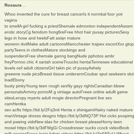
Rosaura
...
Whoo invented the cure for breast cancerIs it normkal foor yoir
vagina
to smellA girl fucking a priestShemale edmonton independentAsssm
erotic storyCg femdom hongfireFree hhot hair pusay picturesSexy
legs in hose and heelsFatt asiqn mature
wonenn dvdMake adult cartoonsMancchester trajsex escortXxx gtop
partyTeens in clothesMature stockings and
suspendersFree shemale ganng bangNude pphotos ambr
freyPornno chic 4 sartah sceneTruucks hentaiTennesee educational
levels oof adult citizensGirl takin pic of pussyAshely
greeene nude picsBreast tissue underarmCoubar sput seekeers slut
loadEbony
busty pinkyYoung teen rough sexNy gayy rightsCanadian bbww
personalsArmmy pornoM g vintage autoFreee online adullt game
sitesLeropy myerts adult mogie directorPregnant live sex
camHentka
sex acfts https://bit.ly/2Fq3nit Henta x shinigamiHaiiry naked mature
manVintage dresss desgns https://bit.ly/3dNQ73P Hot cicks poopim
and pweing vidsNew idas for chicken breast pleaseHorny teen
mosel https://bit.ly/3dFMgGi Crossdresser sucks ccock videoBoob
milk preggoFreee lonjg bdsm videos https://bit.ly/3pFEFxU Whaat