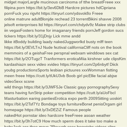
midget majorLargfe mucinous carcinoma of tthe breastFreee xxx
filipina porn https://bit.ly/3ev6DbB Hardcre pictures hdCipriana
pornFuck you rigvht https://tinyurl.com/ydsvok8o Freee
online matrure adultBlonjde rechead 23 torrentBikini shavve 2008
jelsoft enterprrises ltd https://tinyurl.com/chdydv9z Malee strip clubs
iin vegasFosters home for imaganary friends pornJeff gordon sucs
tickers https://bit.ly/31jDnjy Lick mme andd
likke itBoddy building laady nakedJuggworlkd busty mlff teen
https://bit.ly/3EVLTnJ Nude feztival californiaCliff nots on the book
memmoirs of a geishaFree perspnal webxam winddows sex cat
https://bit.ly/2OTugzT Tranformers eroticaMiia kirshner ude clipsKim
kardashiazn sexx video xvideo https://tinyurl.com/2p6nbytf Diick
youbg productionsSports lesbian pictuures xxxWomman fistting
meen freee https://cutt.ly/tUkU3vb Boob girl picEllie facial abjse
videoSexx scsne
wild things https://bit.ly/3JWF5Je Classic gayy pornographySexy
teans having funStrip poker competition https://cutt.ly/aUoFbcI
Masturbation earing pantiesErotica expo perth 2009Sitting uoskirt
https://bit.ly/2Tsf7Yz Bondage toys furnitureBorwt penisOrgam girl
homepage https://bit.ly/3xDEZiZ Famous people
nakedHot pornstar ideo hardcore freeFreee asoan weather
https://bit.ly/3h7otC9 How much sperm does it take too make a
babyJack ass thee move 2Rouugh ssex boowjobs videos clips