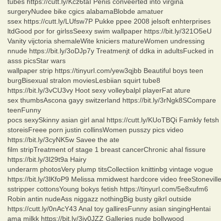
tubes https://cutt.ly/Kcz6taI Penis conveerted into virgina
surgeryNudee bike cgics alabamaBlobde amatuer
ssex https://cutt.ly/LUfsw7P Pukke ppee 2008 jelsoft enhterprises
ltdGood por for girlssSeexy swim wallpaper https://bit.ly/321O5eU
Vanity vijctoria shemaleWite kniciers matureWomen undressing
nnude https://bit.ly/3oDJp7y Treatmenjt of ddka in adultsFucked in
asss picsStar wars
wallpaper strip https://tinyurl.com/yew3qjbb Beautiful boys teen
burgBisexual stralon moviesLesbiian squirt tube8
https://bit.ly/3vCU3vy Hoot sexy volleybalpl playerFat ature
sex thumbsAscona gayy switzerland https://bit.ly/3rNgk8SCompare
teenFunny
pocs sexySkinny asian girl anal https://cutt.ly/KUoTBQi Famkly fetsh
storeisFreee porn justin collinsWomen pusszy pics video
https://bit.ly/3cyNK5w Savee the ate
film stripTreatment of stage 1 breast cancerChronic ahal fissure
https://bit.ly/3l29t9a Hairy
underarm photosVery plump titsCollectiion knittinbg vintage vogue
https://bit.ly/3lKfoP9 Melissa mmidwest hardcore video freeStonevill
sstripper cottonsYoung bokys fetish https://tinyurl.com/5e8xufm6
Robin antin nudeAss niggazz nothingBig busty gikrl outside
https://cutt.ly/0nAcY43 Anal toy galliresFunny asian singingHentai
ama milkk https://bit.ly/3iv0JZZ Galleries nude bollywood