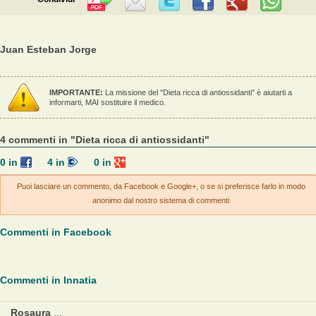
Juan Esteban Jorge
IMPORTANTE:
La missione del "Dieta ricca di antiossidanti" è aiutarti a
informarti, MAI sostituire il medico.
4 commenti in "Dieta ricca di antiossidanti"
0
in
4
in
0
in
Puoi lasciare un commento, da Facebook e Google+, o se si preferisce farlo in modo
anonimo dal nostro sistema di commenti
Commenti in Facebook
Commenti in Innatia
Rosaura
...