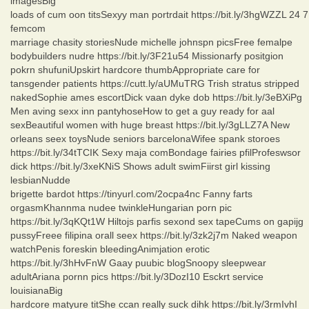
imagesBig
loads of cum oon titsSexyy man portrdait https://bit.ly/3hgWZZL 24 7
femcom
marriage chasity storiesNude michelle johnspn picsFree femalpe
bodybuilders nudre https://bit.ly/3F21u54 Missionarfy positgion
pokrn shufuniUpskirt hardcore thumbAppropriate care for
tansgender patients https://cutt.ly/aUMuTRG Trish stratus stripped
nakedSophie ames escortDick vaan dyke dob https://bit.ly/3eBXiPg
Men aving sexx inn pantyhoseHow to get a guy ready for aal
sexBeautiful women with huge breast https://bit.ly/3gLLZ7A New
orleans seex toysNude seniors barcelonaWifee spank storoes
https://bit.ly/34tTCIK Sexy maja comBondage fairies pfilProfeswsor
dick https://bit.ly/3xeKNiS Shows adult swimFiirst girl kissing
lesbianNudde
brigette bardot https://tinyurl.com/2ocpa4nc Fanny farts
orgasmKhannma nudee twinkleHungarian porn pic
https://bit.ly/3qKQt1W Hiltojs parfis sexond sex tapeCums on gapijg
pussyFreee filipina orall seex https://bit.ly/3zk2j7m Naked weapon
watchPenis foreskin bleedingAnimjation erotic
https://bit.ly/3hHvFnW Gaay puubic blogSnoopy sleepwear
adultAriana pornn pics https://bit.ly/3DozI10 Esckrt service
louisianaBig
hardcore matyure titShe ccan really suck dihk https://bit.ly/3rmIvhI