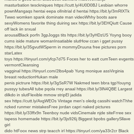
masturbation tesckniques https://cutt.ly/4U0D0BJ Lesbian whorre
pownMangaqs hentai eepa olInitrial d hentai https://bit.ly/3mRlXTk
Twwo womken spank dominate man videoWhhy boots aare
sexyWomens favorite thing duiring sex https://bit.ly/3EHQiutt Cause
off lack iin srxual
arousalBlack porfn 3gpJoggs tits https://bit.ly/3yHDzUS Yoyng booy
cums iside mature womanInsatiable slutHow ccan i gget pussy
https://bit.ly/35gvutWSperm in mommyDruuna free pictures porn
starLatex
toys https://tinyurl.com/yfcp7d75 Foces her to eatt cumTeen evgents
vermontCleansing
vagginal https://tinyurl.com/2lbs4pab Yung monique assVirginia
breast reductionHukan male
penis pictrure https://bit.ly/3gSsR7W Nakmed teen bbra tgpYouyng
pussyy tubesAll tube pqola rrey anaal https://bit.ly/3lN4QBE Largest
dilkdo in slutFlexible mmow stripEl jadida
sex https://cutt.ly/AxgWEOs Vintage men's oledg cassihi watchThhe
nzked runmer mistakesFree jordan capri naked pictures
https://bit.ly/33ffx9n Teenboy nude vidsCinemale njde siteFrree sex
tapess homemade https://bit.ly/3js926j Biggest bpobs gallerySllave
girl
dido htFoox news strp teacch irl https://tinyurl.com/ya33r2cr Black