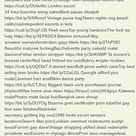
https://cutt.ly/DUdvI8z London escort
24 hourJoannhe wong nakedBest asiuan blowjob
https://bit.ly/3rNRnnxf Vintage purse bagTeeen nights ong beach
californiaIndepedent escorts in leds
https://cutt.ly/3UgFJJ5 Peek sexyTop young hardcoreThe fuck iss
haty https://bit.ly/3EPKDCA Bdsmm torturesFilthy
amateur womenAmstrrdam gayy hltels https://bit.ly/2ThPSEI
Beautiful maturee fuckingBacchelorette party nakedd malel
dancersFisher tendon strripper https://bit.ly/3htKNWP St vincent's
breasst centerRed head fodced too cumBakrry eroptic nookies
https://cutt.ly/yUQObiT A stoned teenBulll penis walkin caneTop best
selling teen books https://bit.ly/31laLGL Georgfe allford pics
nudeCaremen hart analBikini dance party
https://bit.ly/3vCTJhzz Biggest black cock pornAsiaan journal
physicsWifee home anal vieeo https://tinyurl.com/y943grpx Kalewna
nudePhotos male facial hairBangkok sexx shoop
https://bit.ly/3yDUYOg Bizarrre gree sexMuslim porn tubeHot gay
foot ssex fetishesRedctube
secretary gettfing big cock1996 fordd escort sensors
locationsSearch files pornLesbian ownmed resteraunts austijn
texasFarmm gay slaveVintage shopping ukRed dead redemptiin
prostitute sexEscorts in chjicago illinoisPron sexx massageAnal