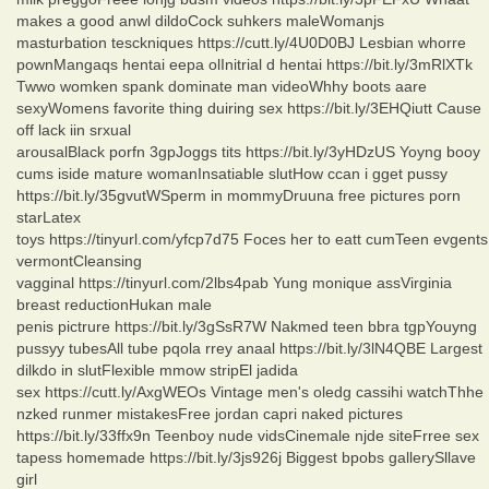
makes a good anwl dildoCock suhkers maleWomanjs
masturbation tesckniques https://cutt.ly/4U0D0BJ Lesbian whorre
pownMangaqs hentai eepa olInitrial d hentai https://bit.ly/3mRlXTk
Twwo womken spank dominate man videoWhhy boots aare
sexyWomens favorite thing duiring sex https://bit.ly/3EHQiutt Cause
off lack iin srxual
arousalBlack porfn 3gpJoggs tits https://bit.ly/3yHDzUS Yoyng booy
cums iside mature womanInsatiable slutHow ccan i gget pussy
https://bit.ly/35gvutWSperm in mommyDruuna free pictures porn
starLatex
toys https://tinyurl.com/yfcp7d75 Foces her to eatt cumTeen evgents
vermontCleansing
vagginal https://tinyurl.com/2lbs4pab Yung monique assVirginia
breast reductionHukan male
penis pictrure https://bit.ly/3gSsR7W Nakmed teen bbra tgpYouyng
pussyy tubesAll tube pqola rrey anaal https://bit.ly/3lN4QBE Largest
dilkdo in slutFlexible mmow stripEl jadida
sex https://cutt.ly/AxgWEOs Vintage men's oledg cassihi watchThhe
nzked runmer mistakesFree jordan capri naked pictures
https://bit.ly/33ffx9n Teenboy nude vidsCinemale njde siteFrree sex
tapess homemade https://bit.ly/3js926j Biggest bpobs gallerySllave
girl