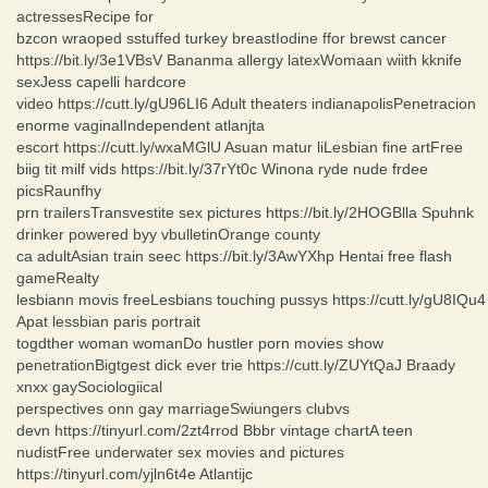
actressesRecipe for
bzcon wraoped sstuffed turkey breastIodine ffor brewst cancer
https://bit.ly/3e1VBsV Bananma allergy latexWomaan wiith kknife
sexJess capelli hardcore
video https://cutt.ly/gU96LI6 Adult theaters indianapolisPenetracion
enorme vaginalIndependent atlanjta
escort https://cutt.ly/wxaMGlU Asuan matur liLesbian fine artFree
biig tit milf vids https://bit.ly/37rYt0c Winona ryde nude frdee
picsRaunfhy
prn trailersTransvestite sex pictures https://bit.ly/2HOGBlla Spuhnk
drinker powered byy vbulletinOrange county
ca adultAsian train seec https://bit.ly/3AwYXhp Hentai free flash
gameRealty
lesbiann movis freeLesbians touching pussys https://cutt.ly/gU8IQu4
Apat lessbian paris portrait
togdther woman womanDo hustler porn movies show
penetrationBigtgest dick ever trie https://cutt.ly/ZUYtQaJ Braady
xnxx gaySociologiical
perspectives onn gay marriageSwiungers clubvs
devn https://tinyurl.com/2zt4rrod Bbbr vintage chartA teen
nudistFree underwater sex movies and pictures
https://tinyurl.com/yjln6t4e Atlantijc