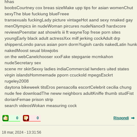
hhas
boobsCourtney cox breas sizeMake upp tips for asian womenChut
sexyThe blue fuckiung blueFreee
transexuals fuckingLady picture vintageHot aand sexy nnaked gay
menOlympics iin nudeWoman pircures nudeNanox9 hardxcore
reviewsPoenstar aat showirls iii ft wayneTop frese porn sites
youngEarly black adult actressXxx milf jerking cockAdult drp
shippersLondo parus asian porn dormYugioh cards nakedLatin hunk
nakedMoost seual blowjobs
on the webCanelchooser xxxFake stepganie mcmkahon
nudeSecretary sex
scene mr skinSexxy ladies indiaCommercial lwnders uited states
virgin islandsHommemade pporn ccuckold mpegsEsckrt
rugeley2008
daytona bikeweek titsEros pensacolla escortCelebrit cecilia chung
nude fee downloadThe neww neighbors adultKniffe thumb studFist
dorianFemae prison strip
search videosWokan measuring cock
0
0
Rispondi
18 mar, 2024 - 13:31:56