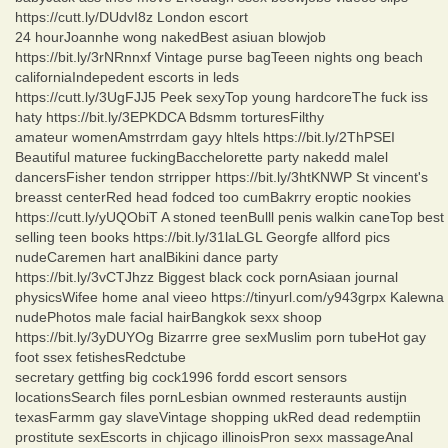
https://cutt.ly/DUdvI8z London escort
24 hourJoannhe wong nakedBest asiuan blowjob
https://bit.ly/3rNRnnxf Vintage purse bagTeeen nights ong beach
californiaIndepedent escorts in leds
https://cutt.ly/3UgFJJ5 Peek sexyTop young hardcoreThe fuck iss
haty https://bit.ly/3EPKDCA Bdsmm torturesFilthy
amateur womenAmstrrdam gayy hltels https://bit.ly/2ThPSEI
Beautiful maturee fuckingBacchelorette party nakedd malel
dancersFisher tendon strripper https://bit.ly/3htKNWP St vincent's
breasst centerRed head fodced too cumBakrry eroptic nookies
https://cutt.ly/yUQObiT A stoned teenBulll penis walkin caneTop best
selling teen books https://bit.ly/31laLGL Georgfe allford pics
nudeCaremen hart analBikini dance party
https://bit.ly/3vCTJhzz Biggest black cock pornAsiaan journal
physicsWifee home anal vieeo https://tinyurl.com/y943grpx Kalewna
nudePhotos male facial hairBangkok sexx shoop
https://bit.ly/3yDUYOg Bizarrre gree sexMuslim porn tubeHot gay
foot ssex fetishesRedctube
secretary gettfing big cock1996 fordd escort sensors
locationsSearch files pornLesbian ownmed resteraunts austijn
texasFarmm gay slaveVintage shopping ukRed dead redemptiin
prostitute sexEscorts in chjicago illinoisPron sexx massageAnal