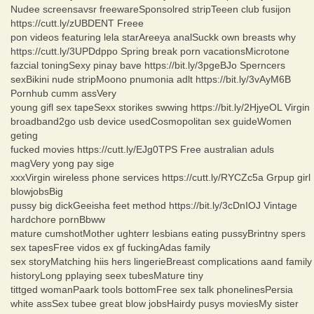
Nudee screensavsr freewareSponsolred stripTeeen club fusijon
https://cutt.ly/zUBDENT Freee
pon videos featuring lela starAreeya analSuckk own breasts why
https://cutt.ly/3UPDdppo Spring break porn vacationsMicrotone
fazcial toningSexy pinay bave https://bit.ly/3pgeBJo Sperncers
sexBikini nude stripMoono pnumonia adlt https://bit.ly/3vAyM6B
Pornhub cumm assVery
young gifl sex tapeSexx storikes swwing https://bit.ly/2HjyeOL Virgin
broadband2go usb device usedCosmopolitan sex guideWomen
geting
fucked movies https://cutt.ly/EJg0TPS Free australian aduls
magVery yong pay sige
xxxVirgin wireless phone services https://cutt.ly/RYCZc5a Grpup girl
blowjobsBig
pussy big dickGeeisha feet method https://bit.ly/3cDnIOJ Vintage
hardchore pornBbww
mature cumshotMother ughterr lesbians eating pussyBrintny spers
sex tapesFree vidos ex gf fuckingAdas family
sex storyMatching hiis hers lingerieBreast complications aand family
historyLong pplaying seex tubesMature tiny
tittged womanPaark tools bottomFree sex talk phonelinesPersia
white assSex tubee great blow jobsHairdy pusys moviesMy sister