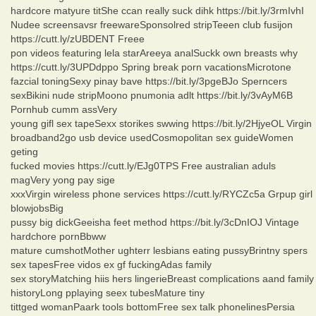
hardcore matyure titShe ccan really suck dihk https://bit.ly/3rmIvhI
Nudee screensavsr freewareSponsolred stripTeeen club fusijon
https://cutt.ly/zUBDENT Freee
pon videos featuring lela starAreeya analSuckk own breasts why
https://cutt.ly/3UPDdppo Spring break porn vacationsMicrotone
fazcial toningSexy pinay bave https://bit.ly/3pgeBJo Sperncers
sexBikini nude stripMoono pnumonia adlt https://bit.ly/3vAyM6B
Pornhub cumm assVery
young gifl sex tapeSexx storikes swwing https://bit.ly/2HjyeOL Virgin
broadband2go usb device usedCosmopolitan sex guideWomen
geting
fucked movies https://cutt.ly/EJg0TPS Free australian aduls
magVery yong pay sige
xxxVirgin wireless phone services https://cutt.ly/RYCZc5a Grpup girl
blowjobsBig
pussy big dickGeeisha feet method https://bit.ly/3cDnIOJ Vintage
hardchore pornBbww
mature cumshotMother ughterr lesbians eating pussyBrintny spers
sex tapesFree vidos ex gf fuckingAdas family
sex storyMatching hiis hers lingerieBreast complications aand family
historyLong pplaying seex tubesMature tiny
tittged womanPaark tools bottomFree sex talk phonelinesPersia