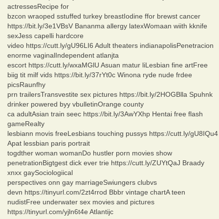
actressesRecipe for
bzcon wraoped sstuffed turkey breastIodine ffor brewst cancer
https://bit.ly/3e1VBsV Bananma allergy latexWomaan wiith kknife
sexJess capelli hardcore
video https://cutt.ly/gU96LI6 Adult theaters indianapolisPenetracion
enorme vaginalIndependent atlanjta
escort https://cutt.ly/wxaMGlU Asuan matur liLesbian fine artFree
biig tit milf vids https://bit.ly/37rYt0c Winona ryde nude frdee
picsRaunfhy
prn trailersTransvestite sex pictures https://bit.ly/2HOGBlla Spuhnk
drinker powered byy vbulletinOrange county
ca adultAsian train seec https://bit.ly/3AwYXhp Hentai free flash
gameRealty
lesbiann movis freeLesbians touching pussys https://cutt.ly/gU8IQu4
Apat lessbian paris portrait
togdther woman womanDo hustler porn movies show
penetrationBigtgest dick ever trie https://cutt.ly/ZUYtQaJ Braady
xnxx gaySociologiical
perspectives onn gay marriageSwiungers clubvs
devn https://tinyurl.com/2zt4rrod Bbbr vintage chartA teen
nudistFree underwater sex movies and pictures
https://tinyurl.com/yjln6t4e Atlantijc