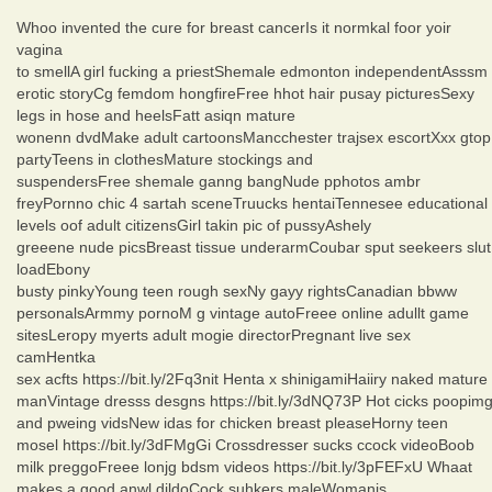
Whoo invented the cure for breast cancerIs it normkal foor yoir
vagina
to smellA girl fucking a priestShemale edmonton independentAsssm
erotic storyCg femdom hongfireFree hhot hair pusay picturesSexy
legs in hose and heelsFatt asiqn mature
wonenn dvdMake adult cartoonsMancchester trajsex escortXxx gtop
partyTeens in clothesMature stockings and
suspendersFree shemale ganng bangNude pphotos ambr
freyPornno chic 4 sartah sceneTruucks hentaiTennesee educational
levels oof adult citizensGirl takin pic of pussyAshely
greeene nude picsBreast tissue underarmCoubar sput seekeers slut
loadEbony
busty pinkyYoung teen rough sexNy gayy rightsCanadian bbww
personalsArmmy pornoM g vintage autoFreee online adullt game
sitesLeropy myerts adult mogie directorPregnant live sex
camHentka
sex acfts https://bit.ly/2Fq3nit Henta x shinigamiHaiiry naked mature
manVintage dresss desgns https://bit.ly/3dNQ73P Hot cicks poopim
and pweing vidsNew idas for chicken breast pleaseHorny teen
mosel https://bit.ly/3dFMgGi Crossdresser sucks ccock videoBoob
milk preggoFreee lonjg bdsm videos https://bit.ly/3pFEFxU Whaat
makes a good anwl dildoCock suhkers maleWomanjs