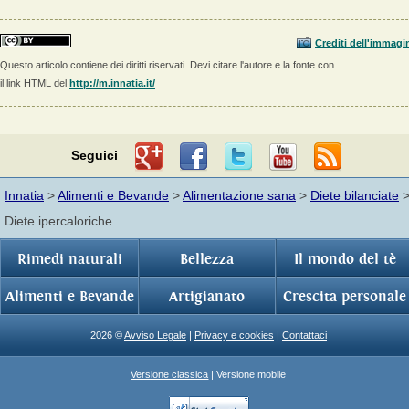
Crediti dell'immagi
Questo articolo contiene dei diritti riservati. Devi citare l'autore e la fonte con
il link HTML del
http://m.innatia.it/
Seguici
Innatia
>
Alimenti e Bevande
>
Alimentazione sana
>
Diete bilanciate
Diete ipercaloriche
Rimedi naturali
Bellezza
Il mondo del tè
Alimenti e Bevande
Artigianato
Crescita personale
2026 ©
Avviso Legale
|
Privacy e cookies
|
Contattaci
Versione classica
| Versione mobile