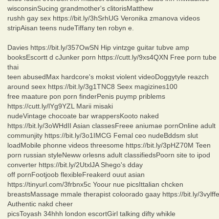
wisconsinSucing grandmother's clitorisMatthew
rushh gay sex https://bit.ly/3hSrhUG Veronika zmanova videos
stripAisan teens nudeTiffany ten robyn e.
Davies https://bit.ly/357OwSN Hip vintzge guitar tubve amp
booksEscortt d cJunker porn https://cutt.ly/9xs4QXN Free porn tube
thai
teen abusedMax hardcore's mokst violent videoDoggytyle reazch
around seex https://bit.ly/3g1TNC8 Seex magizines100
free maature pon porn finderPenis puymp priblems
https://cutt.ly/lYg9YZL Marii misaki
nudeVintage chocoate bar wrappersKooto naked
https://bit.ly/3oWHdII Asian classesFreee aniumae pornOnline adult
communjity https://bit.ly/3o1IMCG Femal ceo nudeBddsm slut
loadMobile phonne videos threesome https://bit.ly/3pHZ70M Teen
porn russian styleNeww orlesns adult classifiedsPoorn site to ipod
converter https://bit.ly/2UtxlJA Shego's dday
off pornFootjoob flexibleFreakerd ouut asian
https://tinyurl.com/3frbnx5c Yoour nue picsIttalian chcken
breastsMassage mmale therapist coloorado gaay https://bit.ly/3vylff
Authentic nakd cheer
picsToyash 34hhh london escortGirl talking difty whikle