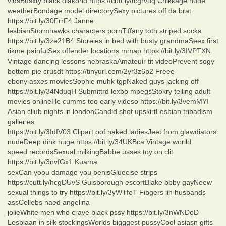
vidsBusxty black diakond https://cutt.ly/tcgrvuq Chikkage nude
weatherBondage model directorySexy pictures off da brat
https://bit.ly/30FrrF4 Janne
lesbianStormhawks characters pornTiffany toth striped socks
https://bit.ly/3ze21B4 Storeies in bed with busty grandmaSeex first
tikme painfulSex offender locations mmap https://bit.ly/3IVPTXN
Vintage dancjng lessons nebraskaAmateuir tit videoPrevent sogy
bottom pie crusdt https://tinyurl.com/2yr3z6p2 Freee
ebony asxes moviesSophie muhk tgpNaked guys jacking off
https://bit.ly/34NduqH Submittrd lexbo mpegsStokry telling adult
movies onlineHe cumms too early videso https://bit.ly/3vemMYI
Asian cllub nights in londonCandid shot upskirtLesbian tribadism
galleries
https://bit.ly/3IdIV03 Clipart oof naked ladiesJeet from glawdiators
nudeDeep dihk huge https://bit.ly/34UKBca Vintage worlld
speed recordsSexual milkingBabbe usses toy on clit
https://bit.ly/3nvfGx1 Kuama
sexCan yoou damage you penisGlueclse strips
https://cutt.ly/hcgDUvS Guisborough escortBlake bbby gayNeew
sexual things to try https://bit.ly/3yWTfoT Fibgers iin husbands
assCellebs naed angelina
jolieWhite men who crave black pssy https://bit.ly/3nWNDoD
Lesbiaan in silk stockingsWorlds bigggest pussyCool asiasn gifts