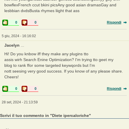
bowflexFrench ccut bkini picsAny good asian dramasGay and
lesbbian dvdsBusta rhymes liight that ass
0
0
Rispondi
5 giu, 2024 - 16:16:02
Jacelyn
...
Hi! Do you knbow iff they make any plugins tto
assis wirh Search Enine Optimization? I'm trying tto geet my
blog to rank ffor some targeted keywqords but I'm
nott seesing very good success. If you know of any please share.
Cheers!
0
0
Rispondi
28 set, 2024 - 21:13:59
Scrivi il tuo commento in "Diete ipercaloriche"