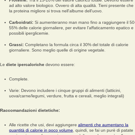
Proteine:
Tra il 15-20% del valore calorico totale. Devono essere
ad alto valore biologico. Ovvero di alta qualità. Tieni presente che
la proteina migliore si trova nell'albume dell'uovo.
Carboidrati:
Si aumenteranno man mano fino a raggiungere il 50
55% delle calorie giornaliere, per evitare l'affaticamento epatico e
possibili iperglicemie.
Grassi:
Completano la formula circa il 30% del totale di calorie
giornaliere. Sono meglio quelle di origine vegetale.
Le
diete ipercaloriche
devono essere:
Complete.
Varie: Devono includere i cinque gruppi di alimenti (latticini,
uova/carne/legumi, verdure, frutta e cereali, meglio integrali)
Raccomandazioni dietetiche:
Alle ricette che usi, devi aggiungere
alimenti che aumentano la
quantità di calorie in poco volume
, quindi, se fai un purè di patate