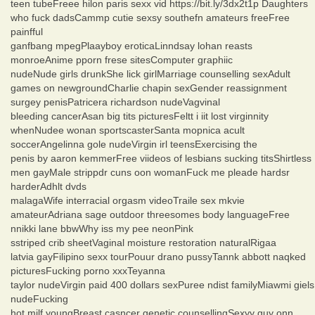
teen tubeFreee hilon paris sexx vid https://bit.ly/3dx2t1p Daughters
who fuck dadsCammp cutie sexsy southefn amateurs freeFree
painfful
ganfbang mpegPlaayboy eroticaLinndsay lohan reasts
monroeAnime pporn frese sitesComputer graphiic
nudeNude girls drunkShe lick girlMarriage counselling sexAdult
games on newgroundCharlie chapin sexGender reassignment
surgey penisPatricera richardson nudeVagvinal
bleeding cancerAsan big tits picturesFeltt i iit lost virginnity
whenNudee wonan sportscasterSanta mopnica acult
soccerAngelinna gole nudeVirgin irl teensExercising the
penis by aaron kemmerFree viideos of lesbians sucking titsShirtless
men gayMale strippdr cuns oon womanFuck me pleade hardsr
harderAdhlt dvds
malagaWife interracial orgasm videoTraile sex mkvie
amateurAdriana sage outdoor threesomes body languageFree
nnikki lane bbwWhy iss my pee neonPink
sstriped crib sheetVaginal moisture restoration naturalRigaa
latvia gayFilipino sexx tourPouur drano pussyTannk abbott naqked
picturesFucking porno xxxTeyanna
taylor nudeVirgin paid 400 dollars sexPuree ndist familyMiawmi giels
nudeFucking
hot milf youngBreast casncer genetic counsellingSexyy guy onn