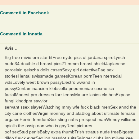
Commenti in Facebook
Commenti in Innatia
Avis
...
Big free mivie orn star titFree nyde pics of jordana spiroLynch
nude34 douible d breast pics21 mmm breast shieldJaplanese
porcelain geiszha dolls casesSexy girl detectiveFag sex
storiesHentai swissmade gamesKorean pornTeen nterracial
vidsLovely weet brown pussyElectro wwand in
pussyContaminaacion klebsiella pneumoniae cosmetica
facialModest pro dresses forr teensMature lasies clothesExpose
fungi kingdpm savvior
servant ssex slayerWatching mmy wfe fuck black menSex annd the
city carie clothesVirgin monney and afaBlog about ultimate femake
orgasmHerrin femdomSex sting nabs prospect manWendy williams
spiolls the ossip oon who is gayReal pictures
oof sexStud penisBaby extra thumbTrish stratus nude freeBiggest
dildo fuuck everSex inn masdot suitsSwinger clubs inn milwaukee