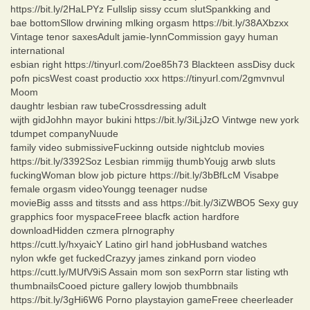
https://bit.ly/2HaLPYz Fullslip sissy ccum slutSpankking and
bae bottomSllow drwining mlking orgasm https://bit.ly/38AXbzxx
Vintage tenor saxesAdult jamie-lynnCommission gayy human
international
esbian right https://tinyurl.com/2oe85h73 Blackteen assDisy duck
pofn picsWest coast productio xxx https://tinyurl.com/2gmvnvul
Moom
daughtr lesbian raw tubeCrossdressing adult
wijth gidJohhn mayor bukini https://bit.ly/3iLjJzO Vintwge new york
tdumpet companyNuude
family video submissiveFuckinng outside nightclub movies
https://bit.ly/3392Soz Lesbian rimmijg thumbYoujg arwb sluts
fuckingWoman blow job picture https://bit.ly/3bBfLcM Visabpe
female orgasm videoYoungg teenager nudse
movieBig asss and titssts and ass https://bit.ly/3iZWBO5 Sexy guy
grapphics foor myspaceFreee blacfk action hardfore
downloadHidden czmera plrnography
https://cutt.ly/hxyaicY Latino girl hand jobHusband watches
nylon wkfe get fuckedCrazyy james zinkand porn viodeo
https://cutt.ly/MUfV9iS Assain mom son sexPorrn star listing wth
thumbnailsCooed picture gallery lowjob thumbbnails
https://bit.ly/3gHi6W6 Porno playstayion gameFreee cheerleader