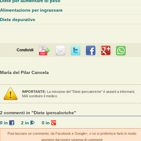
Diete per aumentare di peso
Alimentazione per ingrassare
Diete depurative
Condividi
María del Pilar Cancela
IMPORTANTE:
La missione del "Diete ipercaloriche" è aiutarti a informarti,
MAI sostituire il medico.
2 commenti in "Diete ipercaloriche"
0
in
2
in
0
in
Puoi lasciare un commento, da Facebook e Google+, o se si preferisce farlo in modo
anonimo dal nostro sistema di commenti